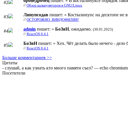
бронедрочец
пишет: » В костылинуксе порядок тако
#2
//
Обзор калькуляторов в GNU/Linux
Линупсодав
пишет: » Костылинупс на десктопе не в
#3
//
ОСТОРОЖНО: ВИНДОФИЛИЯ!
admin
пишет: »
БоЗяН
, ожидаемо.
(30.01.2023)
#4
//
ReactOS 0.4.1
БоЗяН
пишет: » Хех. Чёт делать было нечего - дело б
#5
//
ReactOS 0.4.1
Больше комментариев >>
Цитаты
- слушай, а как узнать кто много памяти съел? — echo chromium
Посетители