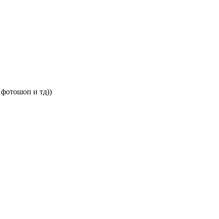
 фотошоп и тд))