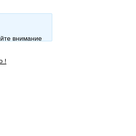
айте внимание
о !