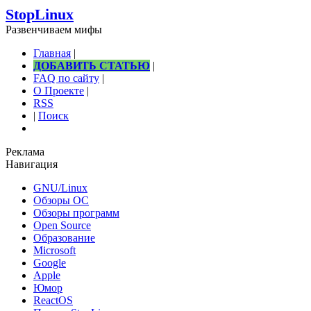
StopLinux
Развенчиваем мифы
Главная
|
ДОБАВИТЬ СТАТЬЮ
|
FAQ по сайту
|
О Проекте
|
RSS
|
Поиск
Реклама
Навигация
GNU/Linux
Обзоры ОС
Обзоры программ
Open Source
Образование
Microsoft
Google
Apple
Юмор
ReactOS