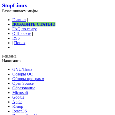
StopLinux
Развенчиваем мифы
Главная
|
ДОБАВИТЬ СТАТЬЮ
|
FAQ по сайту
|
О Проекте
|
RSS
|
Поиск
Реклама
Навигация
GNU/Linux
Обзоры ОС
Обзоры программ
Open Source
Образование
Microsoft
Google
Apple
Юмор
ReactOS