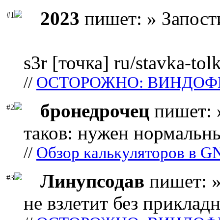
2023
пишет: » Запост
#1
s3r [точка] ru/stavka-tol
//
ОСТОРОЖНО: ВИНДОФ
бронедрочец
пишет: 
#2
таков: нужен нормальны
//
Обзор калькуляторов в G
Линупсодав
пишет: »
#3
не взлетит без прикладн