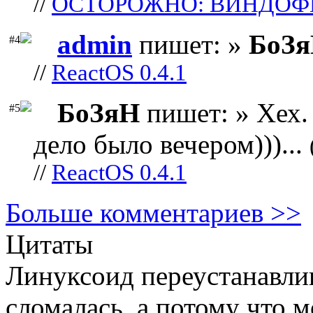
//
ОСТОРОЖНО: ВИНДОФ
admin
пишет: »
БоЗ
#4
//
ReactOS 0.4.1
БоЗяН
пишет: » Хех. 
#5
дело было вечером)))...
//
ReactOS 0.4.1
Больше комментариев >>
Цитаты
Линуксоид переустанавлив
сломалась, а потому что 