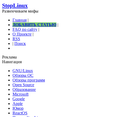
StopLinux
Развенчиваем мифы
Главная
|
ДОБАВИТЬ СТАТЬЮ
|
FAQ по сайту
|
О Проекте
|
RSS
|
Поиск
Реклама
Навигация
GNU/Linux
Обзоры ОС
Обзоры программ
Open Source
Образование
Microsoft
Google
Apple
Юмор
ReactOS