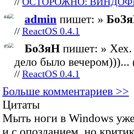
//
ОСТОРОЖНО: ВИНДОФ
admin
пишет: »
БоЗ
#4
//
ReactOS 0.4.1
БоЗяН
пишет: » Хех. 
#5
дело было вечером)))...
//
ReactOS 0.4.1
Больше комментариев >>
Цитаты
Мыть ноги в Windows уже 
и с опозданием, но критик