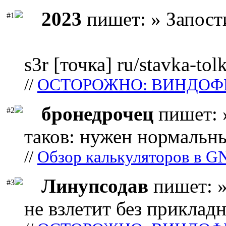
2023
пишет: » Запост
#1
s3r [точка] ru/stavka-tol
//
ОСТОРОЖНО: ВИНДОФ
бронедрочец
пишет: 
#2
таков: нужен нормальны
//
Обзор калькуляторов в G
Линупсодав
пишет: »
#3
не взлетит без прикладн