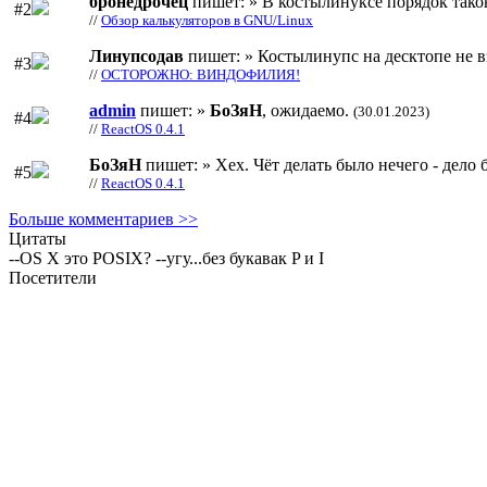
бронедрочец
пишет: » В костылинуксе порядок тако
#2
//
Обзор калькуляторов в GNU/Linux
Линупсодав
пишет: » Костылинупс на десктопе не в
#3
//
ОСТОРОЖНО: ВИНДОФИЛИЯ!
admin
пишет: »
БоЗяН
, ожидаемо.
(30.01.2023)
#4
//
ReactOS 0.4.1
БоЗяН
пишет: » Хех. Чёт делать было нечего - дело б
#5
//
ReactOS 0.4.1
Больше комментариев >>
Цитаты
--OS X это POSIX? --угу...без букавак P и I
Посетители