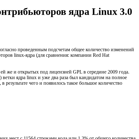
онтрибьюторов ядра Linux 3.0
t. Согласно проведенным подсчетам общее количество изменений
торов linux-ядра (для сравнения: компании Red Hat
ей же и открытых под лицензией GPL в середине 2009 года.
) ветки ядра linux и уже два раза был кандидатом на полное
, в результате чего и появилось такое большое количество
дних мест с 11564 строками кода или 1.3% от общего количества