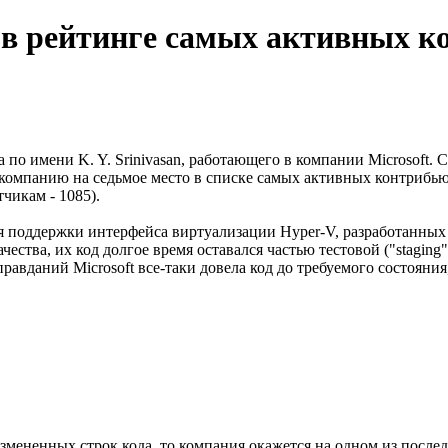
о в рейтинге самых активных к
ика по имени K. Y. Srinivasan, работающего в компании Microsof
ло компанию на седьмое место в списке самых активных контрибью
чикам - 1085).
я поддержки интерфейса виртуализации Hyper-V, разработанных 
ства, их код долгое время оставался частью тестовой ("staging"
равданий Microsoft все-таки довела код до требуемого состояния
 измененных строк кода, то компания окажется на одном из после