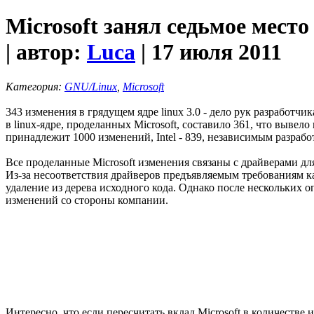
Microsoft занял седьмое мест
| автор:
Luca
| 17 июля 2011
Категория:
GNU/Linux
,
Microsoft
343 изменения в грядущем ядре linux 3.0 - дело рук разработч
в linux-ядре, проделанных Microsoft, составило 361, что выве
принадлежит 1000 изменений, Intel - 839, независимым разработ
Все проделанные Microsoft изменения связаны с драйверами дл
Из-за несоответствия драйверов предъявляемым требованиям каче
удаление из дерева исходного кода. Однако после нескольких оп
изменений со стороны компании.
Интересно, что если пересчитать вклад Microsoft в количестве