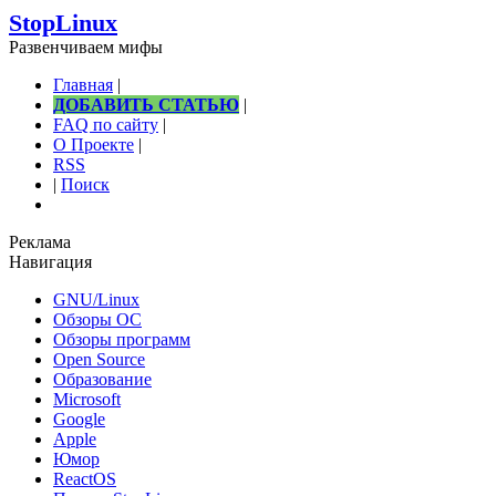
StopLinux
Развенчиваем мифы
Главная
|
ДОБАВИТЬ СТАТЬЮ
|
FAQ по сайту
|
О Проекте
|
RSS
|
Поиск
Реклама
Навигация
GNU/Linux
Обзоры ОС
Обзоры программ
Open Source
Образование
Microsoft
Google
Apple
Юмор
ReactOS