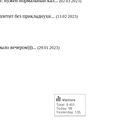
в: нужен нормальный кал...
(02.03.2023)
злетит без прикладнухи...
(13.02.2023)
ыло вечером)))...
(29.01.2023)
Visitors
Total: 8 451
Today: 98
Yesterday: 135