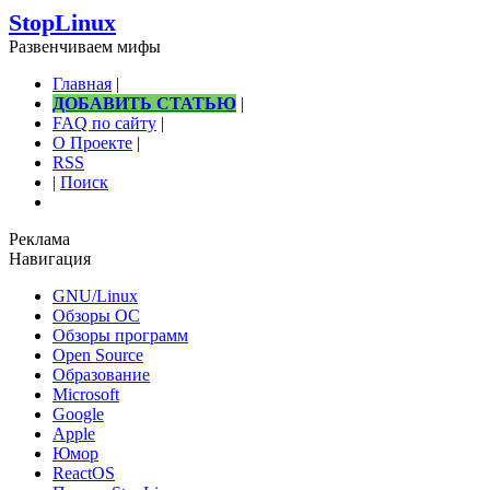
StopLinux
Развенчиваем мифы
Главная
|
ДОБАВИТЬ СТАТЬЮ
|
FAQ по сайту
|
О Проекте
|
RSS
|
Поиск
Реклама
Навигация
GNU/Linux
Обзоры ОС
Обзоры программ
Open Source
Образование
Microsoft
Google
Apple
Юмор
ReactOS