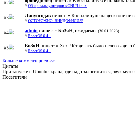
бронедрочец
пишет: » В костылинуксе порядок тако
#2
//
Обзор калькуляторов в GNU/Linux
Линупсодав
пишет: » Костылинупс на десктопе не в
#3
//
ОСТОРОЖНО: ВИНДОФИЛИЯ!
admin
пишет: »
БоЗяН
, ожидаемо.
(30.01.2023)
#4
//
ReactOS 0.4.1
БоЗяН
пишет: » Хех. Чёт делать было нечего - дело б
#5
//
ReactOS 0.4.1
Больше комментариев >>
Цитаты
При запуске в Ubuntu экрана, где надо залогиниться, звук музы
Посетители