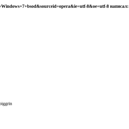
q=Windows+7+bsod&sourceid=opera&ie=utf-8&oe=utf-8 написал: