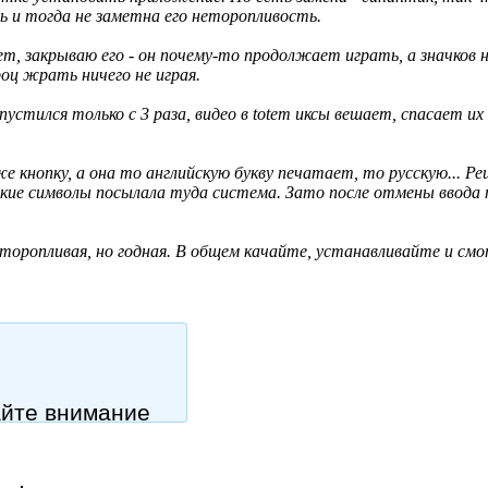
ть и тогда не заметна его неторопливость.
, закрываю его - он почему-то продолжает играть, а значков на 
роц жрать ничего не играя.
пустился только с 3 раза, видео в totem иксы вешает, спасает 
е кнопку, а она то английскую букву печатает, то русскую... Р
какие символы посылала туда система. Зато после отмены ввода 
еторопливая, но годная. В общем качайте, устанавливайте и см
айте внимание