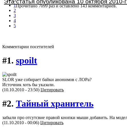
3
Эта статья опубликована 10 октября 2010-г
1
Прочитано 7099 раз
и оставлено 143 комментариев.
2
3
4
5
Комментарии посетителей
#1.
spoilt
SLOR уже собирает байки анонимов с ЛОРа?
Источник хоть бы указали.
(10.10.2010 - 23:50)
Цитировать
#2.
Тайный хранитель
забыли про отсутсвие правой кнопки мыши добавить. На модел
(11.10.2010 - 00:06)
Цитировать