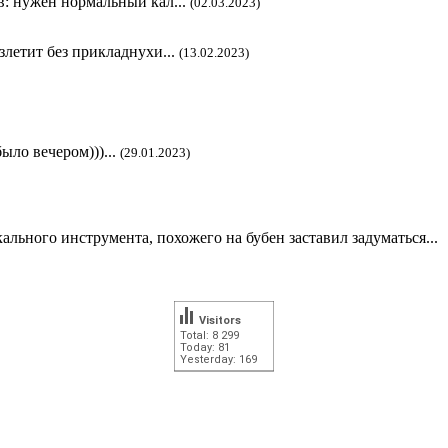
в: нужен нормальный кал...
(02.03.2023)
злетит без прикладнухи...
(13.02.2023)
ыло вечером)))...
(29.01.2023)
кального инструмента, похожего на бубен заставил задуматься...
Visitors
Total: 8 299
Today: 81
Yesterday: 169