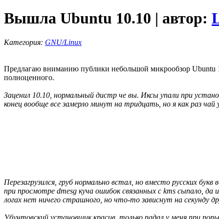
Вышла Ubuntu 10.10 | автор:
Категория:
GNU/Linux
Предлагаю вниманию публики небольшой микрообзор Ubuntu 10.1
полноценного.
Заценил 10.10, нормальный дистр че вы. Иксы упали при устано
конец вообще все замерло минут на тридцать, но я как раз чай
Перезагрузился, груб нормально встал, но вместо русских букв 
при просмотре dmesg куча ошибок связанных с kms сыпало, да и
логах нет ничего страшного, но что-то зависнут на секунду др
Убунтовский установщик красив, только падал у меня при по