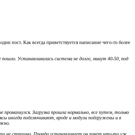
дин пост. Как всегда приветствуется написание чего-то более
се пошло. Устанавливалась система не долго, минут 40-50, под
не промахнулся. Загрузка прошла нормально, все путем, только
иксы иногда подглючивают, вроде и модули подгружены и в
ожно.
 что не страшно. Правда устанавливает он пакет что-то уж