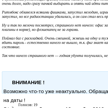
очень долго, надо сразу пачкой выбирать и опять чай идти пи
Ритмбокс обзавелся всякими фишками, запустил мелодию, играет
запустил, но все радиостанции удалились, а он сам стал весь п
Ну и так по мелочи посмотрел, страшного нет ничего: офис за
плагины в норме), но флэшекапец не за горами.
Поймал баг с раскладкой. Очень смешной, жмешь на одну и туж
вбить пароль - естественно ничего не вышло, т.к. фиг знает 
состояние.
Так что ничего страшного нет — годная убунта получилась, н
ВНИМАНИЕ !
Возможно что-то уже неактуально. Обращ
на даты !
Голосов: 19