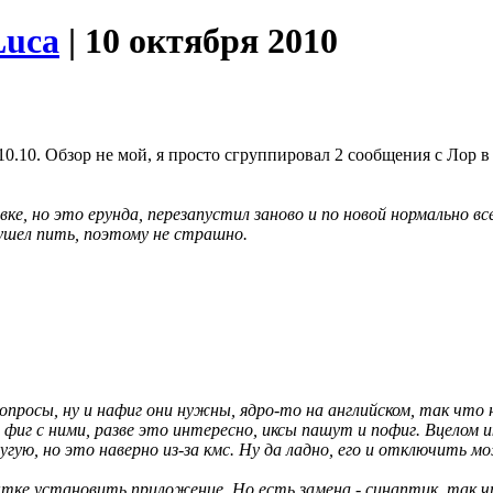
Luca
| 10 октября 2010
0. Обзор не мой, я просто сгруппировал 2 сообщения с Лор в о
вке, но это ерунда, перезапустил заново и по новой нормально в
 ушел пить, поэтому не страшно.
вопросы, ну и нафиг они нужны, ядро-то на английском, так что 
 фиг с ними, разве это интересно, иксы пашут и пофиг. Вцелом 
угую, но это наверно из-за кмс. Ну да ладно, его и отключить м
пытке установить приложение. Но есть замена - синаптик, так