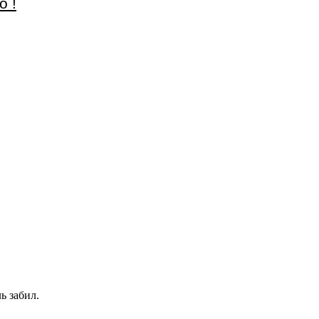
о !
ь забил.