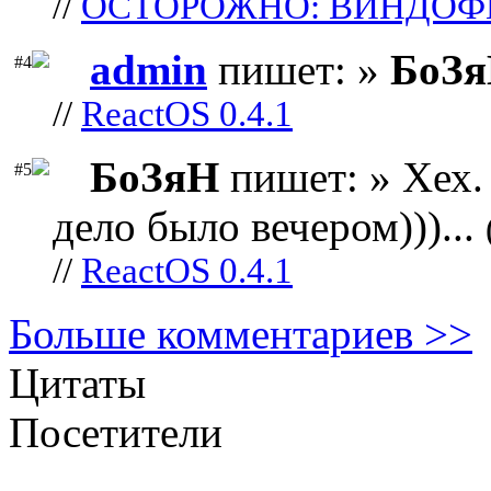
//
ОСТОРОЖНО: ВИНДОФ
admin
пишет: »
БоЗ
#4
//
ReactOS 0.4.1
БоЗяН
пишет: » Хех. 
#5
дело было вечером)))...
//
ReactOS 0.4.1
Больше комментариев >>
Цитаты
Посетители