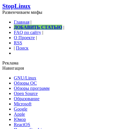
StopLinux
Развенчиваем мифы
Главная
|
ДОБАВИТЬ СТАТЬЮ
|
FAQ по сайту
|
О Проекте
|
RSS
|
Поиск
Реклама
Навигация
GNU/Linux
Обзоры ОС
Обзоры программ
Open Source
Образование
Microsoft
Google
Apple
Юмор
ReactOS