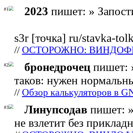
2023
пишет: » Запост
#1
s3r [точка] ru/stavka-tol
//
ОСТОРОЖНО: ВИНДОФ
бронедрочец
пишет: 
#2
таков: нужен нормальны
//
Обзор калькуляторов в G
Линупсодав
пишет: »
#3
не взлетит без прикладн