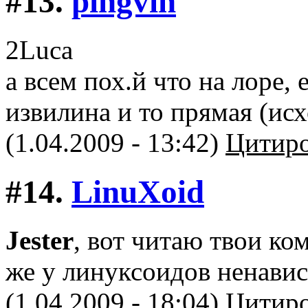
#13.
pingvin
2Luca
а всем пох.й что на лоре, 
извилина и то прямая (исх
(1.04.2009 - 13:42)
Цитиро
#14.
LinuXоid
Jester
, вот читаю твои ко
же у линуксоидов ненавист
(1.04.2009 - 18:04)
Цитиро