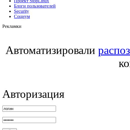
Проект StopLinux
Блоги пользователей
Security
Социум
Рекламки
Автоматизировали
распо
к
Авторизация