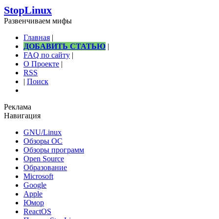
StopLinux
Развенчиваем мифы
Главная
|
ДОБАВИТЬ СТАТЬЮ
|
FAQ по сайту
|
О Проекте
|
RSS
|
Поиск
Реклама
Навигация
GNU/Linux
Обзоры ОС
Обзоры программ
Open Source
Образование
Microsoft
Google
Apple
Юмор
ReactOS