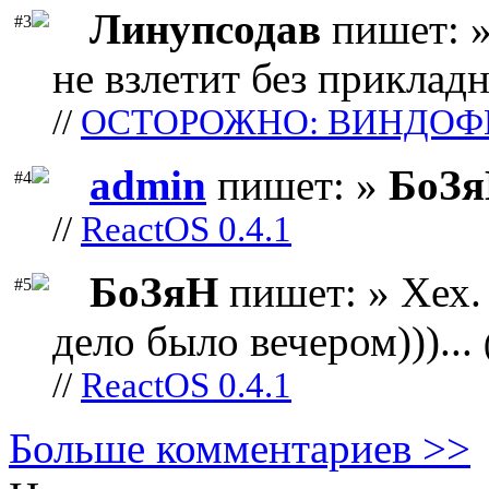
Линупсодав
пишет: »
#3
не взлетит без прикладн
//
ОСТОРОЖНО: ВИНДОФ
admin
пишет: »
БоЗ
#4
//
ReactOS 0.4.1
БоЗяН
пишет: » Хех. 
#5
дело было вечером)))...
//
ReactOS 0.4.1
Больше комментариев >>