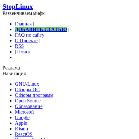
StopLinux
Развенчиваем мифы
Главная
|
ДОБАВИТЬ СТАТЬЮ
|
FAQ по сайту
|
О Проекте
|
RSS
|
Поиск
Реклама
Навигация
GNU/Linux
Обзоры ОС
Обзоры программ
Open Source
Образование
Microsoft
Google
Apple
Юмор
ReactOS