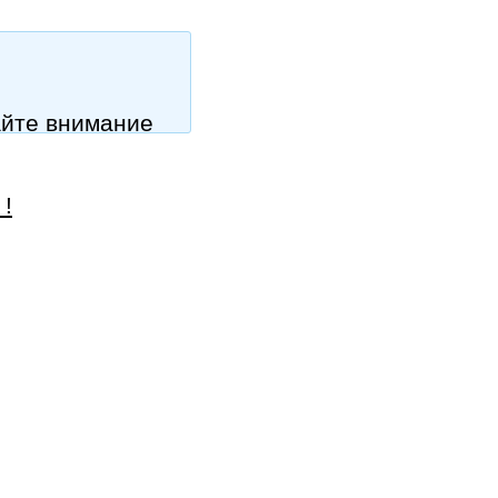
айте внимание
 !