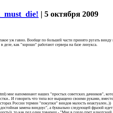
x_must_die!
| 5 октября 2009
акое уж гавно. Вообще по большей части принято ругать винду 
л в деле, как "хорошо" работают сервера на базе линукса.
99.html) мне напоминают наших "простых советских дачников", кото
стки.. И говорить что типа все выращено своими руками, вместо
сторах России термин "покупки" виндов малость неактуален..))
достойная замена виндоус", а буквально следующей фразой идет:
кнуть)), то как пел один товарищ - "Мне в горло прет идиотский 