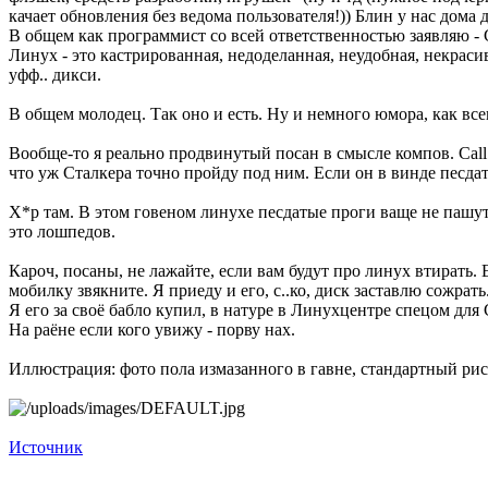
качает обновления без ведома пользователя!)) Блин у нас дома 
В общем как программист со всей ответственностью заявляю 
Линух - это кастрированная, недоделанная, неудобная, некраси
уфф.. дикси.
В общем молодец. Так оно и есть. Ну и немного юмора, как все
Вообще-то я реально продвинутый посан в смысле компов. Call 
что уж Сталкера точно пройду под ним. Если он в винде песдат
Х*р там. В этом говеном линухе песдатые проги ваще не пашут.
это лошпедов.
Кароч, посаны, не лажайте, если вам будут про линух втирать. Ес
мобилку звякните. Я приеду и его, с..ко, диск заставлю сожрать
Я его за своё бабло купил, в натуре в Линухцентре спецом для 
На раёне если кого увижу - порву нах.
Иллюстрация: фото пола измазанного в гавне, стандартный рис
Источник