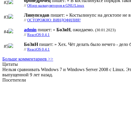
бронедрочец
пишет: » В костылинуксе порядок тако
#2
//
Обзор калькуляторов в GNU/Linux
Линупсодав
пишет: » Костылинупс на десктопе не в
#3
//
ОСТОРОЖНО: ВИНДОФИЛИЯ!
admin
пишет: »
БоЗяН
, ожидаемо.
(30.01.2023)
#4
//
ReactOS 0.4.1
БоЗяН
пишет: » Хех. Чёт делать было нечего - дело б
#5
//
ReactOS 0.4.1
Больше комментариев >>
Цитаты
Нельзя сравнивать Windows 7 и Windows Server 2008 с Linux. Э
выпущенной 9 лет назад.
Посетители