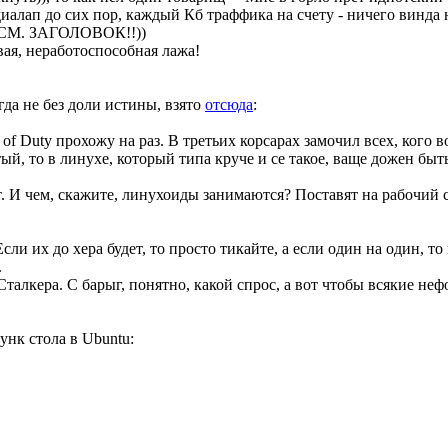
диалап до сих пор, каждый Кб траффика на счету - ничего винда н
- СМ. ЗАГОЛОВОК!!))
вая, неработоспособная лажа!
гда не без доли истины, взято
отсюда
:
of Duty прохожу на раз. В третьих корсарах замочил всех, кого
ый, то в линухе, который типа круче и се такое, ваще дожен бы
 И чем, скажите, линухоиды занимаются? Поставят на рабочий ст
ли их до хера будет, то просто тикайте, а если один на один, то в
.
Сталкера. С барыг, понятно, какой спрос, а вот чтобы всякие не
унк стола в Ubuntu: