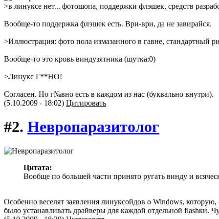
>в линуксе нет... фотошопа, поддержки флэшек, средств разрабо
Вообще-то поддержка флэшек есть. Ври-ври, да не завирайся.
>Иллюстрация: фото пола измазанного в гавне, стандартный ри
Вообще-то это кровь виндузятника (шутка:0)
>Линукс Г**НО!
Согласен. Но г№вно есть в каждом из нас (буквально внутри).
(5.10.2009 - 18:02)
Цитировать
#2.
Невропаразитолог
Цитата:
Вообще по большей части принято ругать винду и всячески
Особенно веселят заявления линуксойдов о Windows, которую, с
было устанавливать драйверы для каждой отдельной flashки. Чу