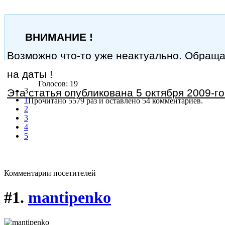
ВНИМАНИЕ !
Возможно что-то уже неактуально. Обращ
на даты !
Голосов: 19
3
Эта статья опубликована 5 октября 2009-го
1
Прочитано 5579 раз
и оставлено 54 комментариев.
2
3
4
5
Комментарии посетителей
#1.
mantipenko