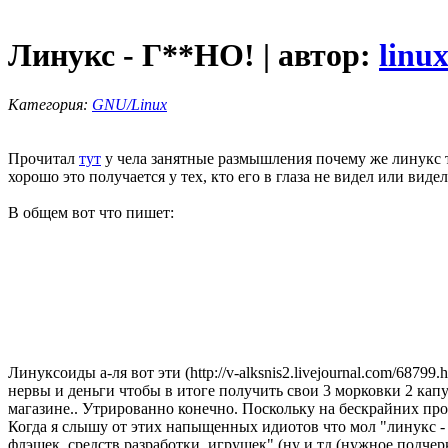
Линукс - Г**НО! | автор:
linu
Категория:
GNU/Linux
Прочитал
тут
у чела занятные размышления почему же линукс т
хорошо это получается у тех, кто его в глаза не видел или виде
В общем вот что пишет:
Линуксоиды а-ля вот эти (http://v-alksnis2.livejournal.com/687
нервы и деньги чтобы в итоге получить свои 3 морковки 2 капу
магазине.. Утрированно конечно. Поскольку на бескрайних про
Когда я слышу от этих напыщенных идиотов что мол "линукс - 
флэшек, средств разработки, игрушек" (ну и тд (нужное подчер