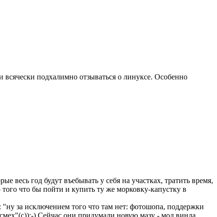
и всячески подхалимно отзываться о линуксе. Особенно
рые весь год будут въебывать у себя на участках, тратить время,
 того что бы пойти и купить ту же морковку-капустку в
 "ну за исключением того что там нет: фотошопа, поддержки
смех"(с)):-) Сейчас они придумали новую мазу - мол винда