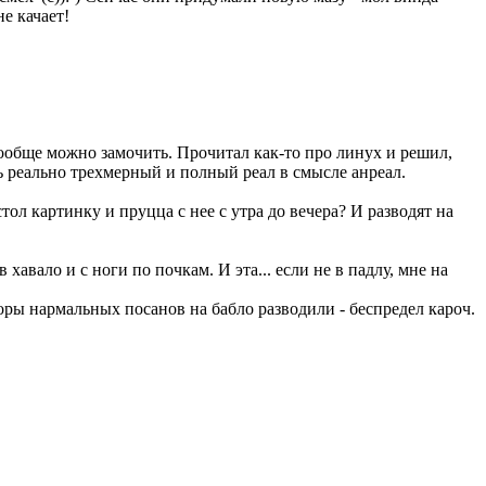
е качает!
 вообще можно замочить. Прочитал как-то про линух и решил,
ть реально трехмерный и полный реал в смысле анреал.
ол картинку и пруцца с нее с утра до вечера? И разводят на
 хавало и с ноги по почкам. И эта... если не в падлу, мне на
форы нармальных посанов на бабло разводили - беспредел кароч.