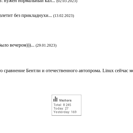
в: нужен нормальный кал...
(02.03.2023)
злетит без прикладнухи...
(13.02.2023)
ыло вечером)))...
(29.01.2023)
то сравнение Бентли и отечественного автопрома. Linux сейчас 
Visitors
Total: 8 245
Today: 27
Yesterday: 169