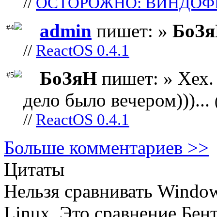
//
ОСТОРОЖНО: ВИНДОФ
admin
пишет: »
БоЗ
#4
//
ReactOS 0.4.1
БоЗяН
пишет: » Хех. 
#5
дело было вечером)))...
//
ReactOS 0.4.1
Больше комментариев >>
Цитаты
Нельзя сравнивать Window
Linux. Это сравнение Бен