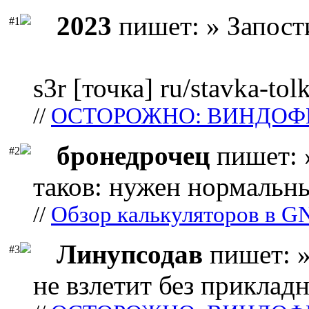
2023
пишет: » Запост
#1
s3r [точка] ru/stavka-tol
//
ОСТОРОЖНО: ВИНДОФ
бронедрочец
пишет: 
#2
таков: нужен нормальны
//
Обзор калькуляторов в G
Линупсодав
пишет: »
#3
не взлетит без прикладн