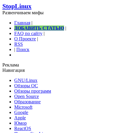
StopLinux
Развенчиваем мифы
Главная
|
ДОБАВИТЬ СТАТЬЮ
|
FAQ по сайту
|
О Проекте
|
RSS
|
Поиск
Реклама
Навигация
GNU/Linux
Обзоры ОС
Обзоры программ
Open Source
Образование
Microsoft
Google
Apple
Юмор
ReactOS