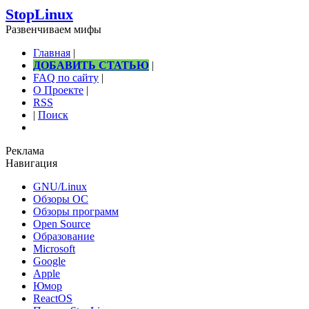
StopLinux
Развенчиваем мифы
Главная
|
ДОБАВИТЬ СТАТЬЮ
|
FAQ по сайту
|
О Проекте
|
RSS
|
Поиск
Реклама
Навигация
GNU/Linux
Обзоры ОС
Обзоры программ
Open Source
Образование
Microsoft
Google
Apple
Юмор
ReactOS