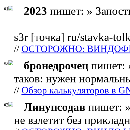
2023
пишет: » Запост
#1
s3r [точка] ru/stavka-tol
//
ОСТОРОЖНО: ВИНДОФ
бронедрочец
пишет: 
#2
таков: нужен нормальны
//
Обзор калькуляторов в G
Линупсодав
пишет: »
#3
не взлетит без прикладн