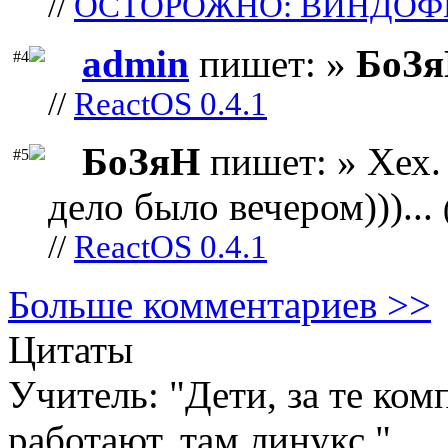
//
ОСТОРОЖНО: ВИНДОФ
admin
пишет: »
БоЗ
#4
//
ReactOS 0.4.1
БоЗяН
пишет: » Хех. 
#5
дело было вечером)))...
//
ReactOS 0.4.1
Больше комментариев >>
Цитаты
Учитель: "Дети, за те ком
работают, там линукс."