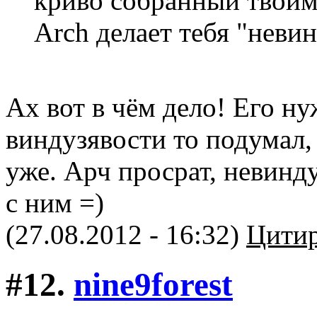
криво собранный твои
Arch делает тебя "неви
Ах вот в чём дело! Его ну
виндузявости то подумал, 
уже. Арч просрат, невинд
с ним =)
(27.08.2012 - 16:32)
Цитир
#12.
nine9forest