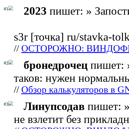
2023
пишет: » Запост
#1
s3r [точка] ru/stavka-tol
//
ОСТОРОЖНО: ВИНДОФ
бронедрочец
пишет: 
#2
таков: нужен нормальны
//
Обзор калькуляторов в G
Линупсодав
пишет: »
#3
не взлетит без прикладн