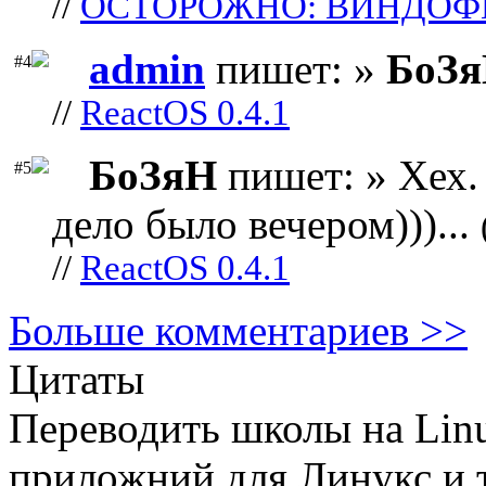
//
ОСТОРОЖНО: ВИНДОФ
admin
пишет: »
БоЗ
#4
//
ReactOS 0.4.1
БоЗяН
пишет: » Хех. 
#5
дело было вечером)))...
//
ReactOS 0.4.1
Больше комментариев >>
Цитаты
Переводить школы на Lin
приложний для Линукс и т