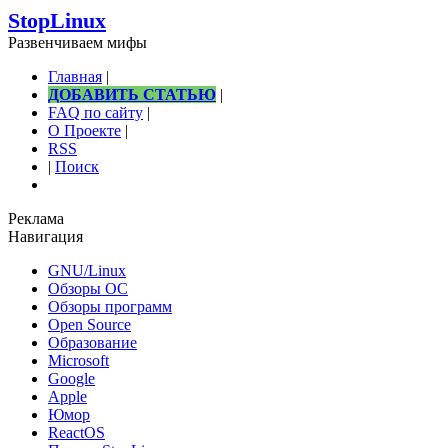
StopLinux
Развенчиваем мифы
Главная
|
ДОБАВИТЬ СТАТЬЮ
|
FAQ по сайту
|
О Проекте
|
RSS
|
Поиск
Реклама
Навигация
GNU/Linux
Обзоры ОС
Обзоры программ
Open Source
Образование
Microsoft
Google
Apple
Юмор
ReactOS