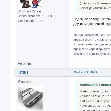
(причем изображение
носит рекламный хар
Из Слава Україні!
Зарегистрирован: 30-03-11
Подобное поведение мо
Сообщений: 1,021
других мероприятий, где
Ущербность всегда агресс
прежде всего на уровне яз
То, что о тебе говорят люд
прекрасно характеризует 
Кукушка тролит петуха, за 
Неактивен
Tritus
15-08-12 15:09:16
Участник
Antimateriale пишет
Меня другое пугает,
человек явно не мол
сия хуита на ютубе -
камментах нет срач
просто какой-то аст