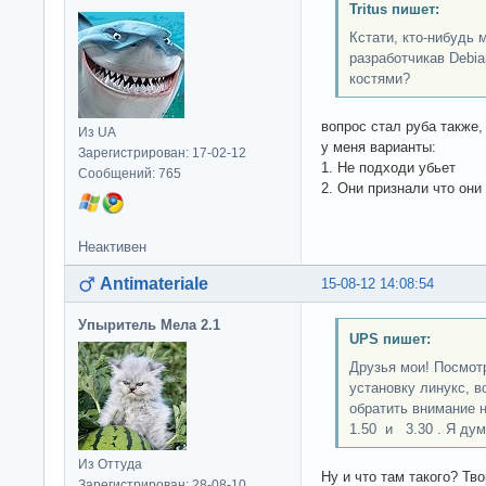
Tritus пишет:
Кстати, кто-нибудь 
разработчикав Debi
костями?
вопрос стал руба также, 
Из UA
у меня варианты:
Зарегистрирован: 17-02-12
1. Не подходи убьет
Сообщений: 765
2. Они признали что они
Неактивен
Antimateriale
15-08-12 14:08:54
Упыритель Мела 2.1
UPS пишет:
Друзья мои! Посмот
установку линукс, 
обратить внимание 
1.50 и 3.30 . Я дум
Из Оттуда
Ну и что там такого? Тв
Зарегистрирован: 28-08-10