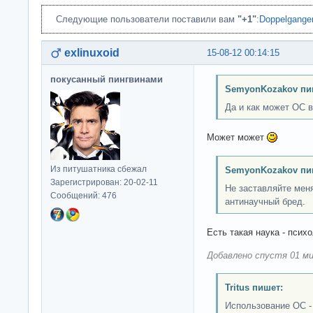
Следующие пользователи поставили вам
"+1"
:
Doppelgange
exlinuxoid
15-08-12 00:14:15
покусанный пингвинами
SemyonKozakov пи
Да и как может ОС 
Может может
Из питушатника сбежал
SemyonKozakov пи
Зарегистрирован: 20-02-11
Не заставляйте меня
Сообщений: 476
антинаучный бред.
Есть такая наука - психо
Добавлено спустя 01 ми
Tritus пишет:
Использование OC - 