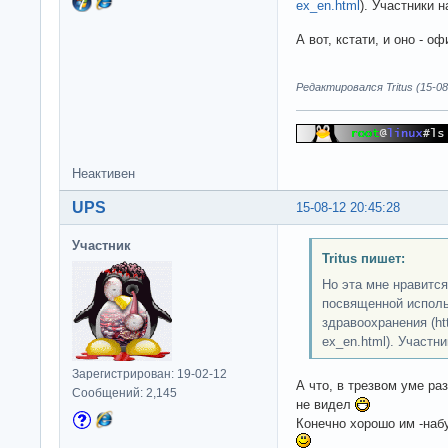
ex_en.html
). Участники н
А вот, кстати, и оно - 
Редактировался Tritus (15-08
Неактивен
UPS
15-08-12 20:45:28
Участник
Tritus пишет:
Но эта мне нравится
посвященной исполь
здравоохранения (http
ex_en.html). Участни
Зарегистрирован: 19-02-12
А что, в трезвом уме ра
Сообщений: 2,145
не видел
Конечно хорошо им -набу