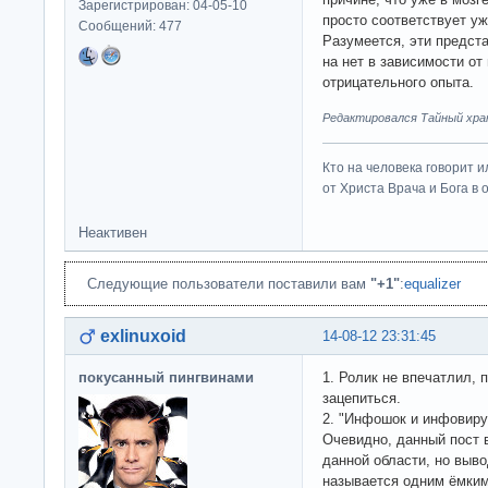
Зарегистрирован: 04-05-10
просто соответствует у
Сообщений: 477
Разумеется, эти предст
на нет в зависимости о
отрицательного опыта.
Редактировался Тайный хран
Кто на человека говорит и
от Христа Врача и Бога в о
Неактивен
Следующие пользователи поставили вам
"+1"
:
equalizer
exlinuxoid
14-08-12 23:31:45
покусанный пингвинами
1. Ролик не впечатлил, 
зацепиться.
2. "Инфошок и инфовиру
Очевидно, данный пост 
данной области, но выво
называется одним ёмки