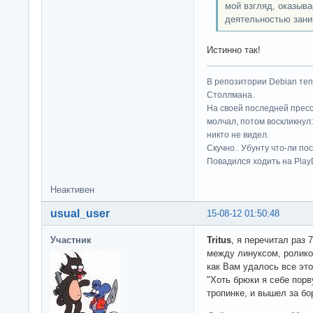
мой взгляд, оказыва
деятельностью зани
Истинно так!
В репозитории Debian те
Столлмана.
На своей последней прес
молчал, потом воскликнул:
никто не видел.
Скучно.. Убунту что-ли по
Повадился ходить на Play
Неактивен
usual_user
15-08-12 01:50:48
Участник
Tritus
, я перечитал раз 
между линуксом, ролико
как Вам удалось все эт
"Хоть брюки я себе порву
тропинке, и вышел за бо