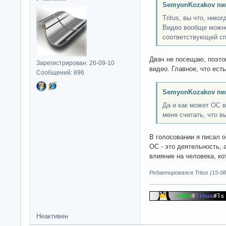
SemyonKozakov пи
Tritus, вы что, ник
Видео вообще можно
соответствующей с
Двач не посещаю, поэтом
Зарегистрирован: 26-09-10
видео. Главное, что ест
Сообщений: 896
SemyonKozakov пи
Да и как может ОС в
меня считать, что в
В голосовании я писал 
OC - это деятельность, 
влияние на человека, к
Редактировался Tritus (15-08
Неактивен