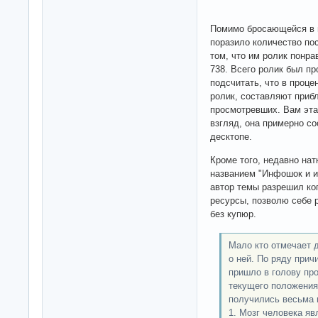
Помимо бросающейся в г
поразило количество пос
том, что им ролик понра
738. Всего ролик был пр
подсчитать, что в проце
ролик, составляют приб
просмотревших. Вам эта
взгляд, она примерно со
десктопе.
Кроме того, недавно на
названием "Инфошок и и
автор темы разрешил ко
ресурсы, позволю себе 
без купюр.
Мало кто отмечает 
о ней. По ряду при
пришло в голову пр
текущего положения 
получились весьма 
1. Мозг человека я