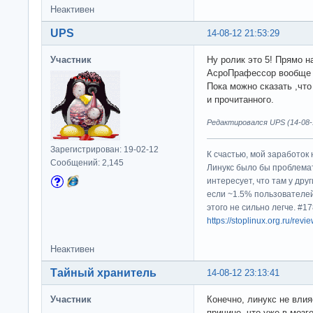
Неактивен
UPS
14-08-12 21:53:29
Участник
Ну ролик это 5! Прямо 
АсроПрафессор вообще 
Пока можно сказать ,что
и прочитанного.
Редактировался UPS (14-08-1
Зарегистрирован: 19-02-12
К счастью, мой заработок 
Сообщений: 2,145
Линукс было бы проблема
интересует, что там у дру
если ~1.5% пользователей
этого не сильно легче. #
https://stoplinux.org.ru/re
Неактивен
Тайный хранитель
14-08-12 23:13:41
Участник
Конечно, линукс не влия
причине, что уже в моз