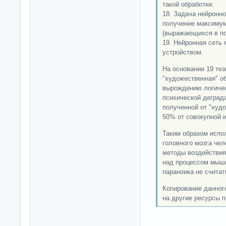
такой обработки.
18. Задача нейронно
получение максимум
(выражающихся в по
19. Нейронная сеть
устройством.
На основании 19 тез
"художественная" об
вырождению логичес
психической деград
полученной от "худ
50% от совокупной 
Таким образом испо
головного мозга че
методы воздействия
над процессом мышл
параноика не считать
Копирование данног
на другие ресурсы п