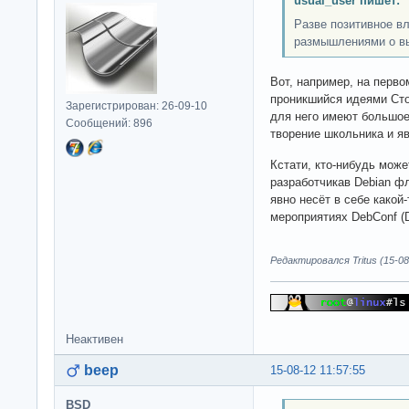
usual_user пишет:
Разве позитивное в
размышлениями о вы
Вот, например, на перво
проникшийся идеями Ст
Зарегистрирован: 26-09-10
для него имеют большое
Сообщений: 896
творение школьника и яв
Кстати, кто-нибудь може
разработчикав Debian ф
явно несёт в себе какой-
мероприятиях DebConf (D
Редактировался Tritus (15-08
Неактивен
beep
15-08-12 11:57:55
BSD