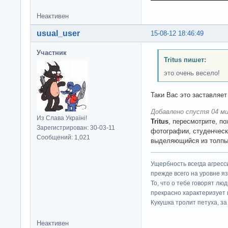
Неактивен
usual_user
15-08-12 18:46:49
Участник
Tritus пишет:
это очень весело!
Таки Вас это заставляет
Добавлено спустя 04 ми
Из Слава Україні!
Tritus
, пересмотрите, п
Зарегистрирован: 30-03-11
фотографии, студенчески
Сообщений: 1,021
выделяющийся из толп
Ущербность всегда агресс
прежде всего на уровне яз
То, что о тебе говорят люд
прекрасно характеризует 
Кукушка тролит петуха, за 
Неактивен