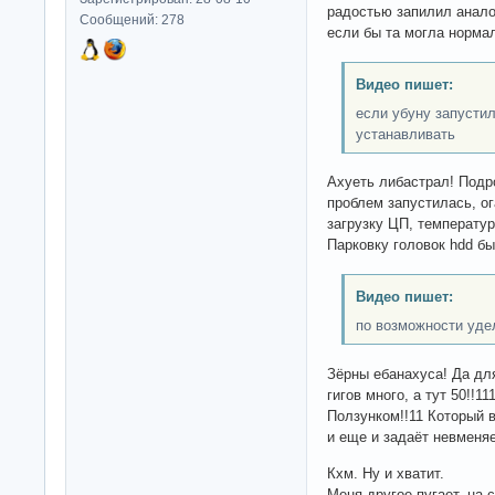
радостью запилил анало
Сообщений: 278
если бы та могла норма
Видео пишет:
если убуну запусти
устанавливать
Ахуеть либастрал! Подр
проблем запустилась, ог
загрузку ЦП, температур
Парковку головок hdd бы
Видео пишет:
по возможности уде
Зёрны ебанахуса! Да дл
гигов много, а тут 50!!1
Ползунком!!11 Который в
и еще и задаёт невменя
Кхм. Ну и хватит.
Меня другое пугает, на 