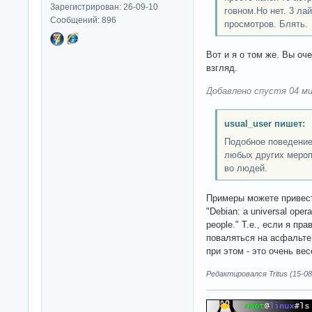
Зарегистрирован: 26-09-10
говном.Но нет. 3 лай
Сообщений: 896
просмотров. Блять.
Вот и я о том же. Вы оч
взгляд.
Добавлено спустя 04 ми
usual_user пишет:
Подобное поведение
любых других меропр
во людей.
Примеры можете привест
"Debian: a universal oper
people." Т.е., если я пр
поваляться на асфальте
при этом - это очень ве
Редактировался Tritus (15-08