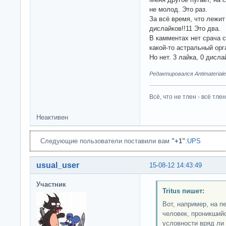
не молод. Это раз.
За всё время, что лежит 
дислайков!!11 Это два.
В камментах нет срача 
какой-то астральный орг
Но нет. 3 лайка, 0 дисл
Редактировался Antimateriale
Всё, что не тлен - всё тлен
Неактивен
Следующие пользователи поставили вам
"+1"
:
UPS
usual_user
15-08-12 14:43:49
Участник
Tritus пишет:
Вот, например, на п
человек, проникший
условности вряд ли