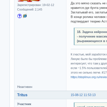
Да это мягко сказать н
Зарегистрирован: 19-02-12
нравится,где бунта умен
Сообщений: 2,145
Заглатывай его, заглатыв
В конце ролика человек 
подтвердает теорию Аст
18. Задача нейрон
- получение макси
(выражающихся в 
К счастью, мой заработок 
Линукс было бы проблема
интересует, что там у дру
если ~1.5% пользователей
этого не сильно легче. #
https://stoplinux.org.ru/re
Неактивен
Tritus
15-08-12 11:53:13
Участник