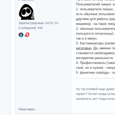
Пользователей линукс н
1. пользователи линукс,
есть обычные пользоват
другими для работы сред
Зарегистрирован: 04-07-10
машинка) - на таких лину
Сообщений: 444
2. обычные пользователи
пользуется потихоньку) 
так и в минус.
3. Кастомизаторы (любит
негативно
. Да, именно т
становится необходимос
восприятие реальности.
4. Профессионалы (таки
своё, но и чужое) - лину
5. фанатики свободы - л
Ну так головой надо думат
скрипт? Но вот когда пол
заебенеть, вот тогда полы
Неактивен