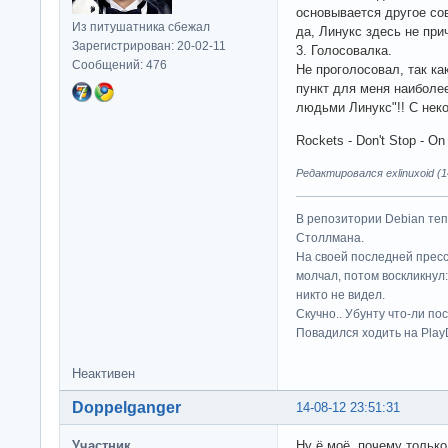
основывается другое сов
Из питушатника сбежал
да, Линукс здесь не при
Зарегистрирован: 20-02-11
3. Голосовалка.
Сообщений: 476
Не проголосовал, так как
пункт для меня наиболее
людьми Линукс"!! С не
Rockets - Don't Stop - O
Редактировался exlinuxoid (1
В репозитории Debian те
Столлмана.
На своей последней прес
молчал, потом воскликнул:
никто не видел.
Скучно.. Убунту что-ли по
Повадился ходить на Play
Неактивен
Doppelganger
14-08-12 23:51:31
Участник
Ну ё моё, почему только