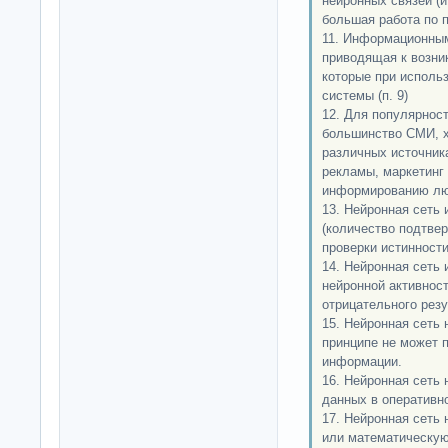
нейронных связей (и
большая работа по п
11. Информационны
приводящая к возни
которые при исполь
системы (п. 9)
12. Для популярнос
большинство СМИ, х
различных источник
рекламы, маркетинг
информированию лю
13. Нейронная сеть 
(количество подтве
проверки истинности
14. Нейронная сеть 
нейронной активнос
отрицательного резу
15. Нейронная сеть 
принципе не может 
информации.
16. Нейронная сеть
данных в оперативн
17. Нейронная сеть
или математическую