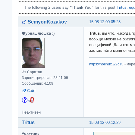
The following 2 users say
"Thank You"
for this post:
Tritus
,
equ
SemyonKozakov
15-08-12 00:05:23
Журнашлюшка :)
Tritus
, вы что, никогда
вообще можно не обсужд
спецификой. Да и как м
заставляйте меня считат
https://nolinux.w2c.ru
- мор
Из Саратов
Зарегистрирован: 28-11-09
Сообщений: 4,109
Сайт
Неактивен
Tritus
15-08-12 00:12:29
Участник