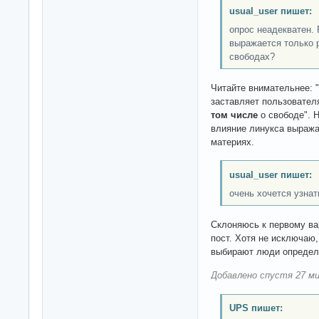
usual_user пишет:
опрос неадекватен. 
выражается только 
свободах?
Читайте внимательнее: 
заставляет пользовател
том числе
о свободе". 
влияние линукса выраж
материях.
usual_user пишет:
очень хочется узнат
Склоняюсь к первому вар
пост. Хотя не исключаю
выбирают люди определе
Добавлено спустя 27 ми
UPS пишет: