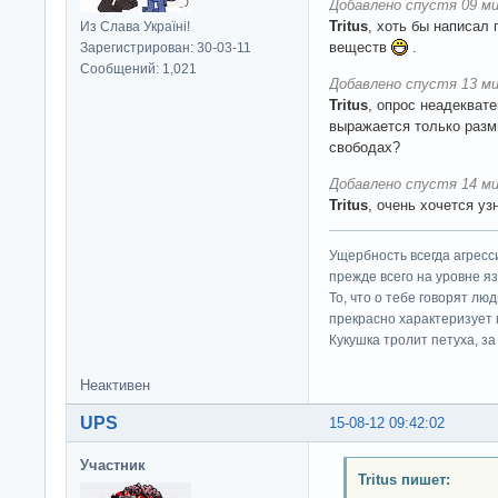
Добавлено спустя 09 ми
Tritus
, хоть бы написал 
Из Слава Україні!
веществ
.
Зарегистрирован: 30-03-11
Сообщений: 1,021
Добавлено спустя 13 ми
Tritus
, опрос неадекват
выражается только разм
свободах?
Добавлено спустя 14 ми
Tritus
, очень хочется уз
Ущербность всегда агресс
прежде всего на уровне яз
То, что о тебе говорят люд
прекрасно характеризует 
Кукушка тролит петуха, за 
Неактивен
UPS
15-08-12 09:42:02
Участник
Tritus пишет: