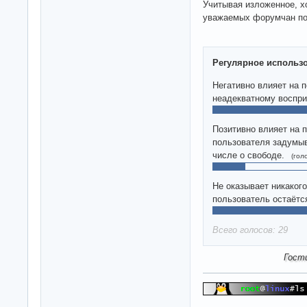
Учитывая изложенное, х
уважаемых форумчан по
Регулярное использо
Негативно влияет на 
неадекватному воспри
Позитивно влияет на 
пользователя задумыв
числе о свободе.
(гол
Не оказывает никакого
пользователь остаётс
Всего голосов: 29
Гост