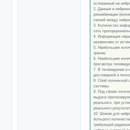
основанный на нейро
2. Данные в нейрон
рекомбинации (возни
связей между нейро
3. Количество инфо
сеть пропорциональн
4. Информация обра
независимо от исти
5. Наибольшее коли
зрение.
6. Наибольшее коли
просмотра телевиден
7. В телевидении и
достоверной и полн
8. Сбой логической
системы.
9. Под сбоем логич
выдача прогнозируем
реального, при усл
реального результат
10. Шоком для нейр
большого количест
требующей радикаль