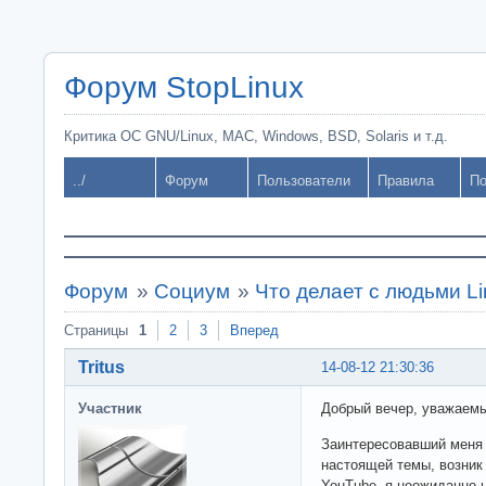
Форум StopLinux
Критика ОС GNU/Linux, MAC, Windows, BSD, Solaris и т.д.
../
Форум
Пользователи
Правила
По
Форум
»
Социум
»
Что делает с людьми L
Страницы
1
2
3
Вперед
Tritus
14-08-12 21:30:36
Участник
Добрый вечер, уважаемы
Заинтересовавший меня 
настоящей темы, возник
YouTube, я неожиданно 