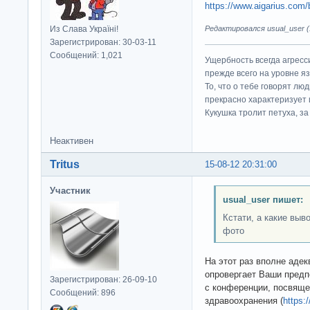
https://www.aigarius.com/
Из Слава Україні!
Редактировался usual_user (1
Зарегистрирован: 30-03-11
Сообщений: 1,021
Ущербность всегда агресс
прежде всего на уровне яз
То, что о тебе говорят люд
прекрасно характеризует 
Кукушка тролит петуха, за 
Неактивен
Tritus
15-08-12 20:31:00
Участник
usual_user пишет:
Кстати, а какие выв
фото
На этот раз вполне адек
опровергает Ваши предп
Зарегистрирован: 26-09-10
с конференции, посвяще
Сообщений: 896
здравоохранения (
https: