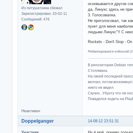
основывается другое сов
Из питушатника сбежал
да, Линукс здесь не при
Зарегистрирован: 20-02-11
3. Голосовалка.
Сообщений: 476
Не проголосовал, так как
пункт для меня наиболее
людьми Линукс"!! С не
Rockets - Don't Stop - O
Редактировался exlinuxoid (1
В репозитории Debian те
Столлмана.
На своей последней прес
молчал, потом воскликнул:
никто не видел.
Скучно.. Убунту что-ли по
Повадился ходить на Play
Неактивен
Doppelganger
14-08-12 23:51:31
Участник
Ну ё моё, почему только