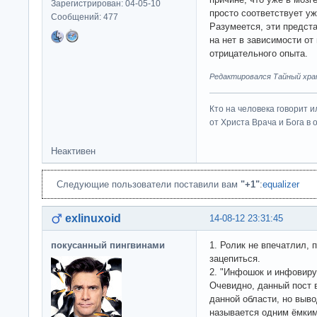
Зарегистрирован: 04-05-10
просто соответствует у
Сообщений: 477
Разумеется, эти предст
на нет в зависимости о
отрицательного опыта.
Редактировался Тайный хран
Кто на человека говорит и
от Христа Врача и Бога в о
Неактивен
Следующие пользователи поставили вам
"+1"
:
equalizer
exlinuxoid
14-08-12 23:31:45
покусанный пингвинами
1. Ролик не впечатлил, 
зацепиться.
2. "Инфошок и инфовиру
Очевидно, данный пост 
данной области, но выво
называется одним ёмки