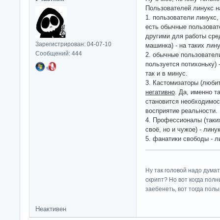
Пользователей линукс н
1. пользователи линукс,
есть обычные пользоват
другими для работы сред
Зарегистрирован: 04-07-10
машинка) - на таких лину
Сообщений: 444
2. обычные пользователи
пользуется потихоньку) 
так и в минус.
3. Кастомизаторы (любит
негативно
. Да, именно т
становится необходимос
восприятие реальности.
4. Профессионалы (таки
своё, но и чужое) - лину
5. фанатики свободы - л
Ну так головой надо думат
скрипт? Но вот когда пол
заебенеть, вот тогда полы
Неактивен