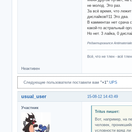
не молод. Это раз.
За всё время, что лежит 
дислайков!!11 Это два.
В камментах нет срача 
какой-то астральный орг
Но нет. 3 лайка, 0 дисл
Редактировался Antimateriale
Всё, что не тлен - всё тлен
Неактивен
Следующие пользователи поставили вам
"+1"
:
UPS
usual_user
15-08-12 14:43:49
Участник
Tritus пишет:
Вот, например, на п
человек, проникший
условности вряд ли