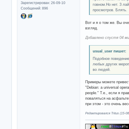
Зарегистрирован: 26-09-10
говном.Но нет. 3 лай
Сообщений: 896
просмотров. Блять.
Вот и я о том же. Вы оч
взгляд.
Добавлено спустя 04 ми
usual_user пишет:
Подобное поведение
любых других меропр
во людей.
Примеры можете привест
"Debian: a universal oper
people." Т.е., если я пр
поваляться на асфальте
при этом - это очень ве
Редактировался Tritus (15-08