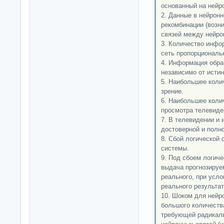
основанный на нейро
2. Данные в нейрон
рекомбинации (возни
связей между нейро
3. Количество инфо
сеть пропорциональн
4. Информация обра
независимо от исти
5. Наибольшее коли
зрение.
6. Наибольшее коли
просмотра телевиден
7. В телевидении и
достоверной и полн
8. Сбой логической
системы.
9. Под сбоем логич
выдача прогнозируем
реального, при усл
реального результат
10. Шоком для нейр
большого количест
требующей радикаль