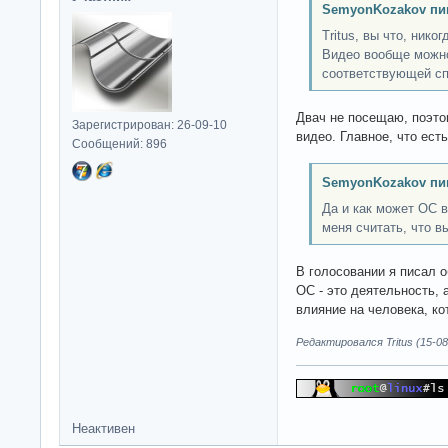
SemyonKozakov пи
Tritus, вы что, ник
Видео вообще можно
соответствующей с
Двач не посещаю, поэтом
Зарегистрирован: 26-09-10
видео. Главное, что ест
Сообщений: 896
SemyonKozakov пи
Да и как может ОС в
меня считать, что в
В голосовании я писал 
OC - это деятельность, 
влияние на человека, к
Редактировался Tritus (15-08
Неактивен