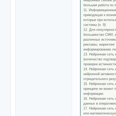
нейронных связей (и
большая работа по п
11. Информационны
приводящая к возни
которые при исполь
системы (п. 9)
12. Для популярнос
большинство СМИ, х
различных источник
рекламы, маркетинг
информированию лю
13. Нейронная сеть 
(количество подтве
проверки истинности
14. Нейронная сеть 
нейронной активнос
отрицательного резу
15. Нейронная сеть 
принципе не может 
информации.
16. Нейронная сеть
данных в оперативн
17. Нейронная сеть
или математическую