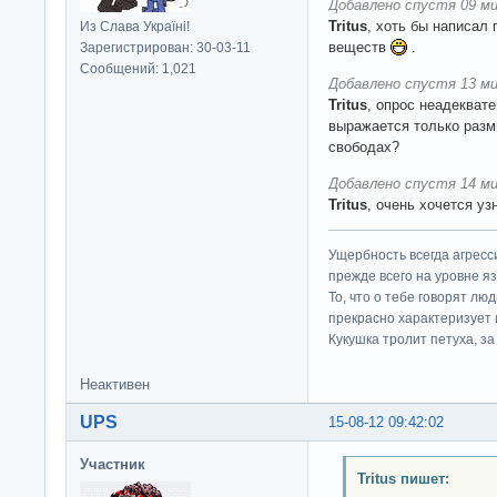
Добавлено спустя 09 ми
Tritus
, хоть бы написал 
Из Слава Україні!
веществ
.
Зарегистрирован: 30-03-11
Сообщений: 1,021
Добавлено спустя 13 ми
Tritus
, опрос неадекват
выражается только разм
свободах?
Добавлено спустя 14 ми
Tritus
, очень хочется уз
Ущербность всегда агресс
прежде всего на уровне яз
То, что о тебе говорят люд
прекрасно характеризует 
Кукушка тролит петуха, за 
Неактивен
UPS
15-08-12 09:42:02
Участник
Tritus пишет: