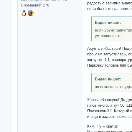
радостью запилил анало
Сообщений: 278
если бы та могла норма
Видео пишет:
если убуну запусти
устанавливать
Ахуеть либастрал! Подр
проблем запустилась, ог
загрузку ЦП, температур
Парковку головок hdd бы
Видео пишет:
по возможности уде
Зёрны ебанахуса! Да дл
гигов много, а тут 50!!1
Ползунком!!11 Который в
и еще и задаёт невменя
Кхм. Ну и хватит.
Меня другое пугает, на 