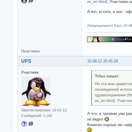
ex_en.html
). Участники н
А вот, кстати, и оно - 
Редактировался Tritus (15-08
Неактивен
UPS
15-08-12 20:45:28
Участник
Tritus пишет:
Но эта мне нравится
посвященной исполь
здравоохранения (http
ex_en.html). Участни
Зарегистрирован: 19-02-12
А что, в трезвом уме ра
Сообщений: 2,145
не видел
Конечно хорошо им -набу