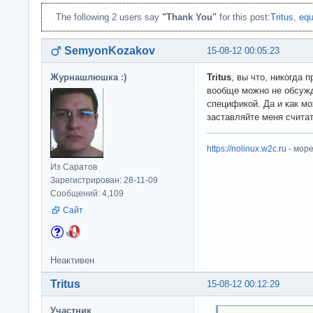
The following 2 users say
"Thank You"
for this post:
Tritus
,
equ
SemyonKozakov
15-08-12 00:05:23
Журнашлюшка :)
Tritus
, вы что, никогда
вообще можно не обсужд
спецификой. Да и как м
заставляйте меня считат
https://nolinux.w2c.ru
- мор
Из Саратов
Зарегистрирован: 28-11-09
Сообщений: 4,109
Сайт
Неактивен
Tritus
15-08-12 00:12:29
Участник