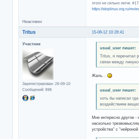
этого не сильно легче. #
https://stoplinux.org.ru/re
Неактивен
Tritus
15-08-12 10:28:41
Участник
usual_user пишет:
Tritus, я перечитал 
связи между линукс
Жаль...
Зарегистрирован: 26-09-10
Сообщений: 896
usual_user пишет:
хоть бы написал где
воздействием вещес
Мне интересно другое - 
насколько трезвомысля
устройства" с "нейроно