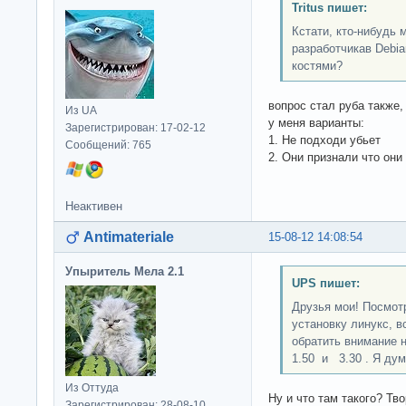
Tritus пишет:
Кстати, кто-нибудь 
разработчикав Debi
костями?
вопрос стал руба также, 
Из UA
у меня варианты:
Зарегистрирован: 17-02-12
1. Не подходи убьет
Сообщений: 765
2. Они признали что они
Неактивен
Antimateriale
15-08-12 14:08:54
Упыритель Мела 2.1
UPS пишет:
Друзья мои! Посмот
установку линукс, 
обратить внимание 
1.50 и 3.30 . Я дум
Из Оттуда
Ну и что там такого? Тв
Зарегистрирован: 28-08-10