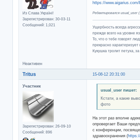
https://www.aigarius.com/
Из Слава Україні!
Редактировался usual_user (1
Зарегистрирован: 30-03-11
Сообщений: 1,021
Ущербность всегда агресс
прежде всего на уровне яз
То, что о тебе говорят люд
прекрасно характеризует 
Кукушка тролит петуха, за 
Неактивен
Tritus
15-08-12 20:31:00
Участник
usual_user пишет:
Кстати, а какие выв
фото
На этот раз вполне адек
опровергает Ваши предп
Зарегистрирован: 26-09-10
с конференции, посвяще
Сообщений: 896
здравоохранения (
https: