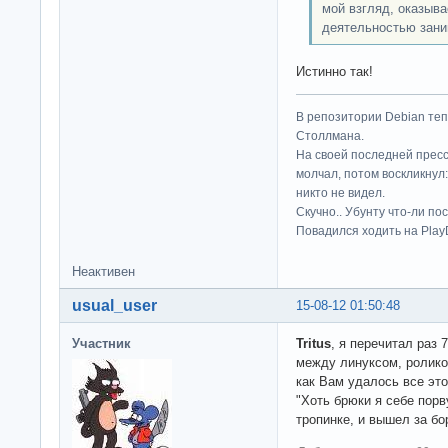
мой взгляд, оказыва
деятельностью зани
Истинно так!
В репозитории Debian те
Столлмана.
На своей последней прес
молчал, потом воскликнул:
никто не видел.
Скучно.. Убунту что-ли по
Повадился ходить на Play
Неактивен
usual_user
15-08-12 01:50:48
Участник
Tritus
, я перечитал раз 
между линуксом, ролико
как Вам удалось все эт
"Хоть брюки я себе порву
тропинке, и вышел за бо