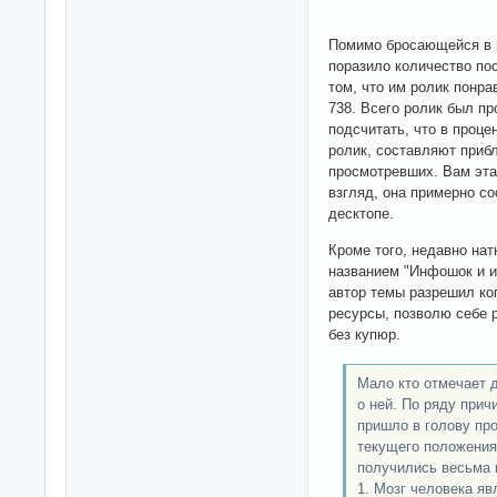
Помимо бросающейся в г
поразило количество пос
том, что им ролик понра
738. Всего ролик был пр
подсчитать, что в проце
ролик, составляют приб
просмотревших. Вам эта
взгляд, она примерно со
десктопе.
Кроме того, недавно на
названием "Инфошок и и
автор темы разрешил ко
ресурсы, позволю себе 
без купюр.
Мало кто отмечает 
о ней. По ряду при
пришло в голову пр
текущего положения 
получились весьма 
1. Мозг человека я