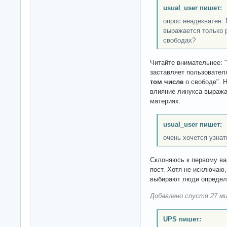
usual_user пишет:
опрос неадекватен. 
выражается только 
свободах?
Читайте внимательнее: 
заставляет пользовател
том числе
о свободе". 
влияние линукса выраж
материях.
usual_user пишет:
очень хочется узнат
Склоняюсь к первому вар
пост. Хотя не исключаю
выбирают люди определе
Добавлено спустя 27 ми
UPS пишет: