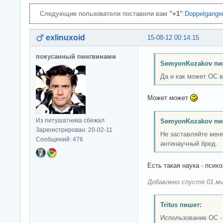
Следующие пользователи поставили вам
"+1"
:
Doppelgange
exlinuxoid
15-08-12 00:14:15
покусанный пингвинами
SemyonKozakov пи
Да и как может ОС 
Может может
Из питушатника сбежал
SemyonKozakov пи
Зарегистрирован: 20-02-11
Не заставляйте меня
Сообщений: 476
антинаучный бред.
Есть такая наука - психо
Добавлено спустя 01 ми
Tritus пишет:
Использование OC - 