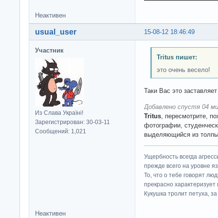
Неактивен
usual_user
15-08-12 18:46:49
Участник
Tritus пишет:
это очень весело!
Таки Вас это заставляет
Добавлено спустя 04 ми
Из Слава Україні!
Tritus
, пересмотрите, п
Зарегистрирован: 30-03-11
фотографии, студенчески
Сообщений: 1,021
выделяющийся из толп
Ущербность всегда агресс
прежде всего на уровне яз
То, что о тебе говорят люд
прекрасно характеризует 
Кукушка тролит петуха, за 
Неактивен