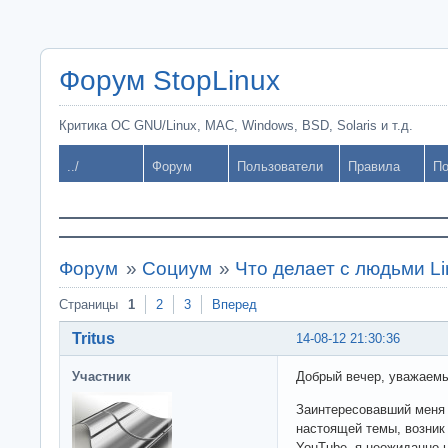
Форум StopLinux
Критика ОС GNU/Linux, MAC, Windows, BSD, Solaris и т.д.
../
Форум
Пользователи
Правила
По
Форум
»
Социум
»
Что делает с людьми L
Страницы
1
2
3
Вперед
Tritus
14-08-12 21:30:36
Участник
Добрый вечер, уважаемы
Заинтересовавший меня 
настоящей темы, возник
YouTube, я неожиданно 