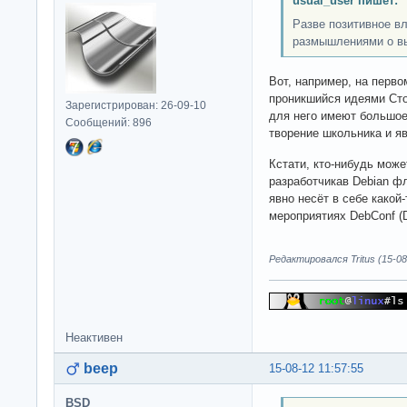
usual_user пишет:
Разве позитивное в
размышлениями о вы
Вот, например, на перво
проникшийся идеями Ст
Зарегистрирован: 26-09-10
для него имеют большое
Сообщений: 896
творение школьника и яв
Кстати, кто-нибудь може
разработчикав Debian ф
явно несёт в себе какой-
мероприятиях DebConf (D
Редактировался Tritus (15-08
Неактивен
beep
15-08-12 11:57:55
BSD