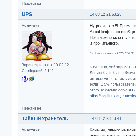
Неактивен
UPS
14-08-12 21:53:29
Участник
Ну ролик это 5! Прямо 
АсроПрафессор вообще 
Пока можно сказать ,что
и прочитанного.
Редактировался UPS (14-08-1
Зарегистрирован: 19-02-12
К счастью, мой заработок 
Сообщений: 2,145
Линукс было бы проблема
интересует, что там у дру
если ~1.5% пользователей
этого не сильно легче. #
https://stoplinux.org.ru/re
Неактивен
Тайный хранитель
14-08-12 23:13:41
Участник
Конечно, линукс не влия
причине, что уже в моз