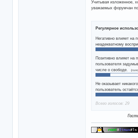
Учитывая изложенное, х
уважаемых форумчан по
Регулярное использо
Негативно влияет на 
неадекватному воспри
Позитивно влияет на 
пользователя задумыв
числе о свободе.
(гол
Не оказывает никакого
пользователь остаётс
Всего голосов: 29
Гост