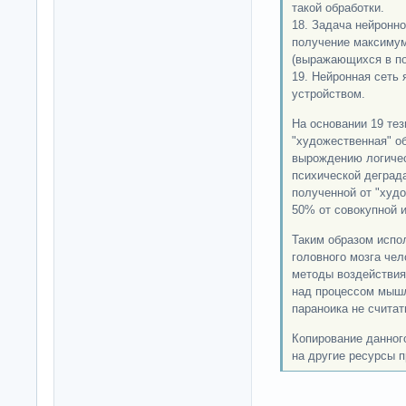
такой обработки.
18. Задача нейронно
получение максимум
(выражающихся в по
19. Нейронная сеть
устройством.
На основании 19 тез
"художественная" об
вырождению логичес
психической деград
полученной от "худ
50% от совокупной 
Таким образом испо
головного мозга че
методы воздействия
над процессом мышл
параноика не считать
Копирование данног
на другие ресурсы п