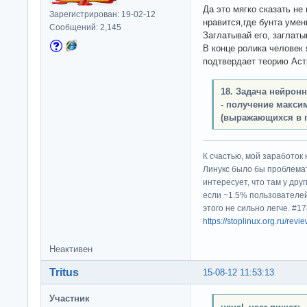
Да это мягко сказать н
Зарегистрирован: 19-02-12
нравится,где бунта умен
Сообщений: 2,145
Заглатывай его, заглатыв
В конце ролика человек 
подтвердает теорию Аст
18. Задача нейрон
- получение макси
(выражающихся в 
К счастью, мой заработок 
Линукс было бы проблема
интересует, что там у дру
если ~1.5% пользователей
этого не сильно легче. #
https://stoplinux.org.ru/re
Неактивен
Tritus
15-08-12 11:53:13
Участник