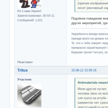
(причем изображение
носит рекламный хар
Из Слава Україні!
Зарегистрирован: 30-03-11
Подобное поведение мо
Сообщений: 1,021
других мероприятий, где
Ущербность всегда агресс
прежде всего на уровне яз
То, что о тебе говорят люд
прекрасно характеризует 
Кукушка тролит петуха, за 
Неактивен
Tritus
15-08-12 15:09:16
Участник
Antimateriale пишет
Меня другое пугает,
человек явно не мол
сия хуита на ютубе -
камментах нет срач
просто какой-то аст