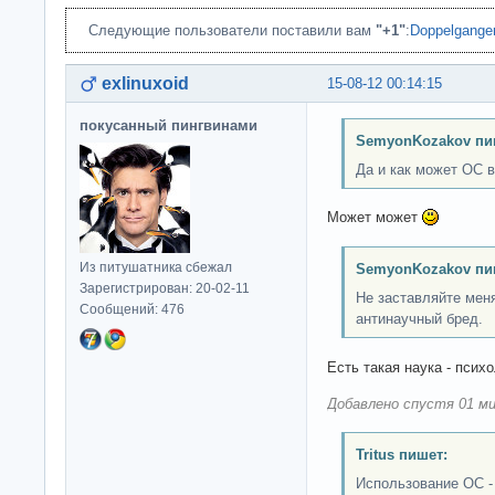
Следующие пользователи поставили вам
"+1"
:
Doppelgange
exlinuxoid
15-08-12 00:14:15
покусанный пингвинами
SemyonKozakov пи
Да и как может ОС 
Может может
Из питушатника сбежал
SemyonKozakov пи
Зарегистрирован: 20-02-11
Не заставляйте меня
Сообщений: 476
антинаучный бред.
Есть такая наука - психо
Добавлено спустя 01 ми
Tritus пишет:
Использование OC - 