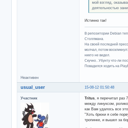
мой взгляд, оказыва
деятельностью зани
Истинно так!
В репозитории Debian те
Столлмана.
На своей последней прес
молчал, потом воскликнул:
никто не видел.
Скучно.. Убунту что-ли по
Повадился ходить на Play
Неактивен
usual_user
15-08-12 01:50:48
Участник
Tritus
, я перечитал раз 
между линуксом, ролико
как Вам удалось все эт
"Хоть брюки я себе порву
тропинке, и вышел за бо