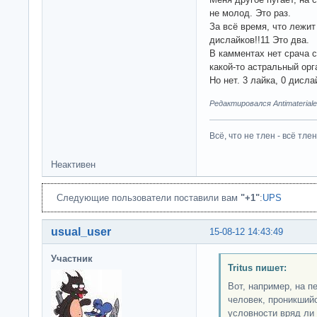
не молод. Это раз.
За всё время, что лежит 
дислайков!!11 Это два.
В камментах нет срача 
какой-то астральный орг
Но нет. 3 лайка, 0 дисл
Редактировался Antimateriale
Всё, что не тлен - всё тлен
Неактивен
Следующие пользователи поставили вам
"+1"
:
UPS
usual_user
15-08-12 14:43:49
Участник
Tritus пишет:
Вот, например, на п
человек, проникший
условности вряд ли