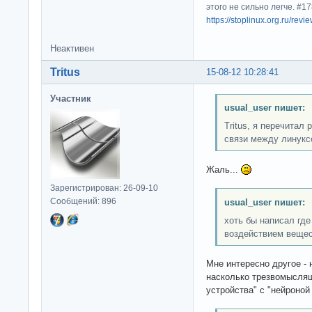
этого не сильно легче. #
https://stoplinux.org.ru/re
Неактивен
Tritus
15-08-12 10:28:41
Участник
usual_user пишет:
Tritus, я перечитал 
связи между линукс
Жаль...
Зарегистрирован: 26-09-10
Сообщений: 896
usual_user пишет:
хоть бы написал где
воздействием вещес
Мне интересно другое - 
насколько трезвомысля
устройства" с "нейроно