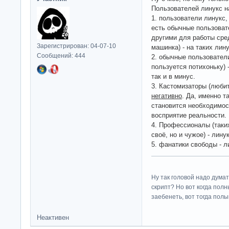
Пользователей линукс н
1. пользователи линукс,
есть обычные пользоват
другими для работы сред
Зарегистрирован: 04-07-10
машинка) - на таких лину
Сообщений: 444
2. обычные пользователи
пользуется потихоньку) 
так и в минус.
3. Кастомизаторы (любит
негативно
. Да, именно т
становится необходимос
восприятие реальности.
4. Профессионалы (таки
своё, но и чужое) - лину
5. фанатики свободы - л
Ну так головой надо думат
скрипт? Но вот когда пол
заебенеть, вот тогда полы
Неактивен