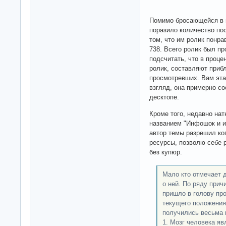
Помимо бросающейся в г
поразило количество пос
том, что им ролик понра
738. Всего ролик был пр
подсчитать, что в проце
ролик, составляют приб
просмотревших. Вам эта
взгляд, она примерно со
десктопе.
Кроме того, недавно на
названием "Инфошок и и
автор темы разрешил ко
ресурсы, позволю себе 
без купюр.
Мало кто отмечает 
о ней. По ряду при
пришло в голову пр
текущего положения 
получились весьма 
1. Мозг человека я