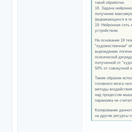
такой обработки.
18. Задача нейронно
получение максимум
(выражающихся в по
19. Нейронная сеть
устройством.
На основании 19 тез
"художественная" об
вырождению логичес
психической деград
полученной от "худ
50% от совокупной 
Таким образом испо
головного мозга че
методы воздействия
над процессом мышл
параноика не считать
Копирование данног
на другие ресурсы п