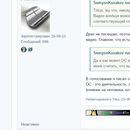
SemyonKozakov пи
Tritus, вы что, ник
Видео вообще можно
соответствующей с
Двач не посещаю, поэтом
Зарегистрирован: 26-09-10
видео. Главное, что ест
Сообщений: 896
SemyonKozakov пи
Да и как может ОС в
меня считать, что в
В голосовании я писал 
OC - это деятельность, 
влияние на человека, к
Редактировался Tritus (15-08
Неактивен