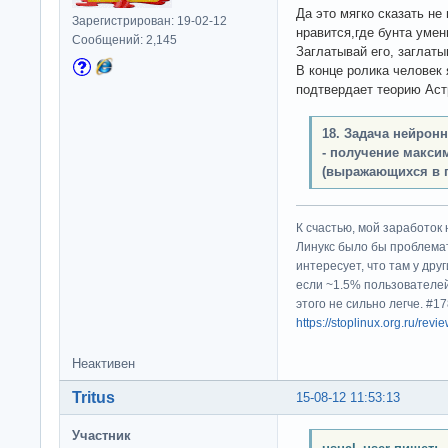
Да это мягко сказать н
Зарегистрирован: 19-02-12
нравится,где бунта умен
Сообщений: 2,145
Заглатывай его, заглатыв
В конце ролика человек 
подтвердает теорию Аст
18. Задача нейрон
- получение макси
(выражающихся в 
К счастью, мой заработок 
Линукс было бы проблема
интересует, что там у дру
если ~1.5% пользователей
этого не сильно легче. #
https://stoplinux.org.ru/re
Неактивен
Tritus
15-08-12 11:53:13
Участник