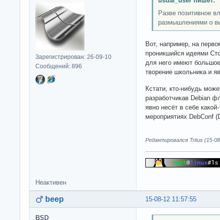
usual_user пишет:
Разве позитивное в
размышлениями о вы
Вот, например, на перво
проникшийся идеями Ст
Зарегистрирован: 26-09-10
для него имеют большое
Сообщений: 896
творение школьника и яв
Кстати, кто-нибудь може
разработчикав Debian ф
явно несёт в себе какой-
мероприятиях DebConf (D
Редактировался Tritus (15-08
Неактивен
beep
15-08-12 11:57:55
BSD