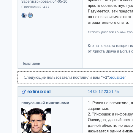
Зарегистрирован: 04-05-10
просто соответствует у
Сообщений: 477
Разумеется, эти предст
на нет в зависимости о
отрицательного опыта.
Редактировался Тайный хран
Кто на человека говорит и
от Христа Врача и Бога в о
Неактивен
Следующие пользователи поставили вам
"+1"
:
equalizer
exlinuxoid
14-08-12 23:31:45
покусанный пингвинами
1. Ролик не впечатлил, 
зацепиться.
2. "Инфошок и инфовиру
Очевидно, данный пост 
данной области, но выво
называется одним ёмки