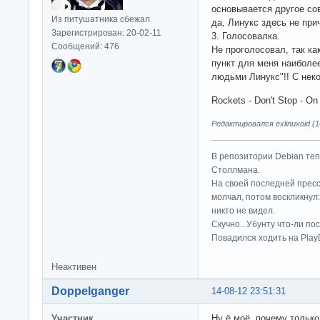
основывается другое сов
Из питушатника сбежал
да, Линукс здесь не при
Зарегистрирован: 20-02-11
3. Голосовалка.
Сообщений: 476
Не проголосовал, так как
пункт для меня наиболее
людьми Линукс"!! С не
Rockets - Don't Stop - O
Редактировался exlinuxoid (1
В репозитории Debian те
Столлмана.
На своей последней прес
молчал, потом воскликнул:
никто не видел.
Скучно.. Убунту что-ли по
Повадился ходить на Play
Неактивен
Doppelganger
14-08-12 23:51:31
Участник
Ну ё моё, почему только