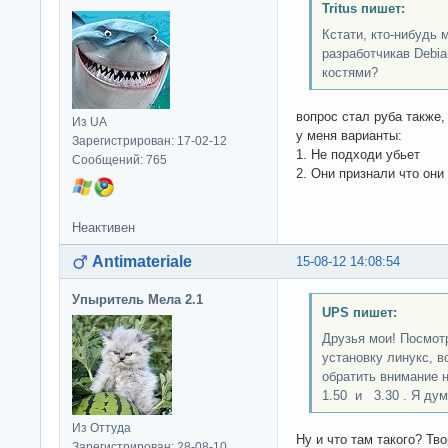
Tritus пишет:
Кстати, кто-нибудь 
разработчикав Debi
костями?
вопрос стал руба также, 
Из UA
у меня варианты:
Зарегистрирован: 17-02-12
1. Не подходи убьет
Сообщений: 765
2. Они признали что они
Неактивен
Antimateriale
15-08-12 14:08:54
Упыритель Мела 2.1
UPS пишет:
Друзья мои! Посмот
установку линукс, 
обратить внимание 
1.50 и 3.30 . Я дум
Из Оттуда
Ну и что там такого? Тв
Зарегистрирован: 28-08-10