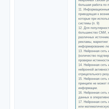
нейронных связей (и
большая работа по п
11. Информационны
приводящая к возни
которые при исполь
системы (п. 9)
12. Для популярнос
большинство СМИ, х
различных источник
рекламы, маркетинг
информированию лю
13. Нейронная сеть 
(количество подтве
проверки истинности
14. Нейронная сеть 
нейронной активнос
отрицательного резу
15. Нейронная сеть 
принципе не может 
информации.
16. Нейронная сеть
данных в оперативн
17. Нейронная сеть
или математическую