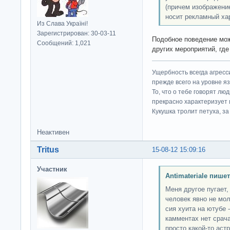
(причем изображение
носит рекламный хар
Из Слава Україні!
Зарегистрирован: 30-03-11
Подобное поведение мо
Сообщений: 1,021
других мероприятий, где
Ущербность всегда агресс
прежде всего на уровне яз
То, что о тебе говорят люд
прекрасно характеризует 
Кукушка тролит петуха, за 
Неактивен
Tritus
15-08-12 15:09:16
Участник
Antimateriale пишет
Меня другое пугает,
человек явно не мол
сия хуита на ютубе -
камментах нет срач
просто какой-то аст