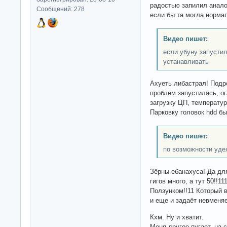
радостью запилил анало
Сообщений: 278
если бы та могла норма
Видео пишет:
если убуну запусти
устанавливать
Ахуеть либастрал! Подр
проблем запустилась, ог
загрузку ЦП, температур
Парковку головок hdd бы
Видео пишет:
по возможности уде
Зёрны ебанахуса! Да дл
гигов много, а тут 50!!1
Ползунком!!11 Который в
и еще и задаёт невменя
Кхм. Ну и хватит.
Меня другое пугает, на 