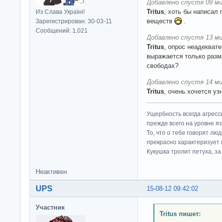
Добавлено спустя 09 ми
Tritus
, хоть бы написал 
Из Слава Україні!
веществ
.
Зарегистрирован: 30-03-11
Сообщений: 1,021
Добавлено спустя 13 ми
Tritus
, опрос неадекват
выражается только разм
свободах?
Добавлено спустя 14 ми
Tritus
, очень хочется уз
Ущербность всегда агресс
прежде всего на уровне яз
То, что о тебе говорят люд
прекрасно характеризует 
Кукушка тролит петуха, за 
Неактивен
UPS
15-08-12 09:42:02
Участник
Tritus пишет: