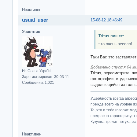
Неактивен
usual_user
15-08-12 18:46:49
Участник
Tritus пишет:
это очень весело!
Таки Вас это заставляет
Добавлено спустя 04 ми
Из Слава Україні!
Tritus
, пересмотрите, п
Зарегистрирован: 30-03-11
фотографии, студенчески
Сообщений: 1,021
выделяющийся из толп
Ущербность всегда агресс
прежде всего на уровне яз
То, что о тебе говорят люд
прекрасно характеризует 
Кукушка тролит петуха, за 
Неактивен