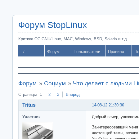
Форум StopLinux
Критика ОС GNU/Linux, MAC, Windows, BSD, Solaris и т.д.
../
Форум
Пользователи
Правила
По
Форум
»
Социум
»
Что делает с людьми L
Страницы
1
2
3
Вперед
Tritus
14-08-12 21:30:36
Участник
Добрый вечер, уважаемы
Заинтересовавший меня 
настоящей темы, возник
YouTube, я неожиданно 