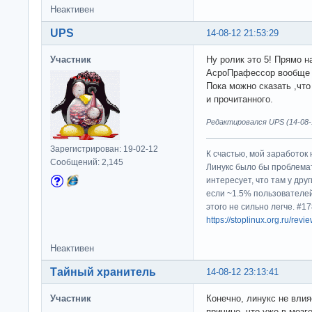
Неактивен
UPS
14-08-12 21:53:29
Участник
Ну ролик это 5! Прямо 
АсроПрафессор вообще 
Пока можно сказать ,что
и прочитанного.
Редактировался UPS (14-08-1
Зарегистрирован: 19-02-12
К счастью, мой заработок 
Сообщений: 2,145
Линукс было бы проблема
интересует, что там у дру
если ~1.5% пользователей
этого не сильно легче. #
https://stoplinux.org.ru/re
Неактивен
Тайный хранитель
14-08-12 23:13:41
Участник
Конечно, линукс не влия
причине, что уже в моз