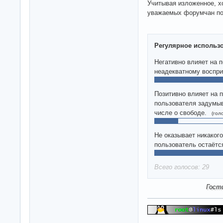
Учитывая изложенное, х
уважаемых форумчан по
Регулярное использо
Негативно влияет на 
неадекватному воспри
Позитивно влияет на 
пользователя задумыв
числе о свободе.
(гол
Не оказывает никакого
пользователь остаётс
Всего голосов: 29
Гост