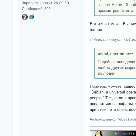
Зарегистрирован: 26-09-10
говном.Но нет. 3 лай
Сообщений: 896
просмотров. Блять.
Вот и я о том же. Вы оч
взгляд.
Добавлено спустя 04 ми
usual_user пишет:
Подобное поведение
любых других меропр
во людей.
Примеры можете привест
"Debian: a universal oper
people." Т.е., если я пр
поваляться на асфальте
при этом - это очень ве
Редактировался Tritus (15-08