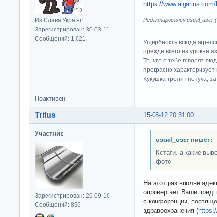
https://www.aigarius.com/
Из Слава Україні!
Редактировался usual_user (1
Зарегистрирован: 30-03-11
Сообщений: 1,021
Ущербность всегда агресс
прежде всего на уровне яз
То, что о тебе говорят люд
прекрасно характеризует 
Кукушка тролит петуха, за 
Неактивен
Tritus
15-08-12 20:31:00
Участник
usual_user пишет:
Кстати, а какие выв
фото
На этот раз вполне адек
опровергает Ваши предп
Зарегистрирован: 26-09-10
с конференции, посвяще
Сообщений: 896
здравоохранения (
https: