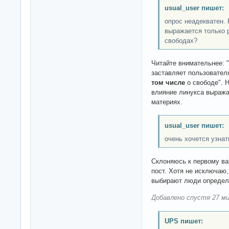
usual_user пишет:
опрос неадекватен. 
выражается только 
свободах?
Читайте внимательнее: 
заставляет пользовател
том числе
о свободе". 
влияние линукса выраж
материях.
usual_user пишет:
очень хочется узнат
Склоняюсь к первому вар
пост. Хотя не исключаю
выбирают люди определе
Добавлено спустя 27 ми
UPS пишет: