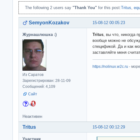
The following 2 users say
"Thank You"
for this post:
Tritus
,
equ
SemyonKozakov
15-08-12 00:05:23
Журнашлюшка :)
Tritus
, вы что, никогда
вообще можно не обсужд
спецификой. Да и как м
заставляйте меня считат
https://nolinux.w2c.ru
- мор
Из Саратов
Зарегистрирован: 28-11-09
Сообщений: 4,109
Сайт
Неактивен
Tritus
15-08-12 00:12:29
Участник