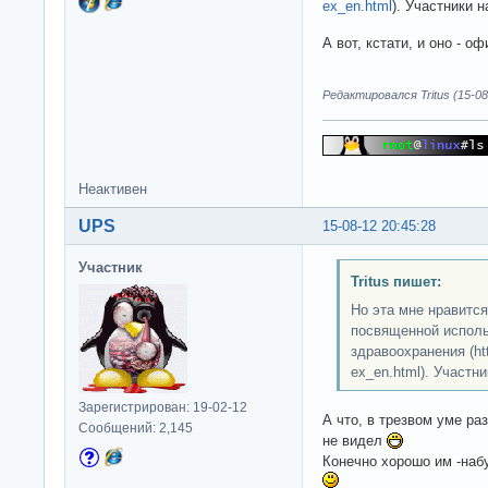
ex_en.html
). Участники н
А вот, кстати, и оно - 
Редактировался Tritus (15-08
Неактивен
UPS
15-08-12 20:45:28
Участник
Tritus пишет:
Но эта мне нравится
посвященной исполь
здравоохранения (http
ex_en.html). Участни
Зарегистрирован: 19-02-12
А что, в трезвом уме ра
Сообщений: 2,145
не видел
Конечно хорошо им -набу