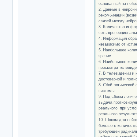
основанный на нейро
2. Данные в нейрон
рекомбинации (возни
связей между нейро
3. Количество инфо
сеть пропорциональн
4. Информация обра
независимо от исти
5. Наибольшее коли
зрение.
6. Наибольшее коли
просмотра телевиден
7. В телевидении и
достоверной и полн
8. Сбой логической
системы.
9. Под сбоем логич
выдача прогнозируем
реального, при усл
реального результат
10. Шоком для нейр
большого количест
требующей радикаль