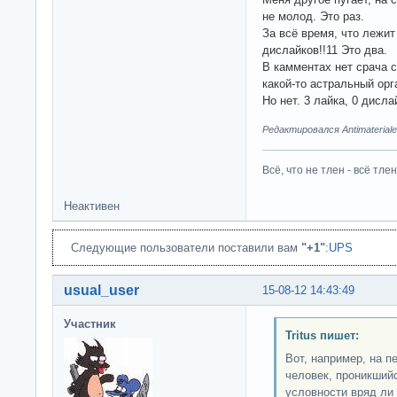
не молод. Это раз.
За всё время, что лежит 
дислайков!!11 Это два.
В камментах нет срача 
какой-то астральный орг
Но нет. 3 лайка, 0 дисл
Редактировался Antimateriale
Всё, что не тлен - всё тлен
Неактивен
Следующие пользователи поставили вам
"+1"
:
UPS
usual_user
15-08-12 14:43:49
Участник
Tritus пишет:
Вот, например, на п
человек, проникший
условности вряд ли