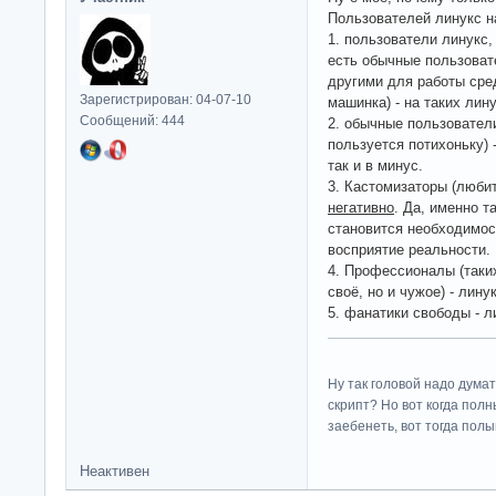
Пользователей линукс н
1. пользователи линукс,
есть обычные пользоват
другими для работы сред
Зарегистрирован: 04-07-10
машинка) - на таких лину
Сообщений: 444
2. обычные пользователи
пользуется потихоньку) 
так и в минус.
3. Кастомизаторы (любит
негативно
. Да, именно т
становится необходимос
восприятие реальности.
4. Профессионалы (таки
своё, но и чужое) - лину
5. фанатики свободы - л
Ну так головой надо думат
скрипт? Но вот когда пол
заебенеть, вот тогда полы
Неактивен