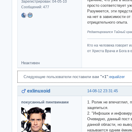
Зарегистрирован: 04-05-10
просто соответствует у
Сообщений: 477
Разумеется, эти предст
на нет в зависимости о
отрицательного опыта.
Редактировался Тайный хран
Кто на человека говорит и
от Христа Врача и Бога в о
Неактивен
Следующие пользователи поставили вам
"+1"
:
equalizer
exlinuxoid
14-08-12 23:31:45
покусанный пингвинами
1. Ролик не впечатлил, 
зацепиться.
2. "Инфошок и инфовиру
Очевидно, данный пост 
данной области, но выво
называется одним ёмки