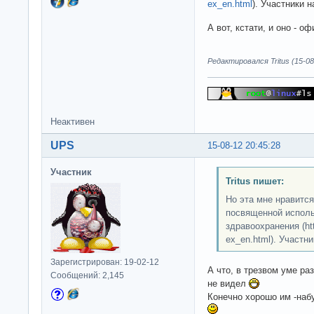
ex_en.html
). Участники н
А вот, кстати, и оно - 
Редактировался Tritus (15-08
Неактивен
UPS
15-08-12 20:45:28
Участник
Tritus пишет:
Но эта мне нравится
посвященной исполь
здравоохранения (http
ex_en.html). Участни
Зарегистрирован: 19-02-12
А что, в трезвом уме ра
Сообщений: 2,145
не видел
Конечно хорошо им -набу