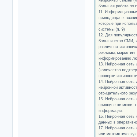
нейронных связей (и
большая работа по п
11. Информационны
приводящая к возни
которые при исполь
системы (п. 9)
12. Для популярнос
большинство СМИ, х
различных источник
рекламы, маркетинг
информированию лю
13. Нейронная сеть 
(количество подтве
проверки истинности
14. Нейронная сеть 
нейронной активнос
отрицательного резу
15. Нейронная сеть 
принципе не может 
информации.
16. Нейронная сеть
данных в оперативн
17. Нейронная сеть
или математическую