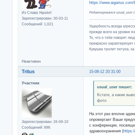
https://www.aigarius.com/
Из Слава Україні!
Редактировался usual_user (1
Зарегистрирован: 30-03-11
Сообщений: 1,021
Ущербность всегда агресс
прежде всего на уровне яз
То, что о тебе говорят люд
прекрасно характеризует 
Кукушка тролит петуха, за 
Неактивен
Tritus
15-08-12 20:31:00
Участник
usual_user пишет:
Кстати, а какие выв
фото
На этот раз вполне адек
опровергает Ваши предп
Зарегистрирован: 26-09-10
с конференции, посвяще
Сообщений: 896
здравоохранения (
https: