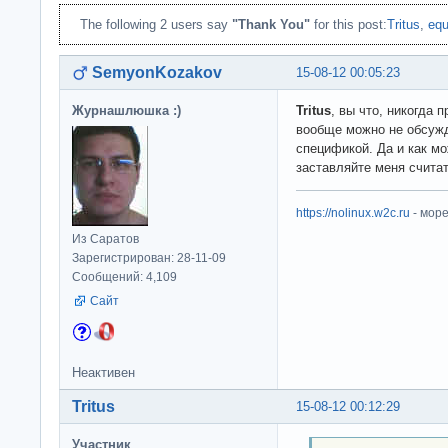
The following 2 users say
"Thank You"
for this post:
Tritus
,
equ
SemyonKozakov
15-08-12 00:05:23
Журнашлюшка :)
Tritus
, вы что, никогда
вообще можно не обсужд
спецификой. Да и как м
заставляйте меня считат
https://nolinux.w2c.ru
- мор
Из Саратов
Зарегистрирован: 28-11-09
Сообщений: 4,109
Сайт
Неактивен
Tritus
15-08-12 00:12:29
Участник