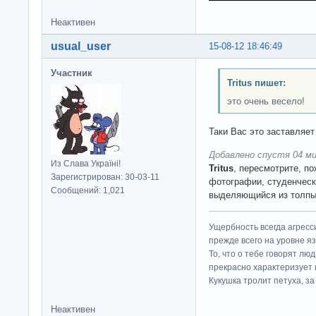
Неактивен
usual_user
15-08-12 18:46:49
Участник
Tritus пишет:
это очень весело!
Таки Вас это заставляет
Добавлено спустя 04 ми
Из Слава Україні!
Tritus
, пересмотрите, п
Зарегистрирован: 30-03-11
фотографии, студенчески
Сообщений: 1,021
выделяющийся из толп
Ущербность всегда агресс
прежде всего на уровне яз
То, что о тебе говорят люд
прекрасно характеризует 
Кукушка тролит петуха, за 
Неактивен