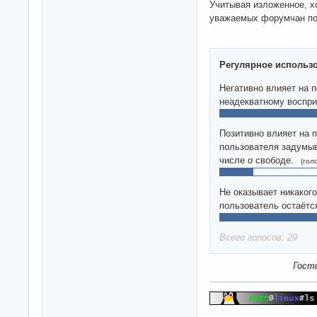
Учитывая изложенное, х
уважаемых форумчан по
Регулярное использо
Негативно влияет на 
неадекватному воспри
Позитивно влияет на 
пользователя задумыв
числе о свободе.
(гол
Не оказывает никакого
пользователь остаётс
Всего голосов: 29
Гост