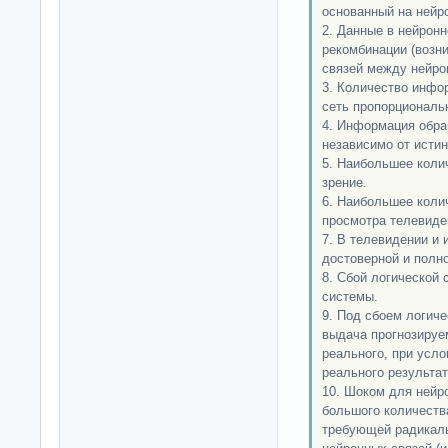
основанный на нейро
2. Данные в нейрон
рекомбинации (возни
связей между нейро
3. Количество инфо
сеть пропорциональн
4. Информация обра
независимо от исти
5. Наибольшее коли
зрение.
6. Наибольшее коли
просмотра телевиден
7. В телевидении и
достоверной и полн
8. Сбой логической
системы.
9. Под сбоем логич
выдача прогнозируем
реального, при усл
реального результат
10. Шоком для нейр
большого количест
требующей радикаль