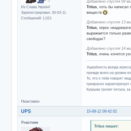
Добавлено спустя 09 ми
Tritus
, хоть бы написал 
Из Слава Україні!
веществ
.
Зарегистрирован: 30-03-11
Сообщений: 1,021
Добавлено спустя 13 ми
Tritus
, опрос неадекват
выражается только разм
свободах?
Добавлено спустя 14 ми
Tritus
, очень хочется уз
Ущербность всегда агресс
прежде всего на уровне яз
То, что о тебе говорят люд
прекрасно характеризует 
Кукушка тролит петуха, за 
Неактивен
UPS
15-08-12 09:42:02
Участник
Tritus пишет: