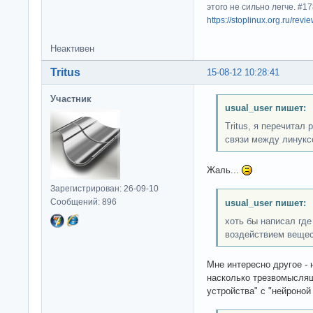
этого не сильно легче. #
https://stoplinux.org.ru/re
Неактивен
Tritus
15-08-12 10:28:41
Участник
usual_user пишет:
Tritus, я перечитал 
связи между линукс
Жаль...
Зарегистрирован: 26-09-10
Сообщений: 896
usual_user пишет:
хоть бы написал где
воздействием вещес
Мне интересно другое - 
насколько трезвомысля
устройства" с "нейроно