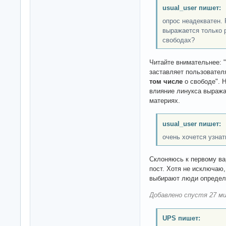
usual_user пишет:
опрос неадекватен. 
выражается только 
свободах?
Читайте внимательнее: 
заставляет пользовател
том числе
о свободе". 
влияние линукса выраж
материях.
usual_user пишет:
очень хочется узнат
Склоняюсь к первому вар
пост. Хотя не исключаю
выбирают люди определе
Добавлено спустя 27 ми
UPS пишет: