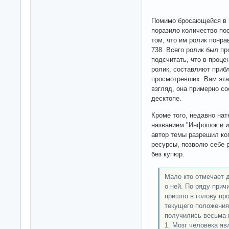
Помимо бросающейся в г
поразило количество пос
том, что им ролик понра
738. Всего ролик был пр
подсчитать, что в проце
ролик, составляют приб
просмотревших. Вам эта
взгляд, она примерно со
десктопе.
Кроме того, недавно на
названием "Инфошок и и
автор темы разрешил ко
ресурсы, позволю себе 
без купюр.
Мало кто отмечает 
о ней. По ряду при
пришло в голову пр
текущего положения 
получились весьма 
1. Мозг человека я