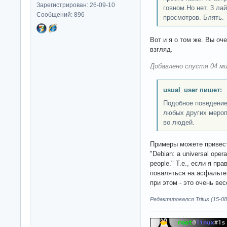
Зарегистрирован: 26-09-10
говном.Но нет. 3 лай
Сообщений: 896
просмотров. Блять.
Вот и я о том же. Вы оч
взгляд.
Добавлено спустя 04 ми
usual_user пишет:
Подобное поведение
любых других меропр
во людей.
Примеры можете привест
"Debian: a universal oper
people." Т.е., если я пр
поваляться на асфальте
при этом - это очень ве
Редактировался Tritus (15-08