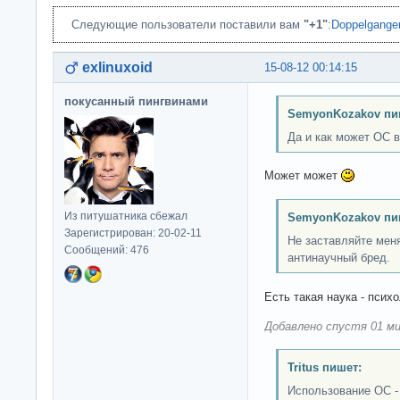
Следующие пользователи поставили вам
"+1"
:
Doppelgange
exlinuxoid
15-08-12 00:14:15
покусанный пингвинами
SemyonKozakov пи
Да и как может ОС 
Может может
Из питушатника сбежал
SemyonKozakov пи
Зарегистрирован: 20-02-11
Не заставляйте меня
Сообщений: 476
антинаучный бред.
Есть такая наука - психо
Добавлено спустя 01 ми
Tritus пишет:
Использование OC - 