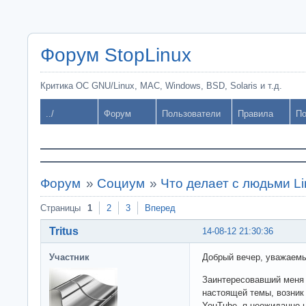
Форум StopLinux
Критика ОС GNU/Linux, MAC, Windows, BSD, Solaris и т.д.
../
Форум
Пользователи
Правила
По
Форум
»
Социум
»
Что делает с людьми L
Страницы
1
2
3
Вперед
Tritus
14-08-12 21:30:36
Участник
Добрый вечер, уважаемы
Заинтересовавший меня 
настоящей темы, возник
YouTube, я неожиданно 