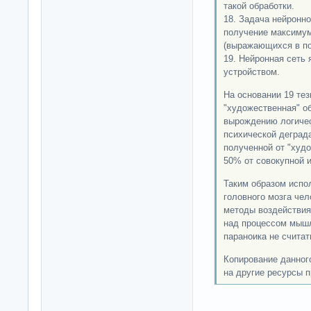
такой обработки.
18. Задача нейронно
получение максимум
(выражающихся в по
19. Нейронная сеть
устройством.
На основании 19 тез
"художественная" об
вырождению логичес
психической деград
полученной от "худ
50% от совокупной 
Таким образом испо
головного мозга че
методы воздействия
над процессом мышл
параноика не считать
Копирование данног
на другие ресурсы п