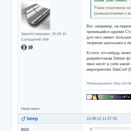
usual_user пишет:
Разве позитивное в
размышлениями о вы
Вот, например, на перво
проникшийся идеями Ст
Зарегистрирован: 26-09-10
для него имеют большое
Сообщений: 896
творение школьника и яв
Кстати, кто-нибудь може
разработчикав Debian ф
явно несёт в себе какой-
мероприятиях DebConf (D
Редактировался Tritus (15-08
Неактивен
beep
15-08-12 11:57:55
BSD