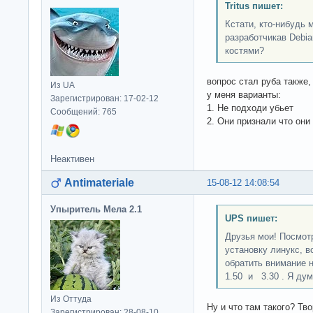
Tritus пишет:
Кстати, кто-нибудь 
разработчикав Debi
костями?
вопрос стал руба также, 
Из UA
у меня варианты:
Зарегистрирован: 17-02-12
1. Не подходи убьет
Сообщений: 765
2. Они признали что они
Неактивен
Antimateriale
15-08-12 14:08:54
Упыритель Мела 2.1
UPS пишет:
Друзья мои! Посмот
установку линукс, 
обратить внимание 
1.50 и 3.30 . Я дум
Из Оттуда
Ну и что там такого? Тв
Зарегистрирован: 28-08-10