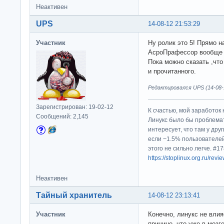
Неактивен
UPS
14-08-12 21:53:29
Участник
Ну ролик это 5! Прямо 
АсроПрафессор вообще 
Пока можно сказать ,что
и прочитанного.
Редактировался UPS (14-08-1
Зарегистрирован: 19-02-12
К счастью, мой заработок 
Сообщений: 2,145
Линукс было бы проблема
интересует, что там у дру
если ~1.5% пользователей
этого не сильно легче. #
https://stoplinux.org.ru/re
Неактивен
Тайный хранитель
14-08-12 23:13:41
Участник
Конечно, линукс не влия
причине, что уже в моз