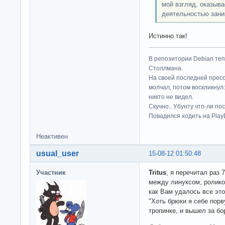
мой взгляд, оказыва
деятельностью зани
Истинно так!
В репозитории Debian те
Столлмана.
На своей последней прес
молчал, потом воскликнул:
никто не видел.
Скучно.. Убунту что-ли по
Повадился ходить на Play
Неактивен
usual_user
15-08-12 01:50:48
Участник
Tritus
, я перечитал раз 
между линуксом, ролико
как Вам удалось все эт
"Хоть брюки я себе порву
тропинке, и вышел за бо