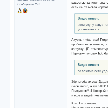
радостью запилил анало
Сообщений: 278
если бы та могла норма
Видео пишет:
если убуну запусти
устанавливать
Ахуеть либастрал! Подр
проблем запустилась, ог
загрузку ЦП, температур
Парковку головок hdd бы
Видео пишет:
по возможности уде
Зёрны ебанахуса! Да дл
гигов много, а тут 50!!1
Ползунком!!11 Который в
и еще и задаёт невменя
Кхм. Ну и хватит.
Меня другое пугает, на 