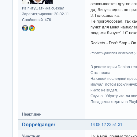
основывается другое сов
Из питушатника сбежал
да, Линукс здесь не при
Зарегистрирован: 20-02-11
3. Голосовалка.
Сообщений: 476
Не проголосовал, так как
пункт для меня наиболее
людьми Линукс"!! С не
Rockets - Don't Stop - O
Редактировался exlinuxoid (1
В репозитории Debian те
Столлмана.
На своей последней прес
молчал, потом воскликнул:
никто не видел.
Скучно.. Убунту что-ли по
Повадился ходить на Play
Неактивен
Doppelganger
14-08-12 23:51:31
Участник
Ну ё моё, почему только