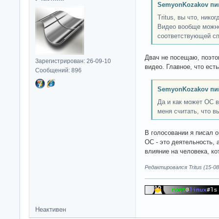
SemyonKozakov пи
Tritus, вы что, ник
Видео вообще можно
соответствующей с
Двач не посещаю, поэтом
Зарегистрирован: 26-09-10
видео. Главное, что ест
Сообщений: 896
SemyonKozakov пи
Да и как может ОС в
меня считать, что в
В голосовании я писал 
OC - это деятельность, 
влияние на человека, к
Редактировался Tritus (15-08
Неактивен