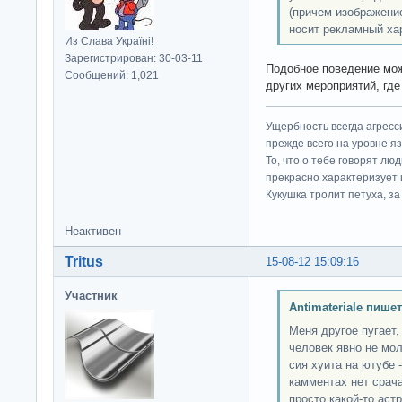
(причем изображение
носит рекламный хар
Из Слава Україні!
Зарегистрирован: 30-03-11
Подобное поведение мо
Сообщений: 1,021
других мероприятий, где
Ущербность всегда агресс
прежде всего на уровне яз
То, что о тебе говорят люд
прекрасно характеризует 
Кукушка тролит петуха, за 
Неактивен
Tritus
15-08-12 15:09:16
Участник
Antimateriale пишет
Меня другое пугает,
человек явно не мол
сия хуита на ютубе -
камментах нет срач
просто какой-то аст