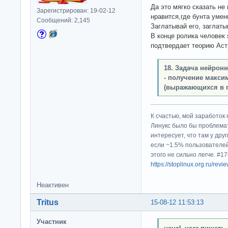
Да это мягко сказать н
Зарегистрирован: 19-02-12
нравится,где бунта умен
Сообщений: 2,145
Заглатывай его, заглатыв
В конце ролика человек 
подтвердает теорию Аст
18. Задача нейрон
- получение макси
(выражающихся в 
К счастью, мой заработок 
Линукс было бы проблема
интересует, что там у дру
если ~1.5% пользователей
этого не сильно легче. #
https://stoplinux.org.ru/re
Неактивен
Tritus
15-08-12 11:53:13
Участник