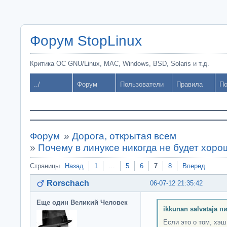
Форум StopLinux
Критика ОС GNU/Linux, MAC, Windows, BSD, Solaris и т.д.
../
Форум
Пользователи
Правила
По
Форум
»
Дорога, открытая всем
»
Почему в линуксе никогда не будет хор
Страницы
Назад
1
…
5
6
7
8
Вперед
Rorschach
06-07-12 21:35:42
Еще один Великий Человек
ikkunan salvataja п
Если это о том, хэш