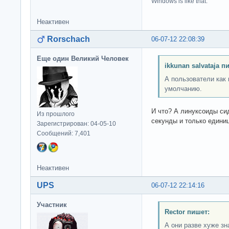
Windows is like that.
Неактивен
Rorschach
06-07-12 22:08:39
Еще один Великий Человек
ikkunan salvataja п
А пользователи как 
умолчанию.
И что? А линуксоиды сид
Из прошлого
секунды и только единиц
Зарегистрирован: 04-05-10
Сообщений: 7,401
Неактивен
UPS
06-07-12 22:14:16
Участник
Rector пишет:
А они разве хуже з