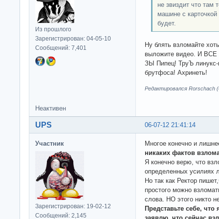
не звиздит что там 
машине с карточкой
будет.
Из прошлого
Зарегистрирован: 04-05-10
Ну блять взломайте хоть
Сообщений: 7,401
выложите видео. И ВСЕ 
ЗЫ Пипец! ТруЪ линукс-
брутфоса! Ахринеть!
Редактировался Rorschach (0
Неактивен
UPS
06-07-12 21:41:14
Участник
Многое конечно и лишне
никаких фактов взлома
Я конечно верю, что взл
определенных усилиях 
Но так как Ректор пишет
простого можно взломать
слова. НО этого никто н
Зарегистрирован: 19-02-12
Представьте себе, что 
Сообщений: 2,145
заявлю, что сейчас взл