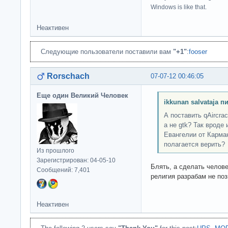
Windows is like that.
Неактивен
Следующие пользователи поставили вам
"+1"
:
fooser
Rorschach
07-07-12 00:46:05
Еще один Великий Человек
ikkunan salvataja п
А поставить qAircrac
а не gtk? Так вроде
Евангелии от Карма
полагается верить?
Из прошлого
Зарегистрирован: 04-05-10
Блять, а сделать челов
Сообщений: 7,401
религия разрабам не по
Неактивен