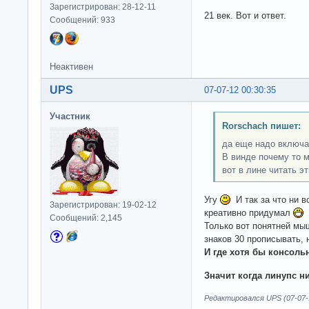
Зарегистрирован: 28-12-11
21 век. Вот и ответ.
Сообщений: 933
Неактивен
UPS
07-07-12 00:30:35
Участник
Rorschach пишет:
да еще надо включа
В винде почему то м
вот в лине читать э
Угу
И так за что ни в
Зарегистрирован: 19-02-12
креативно придумал
А
Сообщений: 2,145
Только вот понятней мы
знаков 30 прописывать, 
И где хотя бы консоль
Значит когда линупс н
Редактировался UPS (07-07-1