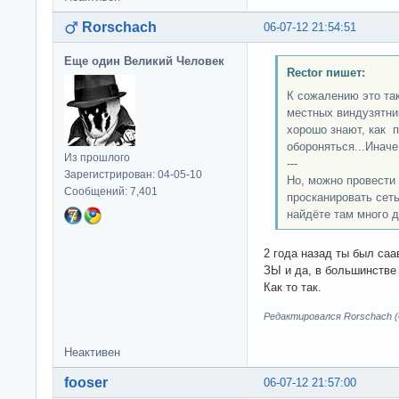
Rorschach
06-07-12 21:54:51
Еще один Великий Человек
Rector пишет:
К сожалению это так
местных виндузятни
хорошо знают, как п
обороняться...Иначе
Из прошлого
---
Зарегистрирован: 04-05-10
Но, можно провести 
Сообщений: 7,401
просканировать сеть
найдёте там много д
2 года назад ты был саа
ЗЫ и да, в большинстве 
Как то так.
Редактировался Rorschach (0
Неактивен
fooser
06-07-12 21:57:00