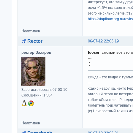
интересует, что там у дру
если ~1.5% пользователей
этого не сильно легче. #
https://stoplinux.org.ru/re
Неактивен
Rector
06-07-12 22:03:19
ректор Захаров
fooser
, сломай вот этог
---
-)
Винда - это ведро с тухлым
---
-хакир недоучка, некто Ре
Зарегистрирован: 07-03-10
автор «Я этого не потерп
Сообщений: 1,584
тебя» «Ломаю по IP недор
Любитель подсматривать в
(c) Неизвестный техник и
Неактивен