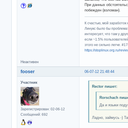
При данных обстоятельс
побежден (взломан).
К счастью, мой заработок 
Линукс было бы проблема
интересует, что там у дру
если ~1.5% пользователей
этого не сильно легче. #
https://stoplinux.org.ru/re
Неактивен
fooser
06-07-12 21:48:44
Участник
Rector пишет:
Rorschach пише
Да и языки поду
Зарегистрирован: 02-06-12
Сообщений: 692
Ладно, займусь -) Та