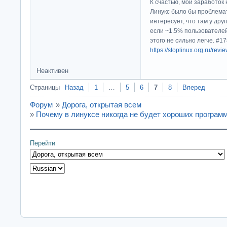
К счастью, мой заработок 
Линукс было бы проблема
интересует, что там у дру
если ~1.5% пользователей
этого не сильно легче. #
https://stoplinux.org.ru/re
Неактивен
Страницы
Назад
1
…
5
6
7
8
Вперед
Форум
»
Дорога, открытая всем
»
Почему в линуксе никогда не будет хороших програм
Перейти