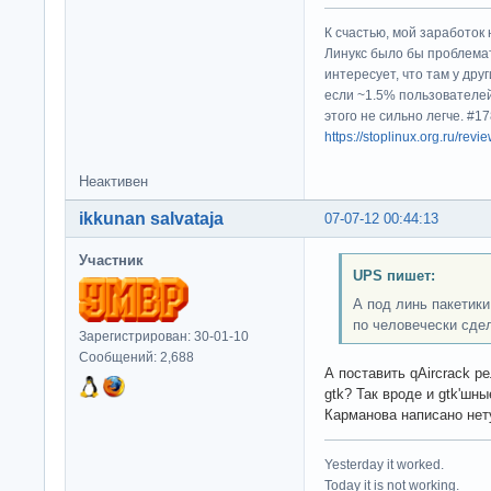
К счастью, мой заработок 
Линукс было бы проблема
интересует, что там у дру
если ~1.5% пользователей
этого не сильно легче. #
https://stoplinux.org.ru/re
Неактивен
ikkunan salvataja
07-07-12 00:44:13
Участник
UPS пишет:
А под линь пакетики
по человечески сде
Зарегистрирован: 30-01-10
Сообщений: 2,688
А поставить qAircrack ре
gtk? Так вроде и gtk'шн
Карманова написано нет
Yesterday it worked.
Today it is not working.