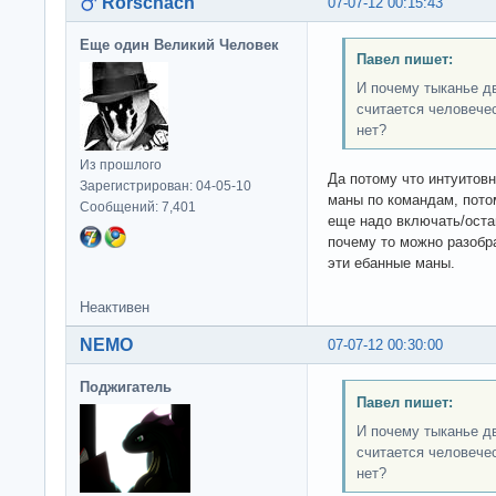
Rorschach
07-07-12 00:15:43
Еще один Великий Человек
Павел пишет:
И почему тыканье д
считается человече
нет?
Из прошлого
Да потому что интуитовн
Зарегистрирован: 04-05-10
маны по командам, потом
Сообщений: 7,401
еще надо включать/оста
почему то можно разобра
эти ебанные маны.
Неактивен
NEMO
07-07-12 00:30:00
Поджигатель
Павел пишет:
И почему тыканье д
считается человече
нет?