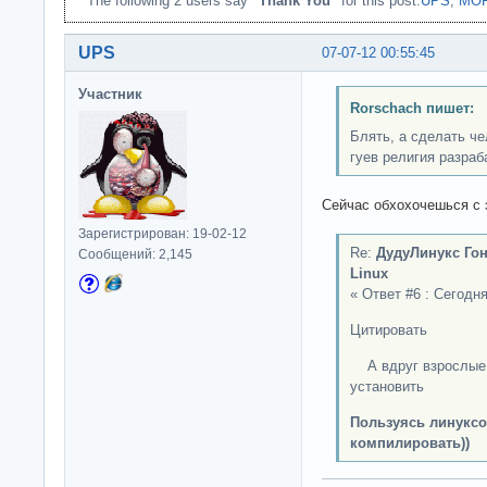
The following 2 users say
"Thank You"
for this post:
UPS
,
MO
UPS
07-07-12 00:55:45
Участник
Rorschach пишет:
Блять, а сделать ч
гуев религия разраб
Сейчас обхохочешься с э
Зарегистрирован: 19-02-12
Re:
ДудуЛинукс Гон
Сообщений: 2,145
Linux
« Ответ #6 : Сегодня
Цитировать
А вдруг взрослые с
установить
Пользуясь линуксо
компилировать))