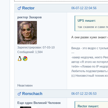
Rector
06-07-12 22:04:56
ректор Захаров
UPS пишет:
так скажем и сами 
А они разве хуже знают
Зарегистрирован: 07-03-10
Винда - это ведро с тухлым
Сообщений: 1,584
---
-хакир недоучка, некто Ре
автор «Я этого не потерп
тебя» «Ломаю по IP недор
Любитель подсматривать в
(c) Неизвестный техник и
Неактивен
Rorschach
06-07-12 22:05:53
Еще один Великий Человек
Rector пишет: