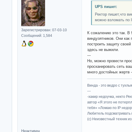
UPS пишет:
Ректор пишет,что ви
можно взломать по 
Зарегистрирован: 07-03-10
К сожалению это так. В 
Сообщений: 1,584
виндузятников. Они как
построить защиту своей 
здесь не выжили.
---
Но, можно провести прос
просканировать сеть ваш
много достойных жертв -
Винда - это ведро с тухлым
---
-хакир недоучка, некто Ре
автор «Я этого не потерп
тебя» «Ломаю по IP недор
Любитель подсматривать в
(c) Неизвестный техник и
Неактивен