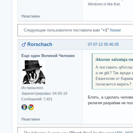
Windows is like that.
Неактивен
Следующие пользователи поставили вам
"+1"
:
fooser
Rorschach
07-07-12 00:46:05
Еще один Великий Человек
ikkunan salvataja п
А поставить qAircrac
а не gtk? Так вроде
Евангелии от Карма
полагается верить?
Из прошлого
Зарегистрирован: 04-05-10
Блять, а сделать челов
Сообщений: 7,401
религия разрабам не по
Неактивен