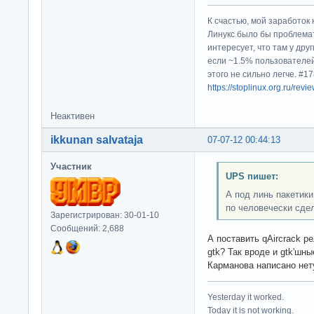
К счастью, мой заработок 
Линукс было бы проблема
интересует, что там у дру
если ~1.5% пользователей
этого не сильно легче. #
https://stoplinux.org.ru/re
Неактивен
ikkunan salvataja
07-07-12 00:44:13
Участник
UPS пишет:
А под линь пакетики
по человечески сде
Зарегистрирован: 30-01-10
Сообщений: 2,688
А поставить qAircrack ре
gtk? Так вроде и gtk'шн
Карманова написано нет
Yesterday it worked.
Today it is not working.