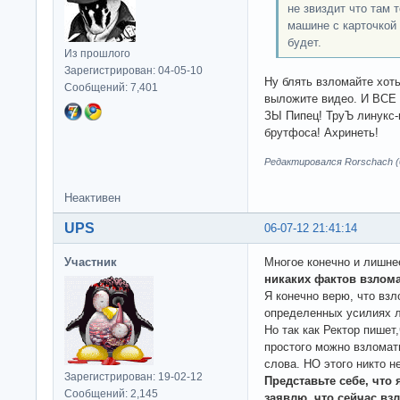
не звиздит что там 
машине с карточкой
будет.
Из прошлого
Зарегистрирован: 04-05-10
Ну блять взломайте хоть
Сообщений: 7,401
выложите видео. И ВСЕ 
ЗЫ Пипец! ТруЪ линукс-
брутфоса! Ахринеть!
Редактировался Rorschach (0
Неактивен
UPS
06-07-12 21:41:14
Участник
Многое конечно и лишне
никаких фактов взлома
Я конечно верю, что взл
определенных усилиях 
Но так как Ректор пишет
простого можно взломать
слова. НО этого никто н
Зарегистрирован: 19-02-12
Представьте себе, что 
Сообщений: 2,145
заявлю, что сейчас взл