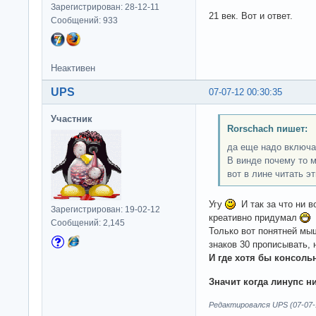
Зарегистрирован: 28-12-11
21 век. Вот и ответ.
Сообщений: 933
Неактивен
UPS
07-07-12 00:30:35
Участник
Rorschach пишет:
да еще надо включа
В винде почему то м
вот в лине читать э
Угу
И так за что ни в
Зарегистрирован: 19-02-12
креативно придумал
А
Сообщений: 2,145
Только вот понятней мы
знаков 30 прописывать, 
И где хотя бы консоль
Значит когда линупс н
Редактировался UPS (07-07-1