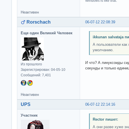
Windows is like that.
Неактивен
Rorschach
06-07-12 22:08:39
Еще один Великий Человек
ikkunan salvataja п
А пользователи как 
умолчанию.
И что? А линуксоиды сид
Из прошлого
секунды и только единиц
Зарегистрирован: 04-05-10
Сообщений: 7,401
Неактивен
UPS
06-07-12 22:14:16
Участник
Rector пишет:
А они разве хуже з