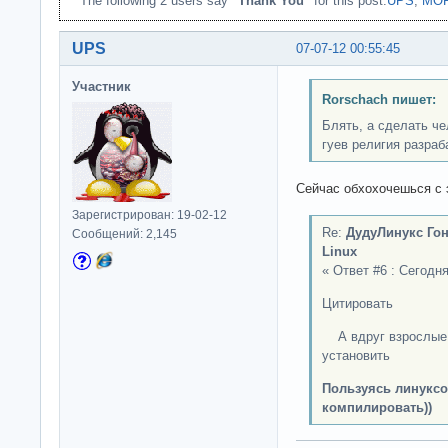
The following 2 users say
"Thank You"
for this post:
UPS
,
MO
UPS
07-07-12 00:55:45
Участник
Rorschach пишет:
Блять, а сделать ч
гуев религия разраб
Сейчас обхохочешься с э
Зарегистрирован: 19-02-12
Re:
ДудуЛинукс Гон
Сообщений: 2,145
Linux
« Ответ #6 : Сегодня
Цитировать
А вдруг взрослые с
установить
Пользуясь линуксо
компилировать))