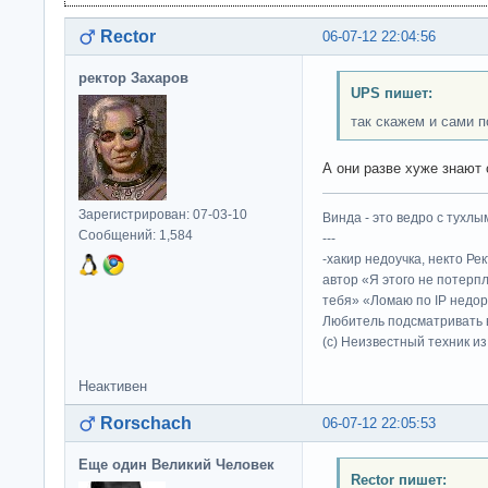
Rector
06-07-12 22:04:56
ректор Захаров
UPS пишет:
так скажем и сами 
А они разве хуже знают
Зарегистрирован: 07-03-10
Винда - это ведро с тухлым
Сообщений: 1,584
---
-хакир недоучка, некто Ре
автор «Я этого не потерп
тебя» «Ломаю по IP недор
Любитель подсматривать в
(c) Неизвестный техник и
Неактивен
Rorschach
06-07-12 22:05:53
Еще один Великий Человек
Rector пишет: