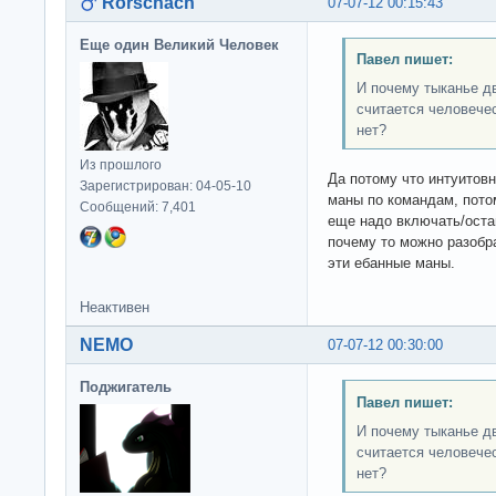
Rorschach
07-07-12 00:15:43
Еще один Великий Человек
Павел пишет:
И почему тыканье д
считается человече
нет?
Из прошлого
Да потому что интуитовн
Зарегистрирован: 04-05-10
маны по командам, потом
Сообщений: 7,401
еще надо включать/оста
почему то можно разобра
эти ебанные маны.
Неактивен
NEMO
07-07-12 00:30:00
Поджигатель
Павел пишет:
И почему тыканье д
считается человече
нет?