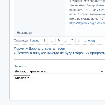
К счастью, мой заработок 
Линукс было бы проблема
интересует, что там у дру
если ~1.5% пользователей
этого не сильно легче. #
https://stoplinux.org.ru/re
Неактивен
Страницы
Назад
1
…
5
6
7
8
Вперед
Форум
»
Дорога, открытая всем
»
Почему в линуксе никогда не будет хороших програм
Перейти