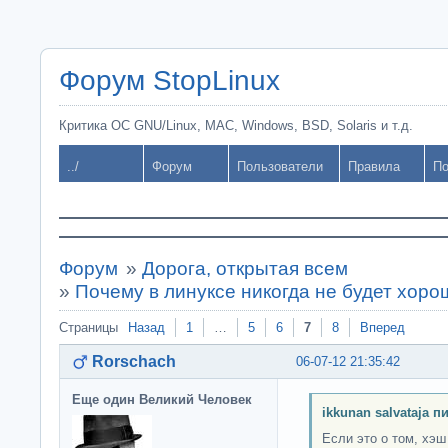
Форум StopLinux
Критика ОС GNU/Linux, MAC, Windows, BSD, Solaris и т.д.
../
Форум
Пользователи
Правила
По
Форум
»
Дорога, открытая всем
»
Почему в линуксе никогда не будет хор
Страницы
Назад
1
…
5
6
7
8
Вперед
Rorschach
06-07-12 21:35:42
Еще один Великий Человек
ikkunan salvataja п
Если это о том, хэш