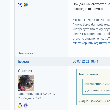
При данных обстоятельс
побежден (взломан).
К счастью, мой заработок 
Линукс было бы проблема
интересует, что там у дру
если ~1.5% пользователей
этого не сильно легче. #
https://stoplinux.org.ru/re
Неактивен
fooser
06-07-12 21:48:44
Участник
Rector пишет:
Rorschach пише
Да и языки поду
Зарегистрирован: 02-06-12
Сообщений: 692
Ладно, займусь -) Та