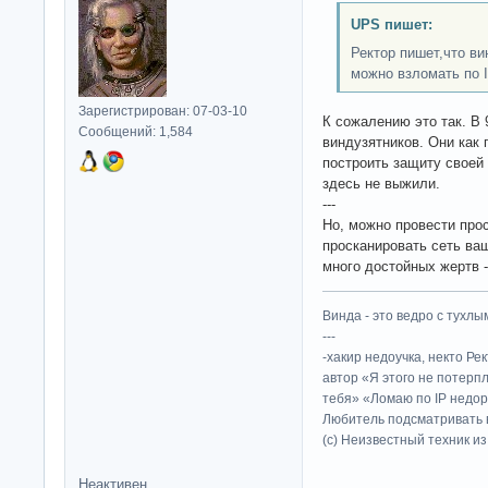
UPS пишет:
Ректор пишет,что ви
можно взломать по 
Зарегистрирован: 07-03-10
К сожалению это так. В 
Сообщений: 1,584
виндузятников. Они как
построить защиту своей 
здесь не выжили.
---
Но, можно провести прос
просканировать сеть ваш
много достойных жертв -
Винда - это ведро с тухлым
---
-хакир недоучка, некто Ре
автор «Я этого не потерп
тебя» «Ломаю по IP недор
Любитель подсматривать в
(c) Неизвестный техник и
Неактивен