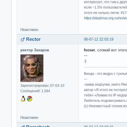
интересует, что там у дру
если ~1.5% пользователей
этого не сильно легче. #
https://stoplinux.org.ru/re
Неактивен
Rector
06-07-12 22:03:19
ректор Захаров
fooser
, сломай вот этог
---
-)
Винда - это ведро с тухлым
---
-хакир недоучка, некто Ре
Зарегистрирован: 07-03-10
автор «Я этого не потерп
Сообщений: 1,584
тебя» «Ломаю по IP недор
Любитель подсматривать в
(c) Неизвестный техник и
Неактивен