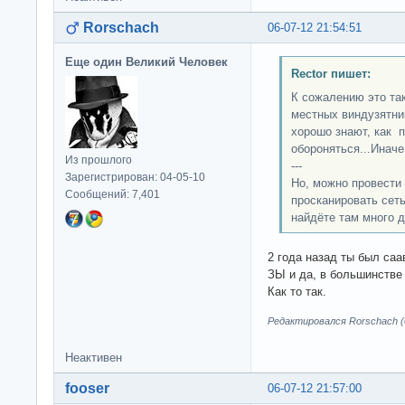
Rorschach
06-07-12 21:54:51
Еще один Великий Человек
Rector пишет:
К сожалению это так
местных виндузятни
хорошо знают, как п
обороняться...Иначе
Из прошлого
---
Зарегистрирован: 04-05-10
Но, можно провести 
Сообщений: 7,401
просканировать сеть
найдёте там много д
2 года назад ты был саа
ЗЫ и да, в большинстве 
Как то так.
Редактировался Rorschach (0
Неактивен
fooser
06-07-12 21:57:00