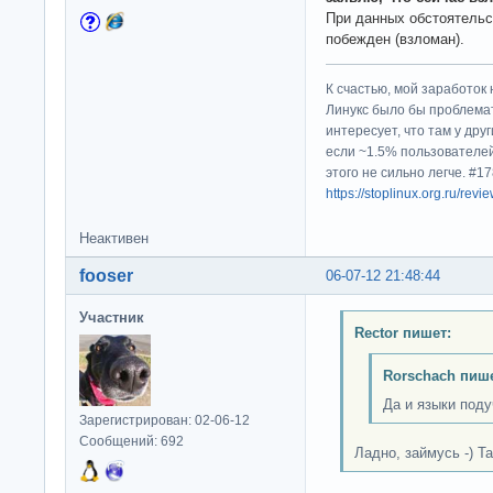
При данных обстоятельс
побежден (взломан).
К счастью, мой заработок 
Линукс было бы проблема
интересует, что там у дру
если ~1.5% пользователей
этого не сильно легче. #
https://stoplinux.org.ru/re
Неактивен
fooser
06-07-12 21:48:44
Участник
Rector пишет:
Rorschach пише
Да и языки поду
Зарегистрирован: 02-06-12
Сообщений: 692
Ладно, займусь -) Та