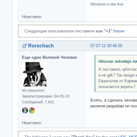
Windows is like that.
Неактивен
Следующие пользователи поставили вам
"+1"
:
fooser
Rorschach
07-07-12 00:46:05
Еще один Великий Человек
ikkunan salvataja п
А поставить qAircrac
а не gtk? Так вроде
Евангелии от Карма
полагается верить?
Из прошлого
Зарегистрирован: 04-05-10
Блять, а сделать челов
Сообщений: 7,401
религия разрабам не по
Неактивен