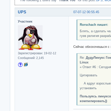
The following 2 users say
"Thank You"
for this post:
UPS
,
MO
UPS
07-07-12 00:55:45
Участник
Rorschach пишет:
Блять, а сделать ч
гуев религия разраб
Сейчас обхохочешься с э
Зарегистрирован: 19-02-12
Re:
ДудуЛинукс Гон
Сообщений: 2,145
Linux
« Ответ #6 : Сегодня
Цитировать
А вдруг взрослые с
установить
Пользуясь линуксо
компилировать))