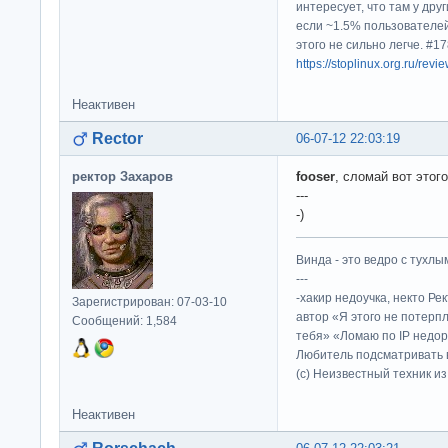
интересует, что там у дру
если ~1.5% пользователей
этого не сильно легче. #
https://stoplinux.org.ru/re
Неактивен
Rector
06-07-12 22:03:19
ректор Захаров
fooser
, сломай вот этог
---
-)
Винда - это ведро с тухлым
---
-хакир недоучка, некто Ре
Зарегистрирован: 07-03-10
автор «Я этого не потерп
Сообщений: 1,584
тебя» «Ломаю по IP недор
Любитель подсматривать в
(c) Неизвестный техник и
Неактивен