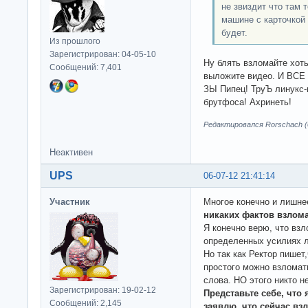
не звиздит что там 
машине с карточкой
будет.
Из прошлого
Зарегистрирован: 04-05-10
Ну блять взломайте хоть
Сообщений: 7,401
выложите видео. И ВСЕ 
ЗЫ Пипец! ТруЪ линукс-
брутфоса! Ахринеть!
Редактировался Rorschach (0
Неактивен
UPS
06-07-12 21:41:14
Участник
Многое конечно и лишне
никаких фактов взлома
Я конечно верю, что взл
определенных усилиях 
Но так как Ректор пишет
простого можно взломать
слова. НО этого никто н
Зарегистрирован: 19-02-12
Представьте себе, что 
Сообщений: 2,145
заявлю, что сейчас взл