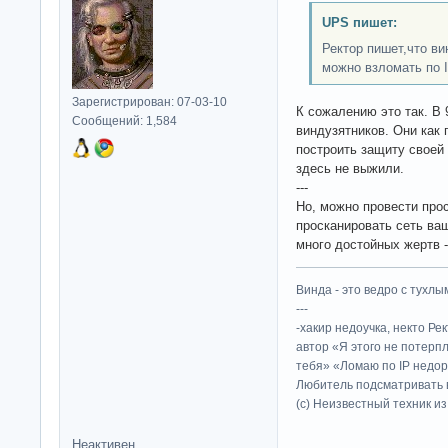
UPS пишет:
Ректор пишет,что ви
можно взломать по 
Зарегистрирован: 07-03-10
К сожалению это так. В 
Сообщений: 1,584
виндузятников. Они как
построить защиту своей 
здесь не выжили.
---
Но, можно провести прос
просканировать сеть ваш
много достойных жертв -
Винда - это ведро с тухлым
---
-хакир недоучка, некто Ре
автор «Я этого не потерп
тебя» «Ломаю по IP недор
Любитель подсматривать в
(c) Неизвестный техник и
Неактивен