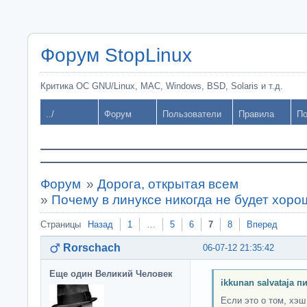
Форум StopLinux
Критика ОС GNU/Linux, MAC, Windows, BSD, Solaris и т.д.
../
Форум
Пользователи
Правила
По
Форум
»
Дорога, открытая всем
»
Почему в линуксе никогда не будет хор
Страницы
Назад
1
…
5
6
7
8
Вперед
Rorschach
06-07-12 21:35:42
Еще один Великий Человек
ikkunan salvataja п
Если это о том, хэш