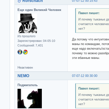
Rorschach
07-07-12 00:15:43
Еще один Великий Человек
Павел пишет:
И почему тыканье д
считается человече
нет?
Из прошлого
Да потому что интуитовн
Зарегистрирован: 04-05-10
маны по командам, потом
Сообщений: 7,401
еще надо включать/оста
почему то можно разобра
эти ебанные маны.
Неактивен
NEMO
07-07-12 00:30:00
Поджигатель
Павел пишет:
И почему тыканье д
считается человече
нет?