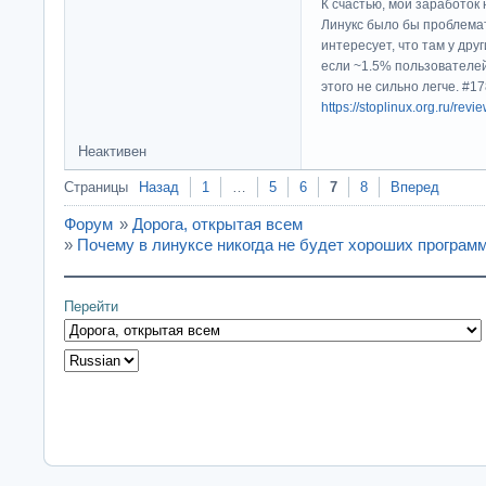
К счастью, мой заработок 
Линукс было бы проблема
интересует, что там у дру
если ~1.5% пользователей
этого не сильно легче. #
https://stoplinux.org.ru/re
Неактивен
Страницы
Назад
1
…
5
6
7
8
Вперед
Форум
»
Дорога, открытая всем
»
Почему в линуксе никогда не будет хороших програм
Перейти