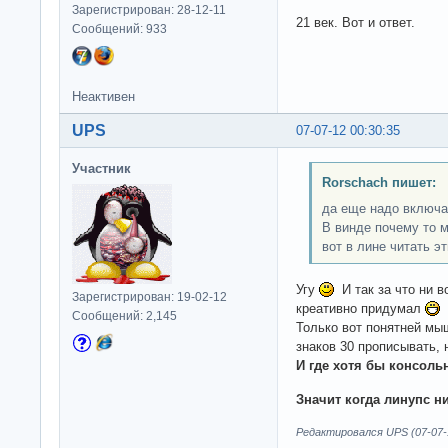
Зарегистрирован: 28-12-11
21 век. Вот и ответ.
Сообщений: 933
Неактивен
UPS
07-07-12 00:30:35
Участник
Rorschach пишет:
да еще надо включа
В винде почему то м
вот в лине читать э
Угу
И так за что ни в
Зарегистрирован: 19-02-12
креативно придумал
А
Сообщений: 2,145
Только вот понятней мы
знаков 30 прописывать, 
И где хотя бы консоль
Значит когда линупс н
Редактировался UPS (07-07-1