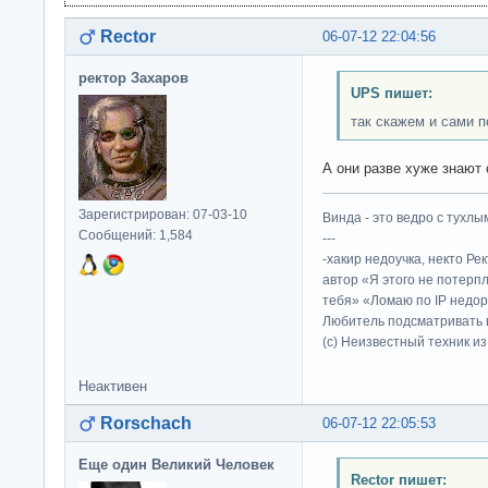
Rector
06-07-12 22:04:56
ректор Захаров
UPS пишет:
так скажем и сами 
А они разве хуже знают
Зарегистрирован: 07-03-10
Винда - это ведро с тухлым
Сообщений: 1,584
---
-хакир недоучка, некто Ре
автор «Я этого не потерп
тебя» «Ломаю по IP недор
Любитель подсматривать в
(c) Неизвестный техник и
Неактивен
Rorschach
06-07-12 22:05:53
Еще один Великий Человек
Rector пишет: