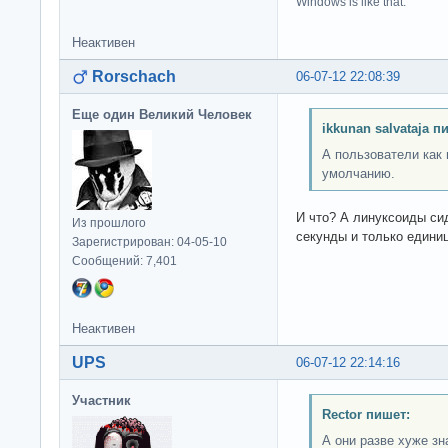
Windows is like that.
Неактивен
Rorschach
06-07-12 22:08:39
Еще один Великий Человек
ikkunan salvataja п
А пользователи как 
умолчанию.
И что? А линуксоиды сид
Из прошлого
секунды и только единиц
Зарегистрирован: 04-05-10
Сообщений: 7,401
Неактивен
UPS
06-07-12 22:14:16
Участник
Rector пишет:
А они разве хуже з