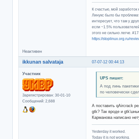
К счастью, мой заработок 
Линукс было бы проблема
интересует, что там у дру
если ~1.5% пользователей
этого не сильно легче. #
https://stoplinux.org.ru/re
Неактивен
ikkunan salvataja
07-07-12 00:44:13
Участник
UPS пишет:
А под линь пакетики
по человечески сде
Зарегистрирован: 30-01-10
Сообщений: 2,688
А поставить qAircrack ре
gtk? Так вроде и gtk'шн
Карманова написано нет
Yesterday it worked.
Today it is not working.