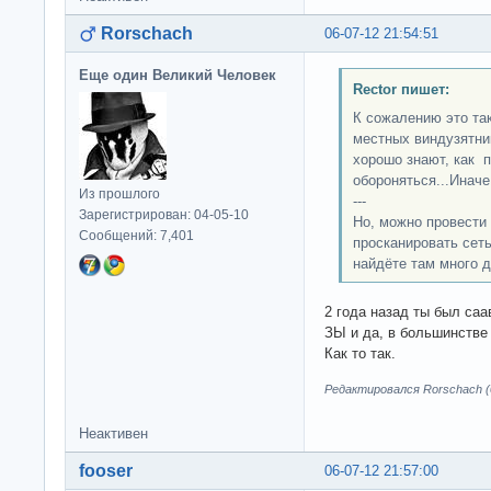
Rorschach
06-07-12 21:54:51
Еще один Великий Человек
Rector пишет:
К сожалению это так
местных виндузятни
хорошо знают, как п
обороняться...Иначе
Из прошлого
---
Зарегистрирован: 04-05-10
Но, можно провести 
Сообщений: 7,401
просканировать сеть
найдёте там много д
2 года назад ты был саа
ЗЫ и да, в большинстве 
Как то так.
Редактировался Rorschach (0
Неактивен
fooser
06-07-12 21:57:00