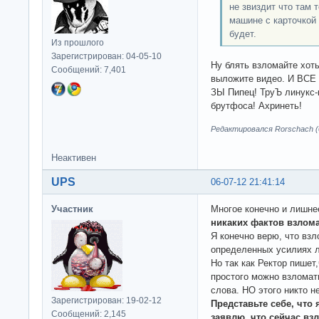
не звиздит что там 
машине с карточкой
будет.
Из прошлого
Зарегистрирован: 04-05-10
Ну блять взломайте хоть
Сообщений: 7,401
выложите видео. И ВСЕ 
ЗЫ Пипец! ТруЪ линукс-
брутфоса! Ахринеть!
Редактировался Rorschach (0
Неактивен
UPS
06-07-12 21:41:14
Участник
Многое конечно и лишне
никаких фактов взлома
Я конечно верю, что взл
определенных усилиях 
Но так как Ректор пишет
простого можно взломать
слова. НО этого никто н
Зарегистрирован: 19-02-12
Представьте себе, что 
Сообщений: 2,145
заявлю, что сейчас взл