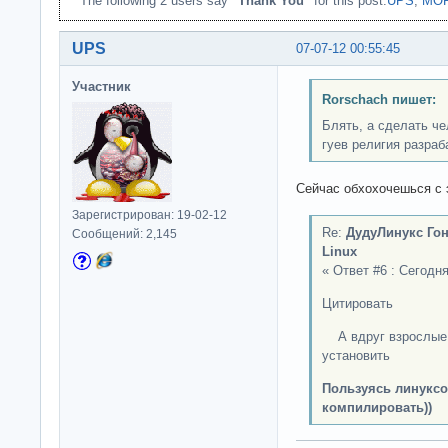
The following 2 users say
"Thank You"
for this post:
UPS
,
MO
UPS
07-07-12 00:55:45
Участник
Rorschach пишет:
Блять, а сделать ч
гуев религия разраб
Сейчас обхохочешься с э
Зарегистрирован: 19-02-12
Re:
ДудуЛинукс Гон
Сообщений: 2,145
Linux
« Ответ #6 : Сегодня
Цитировать
А вдруг взрослые с
установить
Пользуясь линуксо
компилировать))