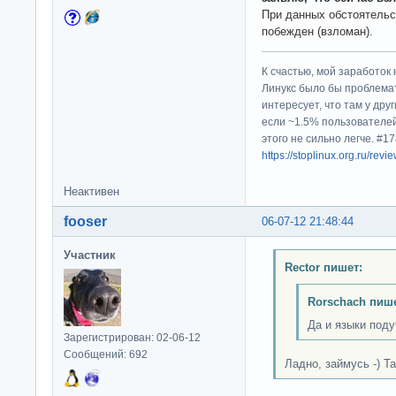
При данных обстоятельс
побежден (взломан).
К счастью, мой заработок 
Линукс было бы проблема
интересует, что там у дру
если ~1.5% пользователей
этого не сильно легче. #
https://stoplinux.org.ru/re
Неактивен
fooser
06-07-12 21:48:44
Участник
Rector пишет:
Rorschach пише
Да и языки поду
Зарегистрирован: 02-06-12
Сообщений: 692
Ладно, займусь -) Та