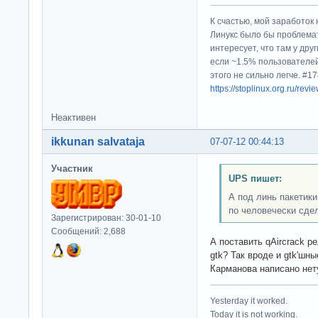
К счастью, мой заработок 
Линукс было бы проблема
интересует, что там у дру
если ~1.5% пользователей
этого не сильно легче. #
https://stoplinux.org.ru/re
Неактивен
ikkunan salvataja
07-07-12 00:44:13
Участник
UPS пишет:
А под линь пакетики
по человечески сде
Зарегистрирован: 30-01-10
Сообщений: 2,688
А поставить qAircrack ре
gtk? Так вроде и gtk'шн
Карманова написано нет
Yesterday it worked.
Today it is not working.