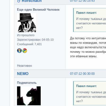
Rorschach
07-07-12 00:15:43
Еще один Великий Человек
Павел пишет:
И почему тыканье д
считается человече
нет?
Из прошлого
Да потому что интуитовн
Зарегистрирован: 04-05-10
маны по командам, потом
Сообщений: 7,401
еще надо включать/оста
почему то можно разобра
эти ебанные маны.
Неактивен
NEMO
07-07-12 00:30:00
Поджигатель
Павел пишет:
И почему тыканье д
считается человече
нет?