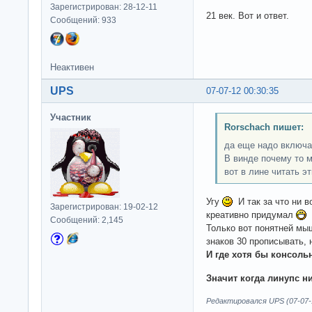
Зарегистрирован: 28-12-11
21 век. Вот и ответ.
Сообщений: 933
Неактивен
UPS
07-07-12 00:30:35
Участник
Rorschach пишет:
да еще надо включа
В винде почему то м
вот в лине читать э
Угу
И так за что ни в
Зарегистрирован: 19-02-12
креативно придумал
А
Сообщений: 2,145
Только вот понятней мы
знаков 30 прописывать, 
И где хотя бы консоль
Значит когда линупс н
Редактировался UPS (07-07-1