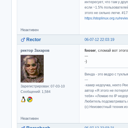
интересует, что там у дру
если ~1.5% пользователей
этого не сильно легче. #
https://stoplinux.org.ru/re
Неактивен
Rector
06-07-12 22:03:19
ректор Захаров
fooser
, сломай вот этог
---
-)
Винда - это ведро с тухлым
---
-хакир недоучка, некто Ре
Зарегистрирован: 07-03-10
автор «Я этого не потерп
Сообщений: 1,584
тебя» «Ломаю по IP недор
Любитель подсматривать в
(c) Неизвестный техник и
Неактивен