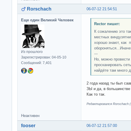
Rorschach
06-07-12 21:54:51
Еще один Великий Человек
Rector пишет:
К сожалению это так
местных виндузятни
хорошо знают, как п
обороняться...Иначе
Из прошлого
---
Зарегистрирован: 04-05-10
Но, можно провести 
Сообщений: 7,401
просканировать сеть
найдёте там много д
2 года назад ты был саа
ЗЫ и да, в большинстве 
Как то так.
Редактировался Rorschach (0
Неактивен
fooser
06-07-12 21:57:00