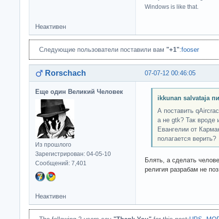
Windows is like that.
Неактивен
Следующие пользователи поставили вам
"+1"
:
fooser
Rorschach
07-07-12 00:46:05
Еще один Великий Человек
ikkunan salvataja п
А поставить qAircrac
а не gtk? Так вроде
Евангелии от Карма
полагается верить?
Из прошлого
Зарегистрирован: 04-05-10
Блять, а сделать челов
Сообщений: 7,401
религия разрабам не по
Неактивен