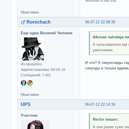
Windows is like that.
Неактивен
Rorschach
06-07-12 22:08:39
Еще один Великий Человек
ikkunan salvataja п
А пользователи как 
умолчанию.
И что? А линуксоиды сид
Из прошлого
секунды и только единиц
Зарегистрирован: 04-05-10
Сообщений: 7,401
Неактивен
UPS
06-07-12 22:14:16
Участник
Rector пишет:
А они разве хуже з