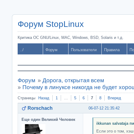
Форум StopLinux
Критика ОС GNU/Linux, MAC, Windows, BSD, Solaris и т.д.
../
Форум
Пользователи
Правила
По
Форум
»
Дорога, открытая всем
»
Почему в линуксе никогда не будет хор
Страницы
Назад
1
…
5
6
7
8
Вперед
Rorschach
06-07-12 21:35:42
Еще один Великий Человек
ikkunan salvataja п
Если это о том, хэш