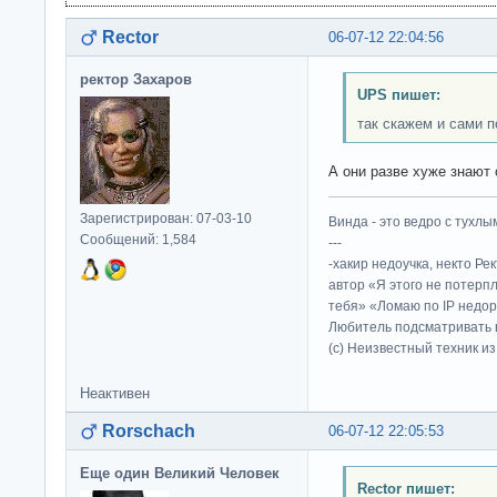
Rector
06-07-12 22:04:56
ректор Захаров
UPS пишет:
так скажем и сами 
А они разве хуже знают
Зарегистрирован: 07-03-10
Винда - это ведро с тухлым
Сообщений: 1,584
---
-хакир недоучка, некто Ре
автор «Я этого не потерп
тебя» «Ломаю по IP недор
Любитель подсматривать в
(c) Неизвестный техник и
Неактивен
Rorschach
06-07-12 22:05:53
Еще один Великий Человек
Rector пишет: