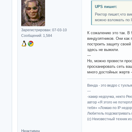
UPS пишет:
Ректор пишет,что ви
можно взломать по 
Зарегистрирован: 07-03-10
К сожалению это так. В 
Сообщений: 1,584
виндузятников. Они как
построить защиту своей 
здесь не выжили.
---
Но, можно провести прос
просканировать сеть ваш
много достойных жертв -
Винда - это ведро с тухлым
---
-хакир недоучка, некто Ре
автор «Я этого не потерп
тебя» «Ломаю по IP недор
Любитель подсматривать в
(c) Неизвестный техник и
Неактивен