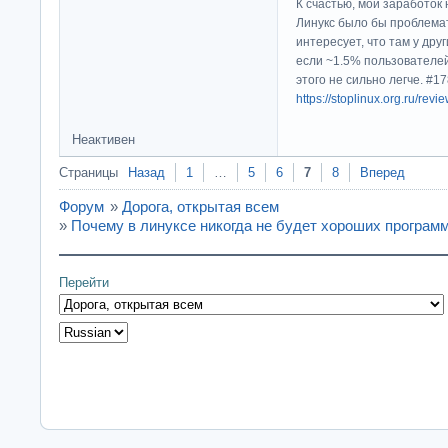
К счастью, мой заработок 
Линукс было бы проблема
интересует, что там у дру
если ~1.5% пользователей
этого не сильно легче. #
https://stoplinux.org.ru/re
Неактивен
Страницы
Назад
1
…
5
6
7
8
Вперед
Форум
»
Дорога, открытая всем
»
Почему в линуксе никогда не будет хороших програм
Перейти