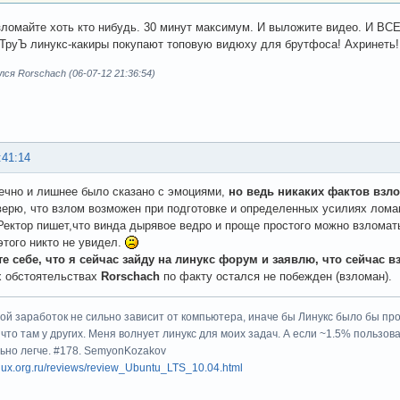
зломайте хоть кто нибудь. 30 минут максимум. И выложите видео. И ВСЕ
ТруЪ линукс-какиры покупают топовую видюху для брутфоса! Ахринеть!
ся Rorschach (06-07-12 21:36:54)
:41:14
ечно и лишнее было сказано с эмоциями,
но ведь никаких фактов взло
верю, что взлом возможен при подготовке и определенных усилиях лом
 Ректор пишет,что винда дырявое ведро и проще простого можно взломать
этого никто не увидел.
е себе, что я сейчас зайду на линукс форум и заявлю, что сейчас в
 обстоятельствах
Rorschach
по факту остался не побежден (взломан).
мой заработок не сильно зависит от компьютера, иначе бы Линукс было бы п
 что там у других. Меня волнует линукс для моих задач. А если ~1.5% пользов
льно легче. #178. SemyonKozakov
linux.org.ru/reviews/review_Ubuntu_LTS_10.04.html