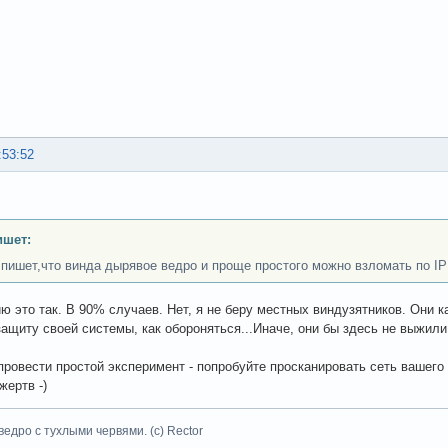
:53:52
ишет:
 пишет,что винда дырявое ведро и проще простого можно взломать по IP
ю это так. В 90% случаев. Нет, я не беру местных виндузятников. Они к
защиту своей системы, как обороняться...Иначе, они бы здесь не выжили
провести простой эксперимент - попробуйте просканировать сеть вашего
жертв -)
ведро с тухлыми червями. (с) Rector