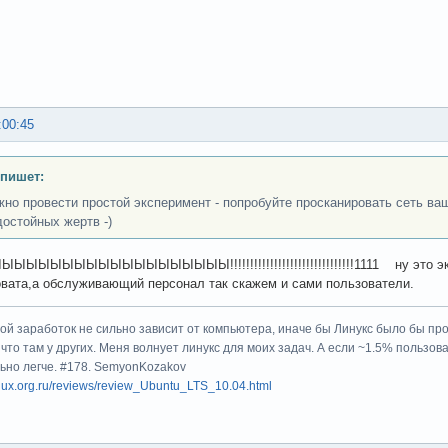
:00:45
 пишет:
жно провести простой эксперимент - попробуйте просканировать сеть ва
достойных жертв -)
ЫЫЫЫЫЫЫЫЫЫЫЫЫЫЫЫ!!!!!!!!!!!!!!!!!!!!!!!!!!!!!!!1111 ну это эк
вата,а обслуживающий персонал так скажем и сами пользователи.
мой заработок не сильно зависит от компьютера, иначе бы Линукс было бы п
 что там у других. Меня волнует линукс для моих задач. А если ~1.5% пользов
льно легче. #178. SemyonKozakov
linux.org.ru/reviews/review_Ubuntu_LTS_10.04.html