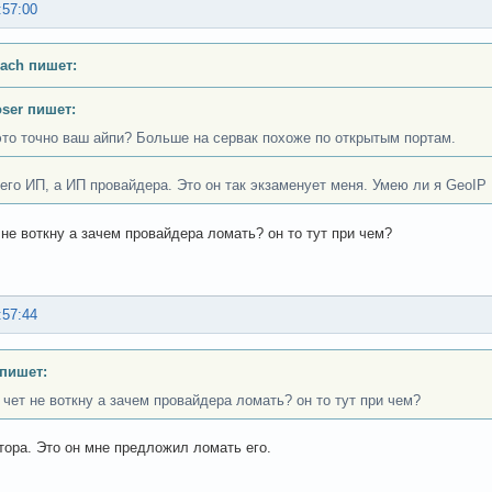
:57:00
ach пишет:
oser пишет:
это точно ваш айпи? Больше на сервак похоже по открытым портам.
 его ИП, а ИП провайдера. Это он так экзаменует меня. Умею ли я GeoIP
т не воткну а зачем провайдера ломать? он то тут при чем?
:57:44
 пишет:
я чет не воткну а зачем провайдера ломать? он то тут при чем?
тора. Это он мне предложил ломать его.