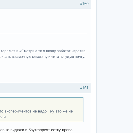
#160
потерплю» и «Cмотри,а то я начну работать против
ивать в замочную скважину и читать чужую почту.
#161
экспериментов не надо ну это же не
ели.
повые видюхи и брутфорсят сетку прова.