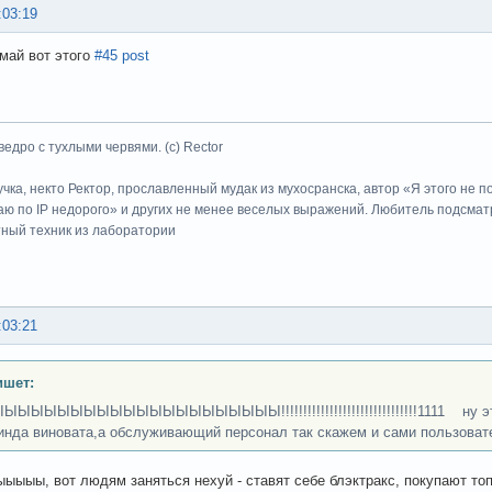
:03:19
омай вот этого
#45 post
ведро с тухлыми червями. (с) Rector
учка, некто Ректор, прославленный мудак из мухосранска, автор «Я этого не 
ю по IP недорого» и других не менее веселых выражений. Любитель подсматр
тный техник из лаборатории
:03:21
ишет:
ЫЫЫЫЫЫЫЫЫЫЫЫЫЫЫЫЫЫЫ!!!!!!!!!!!!!!!!!!!!!!!!!!!!!!!1111 ну это 
инда виновата,а обслуживающий персонал так скажем и сами пользоват
ыыыыы, вот людям заняться нехуй - ставят себе блэктракс, покупают то