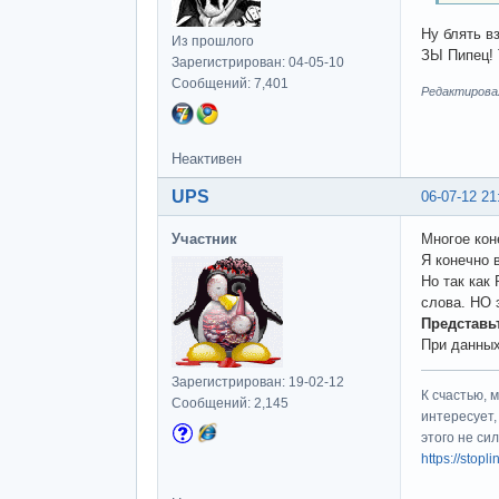
Ну блять в
Из прошлого
ЗЫ Пипец! 
Зарегистрирован: 04-05-10
Сообщений: 7,401
Редактировал
Неактивен
UPS
06-07-12 21
Участник
Многое кон
Я конечно 
Но так как
слова. НО 
Представьт
При данных
Зарегистрирован: 19-02-12
К счастью, 
Сообщений: 2,145
интересует,
этого не си
https://stop