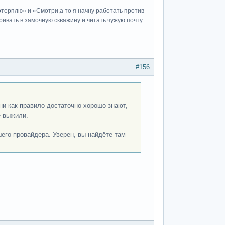
потерплю» и «Cмотри,а то я начну работать против
ивать в замочную скважину и читать чужую почту.
#156
ни как правило достаточно хорошо знают,
е выжили.
шего провайдера. Уверен, вы найдёте там