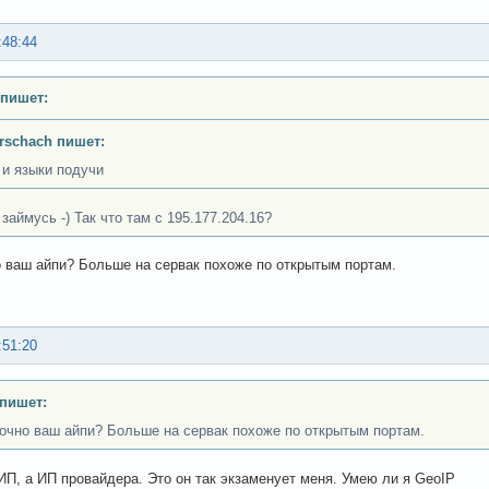
:48:44
 пишет:
rschach пишет:
 и языки подучи
займусь -) Так что там с 195.177.204.16?
о ваш айпи? Больше на сервак похоже по открытым портам.
:51:20
 пишет:
точно ваш айпи? Больше на сервак похоже по открытым портам.
 ИП, а ИП провайдера. Это он так экзаменует меня. Умею ли я GeoIP