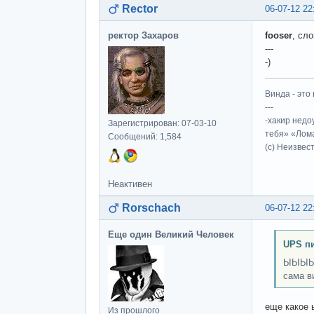
Rector
06-07-12 22
ректор Захаров
fooser
, сл
---
-)
Винда - это 
---
-хакир недо
Зарегистрирован: 07-03-10
тебя» «Лома
Сообщений: 1,584
(c) Неизвес
Неактивен
Rorschach
06-07-12 22
Еще один Великий Человек
UPS п
ЫЫЫЫЫЫ
сама в
еще какое 
Из прошлого