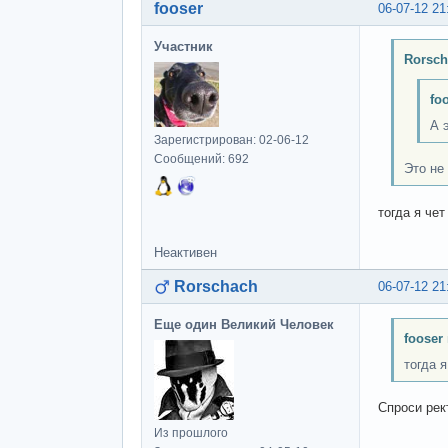
fooser
06-07-12 21
Участник
Rorsch
fo
А 
Зарегистрирован: 02-06-12
Сообщений: 692
Это не
тогда я че
Неактивен
Rorschach
06-07-12 21
Еще один Великий Человек
fooser
тогда 
Спроси рек
Из прошлого