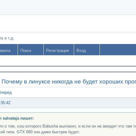
s и т.д.
авила
Поиск
Регистрация
Вход
»
Почему в линуксе никогда не будет хороших пр
Вперед
:35:42
n salvataja пишет:
то о том, хэш которого Babusha выложил, и если он не звиздит что там т
кой типа GTX 680 оно даже быстрее будет.