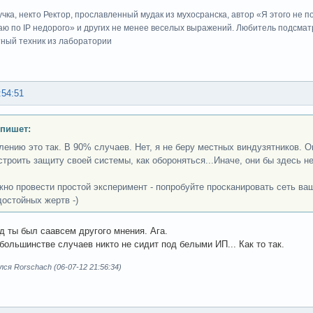
учка, некто Ректор, прославленный мудак из мухосранска, автор «Я этого не 
ю по IP недорого» и других не менее веселых выражений. Любитель подсматр
тный техник из лаборатории
:54:51
 пишет:
лению это так. В 90% случаев. Нет, я не беру местных виндузятников. О
строить защиту своей системы, как обороняться...Иначе, они бы здесь н
жно провести простой эксперимент - попробуйте просканировать сеть ва
достойных жертв -)
ад ты был саавсем другого мнения. Ага.
 большинстве случаев никто не сидит под белыми ИП... Как то так.
ся Rorschach (06-07-12 21:56:34)