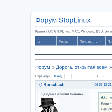
Форум StopLinux
Критика ОС GNU/Linux, MAC, Windows, BSD, Solari
../
Форум
Пользователи
Пр
Форум
»
Дорога, открытая всем
Страницы
Назад
1
…
5
6
7
8
Rorschach
06-07-12 21
Еще один Великий Человек
ikkuna
Если э
карточ