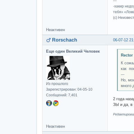
---
-хакир недо
тебя» «Лома
(c) Неизвес
Неактивен
Rorschach
06-07-12 21
Еще один Великий Человек
Rector
К сожа
как по
---
Но, мо
Из прошлого
много 
Зарегистрирован: 04-05-10
Сообщений: 7,401
2 года наз
ЗЫ и да, в
Редактировал
Неактивен