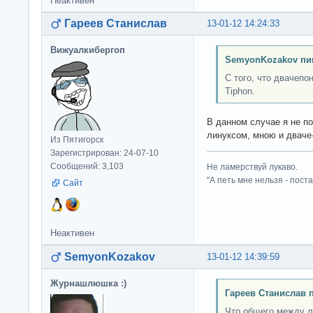
Неактивен
Гареев Станислав
13-01-12 14:24:33
Вижуалкибергоп
SemyonKozakov пи
С того, что двачепо
Tiphon.
В данном случае я не п
линуксом, мною и дваче
Из Пятигорск
Зарегистрирован: 24-07-10
Сообщений: 3,103
Не ламерствуй лукаво.
"А петь мне нельзя - пост
Сайт
Неактивен
SemyonKozakov
13-01-12 14:39:59
Журнашлюшка :)
Гареев Станислав 
Что общего между 