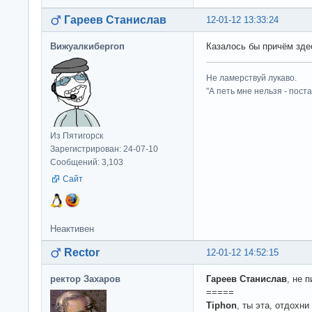
Гареев Станислав
12-01-12 13:33:24
Вижуалкибергоп
Казалось бы причём здесь
Не ламерствуй лукаво.
"А петь мне нельзя - пост
Из Пятигорск
Зарегистрирован: 24-07-10
Сообщений: 3,103
Сайт
Неактивен
Rector
12-01-12 14:52:15
ректор Захаров
Гареев Станислав
, не 
=====
Tiphon
, ты эта, отдохн