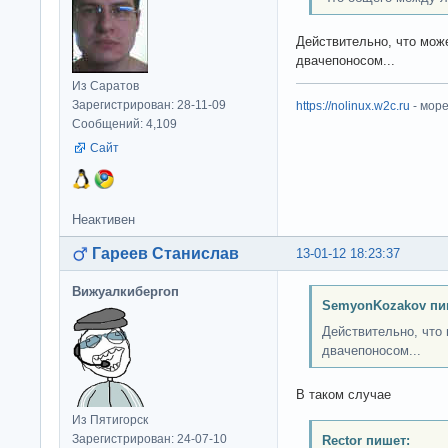
Действительно, что мож
двачепоносом...
Из Саратов
Зарегистрирован: 28-11-09
https://nolinux.w2c.ru
- мор
Сообщений: 4,109
Сайт
Неактивен
Гареев Станислав
13-01-12 18:23:37
Вижуалкибергоп
SemyonKozakov пи
Действительно, что
двачепоносом...
В таком случае
Из Пятигорск
Зарегистрирован: 24-07-10
Rector пишет: