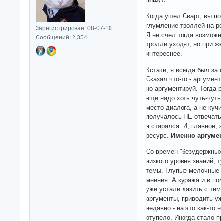
Когда ушел Сварт, вы по
глумление троллей на р
Зарегистрирован: 08-07-10
Я не счел тогда возможн
Сообщений: 2,354
тролли уходят, но при 
интереснее.
Кстати, я всегда был за
Сказал что-то - аргумен
но аргументируй. Тогда 
еще надо хоть чуть-чуть
место диалога, а не куч
получалось НЕ отвечать
я старался. И, главное,
ресурс.
Именно аргуме
Со времен "безудержных 
низкого уровня знаний, 
темы. Глупые мелочные 
мнения. А куража и в пом
уже устали лазить с тем
аргументы, приводить уж
недавно - на это как-то 
отупело. Иногда стало п