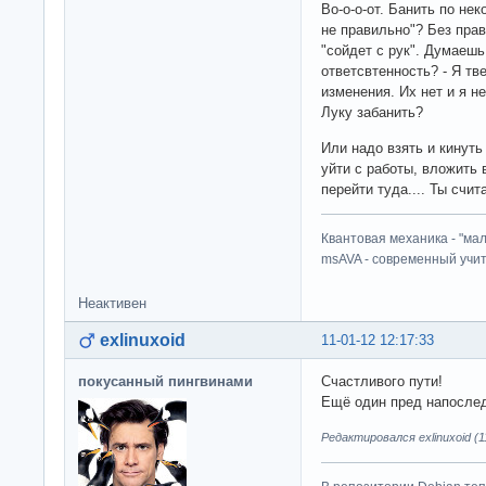
Во-о-о-от. Банить по не
не правильно"? Без пра
"сойдет с рук". Думаешь
ответсвтенность? - Я тв
изменения. Их нет и я не
Луку забанить?
Или надо взять и кинуть
уйти с работы, вложить 
перейти туда.... Ты счи
Квантовая механика - "ма
msAVA - современный учит
Неактивен
exlinuxoid
11-01-12 12:17:33
покусанный пингвинами
Счастливого пути!
Ещё один пред напосле
Редактировался exlinuxoid (1