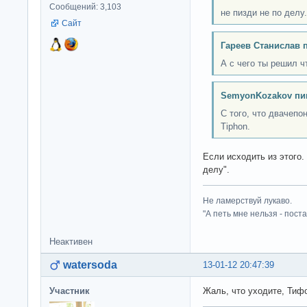
Сообщений: 3,103
не пизди не по делу.
Сайт
Гареев Станислав 
А с чего ты решил ч
SemyonKozakov пи
С того, что двачепо
Tiphon.
Если исходить из этого. 
делу".
Не ламерствуй лукаво.
"А петь мне нельзя - пост
Неактивен
watersoda
13-01-12 20:47:39
Участник
Жаль, что уходите, Тифо