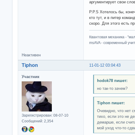
аргументирует свои сло
P.P.S Хотелось бы, коне
кто тут, и в питер коман
скоро. Для этого есть пр
Квантовая механика - "ма
msAVA - современный учит
Неактивен
Tiphon
11-01-12 03:04:43
Участник
hodok78 пишет:
но так-то зачем?
Tiphon пишет:
Очевидно, что нет с
Зарегистрирован: 08-07-10
тихо, если это не д
Сообщений: 2,354
демарше, если счит
мой уход что-то сдв