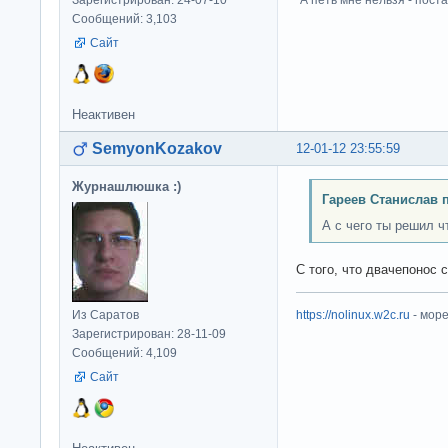
Сообщений: 3,103
Сайт
Неактивен
SemyonKozakov
12-01-12 23:55:59
Журнашлюшка :)
Гареев Станислав 
А с чего ты решил ч
С того, что двачепонос 
Из Саратов
https://nolinux.w2c.ru
- мор
Зарегистрирован: 28-11-09
Сообщений: 4,109
Сайт