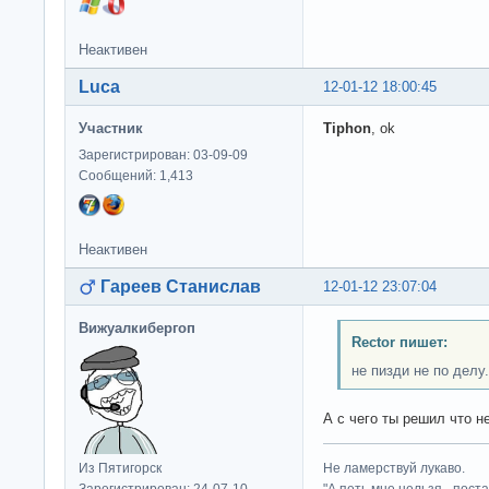
Неактивен
Luca
12-01-12 18:00:45
Участник
Tiphon
, ok
Зарегистрирован: 03-09-09
Сообщений: 1,413
Неактивен
Гареев Станислав
12-01-12 23:07:04
Вижуалкибергоп
Rector пишет:
не пизди не по делу.
А с чего ты решил что н
Из Пятигорск
Не ламерствуй лукаво.
Зарегистрирован: 24-07-10
"А петь мне нельзя - пост