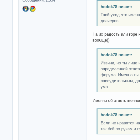
Сообщений: 2,354
hodok78 пишет:
Твой уход это имен
двачеров.
На их радость или горе 
вообще))
hodok78 пишет:
Извини, но ты лицо 
определенной ответ
форума. Именно ты
рассудительным, да
ума.
Именно об ответственнос
hodok78 пишет:
Если не нравятся на
так бей по рукам и 