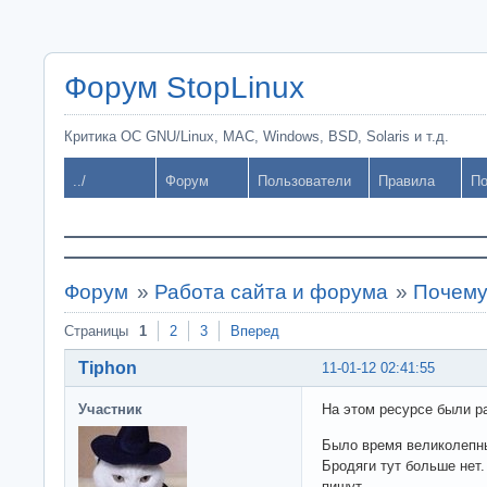
Форум StopLinux
Критика ОС GNU/Linux, MAC, Windows, BSD, Solaris и т.д.
../
Форум
Пользователи
Правила
По
Форум
»
Работа сайта и форума
»
Почему
Страницы
1
2
3
Вперед
Tiphon
11-01-12 02:41:55
Участник
На этом ресурсе были ра
Было время великолепны
Бродяги тут больше нет
пишут.