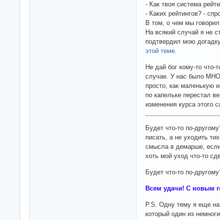
- Как твоя система рейт
- Каких рейтингов? - сп
В том, о чем мы говорил
На всякий случай я не с
подтвердил мою догадку
этой теме
.
Не дай бог кому-то что-
случае. У нас было МНО
просто, как маленькую и
по капельке перестал в
изменения курса этого с
Будет что-то по-другому
писать, а не уходить ти
смысла в демарше, если
хоть мой уход что-то сд
Будет что-то по-другому
Всем удачи! С новым г
P.S. Одну тему я еще н
который один из немноги