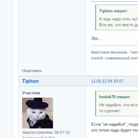
Tiphon пишет:
А еще надо хоть чут
Все же, это место д
Ээх...
Квантовая механика - "ма
msAVA - современный учит
Неактивен
Tiphon
11-01-12 04:19:07
Участник
hodok78 пишет:
Не надейся, что если
то сделает.
Если "не надейся", тогд
это точно надо будет что
Зарегистрирован: 08-07-10