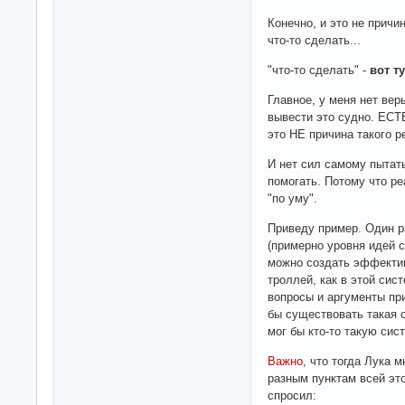
Конечно, и это не причи
что-то сделать...
"что-то сделать" -
вот т
Главное, у меня нет вер
вывести это судно. Е
это НЕ причина такого р
И нет сил самому пытат
помогать. Потому что ре
"по уму".
Приведу пример. Один р
(примерно уровня идей cr
можно создать эффектив
троллей, как в этой сист
вопросы и аргументы при
бы существовать такая 
мог бы кто-то такую сис
Важно
, что тогда Лука 
разным пунктам всей эт
спросил: