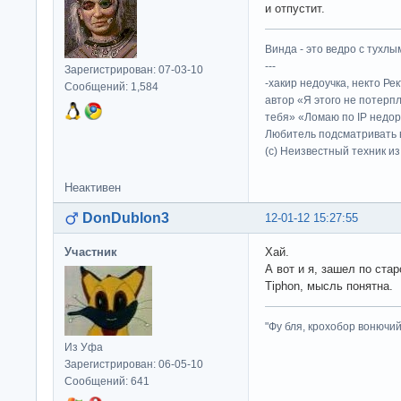
и отпустит.
Винда - это ведро с тухлым
---
Зарегистрирован: 07-03-10
-хакир недоучка, некто Ре
Сообщений: 1,584
автор «Я этого не потерп
тебя» «Ломаю по IP недор
Любитель подсматривать в
(c) Неизвестный техник и
Неактивен
DonDublon3
12-01-12 15:27:55
Участник
Хай.
А вот и я, зашел по стар
Tiphon, мысль понятна.
"Фу бля, крохобор вонючий"
Из Уфа
Зарегистрирован: 06-05-10
Сообщений: 641