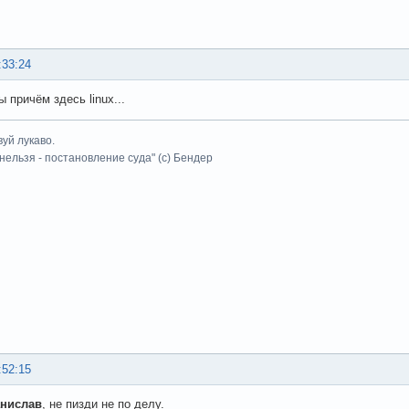
:33:24
 причём здесь linux...
уй лукаво.
 нельзя - постановление суда" (с) Бендер
:52:15
анислав
, не пизди не по делу.