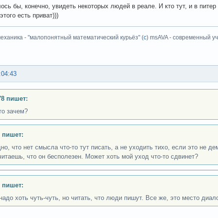
лось бы, конечно, увидеть некоторых людей в реале. И кто тут, и в пите
этого есть приват)))
еханика - "малопонятный математический курьёз" (
с
) msAVA - современный уч
:04:43
8 пишет:
то зачем?
 пишет:
но, что нет смысла что-то тут писать, а не уходить тихо, если это не 
читаешь, что он бесполезен. Может хоть мой уход что-то сдвинет?
 пишет:
надо хоть чуть-чуть, но читать, что люди пишут. Все же, это место диало