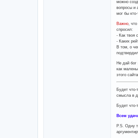
можно созд
вопросы и 
мог бы кто
Важно
, чт
спросил:
- Как твоя
- Каких рей
В том, о ч
подтвердил
Не дай бог
как малень
этого сайта
Будет что-
смысла в д
Будет что-т
Всем удачи
P.S. Одну 
аргументир