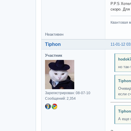
P.P.S Хоте
скоро. Для 
Квантовая м
Неактивен
Tiphon
11-01-12 03
Участник
hodok7
но так-
Tiphon
Очевид
Зарегистрирован: 08-07-10
если с
Сообщений: 2,354
Tiphon
А еще 