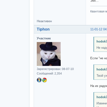
Ээх...
Квантовая м
Неактивен
Tiphon
11-01-12 04
Участник
hodok7
Не наде
Если "не на
Зарегистрирован: 08-07-10
hodok7
Сообщений: 2,354
Твой у
На их радо
hodok7
Извини