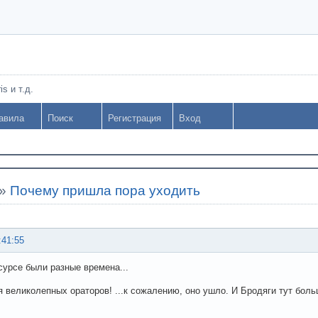
s и т.д.
авила
Поиск
Регистрация
Вход
»
Почему пришла пора уходить
:41:55
сурсе были разные времена...
 великолепных ораторов! ...к сожалению, оно ушло. И Бродяги тут бол