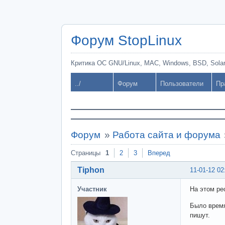
Форум StopLinux
Критика ОС GNU/Linux, MAC, Windows, BSD, Solari
../
Форум
Пользователи
Пр
Форум
»
Работа сайта и форума
Страницы
1
2
3
Вперед
Tiphon
11-01-12 02
Участник
На этом ре
Было время
пишут.