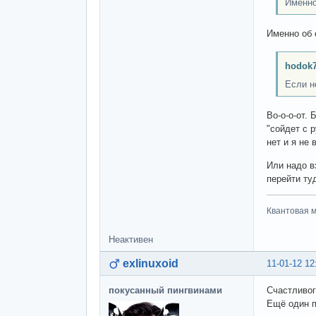
Именно
Именно об 
hodok7
Если н
Во-о-о-от.
"сойдет с 
нет и я не 
Или надо в
перейти ту
Квантовая м
Неактивен
exlinuxoid
11-01-12 12
покусанный пингвинами
Счастливог
Ещё один 