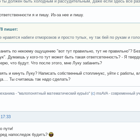
 ты должен быть холодным и рассудительным, даже если здесь все раз
ответственности я и пишу. Из-за нее и пишу.
8 пишет:
е нравятся набеги отморозков и просто тупых, ну так бей по рукам и гол
 Банить по некоему ощущению "вот тут правильно, тут не правильно"? Б
рук". Думаешь у кого-то тут может быть такая ответсвтенность? - Я твер
верю, что будут. Что после этого, мне Луку забанить?
зять и кинуть Луку? Написать собственный стоплинукс, уйти с работы, в
да.... Ты считаешь так надо сделать?
еханика - "малопонятный математический курьёз" (
с
) msAVA - современный уч
:17:33
о пути!
пред напоследок будитъ?