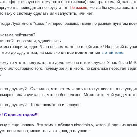
ать эффективную систему авто (практически) фильтра троллей, как в это
аргументы приводятся по кругу и т.д.
Не важно
, могла бы существовать 
-то такую систему сделать или запустить, или нет.
о тогда Лука много "кивал" и переспрашивал меня по разным пунктам все
 система рейтингов?
тингов? - спросил я, удивившись.
ем мы говорили, идея была совсем даже не в рейтингах! На всякий случа
 мою догадку о том, на сколько
он все понял не так
в этой теме
.
 кому-то что-то подумать, что дело именно в том случае. У нас было МН
кую иллюстрацию того, почему же я, в итоге, по капельке перестал вер
.
то по-другому? - Очевидно, что нет смысла что-то тут писать, а не уходи
емарше, если считаешь, что он бесполезен. Может хоть мой уход что-то
о по-другому? - Тогда, возможно и вернусь.
! С новым годом!!!
тему я еще напишу. Эту тему я
обещал
nixadmin-у, который один из немн
ует свои слова, может слышать, когда слушает.