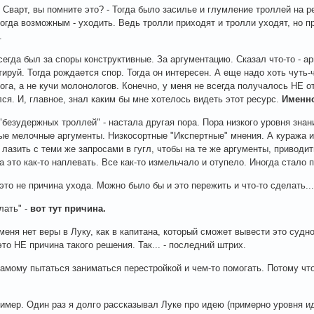
 Сварт, вы помните это? - Тогда было засилье и глумление троллей на р
тогда возможным - уходить. Ведь тролли приходят и тролли уходят, но 
.
всегда был за споры конструктивные. За аргументацию. Сказал что-то - 
тируй. Тогда рождается спор. Тогда он интересен. А еще надо хоть чуть-ч
ога, а не кучи молонологов. Конечно, у меня не всегда получалось НЕ о
лся. И, главное, знал каким бы мне хотелось видеть этот ресурс.
Именн
"безудержных троллей" - настала другая пора. Пора низкого уровня знан
ые мелочные аргументы. Низкосортные "Икспертные" мнения. А куража и в
 лазить с теми же запросами в гугл, чтобы на те же аргументы, приводить
а это как-то наплевать. Все как-то измельчало и отупело. Иногда стало 
 это не причина ухода. Можно было бы и это пережить и что-то сделать...
лать" -
вот тут причина.
 меня нет веры в Луку, как в капитана, который сможет вывести это с
это НЕ причина такого решения. Так... - последний штрих.
самому пытаться заниматься перестройкой и чем-то помогать. Потому что
имер. Один раз я долго рассказывал Луке про идею (примерно уровня идей