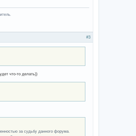
итель.
#3
удет что-то делать))
венностью за судьбу данного форума.