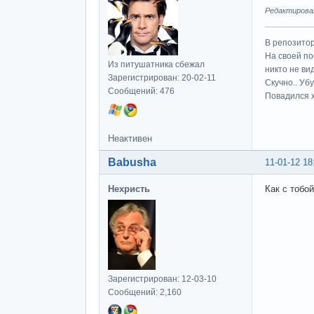
Редактировалс
В репозито
На своей по
Из питушатника сбежал
никто не ви
Зарегистрирован: 20-02-11
Скучно.. Уб
Сообщений: 476
Повадился х
Неактивен
Babusha
11-01-12 18
Нехристь
Как с тобо
Зарегистрирован: 12-03-10
Сообщений: 2,160