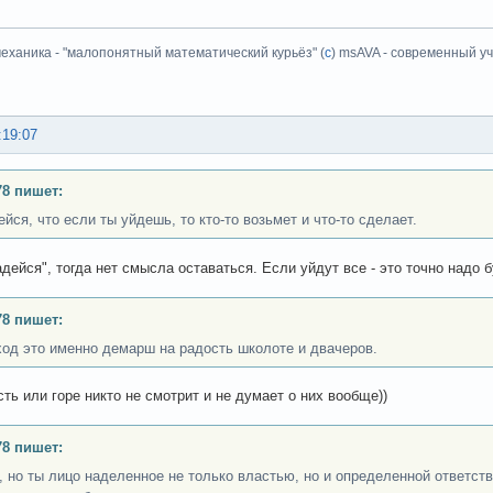
еханика - "малопонятный математический курьёз" (
с
) msAVA - современный уч
:19:07
8 пишет:
йся, что если ты уйдешь, то кто-то возьмет и что-то сделает.
дейся", тогда нет смысла оставаться. Если уйдут все - это точно надо б
8 пишет:
ход это именно демарш на радость школоте и двачеров.
сть или горе никто не смотрит и не думает о них вообще))
8 пишет:
, но ты лицо наделенное не только властью, но и определенной ответст