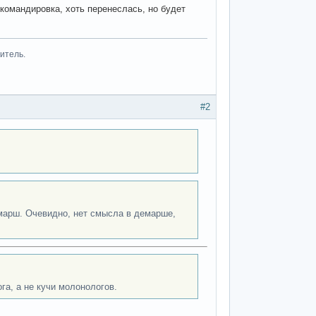
р командировка, хоть перенеслась, но будет
итель.
#2
демарш. Очевидно, нет смысла в демарше,
га, а не кучи молонологов.