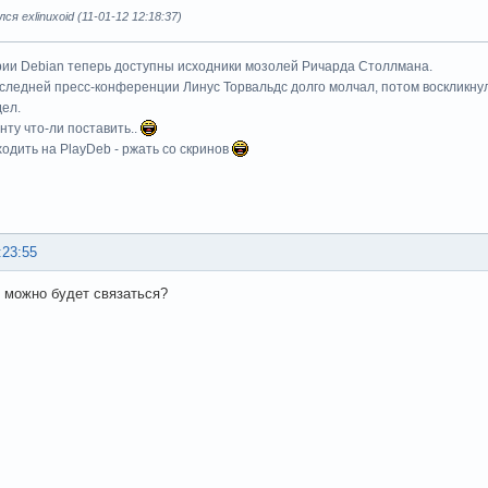
я exlinuxoid (11-01-12 12:18:37)
рии Debian теперь доступны исходники мозолей Ричарда Столлмана.
следней пресс-конференции Линус Торвальдс долго молчал, потом воскликнул: 
дел.
унту что-ли поставить..
одить на PlayDeb - ржать со скринов
:23:55
й можно будет связаться?