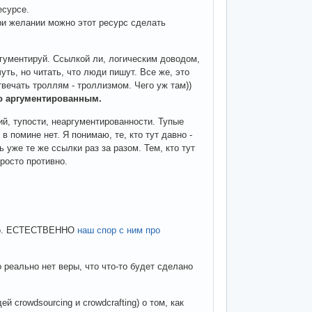
есурсе.
при желании можно этот ресурс сделать
аргументируй. Ссылкой ли, логическим доводом,
уть, но читать, что люди пишут. Все же, это
твечать троллям - троллизмом. Чего уж там))
о аргументированным.
ий, тупости, неаргументированности. Тупые
 помине нет. Я понимаю, те, кто тут давно -
 уже те же ссылки раз за разом. Тем, кто тут
просто противно.
удно. ЕСТЕСТВЕННО
наш спор с ним про
 реально нет веры, что что-то будет сделано
 crowdsourcing и crowdcrafting) о том, как