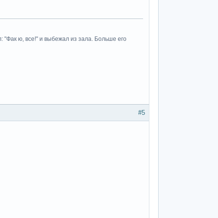
"Фак ю, все!" и выбежал из зала. Больше его
#5