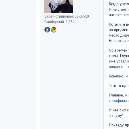
Когда ушел
Я не счел 
интереснее
Зарегистрирован: 08-07-10
Сообщений: 2,354
Кстати, я 
но аргумен
место диал
Но я стара
Со времен 
темы. Глуп
уже устали
недавно - н
Конечно, и
"что-то сде
Главное, у
телефоны
И нет сил 
"по уму".
Приведу пр