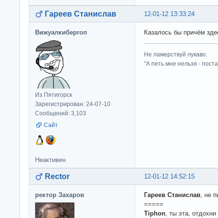
Гареев Станислав
12-01-12 13:33:24
Вижуалкибергоп
Казалось бы причём здесь
Не ламерствуй лукаво.
"А петь мне нельзя - пост
Из Пятигорск
Зарегистрирован: 24-07-10
Сообщений: 3,103
Сайт
Неактивен
Rector
12-01-12 14:52:15
ректор Захаров
Гареев Станислав
, не 
=====
Tiphon
, ты эта, отдохн