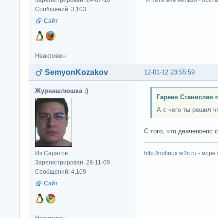
Сообщений: 3,103
Сайт
Неактивен
SemyonKozakov
12-01-12 23:55:59
Журнашлюшка :)
Гареев Станислав 
А с чего ты решил ч
С того, что двачепонос 
Из Саратов
http://nolinux.w2c.ru
- море
Зарегистрирован: 28-11-09
Сообщений: 4,109
Сайт