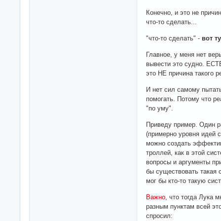
Конечно, и это не причи
что-то сделать...
"что-то сделать" -
вот т
Главное, у меня нет вер
вывести это судно. Е
это НЕ причина такого р
И нет сил самому пытат
помогать. Потому что ре
"по уму".
Приведу пример. Один р
(примерно уровня идей cr
можно создать эффектив
троллей, как в этой сист
вопросы и аргументы при
бы существовать такая 
мог бы кто-то такую сис
Важно
, что тогда Лука 
разным пунктам всей эт
спросил: