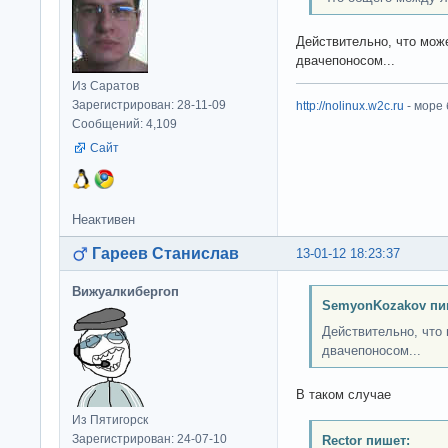
Действительно, что мож
двачепоносом...
Из Саратов
Зарегистрирован: 28-11-09
http://nolinux.w2c.ru
- море
Сообщений: 4,109
Сайт
Неактивен
Гареев Станислав
13-01-12 18:23:37
Вижуалкибергоп
SemyonKozakov пи
Действительно, что
двачепоносом...
В таком случае
Из Пятигорск
Зарегистрирован: 24-07-10
Rector пишет: