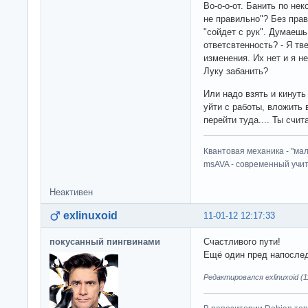
Во-о-о-от. Банить по не
не правильно"? Без пра
"сойдет с рук". Думаешь
ответсвтенность? - Я тв
изменения. Их нет и я не
Луку забанить?
Или надо взять и кинуть
уйти с работы, вложить 
перейти туда.... Ты счи
Квантовая механика - "ма
msAVA - современный учит
Неактивен
exlinuxoid
11-01-12 12:17:33
покусанный пингвинами
Счастливого пути!
Ещё один пред напосле
Редактировался exlinuxoid (1