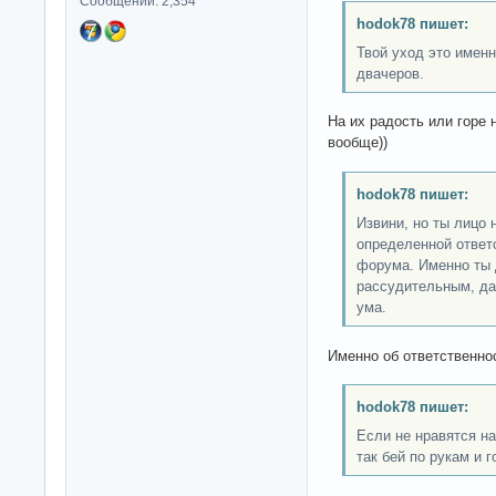
Сообщений: 2,354
hodok78 пишет:
Твой уход это имен
двачеров.
На их радость или горе 
вообще))
hodok78 пишет:
Извини, но ты лицо 
определенной ответ
форума. Именно ты
рассудительным, да
ума.
Именно об ответственнос
hodok78 пишет:
Если не нравятся на
так бей по рукам и 