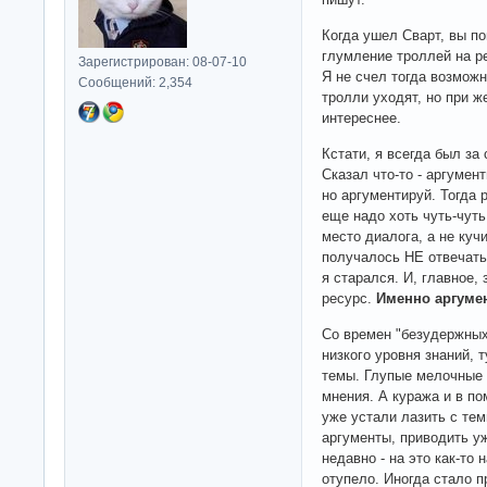
Когда ушел Сварт, вы по
глумление троллей на р
Зарегистрирован: 08-07-10
Я не счел тогда возможн
Сообщений: 2,354
тролли уходят, но при 
интереснее.
Кстати, я всегда был за
Сказал что-то - аргумен
но аргументируй. Тогда 
еще надо хоть чуть-чуть
место диалога, а не куч
получалось НЕ отвечать
я старался. И, главное,
ресурс.
Именно аргуме
Со времен "безудержных 
низкого уровня знаний, 
темы. Глупые мелочные 
мнения. А куража и в пом
уже устали лазить с тем
аргументы, приводить уж
недавно - на это как-то 
отупело. Иногда стало п