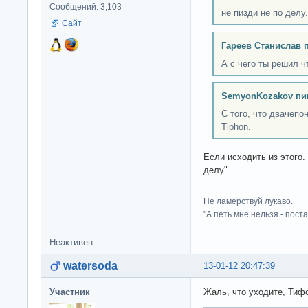
Сообщений: 3,103
не пизди не по делу.
Сайт
Гареев Станислав 
А с чего ты решил ч
SemyonKozakov пи
С того, что двачепо
Tiphon.
Если исходить из этого. 
делу".
Не ламерствуй лукаво.
"А петь мне нельзя - пост
Неактивен
watersoda
13-01-12 20:47:39
Участник
Жаль, что уходите, Тифо