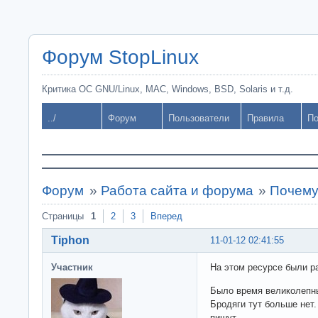
Форум StopLinux
Критика ОС GNU/Linux, MAC, Windows, BSD, Solaris и т.д.
../
Форум
Пользователи
Правила
По
Форум
»
Работа сайта и форума
»
Почему
Страницы
1
2
3
Вперед
Tiphon
11-01-12 02:41:55
Участник
На этом ресурсе были ра
Было время великолепны
Бродяги тут больше нет
пишут.