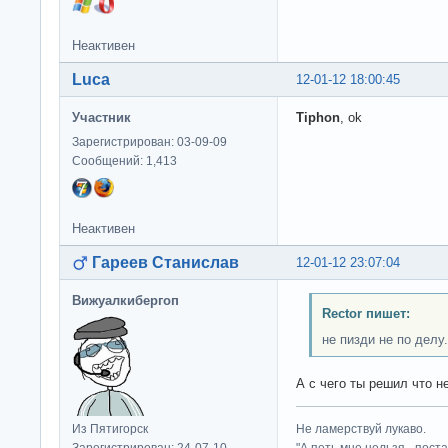
Неактивен
Luca
12-01-12 18:00:45
Участник
Tiphon
, ok
Зарегистрирован: 03-09-09
Сообщений: 1,413
Неактивен
Гареев Станислав
12-01-12 23:07:04
Вижуалкибергоп
Rector пишет:
не пизди не по делу.
А с чего ты решил что н
Из Пятигорск
Не ламерствуй лукаво.
Зарегистрирован: 24-07-10
"А петь мне нельзя - пост