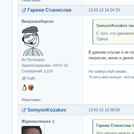
Неактивен
Гареев Станислав
13-01-12 14:24:33
Вижуалкибергоп
SemyonKozakov пи
С того, что двачепо
Tiphon.
В данном случае я не п
линуксом, мною и дваче
Из Пятигорск
Зарегистрирован: 24-07-10
Сообщений: 3,103
Не ламерствуй лукаво.
"А петь мне нельзя - пост
Сайт
Неактивен
SemyonKozakov
13-01-12 14:39:59
Журнашлюшка :)
Гареев Станислав 
Что общего между 