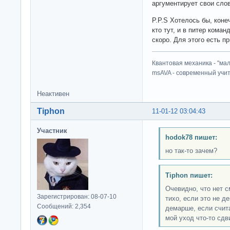
аргументирует свои сло
P.P.S Хотелось бы, коне
кто тут, и в питер коман
скоро. Для этого есть пр
Квантовая механика - "ма
msAVA - современный учит
Неактивен
Tiphon
11-01-12 03:04:43
Участник
hodok78 пишет:
но так-то зачем?
Tiphon пишет:
Очевидно, что нет с
Зарегистрирован: 08-07-10
тихо, если это не д
Сообщений: 2,354
демарше, если счит
мой уход что-то сдв