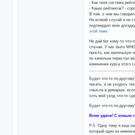
- Как твоя система рейт
- Каких рейтингов? - сп
В том, о чем мы говорил
На всякий случай я не с
подтвердил мою догадку
этой теме
.
Не дай бог кому-то что-
случае. У нас было МНО
просто, как маленькую и
по капельке перестал в
изменения курса этого с
Будет что-то по-другому
писать, а не уходить ти
смысла в демарше, если
хоть мой уход что-то сд
Будет что-то по-другому
Всем удачи! С новым г
P.S. Одну тему я еще н
который один из немноги