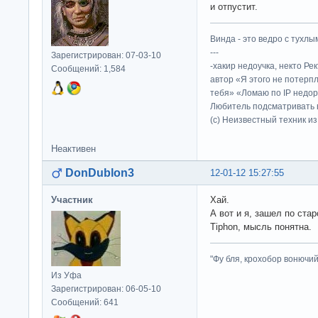
и отпустит.
Винда - это ведро с тухлым
---
Зарегистрирован: 07-03-10
-хакир недоучка, некто Ре
Сообщений: 1,584
автор «Я этого не потерп
тебя» «Ломаю по IP недор
Любитель подсматривать в
(c) Неизвестный техник и
Неактивен
DonDublon3
12-01-12 15:27:55
Участник
Хай.
А вот и я, зашел по стар
Tiphon, мысль понятна.
"Фу бля, крохобор вонючий"
Из Уфа
Зарегистрирован: 06-05-10
Сообщений: 641