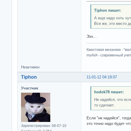
Tiphon пишет:
А еще надо хоть чут
Все же, это место д
Ээх...
Квантовая механика - "ма
msAVA - современный учит
Неактивен
Tiphon
11-01-12 04:19:07
Участник
hodok78 пишет:
Не надейся, что если
то сделает.
Если "не надейся", тогд
это точно надо будет что
Зарегистрирован: 08-07-10