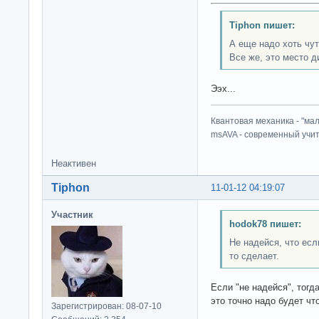
Tiphon пишет:
А еще надо хоть чут
Все же, это место д
Ээх...
Квантовая механика - "ма
msAVA - современный учит
Неактивен
Tiphon
11-01-12 04:19:07
Участник
hodok78 пишет:
Не надейся, что если
то сделает.
Если "не надейся", тогд
это точно надо будет что
Зарегистрирован: 08-07-10