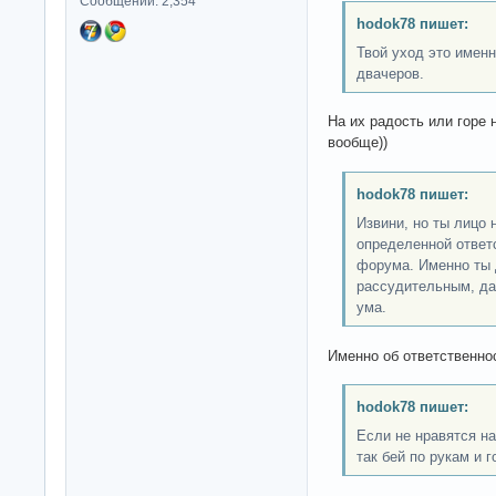
Сообщений: 2,354
hodok78 пишет:
Твой уход это имен
двачеров.
На их радость или горе 
вообще))
hodok78 пишет:
Извини, но ты лицо 
определенной ответ
форума. Именно ты
рассудительным, да
ума.
Именно об ответственнос
hodok78 пишет:
Если не нравятся на
так бей по рукам и 