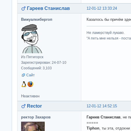
Гареев Станислав
12-01-12 13:33:24
Вижуалкибергоп
Казалось бы причём здесь
Не ламерствуй лукаво.
"А петь мне нельзя - пост
Из Пятигорск
Зарегистрирован: 24-07-10
Сообщений: 3,103
Сайт
Неактивен
Rector
12-01-12 14:52:15
ректор Захаров
Гареев Станислав
, не 
=====
Tiphon
, ты эта, отдохн