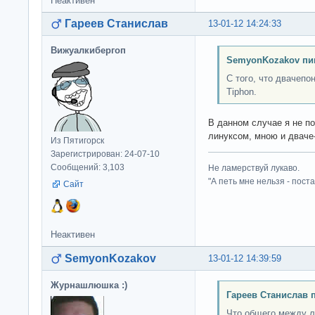
Неактивен
Гареев Станислав
13-01-12 14:24:33
Вижуалкибергоп
SemyonKozakov пи
С того, что двачепо
Tiphon.
В данном случае я не п
линуксом, мною и дваче
Из Пятигорск
Зарегистрирован: 24-07-10
Сообщений: 3,103
Не ламерствуй лукаво.
"А петь мне нельзя - пост
Сайт
Неактивен
SemyonKozakov
13-01-12 14:39:59
Журнашлюшка :)
Гареев Станислав 
Что общего между 