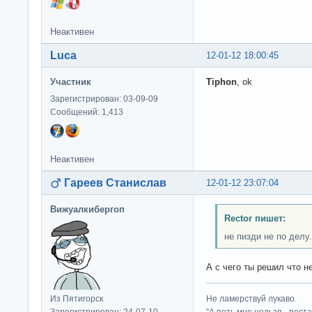
Неактивен
Luca
12-01-12 18:00:45
Участник
Tiphon
, ok
Зарегистрирован: 03-09-09
Сообщений: 1,413
Неактивен
Гареев Станислав
12-01-12 23:07:04
Вижуалкибергоп
Rector пишет:
не пизди не по делу.
А с чего ты решил что н
Из Пятигорск
Не ламерствуй лукаво.
Зарегистрирован: 24-07-10
"А петь мне нельзя - пост