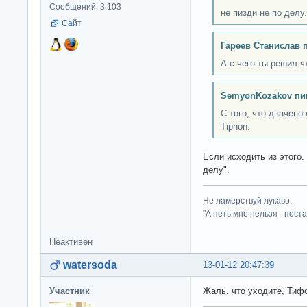
Сообщений: 3,103
не пизди не по делу.
Сайт
Гареев Станислав 
А с чего ты решил ч
SemyonKozakov пи
С того, что двачепо
Tiphon.
Если исходить из этого. 
делу".
Не ламерствуй лукаво.
"А петь мне нельзя - пост
Неактивен
watersoda
13-01-12 20:47:39
Участник
Жаль, что уходите, Тифо