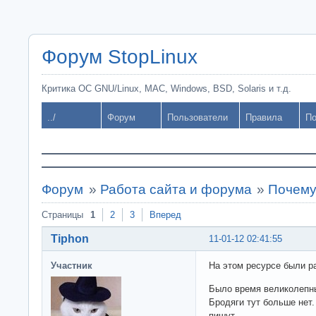
Форум StopLinux
Критика ОС GNU/Linux, MAC, Windows, BSD, Solaris и т.д.
../
Форум
Пользователи
Правила
По
Форум
»
Работа сайта и форума
»
Почему
Страницы
1
2
3
Вперед
Tiphon
11-01-12 02:41:55
Участник
На этом ресурсе были ра
Было время великолепны
Бродяги тут больше нет
пишут.