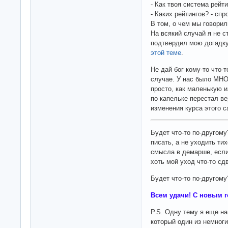
- Как твоя система рейт
- Каких рейтингов? - сп
В том, о чем мы говорил
На всякий случай я не с
подтвердил мою догадку
этой теме
.
Не дай бог кому-то что-
случае. У нас было МНО
просто, как маленькую и
по капельке перестал в
изменения курса этого с
Будет что-то по-другому
писать, а не уходить ти
смысла в демарше, если
хоть мой уход что-то сд
Будет что-то по-другому
Всем удачи! С новым г
P.S. Одну тему я еще н
который один из немноги