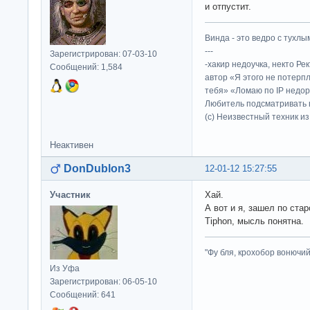
и отпустит.
Винда - это ведро с тухлым
---
Зарегистрирован: 07-03-10
-хакир недоучка, некто Ре
Сообщений: 1,584
автор «Я этого не потерп
тебя» «Ломаю по IP недор
Любитель подсматривать в
(c) Неизвестный техник и
Неактивен
DonDublon3
12-01-12 15:27:55
Участник
Хай.
А вот и я, зашел по стар
Tiphon, мысль понятна.
"Фу бля, крохобор вонючий"
Из Уфа
Зарегистрирован: 06-05-10
Сообщений: 641