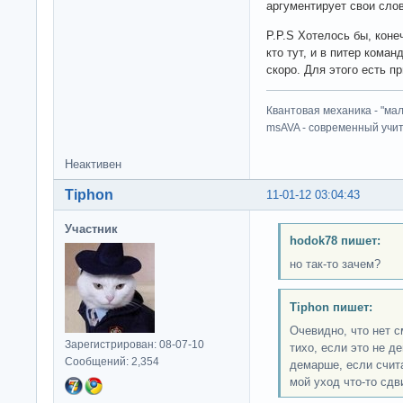
аргументирует свои сло
P.P.S Хотелось бы, коне
кто тут, и в питер коман
скоро. Для этого есть пр
Квантовая механика - "ма
msAVA - современный учит
Неактивен
Tiphon
11-01-12 03:04:43
Участник
hodok78 пишет:
но так-то зачем?
Tiphon пишет:
Очевидно, что нет с
Зарегистрирован: 08-07-10
тихо, если это не д
Сообщений: 2,354
демарше, если счит
мой уход что-то сдв