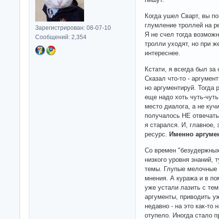
Когда ушел Сварт, вы по
глумление троллей на р
Зарегистрирован: 08-07-10
Я не счел тогда возможн
Сообщений: 2,354
тролли уходят, но при 
интереснее.
Кстати, я всегда был за
Сказал что-то - аргумен
но аргументируй. Тогда 
еще надо хоть чуть-чуть
место диалога, а не куч
получалось НЕ отвечать
я старался. И, главное,
ресурс.
Именно аргуме
Со времен "безудержных 
низкого уровня знаний, 
темы. Глупые мелочные 
мнения. А куража и в пом
уже устали лазить с тем
аргументы, приводить уж
недавно - на это как-то 
отупело. Иногда стало п