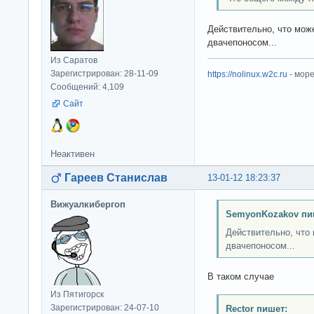
Действительно, что мож
двачепоносом...
Из Саратов
Зарегистрирован: 28-11-09
https://nolinux.w2c.ru
- мор
Сообщений: 4,109
Сайт
Неактивен
Гареев Станислав
13-01-12 18:23:37
Вижуалкибергоп
SemyonKozakov пи
Действительно, что
двачепоносом...
В таком случае
Из Пятигорск
Зарегистрирован: 24-07-10
Rector пишет: