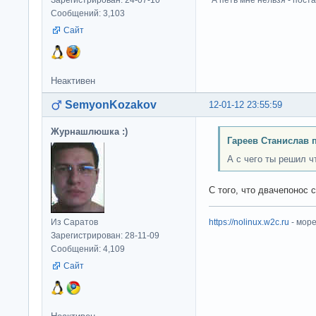
Сообщений: 3,103
Сайт
Неактивен
SemyonKozakov
12-01-12 23:55:59
Журнашлюшка :)
Гареев Станислав 
А с чего ты решил ч
С того, что двачепонос 
Из Саратов
https://nolinux.w2c.ru
- мор
Зарегистрирован: 28-11-09
Сообщений: 4,109
Сайт