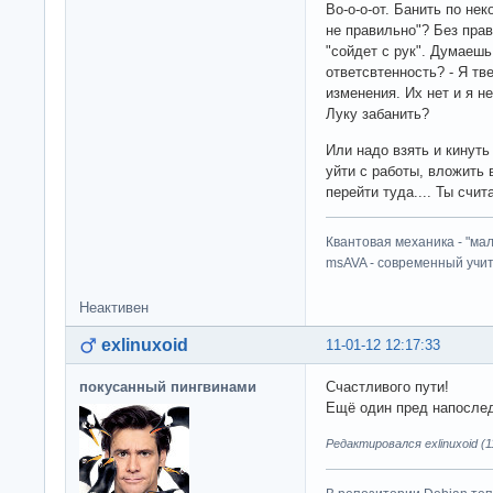
Во-о-о-от. Банить по не
не правильно"? Без пра
"сойдет с рук". Думаешь
ответсвтенность? - Я тв
изменения. Их нет и я не
Луку забанить?
Или надо взять и кинуть
уйти с работы, вложить 
перейти туда.... Ты счи
Квантовая механика - "ма
msAVA - современный учит
Неактивен
exlinuxoid
11-01-12 12:17:33
покусанный пингвинами
Счастливого пути!
Ещё один пред напосле
Редактировался exlinuxoid (1