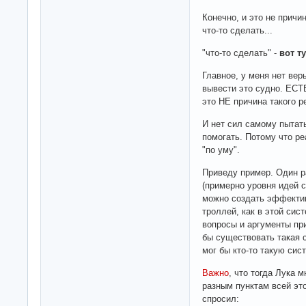
Конечно, и это не причи
что-то сделать...
"что-то сделать" -
вот т
Главное, у меня нет вер
вывести это судно. Е
это НЕ причина такого р
И нет сил самому пытат
помогать. Потому что ре
"по уму".
Приведу пример. Один р
(примерно уровня идей cr
можно создать эффектив
троллей, как в этой сист
вопросы и аргументы при
бы существовать такая 
мог бы кто-то такую сис
Важно
, что тогда Лука 
разным пунктам всей эт
спросил: