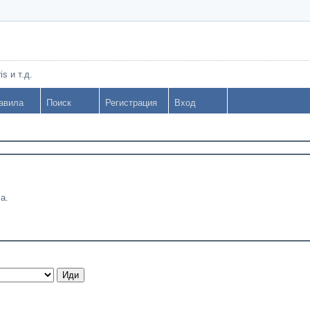
s и т.д.
авила
Поиск
Регистрация
Вход
а.