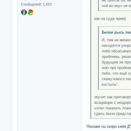
не тролль он, н
Сообщений: 1,420
чоб во вкус не в
как на суде прям)
Белая рысь пи
И, тем не менее
находятся упор
либо обсасыват
проблемы, реше
будущем не пре
ною про пробле
либо, что ещё х
скажу-какого пал
костыль".
звучит как пригово
асоциации с нездор
хотел показать лож
сдесь были предста
Похоже ты скоро себя 