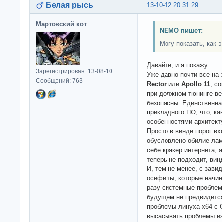
Белая рысь
13-10-12 20:31:29
Мартовский кот
NEMO пишет:
Могу показать, как 
Давайте, и я покажу.
Зарегистрирован: 13-08-10
Уже давно почти все на
Сообщений: 763
Rector
или
Apollo 11
, с
при должном тюнинге ве
безопасны. Единственная
прикладного ПО, что, ка
особенностями архитекту
Просто в винде порог в
обусловлено обилие лам
себе крякер интернета, 
теперь не подходит, винд
И, тем не менее, с зав
осефилы, которые начин
разу системные проблем
будущем не предвидится
проблемы линуха-x64 с 
высасывать проблемы из 