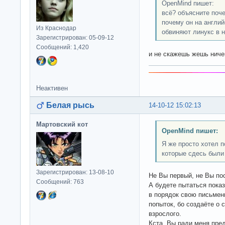
OpenMind пишет:
всё? объясните поче
почему он на англий
Из Краснодар
обвиняют линукс в 
Зарегистрирован: 05-09-12
Сообщений: 1,420
и не скажешь жешь нич
Неактивен
Белая рысь
14-10-12 15:02:13
Мартовский кот
OpenMind пишет:
Я же просто хотел 
которые сдесь были
Зарегистрирован: 13-08-10
Не Вы первый, не Вы пос
Сообщений: 763
А будете пытаться пока
в порядок свою письмен
попыток, бо создаёте о 
взрослого.
Кста, Вы ради меня пре