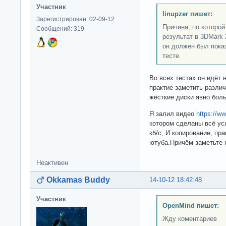
Участник
linupzer пишет:
Зарегистрирован: 02-09-12
Причина, по которо
Сообщений: 319
результат в 3DMark 
он должен был пока
тесте.
Во всех тестах он идёт н
практие заметить различ
жёсткие диски явно боль
Я залил видео
https://
котором сделаны всё усл
кб/с, И копирование, пра
ютуба.Причём заметьте 
Неактивен
Okkamas Buddy
14-10-12 18:42:48
Участник
OpenMind пишет:
Жду коментариев