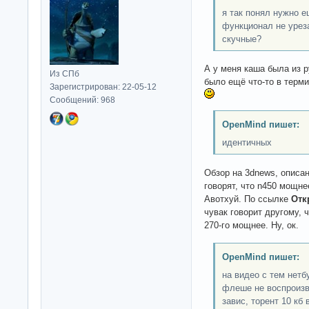
я так понял нужно е
функционал не урез
скучные?
А у меня каша была из р
Из СПб
было ещё что-то в терм
Зарегистрирован: 22-05-12
Сообщений: 968
OpenMind пишет:
идентичных
Обзор на 3dnews, описан
говорят, что n450 мощне
Авотхуй. По ссылке
Отк
чувак говорит другому, 
270-го мощнее. Ну, ок.
OpenMind пишет:
на видео с тем нетб
флеше не воспроизв
завис, торент 10 кб