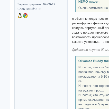
NEMO пишет:
Зарегистрирован: 02-09-12
Очень сомнительно.
Сообщений: 319
я объсяню.кодек просто 
расшифровки файла виде
создать виртуальный пр
задаче не дает никакого
возможность процессора
какоето ускорение, то н
Добавлено спустя 02 ми
Okkamas Buddy пи
И, пофиг, что это б
вариантов, почему в
показывало на 5-10 
ке...
И, пофиг, что торрен
нагружает проц...
И, пофиг, что ютубо
прямо скачивался на
на федоре в браузер
больше...