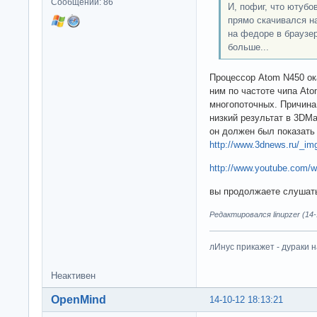
Сообщений: 86
И, пофиг, что ютубо
прямо скачивался на
на федоре в браузер
больше...
Процессор Atom N450 ок
ним по частоте чипа Ato
многопоточных. Причина
низкий результат в 3DMa
он должен был показать 
http://www.3dnews.ru/_im
http://www.youtube.com
вы продолжаете слушать 
Редактировался linupzer (14-
лИнус прикажет - дураки 
Неактивен
OpenMind
14-10-12 18:13:21