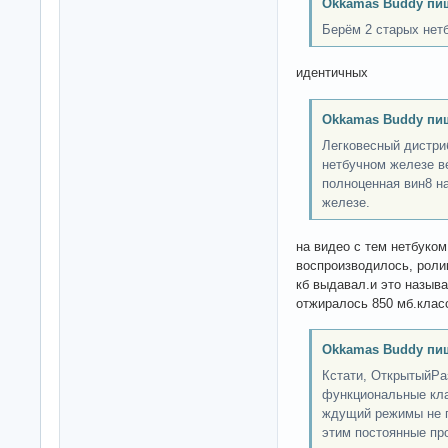
Okkamas Buddy пи
Берём 2 старых нетб
идентичных
Okkamas Buddy пи
Легковесный дистри
нетбучном железе в
полноценная вин8 н
железе.
на видео с тем нетбуко
воспроизводилось, ролик
кб выдавал.и это называ
отжиралось 850 мб.клас
Okkamas Buddy пи
Кстати, ОткрытыйРа
функциональные кла
ждущий режимы не п
этим постоянные про