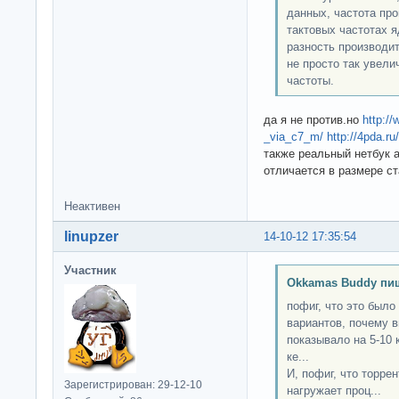
данных, частота про
тактовых частотах 
разность производи
не просто так увели
частоты.
да я не против.но
http:/
_via_c7_m/
http://4pda.r
также реальный нетбук а
отличается в размере с
Неактивен
linupzer
14-10-12 17:35:54
Участник
Okkamas Buddy пи
пофиг, что это было
вариантов, почему в
показывало на 5-10 
ке...
И, пофиг, что торрен
Зарегистрирован: 29-12-10
нагружает проц...