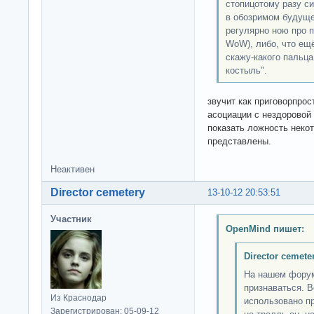
стопицотому разу с
в обозримом будуще
регулярно ною про 
WoW), либо, что ещ
скажу-какого пальца.
костыль".
звучит как приговорпро
асоциации с нездоровой
показать ложность неко
представлены.
Неактивен
Director cemetery
13-10-12 20:53:51
Участник
OpenMind пишет:
Director cemete
На нашем форум
признаваться. В
Из Краснодар
использовано пр
Зарегистрирован: 05-09-12