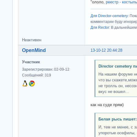
"ололо,
реестр - костыл
Для Director-cemetery
: По
комментарии буду игнорир
Для Rector
: В дальнейшем
Неактивен
OpenMind
13-10-12 20:44:28
Участник
Director cemetery п
Зарегистрирован: 02-09-12
На нашем форуме не
Сообщений: 319
что вы скажете,може
не тролль он, несоз
вкус не вошел...
как на суде прям)
Белая рысь пишет:
И, тем не менее, с 
упоротые осефилы, 