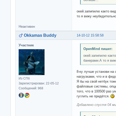
окей.запипилю както ви
то я вижу неубедительно
Неактивен
Okkamas Buddy
14-10-12 15:58:58
Участник
OpenMind пишет:
окей.запипилю какт
банерами.А то я виж
8-ку лучше установи на 
нагрузками, что и в фед
Из СПб
Я бы на свой нетбук тож
Зарегистрирован: 22-05-12
файловые системы, опци
Сообщений: 968
того, что в 100500 раз у
гуглить не придётся.
Добавлено спустя 04 ми