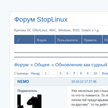
Форум StopLinux
Критика ОС GNU/Linux, MAC, Windows, BSD, Solaris и т.д.
../
Форум
Пользователи
Правила
По
Форум
»
Общее
»
Обновление как судный
Страницы
Назад
1
…
5
6
7
8
9
10
Впе
NEMO
10-10-12 17:27:46
Поджигатель
Уже несколько раз слышу
то что-то ломается. То 
личностей предугадывае
по-другому", то ли дейс