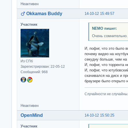
Неактивен
Okkamas Buddy
14-10-12 15:49:57
Участник
NEMO пишет:
Очень сомнительно.
И, пофиг, что это было 
почему видео на ноутбук
секудну больше, чем на 8
Из СПб
И, пофиг, что торрента н
Зарегистрирован: 22-05-12
И, пофиг, что ютубовски
Сообщений: 968
скачивался на диск и пр
браузере было открыто н
Случайности не случайны
Неактивен
OpenMind
14-10-12 15:50:25
Участник