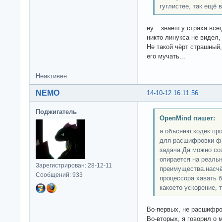
гуглистее, так ещё в
ну... знаеш у страха все
никто линукса не видел,
Не такой чёрт страшный,
его мучать...
Неактивен
NEMO
14-10-12 16:11:56
Поджигатель
OpenMind пишет:
я объсяню.кодек про
для расшифровки фа
задача.Да можно со
опирается на реальн
Зарегистрирован: 28-12-11
преимущества.насчёт
Сообщений: 933
процессора хавать б
какоето ускорение, 
Во-первых, не расшифро
Во-вторых, я говорил о