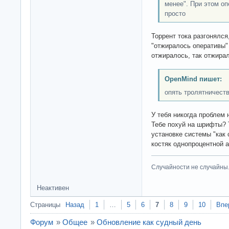
менее". При этом о
просто
Торрент тока разгонялся
"отжиралось оперативы" 
отжиралось, так отжира
OpenMind пишет:
опять тролятничеств
У тебя никогда проблем
Тебе похуй на шрифты? 
установке системы "как 
костяк однопроцентной 
Случайности не случайны
Неактивен
Страницы
Назад
1
…
5
6
7
8
9
10
Впе
Форум
»
Общее
»
Обновление как судный день