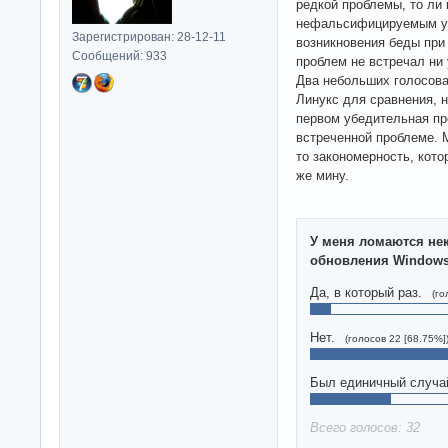
редкой проблемы, то ли
нефальсифицируемым ут
Зарегистрирован: 28-12-11
возникновения беды при 
Сообщений: 933
проблем не встречал ни 
Два небольших голосова
Линукс для сравнения, н
первом убедительная пр
встреченной проблеме. М
то закономерность, кото
же мину.
У меня ломаются не
обновления Window
Да, в который раз.
(го
Нет.
(голосов 22 [68.75%]
Был единичный случа
Всего голосов: 32