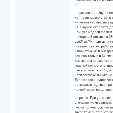
я):
- я установил линус и н
хотя в виндовсе у меня
- я не могу установить 
- в линуксе нет софта д
- линукс медленнее чем
- виндовс 8 летает на 2
a8/i3/i5/i7/fx, притом т
показано как это работае
- твой атом н450 быстре
разница только в 64 бит
быстрого многократного 
главный показатель здес
памяти, то есть 2 гб гдет
- при загрузке линукс не
Тут согласен недоработк
- страшные надписи при 
- синий экран во флеше (
и прочее. При установк
впечатление что линукс 
глюки получалось что н
заходят.90 % того что т