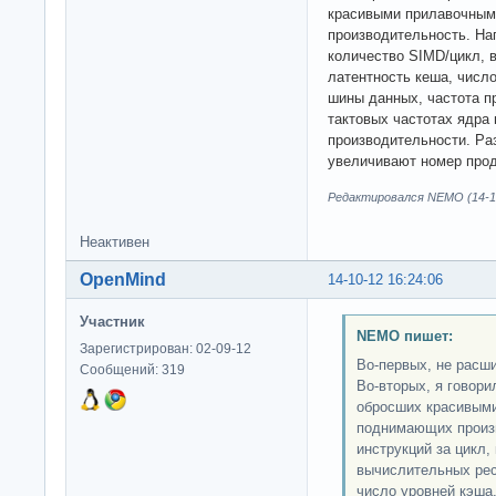
красивыми прилавочным
производительность. Нап
количество SIMD/цикл, 
латентность кеша, числ
шины данных, частота п
тактовых частотах ядра
производительности. Раз
увеличивают номер прод
Редактировался NEMO (14-10
Неактивен
OpenMind
14-10-12 16:24:06
Участник
NEMO пишет:
Зарегистрирован: 02-09-12
Во-первых, не расш
Сообщений: 319
Во-вторых, я говори
обросших красивыми
поднимающих произв
инструкций за цикл,
вычислительных рес
число уровней кэша