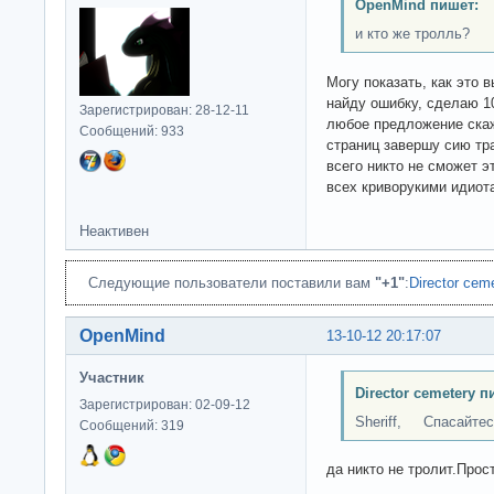
OpenMind пишет:
и кто же тролль?
Могу показать, как это 
найду ошибку, сделаю 10
Зарегистрирован: 28-12-11
любое предложение скаж
Сообщений: 933
страниц завершу сию тр
всего никто не сможет э
всех криворукими идиота
Неактивен
Следующие пользователи поставили вам
"+1"
:
Director cem
OpenMind
13-10-12 20:17:07
Участник
Director cemetery п
Зарегистрирован: 02-09-12
Sheriff, Спасайтесь
Сообщений: 319
да никто не тролит.Прост