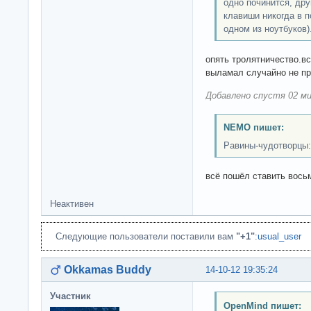
одно починится, др
клавиши никогда в п
одном из ноутбуков)
опять тролятничество.в
выламал случайно не п
Добавлено спустя 02 ми
NEMO пишет:
Равины-чудотворцы:
всё пошёл ставить вось
Неактивен
Следующие пользователи поставили вам
"+1"
:
usual_user
Okkamas Buddy
14-10-12 19:35:24
Участник
OpenMind пишет: