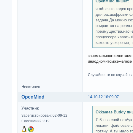
OpenMind пишет:
я объсяню.кодек про
для расшифровки фа
задача.Да можно со
опирается на реальн
преимущества.насчёт
процессора хавать б
какоето ускорение, 
зачемтакмногословтакмн
инаодномитомжежелезе
Случайности не случайны
Неактивен
OpenMind
14-10-12 16:09:07
Участник
Okkamas Buddy пи
Зарегистрирован: 02-09-12
Я бы на свой нетбук
Сообщений: 319
локали, файловые с
потяну. А ты мало то