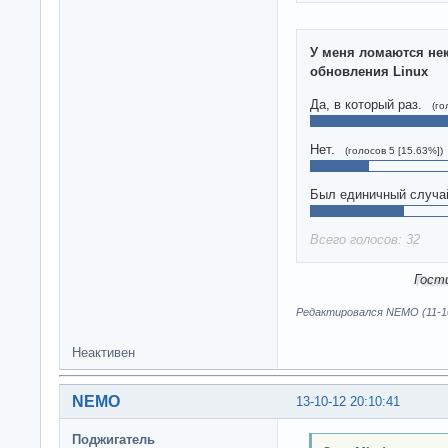
У меня ломаются не
обновления Linux
Да, в который раз.
(го
Нет.
(голосов 5 [15.63%])
Был единичный случа
Всего голосов: 32
Гост
Редактировался NEMO (11-10
Неактивен
NEMO
13-10-12 20:10:41
Поджигатель