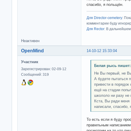
спасибо, я польщён.
Для Director-cemetery
: По
комментарии буду игнорир
Для Rector
: В дальнейшем
Неактивен
OpenMind
14-10-12 15:33:04
Участник
Белая рысь пишет:
Зарегистрирован: 02-09-12
Не Вы первый, не Вы
Сообщений: 319
А будете пытаться 
привести в порядок
ещё на стадии попыт
школоло ни разу не 
Кста, Вы ради меня
написали, спасибо, 
То есть если я буду пр
правильным написанием 
посмотрим на то что пиш