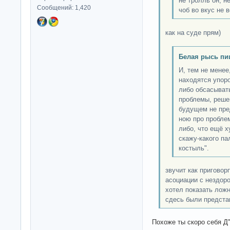
не тролль он, н
Сообщений: 1,420
чоб во вкус не в
как на суде прям)
Белая рысь пи
И, тем не менее
находятся упор
либо обсасыват
проблемы, реше
будущем не пре
ною про пробле
либо, что ещё х
скажу-какого пал
костыль".
звучит как пригово
асоциации с нездор
хотел показать лож
сдесь были предста
Похоже ты скоро себя 