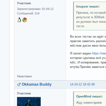
Участник
linupzer пишет:
Зарегистрирован: 02-09-12
Причина, по которо
Сообщений: 319
результат в 3DMark 
он должен был пока
тесте.
Во всех тестах он идёт н
практие заметить различ
жёсткие диски явно боль
Я залил видео
https://
котором сделаны всё усл
кб/с, И копирование, пра
ютуба.Причём заметьте 
Неактивен
Okkamas Buddy
14-10-12 18:42:48
Участник
OpenMind пишет:
Жду коментариев