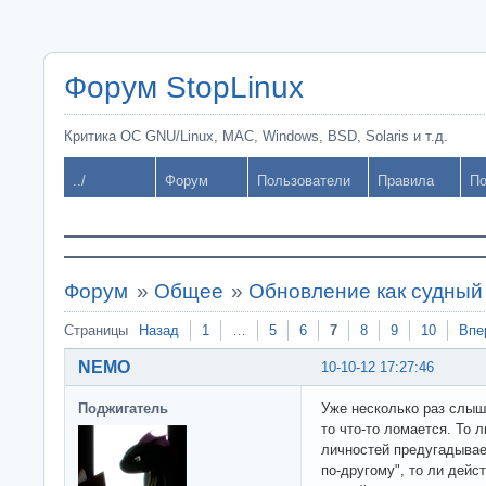
Форум StopLinux
Критика ОС GNU/Linux, MAC, Windows, BSD, Solaris и т.д.
../
Форум
Пользователи
Правила
По
Форум
»
Общее
»
Обновление как судный
Страницы
Назад
1
…
5
6
7
8
9
10
Впе
NEMO
10-10-12 17:27:46
Поджигатель
Уже несколько раз слышу
то что-то ломается. То 
личностей предугадывае
по-другому", то ли дейс