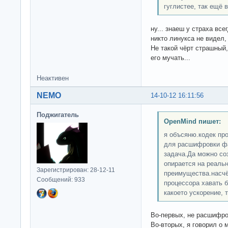
гуглистее, так ещё в
ну... знаеш у страха все
никто линукса не видел,
Не такой чёрт страшный,
его мучать...
Неактивен
NEMO
14-10-12 16:11:56
Поджигатель
OpenMind пишет:
я объсяню.кодек про
для расшифровки фа
задача.Да можно со
опирается на реальн
Зарегистрирован: 28-12-11
преимущества.насчёт
Сообщений: 933
процессора хавать б
какоето ускорение, 
Во-первых, не расшифро
Во-вторых, я говорил о