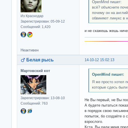
OpenMind пишет:
всё? объясните поче
почему он на англий
Из Краснодар
обвиняют линукс в 
Зарегистрирован: 05-09-12
Сообщений: 1,420
и не скажешь жешь нич
Неактивен
Белая рысь
14-10-12 15:02:13
Мартовский кот
OpenMind пишет:
Я же просто хотел 
которые сдесь были
Зарегистрирован: 13-08-10
Не Вы первый, не Вы пос
Сообщений: 763
А будете пытаться пока
в порядок свою письмен
попыток, бо создаёте о 
взрослого.
Кста, Вы ради меня пре