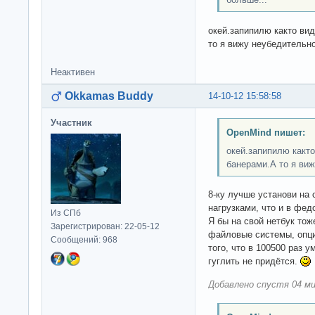
окей.запипилю както ви
то я вижу неубедительно
Неактивен
Okkamas Buddy
14-10-12 15:58:58
Участник
OpenMind пишет:
окей.запипилю какт
банерами.А то я виж
8-ку лучше установи на 
нагрузками, что и в фед
Из СПб
Я бы на свой нетбук тож
Зарегистрирован: 22-05-12
файловые системы, опци
Сообщений: 968
того, что в 100500 раз у
гуглить не придётся.
Добавлено спустя 04 ми