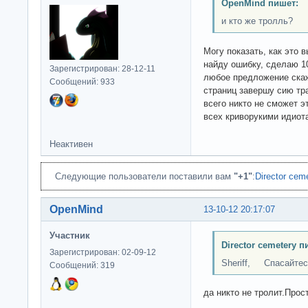
OpenMind пишет:
и кто же тролль?
Могу показать, как это 
найду ошибку, сделаю 10
Зарегистрирован: 28-12-11
любое предложение скаж
Сообщений: 933
страниц завершу сию тр
всего никто не сможет э
всех криворукими идиота
Неактивен
Следующие пользователи поставили вам
"+1"
:
Director cem
OpenMind
13-10-12 20:17:07
Участник
Director cemetery п
Зарегистрирован: 02-09-12
Sheriff, Спасайтесь
Сообщений: 319
да никто не тролит.Прост