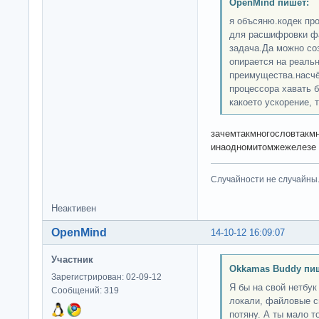
OpenMind пишет:
я объсяню.кодек про
для расшифровки фа
задача.Да можно со
опирается на реальн
преимущества.насчёт
процессора хавать б
какоето ускорение, 
зачемтакмногословтакмн
инаодномитомжежелезе
Случайности не случайны
Неактивен
OpenMind
14-10-12 16:09:07
Участник
Okkamas Buddy пи
Зарегистрирован: 02-09-12
Я бы на свой нетбук
Сообщений: 319
локали, файловые с
потяну. А ты мало то