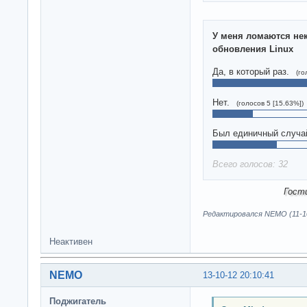
У меня ломаются не
обновления Linux
Да, в который раз.
(го
Нет.
(голосов 5 [15.63%])
Был единичный случа
Всего голосов: 32
Гост
Редактировался NEMO (11-10
Неактивен
NEMO
13-10-12 20:10:41
Поджигатель