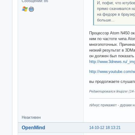
Сообщений: 86
И, пофиг, что ютубо
прямо скачивался на
на федоре в браузер
больше...
Процессор Atom N450 ок
ним по частоте чипа Ato
многопоточных. Причина
низкий результат в 3DMa
он должен был показать 
http://www.3dnews.ru/_im
http://www.youtube.com
вы продолжаете слушать 
Редактировался linupzer (14-
лИнус прикажет - дураки 
Неактивен
OpenMind
14-10-12 18:13:21