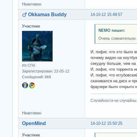
Неактивен
Okkamas Buddy
14-10-12 15:49:57
Участник
NEMO пишет:
Очень сомнительно.
И, пофиг, что это было 
почему видео на ноутбук
секудну больше, чем на 8
Из СПб
И, пофиг, что торрента н
Зарегистрирован: 22-05-12
И, пофиг, что ютубовски
Сообщений: 968
скачивался на диск и пр
браузере было открыто н
Случайности не случайны
Неактивен
OpenMind
14-10-12 15:50:25
Участник