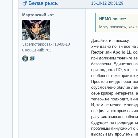
Белая рысь
13-10-12 20:31:29
Мартовский кот
NEMO пишет:
Могу показать, как 
Давайте, и я покажу.
Зарегистрирован: 13-08-10
Уже давно почти все на
Сообщений: 763
Rector
или
Apollo 11
, с
при должном тюнинге ве
безопасны. Единственная
прикладного ПО, что, ка
особенностями архитекту
Просто в винде порог в
обусловлено обилие лам
себе крякер интернета, 
теперь не подходит, винд
И, тем не менее, с зав
осефилы, которые начин
разу системные проблем
будущем не предвидится
проблемы линуха-x64 с 
высасывать проблемы из 