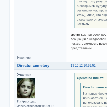
стопицотому разу с
в обозримом будуще
регулярно ною про 
WoW), либо, что ещ
скажу-какого пальца.
костыль".
звучит как приговорпро
асоциации с нездоровой
показать ложность неко
представлены.
Неактивен
Director cemetery
13-10-12 20:53:51
Участник
OpenMind пишет:
Director cemete
На нашем форум
признаваться. В
Из Краснодар
использовано пр
Зарегистрирован: 05-09-12