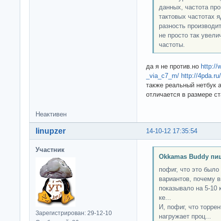
данных, частота про
тактовых частотах 
разность производи
не просто так увели
частоты.
да я не против.но
http:/
_via_c7_m/
http://4pda.r
также реальный нетбук а
отличается в размере с
Неактивен
linupzer
14-10-12 17:35:54
Участник
Okkamas Buddy пи
пофиг, что это было
вариантов, почему в
показывало на 5-10 
ке...
И, пофиг, что торрен
Зарегистрирован: 29-12-10
нагружает проц...