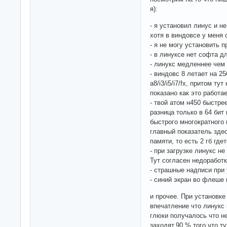
я):
- я установил линус и н
хотя в виндовсе у меня
- я не могу установить 
- в линуксе нет софта д
- линукс медленнее чем
- виндовс 8 летает на 2
a8/i3/i5/i7/fx, притом т
показано как это работае
- твой атом н450 быстре
разница только в 64 бит
быстрого многократного 
главный показатель здес
памяти, то есть 2 гб гдет
- при загрузке линукс не
Тут согласен недоработк
- страшные надписи при 
- синий экран во флеше (
и прочее. При установк
впечатление что линукс 
глюки получалось что н
заходят.90 % того что т