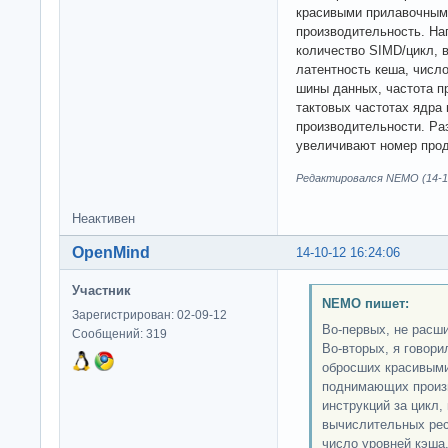
красивыми прилавочным
производительность. Нап
количество SIMD/цикл, 
латентность кеша, числ
шины данных, частота п
тактовых частотах ядра
производительности. Раз
увеличивают номер прод
Редактировался NEMO (14-10
Неактивен
OpenMind
14-10-12 16:24:06
Участник
NEMO пишет:
Зарегистрирован: 02-09-12
Во-первых, не расш
Сообщений: 319
Во-вторых, я говори
обросших красивыми
поднимающих произв
инструкций за цикл,
вычислительных рес
число уровней кэша