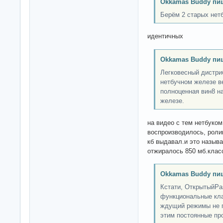
Okkamas Buddy пи
Берём 2 старых нетб
идентичных
Okkamas Buddy пи
Легковесный дистри
нетбучном железе в
полноценная вин8 н
железе.
на видео с тем нетбуко
воспроизводилось, ролик
кб выдавал.и это называ
отжиралось 850 мб.клас
Okkamas Buddy пи
Кстати, ОткрытыйРа
функциональные кла
ждущий режимы не п
этим постоянные про