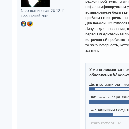
редкой проблемы, то ли
нефальсифицируемым ут
Зарегистрирован: 28-12-11
возникновения беды при 
Сообщений: 933
проблем не встречал ни 
Два небольших голосова
Линукс для сравнения, н
первом убедительная пр
встреченной проблеме. М
то закономерность, кото
же мину.
У меня ломаются не
обновления Window
Да, в который раз.
(го
Нет.
(голосов 22 [68.75%]
Был единичный случа
Всего голосов: 32