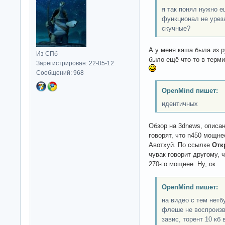
я так понял нужно е
функционал не урез
скучные?
А у меня каша была из р
Из СПб
было ещё что-то в терм
Зарегистрирован: 22-05-12
Сообщений: 968
OpenMind пишет:
идентичных
Обзор на 3dnews, описан
говорят, что n450 мощне
Авотхуй. По ссылке
Отк
чувак говорит другому, 
270-го мощнее. Ну, ок.
OpenMind пишет:
на видео с тем нетб
флеше не воспроизв
завис, торент 10 кб