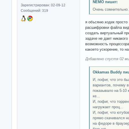
NEMO пишет:
Зарегистрирован: 02-09-12
Очень сомнительно.
Сообщений: 319
я объсяню.кодек просто 
расшифровки файла виде
создать виртуальный пр
задаче не дает никакого
возможность процессора
какоето ускорение, то н
Добавлено спустя 02 ми
Okkamas Buddy пи
И, пофиг, что это б
вариантов, почему в
показывало на 5-10 
ке...
И, пофиг, что торрен
нагружает проц...
И, пофиг, что ютубо
прямо скачивался на
на федоре в браузер
больше...