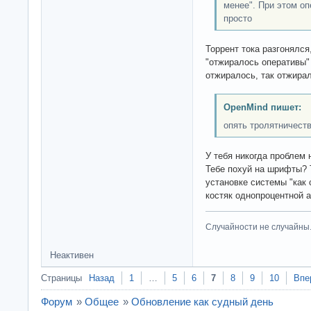
менее". При этом о
просто
Торрент тока разгонялся
"отжиралось оперативы" 
отжиралось, так отжира
OpenMind пишет:
опять тролятничеств
У тебя никогда проблем
Тебе похуй на шрифты? 
установке системы "как 
костяк однопроцентной 
Случайности не случайны
Неактивен
Страницы
Назад
1
…
5
6
7
8
9
10
Впе
Форум
»
Общее
»
Обновление как судный день