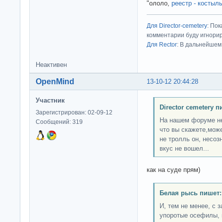
"ололо,
реестр - костыл
Для Director-cemetery
: По
комментарии буду игнорир
Для Rector
: В дальнейшем
Неактивен
OpenMind
13-10-12 20:44:28
Участник
Director cemetery п
Зарегистрирован: 02-09-12
На нашем форуме не
Сообщений: 319
что вы скажете,може
не тролль он, несоз
вкус не вошел...
как на суде прям)
Белая рысь пишет:
И, тем не менее, с 
упоротые осефилы, 