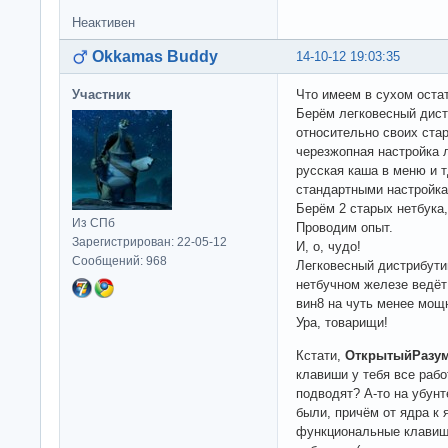
Неактивен
Okkamas Buddy
14-10-12 19:03:35
Участник
Что имеем в сухом оста
Берём легковесный дист
относительно своих ста
черезжопная настройка л
русская каша в меню и 
стандартными настройка
Берём 2 старых нетбука,
Из СПб
Проводим опыт.
Зарегистрирован: 22-05-12
И, о, чудо!
Сообщений: 968
Легковесный дистрибути
нетбучном железе ведёт
вин8 на чуть менее мощ
Ура, товарищи!
Кстати,
ОткрытыйРазу
клавиши у тебя все ра
подводят? А-то на убун
были, причём от ядра к 
функциональные клавиши