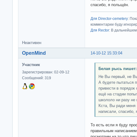
спасибо, я польщён.
Для Director-cemetery
: По
комментарии буду игнорир
Для Rector
: В дальнейшем
Неактивен
OpenMind
14-10-12 15:33:04
Участник
Белая рысь пишет:
Зарегистрирован: 02-09-12
Не Вы первый, не Вы
Сообщений: 319
А будете пытаться 
привести в порядок
ещё на стадии попыт
школоло ни разу не 
Кста, Вы ради меня
написали, спасибо, 
То есть если я буду пр
правильным написанием 
посмотрим на то что пиш