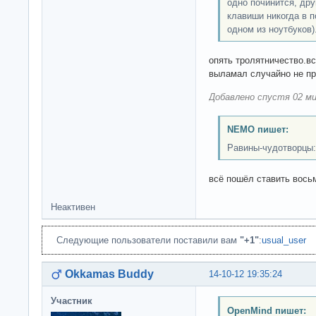
одно починится, др
клавиши никогда в п
одном из ноутбуков)
опять тролятничество.в
выламал случайно не п
Добавлено спустя 02 ми
NEMO пишет:
Равины-чудотворцы:
всё пошёл ставить вось
Неактивен
Следующие пользователи поставили вам
"+1"
:
usual_user
Okkamas Buddy
14-10-12 19:35:24
Участник
OpenMind пишет: