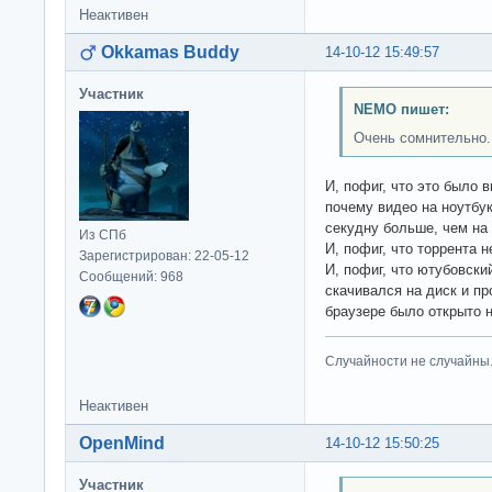
Неактивен
Okkamas Buddy
14-10-12 15:49:57
Участник
NEMO пишет:
Очень сомнительно.
И, пофиг, что это было 
почему видео на ноутбук
секудну больше, чем на 8
Из СПб
И, пофиг, что торрента н
Зарегистрирован: 22-05-12
И, пофиг, что ютубовски
Сообщений: 968
скачивался на диск и пр
браузере было открыто н
Случайности не случайны
Неактивен
OpenMind
14-10-12 15:50:25
Участник