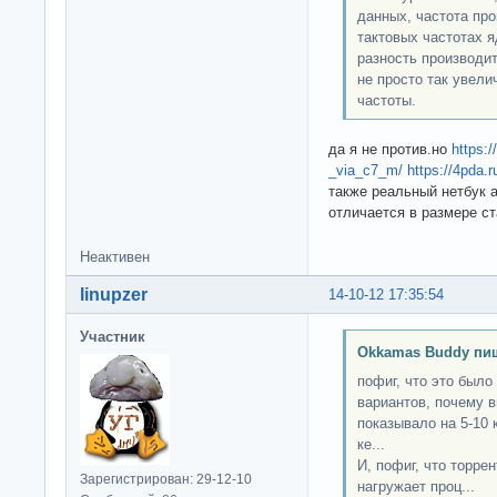
данных, частота про
тактовых частотах 
разность производи
не просто так увели
частоты.
да я не против.но
https:
_via_c7_m/
https://4pda.
также реальный нетбук а
отличается в размере с
Неактивен
linupzer
14-10-12 17:35:54
Участник
Okkamas Buddy пи
пофиг, что это было
вариантов, почему в
показывало на 5-10 
ке...
И, пофиг, что торрен
Зарегистрирован: 29-12-10
нагружает проц...