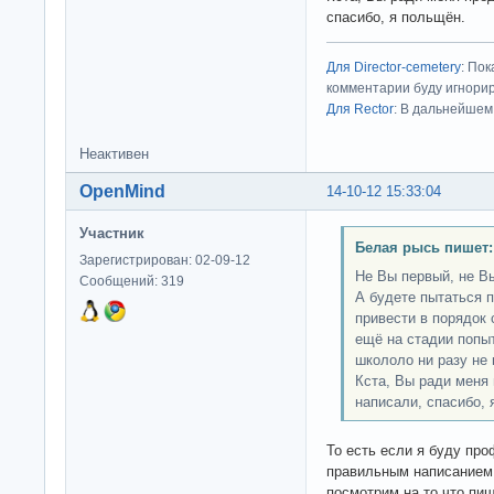
спасибо, я польщён.
Для Director-cemetery
: По
комментарии буду игнорир
Для Rector
: В дальнейшем
Неактивен
OpenMind
14-10-12 15:33:04
Участник
Белая рысь пишет:
Зарегистрирован: 02-09-12
Не Вы первый, не Вы
Сообщений: 319
А будете пытаться 
привести в порядок
ещё на стадии попыт
школоло ни разу не 
Кста, Вы ради меня
написали, спасибо, 
То есть если я буду пр
правильным написанием 
посмотрим на то что пиш