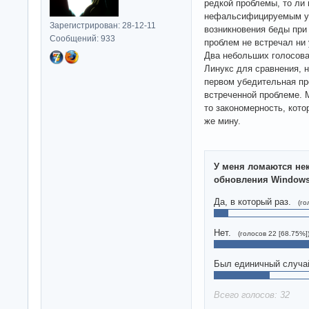
редкой проблемы, то ли
нефальсифицируемым ут
Зарегистрирован: 28-12-11
возникновения беды при 
Сообщений: 933
проблем не встречал ни 
Два небольших голосова
Линукс для сравнения, н
первом убедительная пр
встреченной проблеме. М
то закономерность, кото
же мину.
У меня ломаются не
обновления Window
Да, в который раз.
(го
Нет.
(голосов 22 [68.75%]
Был единичный случа
Всего голосов: 32