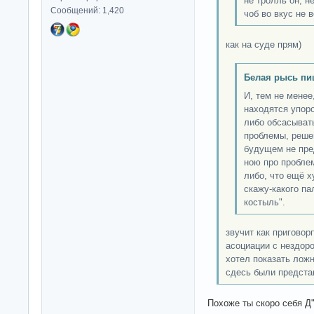
не тролль он, н
Сообщений: 1,420
чоб во вкус не в
как на суде прям)
Белая рысь пи
И, тем не менее
находятся упор
либо обсасыват
проблемы, реше
будущем не пре
ною про пробле
либо, что ещё х
скажу-какого пал
костыль".
звучит как пригово
асоциации с нездор
хотел показать лож
сдесь были предста
Похоже ты скоро себя 