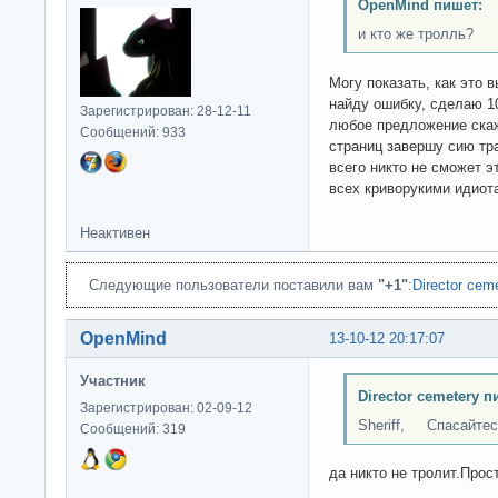
OpenMind пишет:
и кто же тролль?
Могу показать, как это 
найду ошибку, сделаю 10
Зарегистрирован: 28-12-11
любое предложение скаж
Сообщений: 933
страниц завершу сию тр
всего никто не сможет э
всех криворукими идиота
Неактивен
Следующие пользователи поставили вам
"+1"
:
Director cem
OpenMind
13-10-12 20:17:07
Участник
Director cemetery п
Зарегистрирован: 02-09-12
Sheriff, Спасайтесь
Сообщений: 319
да никто не тролит.Прост