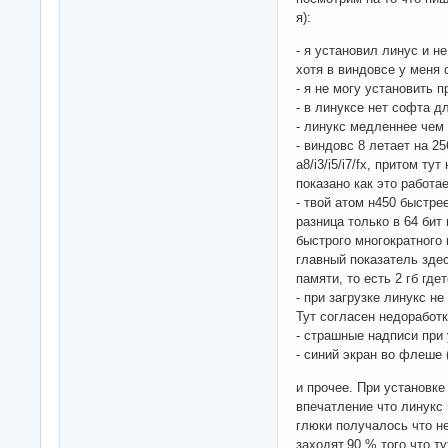
я):
- я установил линус и н
хотя в виндовсе у меня
- я не могу установить 
- в линуксе нет софта д
- линукс медленнее чем
- виндовс 8 летает на 2
a8/i3/i5/i7/fx, притом т
показано как это работае
- твой атом н450 быстре
разница только в 64 бит
быстрого многократного 
главный показатель здес
памяти, то есть 2 гб гдет
- при загрузке линукс не
Тут согласен недоработк
- страшные надписи при 
- синий экран во флеше (
и прочее. При установк
впечатление что линукс 
глюки получалось что н
заходят.90 % того что т