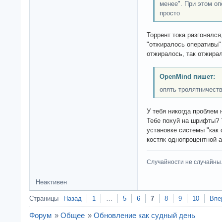
менее". При этом о
просто
Торрент тока разгонялся
"отжиралось оперативы" 
отжиралось, так отжира
OpenMind пишет:
опять тролятничеств
У тебя никогда проблем
Тебе похуй на шрифты? 
установке системы "как 
костяк однопроцентной 
Случайности не случайны
Неактивен
Страницы
Назад
1
…
5
6
7
8
9
10
Впе
Форум
»
Общее
»
Обновление как судный день