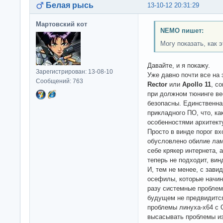
Белая рысь
13-10-12 20:31:29
Мартовский кот
NEMO пишет:
Могу показать, как 
Давайте, и я покажу.
Зарегистрирован: 13-08-10
Уже давно почти все на
Сообщений: 763
Rector
или
Apollo 11
, с
при должном тюнинге ве
безопасны. Единственная
прикладного ПО, что, ка
особенностями архитекту
Просто в винде порог в
обусловлено обилие лам
себе крякер интернета, 
теперь не подходит, винд
И, тем не менее, с зав
осефилы, которые начин
разу системные проблем
будущем не предвидится
проблемы линуха-x64 с 
высасывать проблемы из 