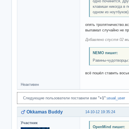
одно починится, др
клавиши никогда в п
одном из ноутбуков)
опять тролятничество.в
выламал случайно не п
Добавлено спустя 02 ми
NEMO пишет:
Равины-чудотворцы:
всё пошёл ставить вось
Неактивен
Следующие пользователи поставили вам
"+1"
:
usual_user
Okkamas Buddy
14-10-12 19:35:24
Участник
OpenMind пишет: