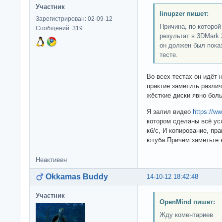
Участник
linupzer пишет:
Зарегистрирован: 02-09-12
Причина, по которо
Сообщений: 319
результат в 3DMark 
он должен был пока
тесте.
Во всех тестах он идёт н
практие заметить различ
жёсткие диски явно боль
Я залил видео
https://
котором сделаны всё усл
кб/с, И копирование, пра
ютуба.Причём заметьте 
Неактивен
Okkamas Buddy
14-10-12 18:42:48
Участник
OpenMind пишет:
Жду коментариев