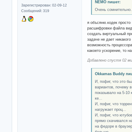
NEMO пишет:
Зарегистрирован: 02-09-12
Очень сомнительно.
Сообщений: 319
я объсяню.кодек просто 
расшифровки файла виде
создать виртуальный пр
задаче не дает никакого
возможность процессора
какоето ускорение, то н
Добавлено спустя 02 ми
Okkamas Buddy пи
И, пофиг, что это б
вариантов, почему в
показывало на 5-10 
ке...
И, пофиг, что торрен
нагружает проц...
И, пофиг, что ютубо
прямо скачивался на
на федоре в браузер
больше...