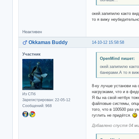
окей.запипилю както ви
то я вижу неубедительно
Неактивен
Okkamas Buddy
14-10-12 15:58:58
Участник
OpenMind пишет:
окей.запипилю какт
банерами.А то я виж
8-ку лучше установи на 
нагрузками, что и в фед
Из СПб
Я бы на свой нетбук тож
Зарегистрирован: 22-05-12
файловые системы, опци
Сообщений: 968
того, что в 100500 раз у
гуглить не придётся.
Добавлено спустя 04 ми