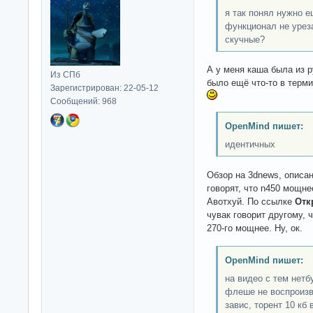
я так понял нужно е
функционал не урез
скучные?
А у меня каша была из р
Из СПб
было ещё что-то в терм
Зарегистрирован: 22-05-12
Сообщений: 968
OpenMind пишет:
идентичных
Обзор на 3dnews, описан
говорят, что n450 мощне
Авотхуй. По ссылке
Отк
чувак говорит другому, 
270-го мощнее. Ну, ок.
OpenMind пишет:
на видео с тем нетб
флеше не воспроизв
завис, торент 10 кб