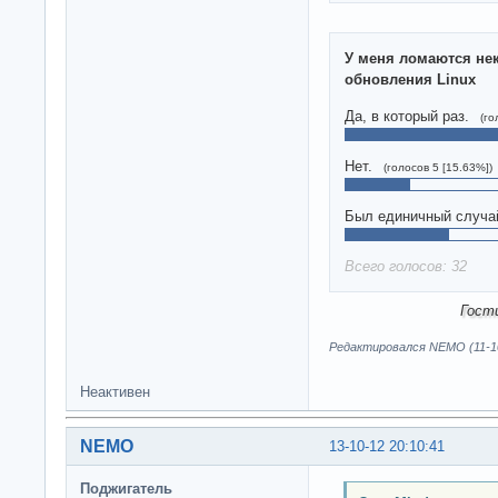
У меня ломаются не
обновления Linux
Да, в который раз.
(го
Нет.
(голосов 5 [15.63%])
Был единичный случа
Всего голосов: 32
Гост
Редактировался NEMO (11-10
Неактивен
NEMO
13-10-12 20:10:41
Поджигатель