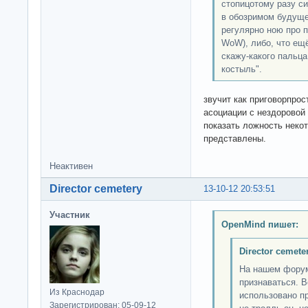
стопицотому разу с
в обозримом будуще
регулярно ною про 
WoW), либо, что ещ
скажу-какого пальца.
костыль".
звучит как приговорпро
асоциации с нездоровой
показать ложность неко
представлены.
Неактивен
Director cemetery
13-10-12 20:53:51
Участник
OpenMind пишет:
Director cemete
На нашем форум
признаваться. В
Из Краснодар
использовано пр
Зарегистрирован: 05-09-12