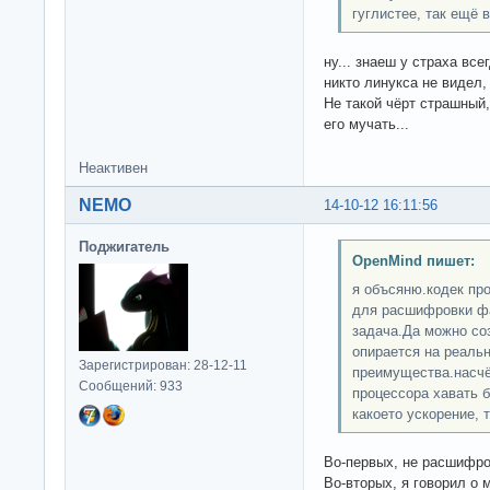
гуглистее, так ещё в
ну... знаеш у страха все
никто линукса не видел,
Не такой чёрт страшный,
его мучать...
Неактивен
NEMO
14-10-12 16:11:56
Поджигатель
OpenMind пишет:
я объсяню.кодек про
для расшифровки фа
задача.Да можно со
опирается на реальн
Зарегистрирован: 28-12-11
преимущества.насчёт
Сообщений: 933
процессора хавать б
какоето ускорение, 
Во-первых, не расшифро
Во-вторых, я говорил о