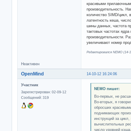
красивыми прилавочным
производительность. Нап
количество SIMD/цикл, 
латентность кеша, числ
шины данных, частота п
тактовых частотах ядра
производительности. Раз
увеличивают номер прод
Редактировался NEMO (14-10
Неактивен
OpenMind
14-10-12 16:24:06
Участник
NEMO пишет:
Зарегистрирован: 02-09-12
Во-первых, не расш
Сообщений: 319
Во-вторых, я говори
обросших красивыми
поднимающих произв
инструкций за цикл,
вычислительных рес
число уровней кэша