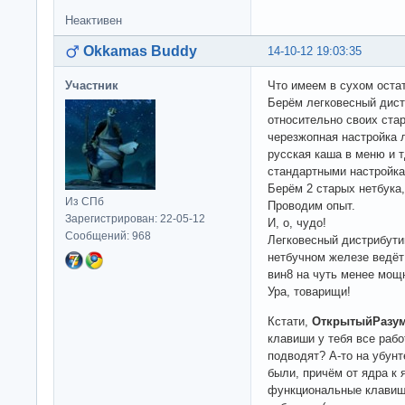
Неактивен
Okkamas Buddy
14-10-12 19:03:35
Участник
Что имеем в сухом оста
Берём легковесный дист
относительно своих ста
черезжопная настройка л
русская каша в меню и 
стандартными настройка
Берём 2 старых нетбука,
Из СПб
Проводим опыт.
Зарегистрирован: 22-05-12
И, о, чудо!
Сообщений: 968
Легковесный дистрибути
нетбучном железе ведёт
вин8 на чуть менее мощ
Ура, товарищи!
Кстати,
ОткрытыйРазу
клавиши у тебя все ра
подводят? А-то на убун
были, причём от ядра к 
функциональные клавиши