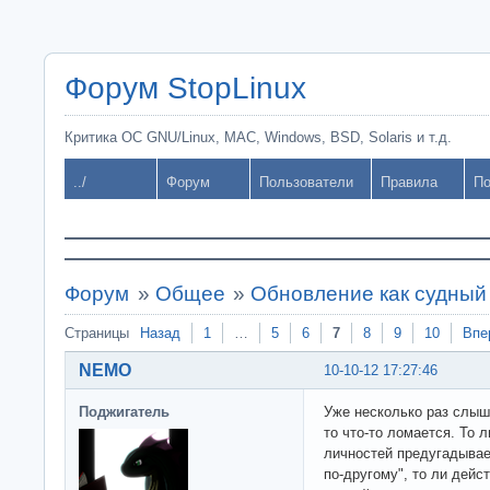
Форум StopLinux
Критика ОС GNU/Linux, MAC, Windows, BSD, Solaris и т.д.
../
Форум
Пользователи
Правила
По
Форум
»
Общее
»
Обновление как судный
Страницы
Назад
1
…
5
6
7
8
9
10
Впе
NEMO
10-10-12 17:27:46
Поджигатель
Уже несколько раз слышу
то что-то ломается. То 
личностей предугадывае
по-другому", то ли дейс