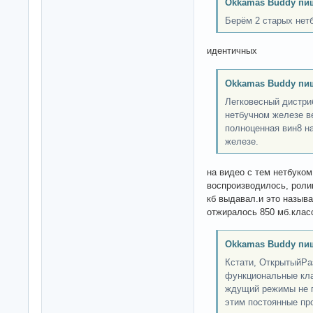
Okkamas Buddy пи
Берём 2 старых нетб
идентичных
Okkamas Buddy пи
Легковесный дистри
нетбучном железе в
полноценная вин8 н
железе.
на видео с тем нетбуко
воспроизводилось, ролик
кб выдавал.и это называ
отжиралось 850 мб.клас
Okkamas Buddy пи
Кстати, ОткрытыйРа
функциональные кла
ждущий режимы не п
этим постоянные про