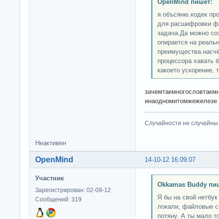
OpenMind пишет:
я объсяню.кодек про
для расшифровки фа
задача.Да можно со
опирается на реальн
преимущества.насчёт
процессора хавать б
какоето ускорение, 
зачемтакмногословтакмн
инаодномитомжежелезе
Случайности не случайны
Неактивен
OpenMind
14-10-12 16:09:07
Участник
Okkamas Buddy пи
Зарегистрирован: 02-09-12
Я бы на свой нетбук
Сообщений: 319
локали, файловые с
потяну. А ты мало то