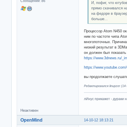
Сообщений: 86
И, пофиг, что ютубо
прямо скачивался на
на федоре в браузер
больше...
Процессор Atom N450 ок
ним по частоте чипа Ato
многопоточных. Причина
низкий результат в 3DMa
он должен был показать 
https://www.3dnews.ru/_i
https://www.youtube.co
вы продолжаете слушать 
Редактировался linupzer (14-
лИнус прикажет - дураки 
Неактивен
OpenMind
14-10-12 18:13:21