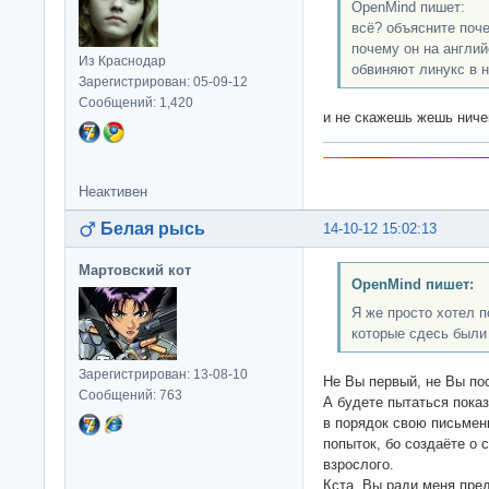
OpenMind пишет:
всё? объясните поче
почему он на англий
Из Краснодар
обвиняют линукс в 
Зарегистрирован: 05-09-12
Сообщений: 1,420
и не скажешь жешь нич
Неактивен
Белая рысь
14-10-12 15:02:13
Мартовский кот
OpenMind пишет:
Я же просто хотел 
которые сдесь были
Зарегистрирован: 13-08-10
Не Вы первый, не Вы пос
Сообщений: 763
А будете пытаться пока
в порядок свою письмен
попыток, бо создаёте о 
взрослого.
Кста, Вы ради меня пре