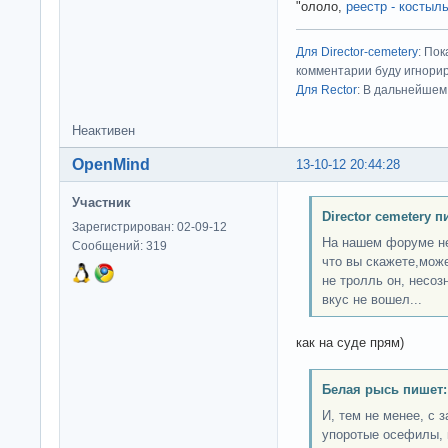
"ололо,
реестр - костыл
Для Director-cemetery
: По
комментарии буду игнорир
Для Rector
: В дальнейшем
Неактивен
OpenMind
13-10-12 20:44:28
Участник
Director cemetery п
Зарегистрирован: 02-09-12
На нашем форуме не
Сообщений: 319
что вы скажете,може
не тролль он, несоз
вкус не вошел...
как на суде прям)
Белая рысь пишет:
И, тем не менее, с 
упоротые осефилы, 