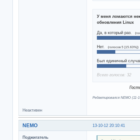
У меня ломаются не
обновления Linux
Да, в который раз.
(го
Нет.
(голосов 5 [15.63%])
Был единичный случа
Всего голосов: 32
Гост
Редактировался NEMO (11-10
Неактивен
NEMO
13-10-12 20:10:41
Поджигатель