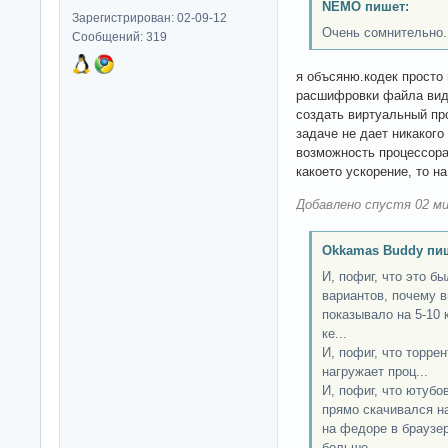
NEMO пишет:
Зарегистрирован: 02-09-12
Очень сомнительно.
Сообщений: 319
я объсяню.кодек просто 
расшифровки файла виде
создать виртуальный пр
задаче не дает никакого
возможность процессора
какоето ускорение, то н
Добавлено спустя 02 ми
Okkamas Buddy пи
И, пофиг, что это б
вариантов, почему в
показывало на 5-10 
ке...
И, пофиг, что торрен
нагружает проц...
И, пофиг, что ютубо
прямо скачивался на
на федоре в браузер
больше...