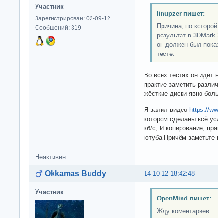
Участник
linupzer пишет:
Зарегистрирован: 02-09-12
Причина, по которо
Сообщений: 319
результат в 3DMark 
он должен был пока
тесте.
Во всех тестах он идёт н
практие заметить различ
жёсткие диски явно боль
Я залил видео
https://
котором сделаны всё усл
кб/с, И копирование, пра
ютуба.Причём заметьте 
Неактивен
Okkamas Buddy
14-10-12 18:42:48
Участник
OpenMind пишет:
Жду коментариев