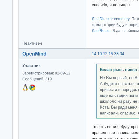
спасибо, я польщён.
Для Director-cemetery
: По
комментарии буду игнорир
Для Rector
: В дальнейшем
Неактивен
OpenMind
14-10-12 15:33:04
Участник
Белая рысь пишет:
Зарегистрирован: 02-09-12
Не Вы первый, не Вы
Сообщений: 319
А будете пытаться 
привести в порядок
ещё на стадии попыт
школоло ни разу не 
Кста, Вы ради меня
написали, спасибо, 
То есть если я буду пр
правильным написанием 
посмотрим на то что пиш