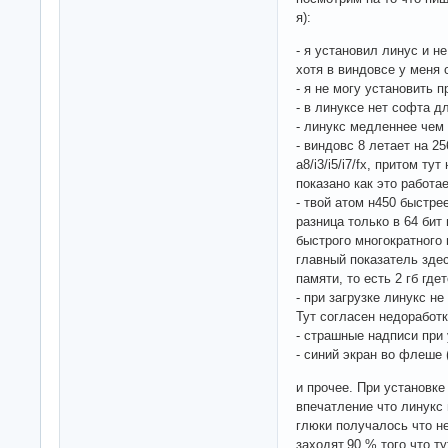
я):
- я установил линус и н
хотя в виндовсе у меня
- я не могу установить 
- в линуксе нет софта д
- линукс медленнее чем
- виндовс 8 летает на 2
a8/i3/i5/i7/fx, притом т
показано как это работае
- твой атом н450 быстре
разница только в 64 бит
быстрого многократного 
главный показатель здес
памяти, то есть 2 гб гдет
- при загрузке линукс не
Тут согласен недоработк
- страшные надписи при 
- синий экран во флеше (
и прочее. При установк
впечатление что линукс 
глюки получалось что н
заходят.90 % того что т