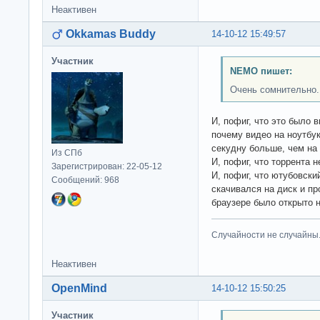
Неактивен
Okkamas Buddy
14-10-12 15:49:57
Участник
NEMO пишет:
Очень сомнительно.
И, пофиг, что это было 
почему видео на ноутбук
секудну больше, чем на 8
Из СПб
И, пофиг, что торрента н
Зарегистрирован: 22-05-12
И, пофиг, что ютубовски
Сообщений: 968
скачивался на диск и пр
браузере было открыто н
Случайности не случайны
Неактивен
OpenMind
14-10-12 15:50:25
Участник