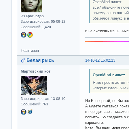
OpenMind пишет:
всё? объясните поче
почему он на англий
Из Краснодар
обвиняют линукс в 
Зарегистрирован: 05-09-12
Сообщений: 1,420
и не скажешь жешь нич
Неактивен
Белая рысь
14-10-12 15:02:13
Мартовский кот
OpenMind пишет:
Я же просто хотел 
которые сдесь были
Зарегистрирован: 13-08-10
Не Вы первый, не Вы пос
Сообщений: 763
А будете пытаться пока
в порядок свою письмен
попыток, бо создаёте о 
взрослого.
Кста, Вы ради меня пре