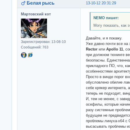
Белая рысь
13-10-12 20:31:29
Мартовский кот
NEMO пишет:
Могу показать, как 
Давайте, и я покажу.
Зарегистрирован: 13-08-10
Уже давно почти все на
Сообщений: 763
Rector
или
Apollo 11
, с
при должном тюнинге ве
безопасны. Единственная
прикладного ПО, что, ка
особенностями архитекту
Просто в винде порог в
обусловлено обилие лам
себе крякер интернета, 
теперь не подходит, винд
И, тем не менее, с зав
осефилы, которые начин
разу системные проблем
будущем не предвидится
проблемы линуха-x64 с 
высасывать проблемы из 