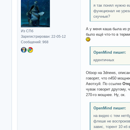
я так понял нужно е
функционал не урез
скучные?
А у меня каша была из р
Из СПб
было ещё что-то в терм
Зарегистрирован: 22-05-12
Сообщений: 968
OpenMind пишет:
идентичных
Обзор на 3dnews, описан
говорят, что n450 мощне
Авотхуй. По ссылке
Отк
чувак говорит другому, 
270-го мощнее. Ну, ок.
OpenMind пишет:
на видео с тем нетб
флеше не воспроизв
завис, торент 10 кб