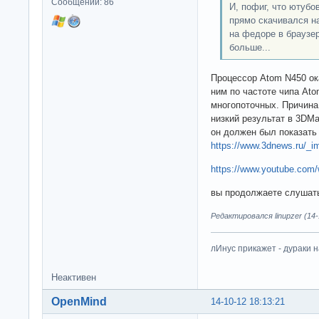
Сообщений: 86
И, пофиг, что ютубо
прямо скачивался на
на федоре в браузер
больше...
Процессор Atom N450 ок
ним по частоте чипа Ato
многопоточных. Причина
низкий результат в 3DMa
он должен был показать 
https://www.3dnews.ru/_i
https://www.youtube.co
вы продолжаете слушать 
Редактировался linupzer (14-
лИнус прикажет - дураки 
Неактивен
OpenMind
14-10-12 18:13:21