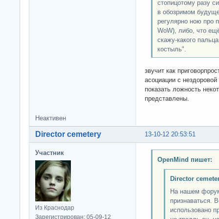
стопицотому разу с
в обозримом будуще
регулярно ною про 
WoW), либо, что ещ
скажу-какого пальца.
костыль".
звучит как приговорпро
асоциации с нездоровой
показать ложность неко
представлены.
Неактивен
Director cemetery
13-10-12 20:53:51
Участник
OpenMind пишет:
Director cemete
На нашем форум
признаваться. В
Из Краснодар
использовано пр
Зарегистрирован: 05-09-12