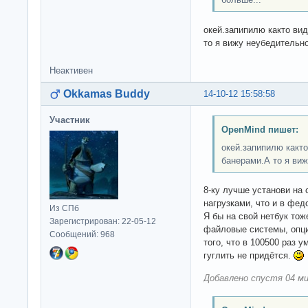
окей.запипилю както ви
то я вижу неубедительно
Неактивен
Okkamas Buddy
14-10-12 15:58:58
Участник
OpenMind пишет:
окей.запипилю какт
банерами.А то я виж
8-ку лучше установи на 
нагрузками, что и в фед
Из СПб
Я бы на свой нетбук тож
Зарегистрирован: 22-05-12
файловые системы, опци
Сообщений: 968
того, что в 100500 раз у
гуглить не придётся.
Добавлено спустя 04 ми