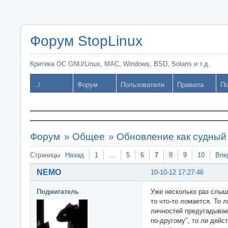
Форум StopLinux
Критика ОС GNU/Linux, MAC, Windows, BSD, Solaris и т.д.
../
Форум
Пользователи
Правила
По
Форум
»
Общее
»
Обновление как судный
Страницы
Назад
1
…
5
6
7
8
9
10
Впе
NEMO
10-10-12 17:27:46
Поджигатель
Уже несколько раз слышу
то что-то ломается. То 
личностей предугадывае
по-другому", то ли дейс