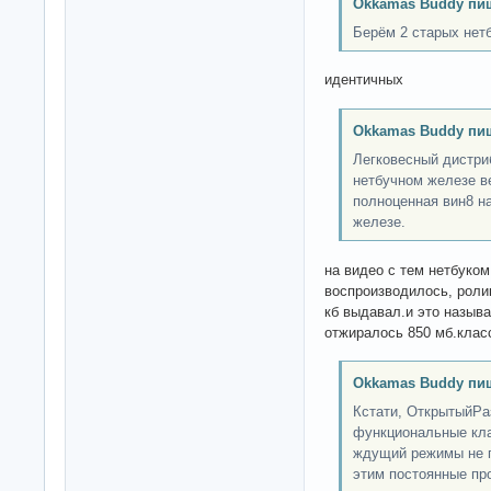
Okkamas Buddy пи
Берём 2 старых нетб
идентичных
Okkamas Buddy пи
Легковесный дистри
нетбучном железе в
полноценная вин8 н
железе.
на видео с тем нетбуко
воспроизводилось, ролик
кб выдавал.и это называ
отжиралось 850 мб.клас
Okkamas Buddy пи
Кстати, ОткрытыйРа
функциональные кла
ждущий режимы не п
этим постоянные про