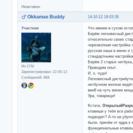
Неактивен
Okkamas Buddy
14-10-12 19:03:35
Участник
Что имеем в сухом оста
Берём легковесный дист
относительно своих ста
черезжопная настройка л
русская каша в меню и 
стандартными настройка
Берём 2 старых нетбука,
Из СПб
Проводим опыт.
Зарегистрирован: 22-05-12
И, о, чудо!
Сообщений: 968
Легковесный дистрибути
нетбучном железе ведёт
вин8 на чуть менее мощ
Ура, товарищи!
Кстати,
ОткрытыйРазу
клавиши у тебя все ра
подводят? А-то на убун
были, причём от ядра к 
функциональные клавиши