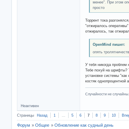
менее". При этом о
просто
Торрент тока разгонялся
"отжиралось оперативы" 
отжиралось, так отжира
OpenMind пишет:
опять тролятничеств
У тебя никогда проблем
Тебе похуй на шрифты? 
установке системы "как 
костяк однопроцентной 
Случайности не случайны
Неактивен
Страницы
Назад
1
…
5
6
7
8
9
10
Впе
Форум
»
Общее
»
Обновление как судный день