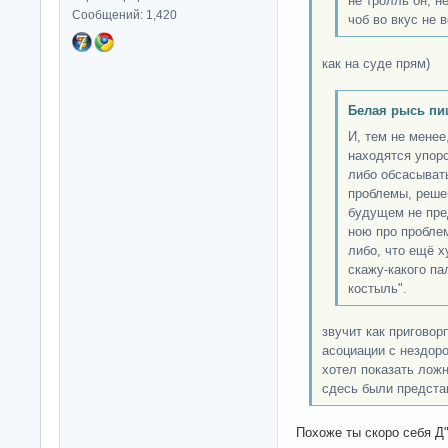
не тролль он, н
Сообщений: 1,420
чоб во вкус не в
как на суде прям)
Белая рысь пи
И, тем не менее
находятся упор
либо обсасыват
проблемы, реше
будущем не пре
ною про пробле
либо, что ещё х
скажу-какого пал
костыль".
звучит как пригово
асоциации с нездор
хотел показать лож
сдесь были предста
Похоже ты скоро себя 