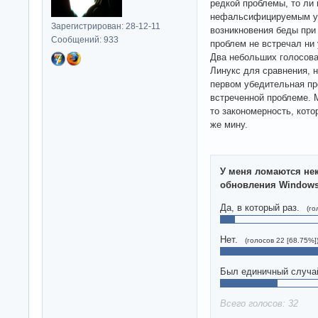
редкой проблемы, то ли
нефальсифицируемым ут
Зарегистрирован: 28-12-11
возникновения беды при 
Сообщений: 933
проблем не встречал ни 
Два небольших голосова
Линукс для сравнения, н
первом убедительная пр
встреченной проблеме. М
то закономерность, кото
же мину.
У меня ломаются не
обновления Window
Да, в который раз.
(го
Нет.
(голосов 22 [68.75%]
Был единичный случа
Всего голосов: 32