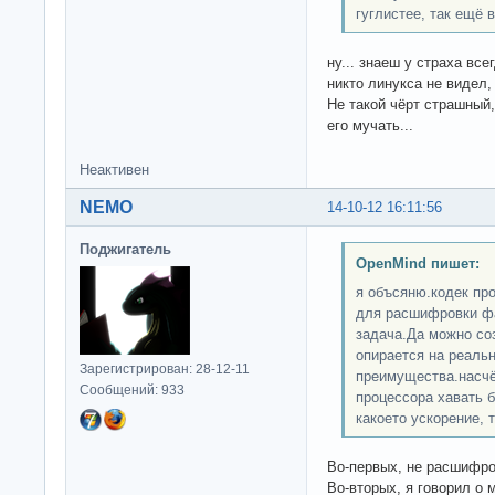
гуглистее, так ещё в
ну... знаеш у страха все
никто линукса не видел,
Не такой чёрт страшный,
его мучать...
Неактивен
NEMO
14-10-12 16:11:56
Поджигатель
OpenMind пишет:
я объсяню.кодек про
для расшифровки фа
задача.Да можно со
опирается на реальн
Зарегистрирован: 28-12-11
преимущества.насчёт
Сообщений: 933
процессора хавать б
какоето ускорение, 
Во-первых, не расшифро
Во-вторых, я говорил о