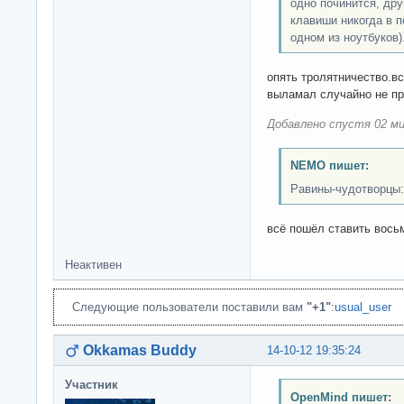
одно починится, др
клавиши никогда в п
одном из ноутбуков)
опять тролятничество.в
выламал случайно не п
Добавлено спустя 02 ми
NEMO пишет:
Равины-чудотворцы:
всё пошёл ставить вось
Неактивен
Следующие пользователи поставили вам
"+1"
:
usual_user
Okkamas Buddy
14-10-12 19:35:24
Участник
OpenMind пишет: