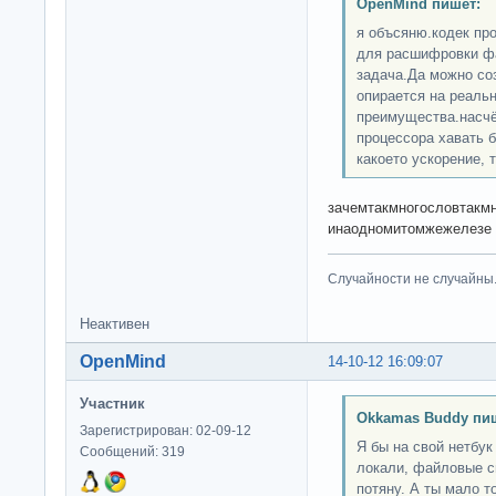
OpenMind пишет:
я объсяню.кодек про
для расшифровки фа
задача.Да можно со
опирается на реальн
преимущества.насчёт
процессора хавать б
какоето ускорение, 
зачемтакмногословтакмн
инаодномитомжежелезе
Случайности не случайны
Неактивен
OpenMind
14-10-12 16:09:07
Участник
Okkamas Buddy пи
Зарегистрирован: 02-09-12
Я бы на свой нетбук
Сообщений: 319
локали, файловые с
потяну. А ты мало то