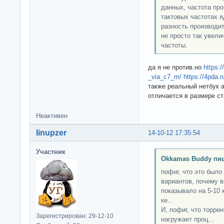
данных, частота про
тактовых частотах 
разность производи
не просто так увели
частоты.
да я не против.но
https:
_via_c7_m/
https://4pda.
также реальный нетбук а
отличается в размере с
Неактивен
linupzer
14-10-12 17:35:54
Участник
Okkamas Buddy пи
пофиг, что это было
вариантов, почему в
показывало на 5-10 
ке...
И, пофиг, что торрен
Зарегистрирован: 29-12-10
нагружает проц...