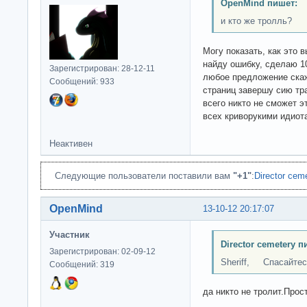
OpenMind пишет:
и кто же тролль?
Могу показать, как это 
найду ошибку, сделаю 10
Зарегистрирован: 28-12-11
любое предложение скаж
Сообщений: 933
страниц завершу сию тр
всего никто не сможет э
всех криворукими идиота
Неактивен
Следующие пользователи поставили вам
"+1"
:
Director cem
OpenMind
13-10-12 20:17:07
Участник
Director cemetery п
Зарегистрирован: 02-09-12
Sheriff, Спасайтесь
Сообщений: 319
да никто не тролит.Прост