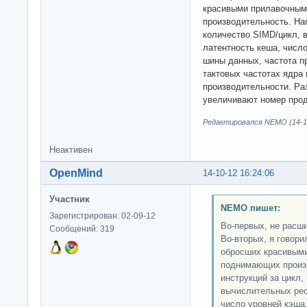
красивыми прилавочным
производительность. Нап
количество SIMD/цикл, 
латентность кеша, числ
шины данных, частота п
тактовых частотах ядра
производительности. Раз
увеличивают номер прод
Редактировался NEMO (14-10
Неактивен
OpenMind
14-10-12 16:24:06
Участник
NEMO пишет:
Зарегистрирован: 02-09-12
Во-первых, не расш
Сообщений: 319
Во-вторых, я говори
обросших красивыми
поднимающих произв
инструкций за цикл,
вычислительных рес
число уровней кэша