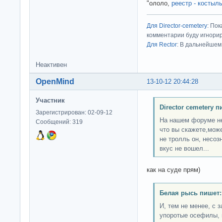
"ололо,
реестр - костыл
Для Director-cemetery
: По
комментарии буду игнорир
Для Rector
: В дальнейшем
Неактивен
OpenMind
13-10-12 20:44:28
Участник
Director cemetery п
Зарегистрирован: 02-09-12
На нашем форуме не
Сообщений: 319
что вы скажете,може
не тролль он, несоз
вкус не вошел...
как на суде прям)
Белая рысь пишет:
И, тем не менее, с 
упоротые осефилы, 