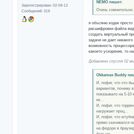
NEMO пишет:
Зарегистрирован: 02-09-12
Очень сомнительно.
Сообщений: 319
я объсяню.кодек просто 
расшифровки файла виде
создать виртуальный пр
задаче не дает никакого
возможность процессора
какоето ускорение, то н
Добавлено спустя 02 ми
Okkamas Buddy пи
И, пофиг, что это б
вариантов, почему в
показывало на 5-10 
ке...
И, пофиг, что торрен
нагружает проц...
И, пофиг, что ютубо
прямо скачивался на
на федоре в браузер
больше...