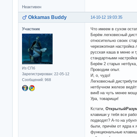
Неактивен
Okkamas Buddy
14-10-12 19:03:35
Участник
Что имеем в сухом оста
Берём легковесный дист
относительно своих ста
черезжопная настройка л
русская каша в меню и 
стандартными настройка
Берём 2 старых нетбука,
Из СПб
Проводим опыт.
Зарегистрирован: 22-05-12
И, о, чудо!
Сообщений: 968
Легковесный дистрибути
нетбучном железе ведёт
вин8 на чуть менее мощ
Ура, товарищи!
Кстати,
ОткрытыйРазу
клавиши у тебя все ра
подводят? А-то на убун
были, причём от ядра к 
функциональные клавиши