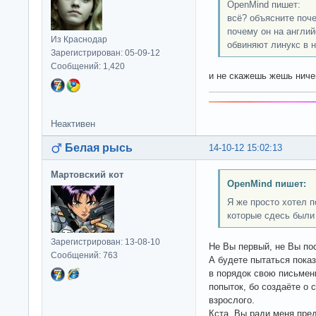
OpenMind пишет:
всё? объясните поче
почему он на англий
Из Краснодар
обвиняют линукс в 
Зарегистрирован: 05-09-12
Сообщений: 1,420
и не скажешь жешь нич
Неактивен
Белая рысь
14-10-12 15:02:13
Мартовский кот
OpenMind пишет:
Я же просто хотел 
которые сдесь были
Зарегистрирован: 13-08-10
Не Вы первый, не Вы пос
Сообщений: 763
А будете пытаться пока
в порядок свою письмен
попыток, бо создаёте о 
взрослого.
Кста, Вы ради меня пре