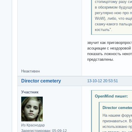
стопицотому разу с
в обозримом будуще
регулярно ною про 
WoW), либо, что ещ
скажу-какого пальца.
костыль".
звучит как приговорпро
асоциации с нездоровой
показать ложность неко
представлены.
Неактивен
Director cemetery
13-10-12 20:53:51
Участник
OpenMind пишет:
Director cemete
На нашем форум
признаваться. В
Из Краснодар
использовано пр
Зарегистрирован: 05-09-12