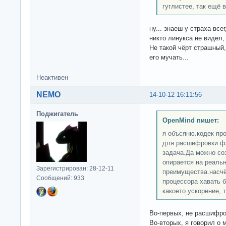
гуглистее, так ещё в
ну... знаеш у страха все
никто линукса не видел,
Не такой чёрт страшный,
его мучать...
Неактивен
NEMO
14-10-12 16:11:56
Поджигатель
OpenMind пишет:
я объсяню.кодек про
для расшифровки фа
задача.Да можно со
опирается на реальн
Зарегистрирован: 28-12-11
преимущества.насчёт
Сообщений: 933
процессора хавать б
какоето ускорение, 
Во-первых, не расшифро
Во-вторых, я говорил о