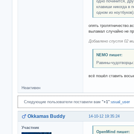
одно починится, др
клавиши никогда в п
одном из ноутбуков)
опять тролятничество.в
выламал случайно не п
Добавлено спустя 02 ми
NEMO пишет:
Равины-чудотворцы:
всё пошёл ставить вось
Неактивен
Следующие пользователи поставили вам
"+1"
:
usual_user
Okkamas Buddy
14-10-12 19:35:24
Участник
OpenMind пишет: