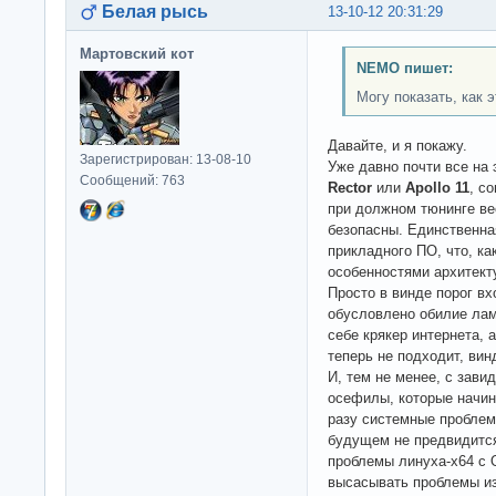
Белая рысь
13-10-12 20:31:29
Мартовский кот
NEMO пишет:
Могу показать, как 
Давайте, и я покажу.
Зарегистрирован: 13-08-10
Уже давно почти все на
Сообщений: 763
Rector
или
Apollo 11
, с
при должном тюнинге ве
безопасны. Единственная
прикладного ПО, что, ка
особенностями архитекту
Просто в винде порог в
обусловлено обилие лам
себе крякер интернета, 
теперь не подходит, винд
И, тем не менее, с зав
осефилы, которые начин
разу системные проблем
будущем не предвидится
проблемы линуха-x64 с 
высасывать проблемы из 