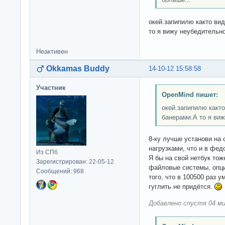
окей.запипилю както ви
то я вижу неубедительно
Неактивен
Okkamas Buddy
14-10-12 15:58:58
Участник
OpenMind пишет:
окей.запипилю какт
банерами.А то я виж
8-ку лучше установи на 
нагрузками, что и в фед
Из СПб
Я бы на свой нетбук тож
Зарегистрирован: 22-05-12
файловые системы, опци
Сообщений: 968
того, что в 100500 раз у
гуглить не придётся.
Добавлено спустя 04 ми