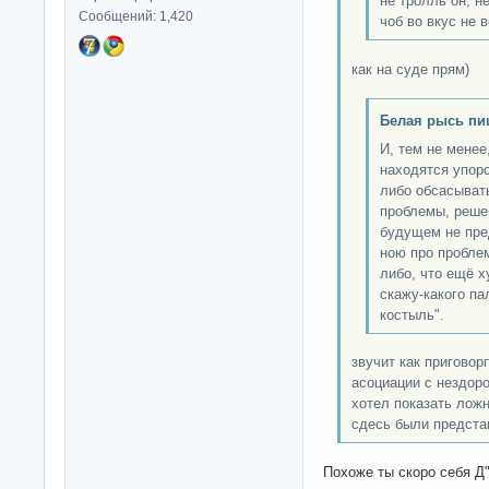
не тролль он, н
Сообщений: 1,420
чоб во вкус не в
как на суде прям)
Белая рысь пи
И, тем не менее
находятся упор
либо обсасыват
проблемы, реше
будущем не пре
ною про пробле
либо, что ещё х
скажу-какого пал
костыль".
звучит как пригово
асоциации с нездор
хотел показать лож
сдесь были предста
Похоже ты скоро себя 