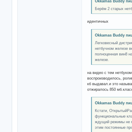
Okkamas Buddy пи
Берём 2 старых нетб
идентичных
Okkamas Buddy пи
Легковесный дистри
нетбучном железе в
полноценная вин8 н
железе.
на видео с тем нетбуко
воспроизводилось, ролик
кб выдавал.и это называ
отжиралось 850 мб.клас
Okkamas Buddy пи
Кстати, ОткрытыйРа
функциональные кла
ждущий режимы не п
этим постоянные про