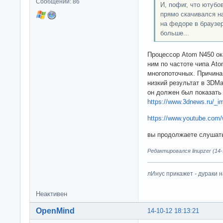
Сообщений: 86
И, пофиг, что ютубо
прямо скачивался на
на федоре в браузер
больше...
Процессор Atom N450 ок
ним по частоте чипа Ato
многопоточных. Причина
низкий результат в 3DMa
он должен был показать 
https://www.3dnews.ru/_i
https://www.youtube.co
вы продолжаете слушать 
Редактировался linupzer (14-
лИнус прикажет - дураки 
Неактивен
OpenMind
14-10-12 18:13:21