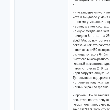
я):
- я установил линус и н
хотя в виндовсе у меня
- я не могу установить 
- в линуксе нет софта д
- линукс медленнее чем
- виндовс 8 летает на 2
a8/i3/i5/i7/fx, притом т
показано как это работае
- твой атом н450 быстре
разница только в 64 бит
быстрого многократного 
главный показатель здес
памяти, то есть 2 гб гдет
- при загрузке линукс не
Тут согласен недоработк
- страшные надписи при 
- синий экран во флеше (
и прочее. При установк
впечатление что линукс 
глюки получалось что н
заходят.90 % того что т