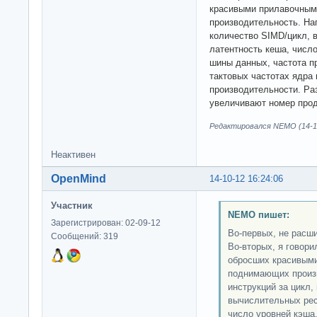
красивыми прилавочным
производительность. Нап
количество SIMD/цикл, 
латентность кеша, числ
шины данных, частота п
тактовых частотах ядра
производительности. Раз
увеличивают номер прод
Редактировался NEMO (14-10
Неактивен
OpenMind
14-10-12 16:24:06
Участник
NEMO пишет:
Зарегистрирован: 02-09-12
Во-первых, не расш
Сообщений: 319
Во-вторых, я говори
обросших красивыми
поднимающих произв
инструкций за цикл,
вычислительных рес
число уровней кэша