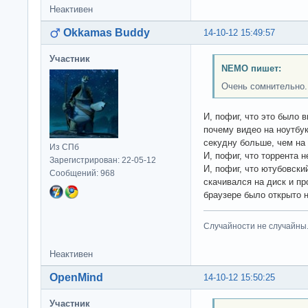
Неактивен
Okkamas Buddy
14-10-12 15:49:57
Участник
NEMO пишет:
Очень сомнительно.
И, пофиг, что это было 
почему видео на ноутбук
секудну больше, чем на 8
Из СПб
И, пофиг, что торрента н
Зарегистрирован: 22-05-12
И, пофиг, что ютубовски
Сообщений: 968
скачивался на диск и пр
браузере было открыто н
Случайности не случайны
Неактивен
OpenMind
14-10-12 15:50:25
Участник