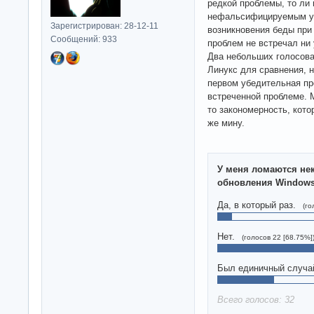
редкой проблемы, то ли
нефальсифицируемым ут
Зарегистрирован: 28-12-11
возникновения беды при 
Сообщений: 933
проблем не встречал ни 
Два небольших голосова
Линукс для сравнения, н
первом убедительная пр
встреченной проблеме. М
то закономерность, кото
же мину.
У меня ломаются не
обновления Window
Да, в который раз.
(го
Нет.
(голосов 22 [68.75%]
Был единичный случа
Всего голосов: 32