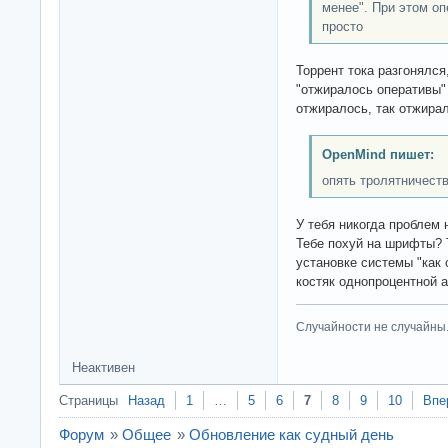
менее". При этом о
просто
Торрент тока разгонялся
"отжиралось оперативы" 
отжиралось, так отжира
OpenMind пишет:
опять тролятничеств
У тебя никогда проблем
Тебе похуй на шрифты? 
установке системы "как 
костяк однопроцентной 
Случайности не случайны
Неактивен
Страницы
Назад
1
…
5
6
7
8
9
10
Впе
Форум
»
Общее
»
Обновление как судный день