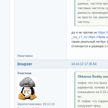
данных, частота про
тактовых частотах 
разность производи
не просто так увели
частоты.
да я не против.но
https:
_via_c7_m/
https://4pda.
также реальный нетбук а
отличается в размере с
Неактивен
linupzer
14-10-12 17:35:54
Участник
Okkamas Buddy пи
пофиг, что это было
вариантов, почему в
показывало на 5-10 
ке...
И, пофиг, что торрен
Зарегистрирован: 29-12-10
нагружает проц...