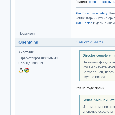
"ололо,
реестр - костыл
Для Director-cemetery
: По
комментарии буду игнорир
Для Rector
: В дальнейшем
Неактивен
OpenMind
13-10-12 20:44:28
Участник
Director cemetery п
Зарегистрирован: 02-09-12
На нашем форуме не
Сообщений: 319
что вы скажете,може
не тролль он, несоз
вкус не вошел...
как на суде прям)
Белая рысь пишет:
И, тем не менее, с 
упоротые осефилы, 