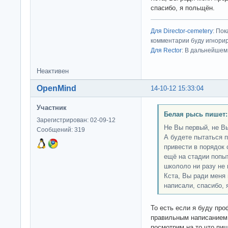
спасибо, я польщён.
Для Director-cemetery
: По
комментарии буду игнорир
Для Rector
: В дальнейшем
Неактивен
OpenMind
14-10-12 15:33:04
Участник
Белая рысь пишет:
Зарегистрирован: 02-09-12
Не Вы первый, не Вы
Сообщений: 319
А будете пытаться 
привести в порядок
ещё на стадии попыт
школоло ни разу не 
Кста, Вы ради меня
написали, спасибо, 
То есть если я буду пр
правильным написанием 
посмотрим на то что пиш