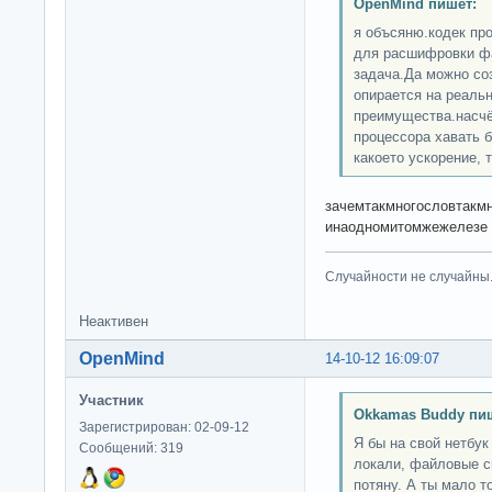
OpenMind пишет:
я объсяню.кодек про
для расшифровки фа
задача.Да можно со
опирается на реальн
преимущества.насчёт
процессора хавать б
какоето ускорение, 
зачемтакмногословтакмн
инаодномитомжежелезе
Случайности не случайны
Неактивен
OpenMind
14-10-12 16:09:07
Участник
Okkamas Buddy пи
Зарегистрирован: 02-09-12
Я бы на свой нетбук
Сообщений: 319
локали, файловые с
потяну. А ты мало то