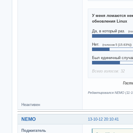
У меня ломаются не
обновления Linux
Да, в который раз.
(го
Нет.
(голосов 5 [15.63%])
Был единичный случа
Всего голосов: 32
Гост
Редактировался NEMO (11-10
Неактивен
NEMO
13-10-12 20:10:41
Поджигатель