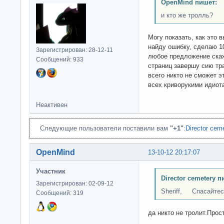
OpenMind пишет:
и кто же тролль?
Могу показать, как это 
найду ошибку, сделаю 10
Зарегистрирован: 28-12-11
любое предложение скаж
Сообщений: 933
страниц завершу сию тр
всего никто не сможет э
всех криворукими идиота
Неактивен
Следующие пользователи поставили вам
"+1"
:
Director cem
OpenMind
13-10-12 20:17:07
Участник
Director cemetery п
Зарегистрирован: 02-09-12
Sheriff, Спасайтесь
Сообщений: 319
да никто не тролит.Прост