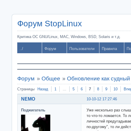
Форум StopLinux
Критика ОС GNU/Linux, MAC, Windows, BSD, Solaris и т.д.
../
Форум
Пользователи
Правила
По
Форум
»
Общее
»
Обновление как судный
Страницы
Назад
1
…
5
6
7
8
9
10
Впе
NEMO
10-10-12 17:27:46
Поджигатель
Уже несколько раз слышу
то что-то ломается. То 
личностей предугадывае
по-другому", то ли дейс