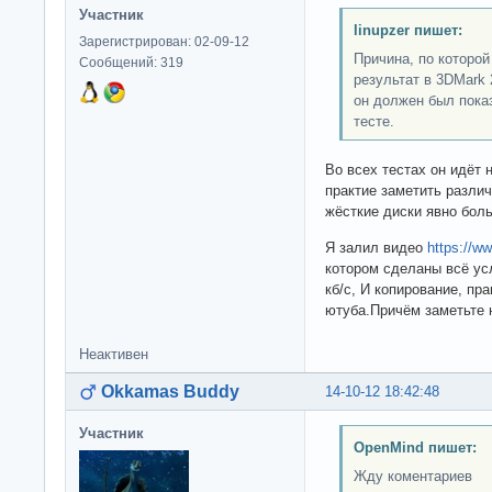
Участник
linupzer пишет:
Зарегистрирован: 02-09-12
Причина, по которо
Сообщений: 319
результат в 3DMark 
он должен был пока
тесте.
Во всех тестах он идёт н
практие заметить различ
жёсткие диски явно боль
Я залил видео
https://
котором сделаны всё усл
кб/с, И копирование, пра
ютуба.Причём заметьте 
Неактивен
Okkamas Buddy
14-10-12 18:42:48
Участник
OpenMind пишет:
Жду коментариев