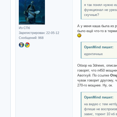
я так понял нужно е
функционал не урез
скучные?
А у меня каша была из р
Из СПб
было ещё что-то в терм
Зарегистрирован: 22-05-12
Сообщений: 968
OpenMind пишет:
идентичных
Обзор на 3dnews, описан
говорят, что n450 мощне
Авотхуй. По ссылке
Отк
чувак говорит другому, 
270-го мощнее. Ну, ок.
OpenMind пишет:
на видео с тем нетб
флеше не воспроизв
завис, торент 10 кб