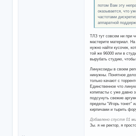
потом Вам эту непра
оказывается, что уж
частотами дискретиз
аппаратной поддерж
ТЛЗ тут совсем ни при ч
мастерите материал. На 
нужно найти кусочек, ко
той же 96000 или в студ
вырубать студию, чтобы
Линуксоиды в своем реп
нинужны. Понятное дело
только качают с торрент
Единственное что линук
копипасты с уже давно 
подсунуть свежие аргум
пределы "Игорь тонет" и
кирпичами и тырить фо
Добавлено спустя 01 ми
Зы. я не ректор, я прос