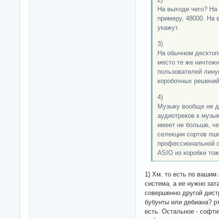
На выходе чего? На 
примеру, 48000. На 
укажут.
3)
На обычном десктопе
место те же ничтож
пользователей лину
коробочных решений
4)
Музыку вообще не д
аудиотреков к музы
имеет не больше, ч
селекции сортов пш
профессиональной с
ASIO из коробки тоже
1) Хм. то есть по вашим
система, а ее нужно за
совершенно другой дист
бубунты или дебиана? р
есть. Остальное - софти