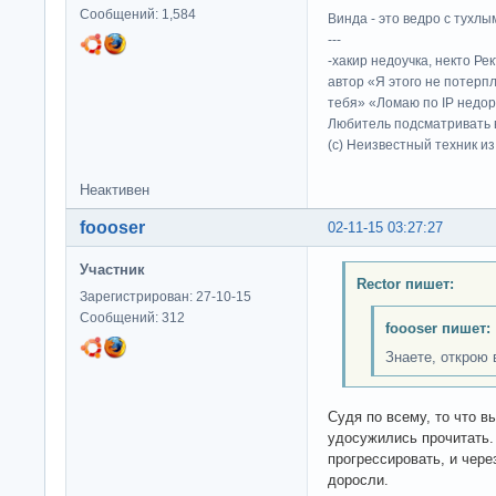
Сообщений: 1,584
Винда - это ведро с тухлым
---
-хакир недоучка, некто Ре
автор «Я этого не потерп
тебя» «Ломаю по IP недор
Любитель подсматривать в
(c) Неизвестный техник и
Неактивен
foooser
02-11-15 03:27:27
Участник
Rector пишет:
Зарегистрирован: 27-10-15
Сообщений: 312
foooser пишет:
Знаете, открою 
Судя по всему, то что вы
удосужились прочитать.
прогрессировать, и чере
доросли.