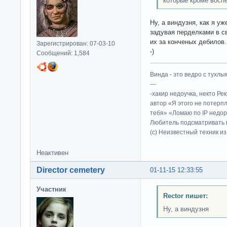
которые кроме восп
Ну, а виндузня, как я уж
задувая перделками в св
их за конченых дебилов.
Зарегистрирован: 07-03-10
-)
Сообщений: 1,584
Винда - это ведро с тухлым
---
-хакир недоучка, некто Ре
автор «Я этого не потерп
тебя» «Ломаю по IP недор
Любитель подсматривать в
(c) Неизвестный техник и
Неактивен
Director cemetery
01-11-15 12:33:55
Участник
Rector пишет:
Ну, а виндузня