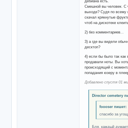
дебиана есть.
Смешной вы человек. С 
выходе? Судя по всему 
скачал крякнутые фрукт
чтоб на дискотеке клеит
2) без комментариев...
3) а где вы видели обыч
десктоп?
4) если бы было так как
продавали ноты. Вы хот
происходящий с момента
попадания юзеру в плее
Добавлено спустя 01 ми
Director cemetery п
foooser пишет:
спасибо за уго
Бля, каждый думает 