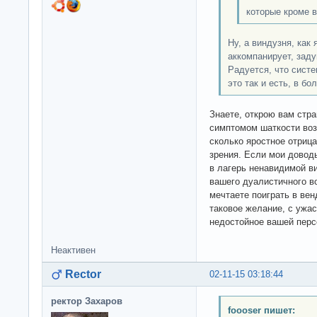
которые кроме 
Ну, а виндузня, как 
аккомпанирует, заду
Радуется, что систе
это так и есть, в бо
Знаете, открою вам стр
симптомом шаткости воз
сколько яростное отриц
зрения. Если мои довод
в лагерь ненавидимой в
вашего дуалистичного в
мечтаете поиграть в вен
таковое желание, с ужа
недостойное вашей пер
Неактивен
Rector
02-11-15 03:18:44
ректор Захаров
foooser пишет: