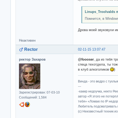
Linups_Troolvalds 
Помнится, в Windows 
Дрова моей звуковухи и
Неактивен
Rector
02-11-15 13:07:47
ректор Захаров
@foooser
, да из тебя тр
спеца техотдела, ты тож
в клуб алкоголиков
)
Винда - это ведро с тухлым
---
-хакир недоучка, некто Ре
Зарегистрирован: 07-03-10
автор «Я этого не потерп
Сообщений: 1,584
тебя» «Ломаю по IP недор
Любитель подсматривать в
(c) Неизвестный техник и