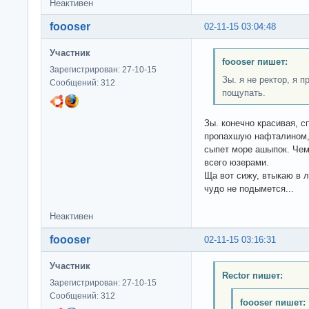
Неактивен
foooser
02-11-15 03:04:48
Участник
foooser пишет:
Зарегистрирован: 27-10-15
Зы. я не ректор, я 
Сообщений: 312
пощупать.
Зы. конечно красивая, с
пропахшую нафталином, 
сыпет море ашыпок. Чем 
всего юзерами.
Ща вот сижу, втыкаю в л
чудо не подымется...
Неактивен
foooser
02-11-15 03:16:31
Участник
Rector пишет:
Зарегистрирован: 27-10-15
Сообщений: 312
foooser пишет: