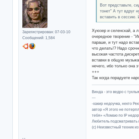
Вот представьте, си
тонет" А тут вдруг 
вставить в сессию. 
Хуюзер и селенскай, а 
Зарегистрирован: 07-03-10
очередное творение - "Иг
Сообщений: 1,584
параше, и тут надо вста
что делать!? Надо срочн
высокая частота дискрет
вставки в общую музыка
нечего, ибо только она э
+++
Так когда порадуете на
Винда - это ведро с тухлым
---
-хакир недоучка, некто Ре
автор «Я этого не потерп
тебя» «Ломаю по IP недор
Любитель подсматривать в
(c) Неизвестный техник и