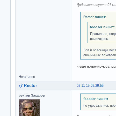
Добавлено спустя 01 ми
Rector пишет:
foooser пишет:
Правильно, надо
психиатром.
Вот и освободи мест
анонимных алкоголи
я еще потренируюсь, м
Неактивен
Rector
02-11-15 03:29:55
ректор Захаров
foooser пишет:
не удосужились про