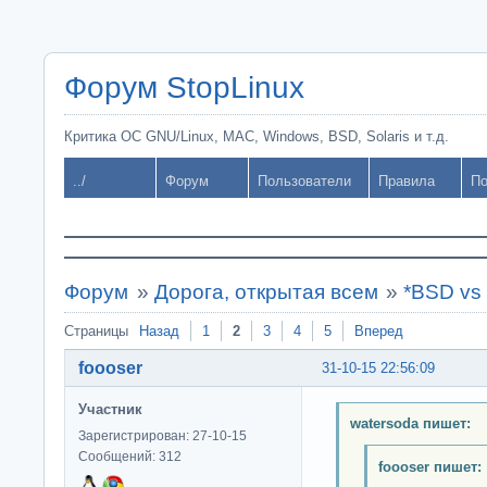
Форум StopLinux
Критика ОС GNU/Linux, MAC, Windows, BSD, Solaris и т.д.
../
Форум
Пользователи
Правила
По
Форум
»
Дорога, открытая всем
»
*BSD vs 
Страницы
Назад
1
2
3
4
5
Вперед
foooser
31-10-15 22:56:09
Участник
watersoda пишет:
Зарегистрирован: 27-10-15
Сообщений: 312
foooser пишет: