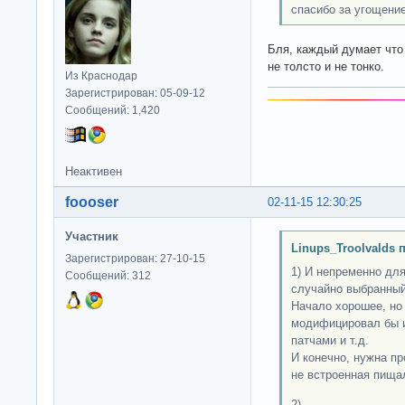
спасибо за угощени
Бля, каждый думает что
не толсто и не тонко.
Из Краснодар
Зарегистрирован: 05-09-12
Сообщений: 1,420
Неактивен
foooser
02-11-15 12:30:25
Участник
Linups_Troolvalds 
Зарегистрирован: 27-10-15
1) И непременно дл
Сообщений: 312
случайно выбранный
Начало хорошее, но 
модифицировал бы и
патчами и т.д.
И конечно, нужна п
не встроенная пищалк
2)