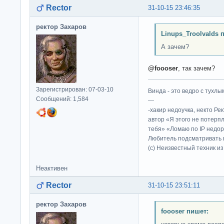
Rector
31-10-15 23:46:35
ректор Захаров
Linups_Troolvalds 
А зачем?
@foooser
, так зачем?
Зарегистрирован: 07-03-10
Винда - это ведро с тухлым
Сообщений: 1,584
---
-хакир недоучка, некто Ре
автор «Я этого не потерп
тебя» «Ломаю по IP недор
Любитель подсматривать в
(c) Неизвестный техник и
Неактивен
Rector
31-10-15 23:51:11
ректор Захаров
foooser пишет: