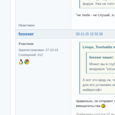
форум. Уже не толст
"не любо - не слушай, а 
Неактивен
foooser
02-11-15 12:32:26
Участник
Linups_Troolvalds 
Зарегистрирован: 27-10-15
Сообщений: 312
foooser пишет:
Может вы в глуб
вендовую "косы
А вот это вряд ли, 
для его установки н
майкрософт.
правильно, он отправит
вмешательства
Добавлено спустя 01 ми