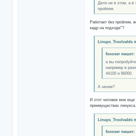
Дело не в этом, а в 
проблем.
Работает без проблем, в
кадр на подходе"?
Linups_Troolvalds 
foooser пишет:
а вы попробуйт
например в разн
44100 и 96000.
А зачем?
И этот человек мне еще 
преимуществах линукса.
Linups_Troolvalds 
foooser пишет: