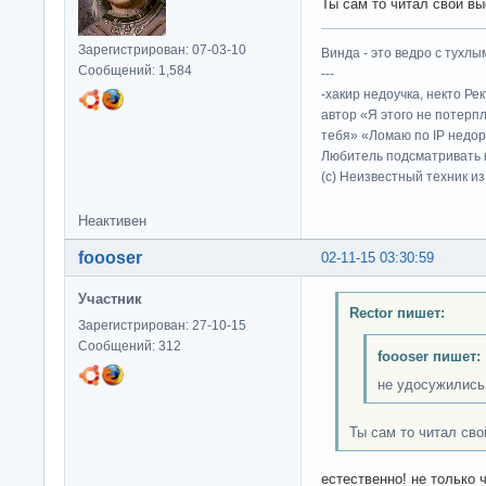
Ты сам то читал свой в
Зарегистрирован: 07-03-10
Винда - это ведро с тухлым
Сообщений: 1,584
---
-хакир недоучка, некто Ре
автор «Я этого не потерп
тебя» «Ломаю по IP недор
Любитель подсматривать в
(c) Неизвестный техник и
Неактивен
foooser
02-11-15 03:30:59
Участник
Rector пишет:
Зарегистрирован: 27-10-15
Сообщений: 312
foooser пишет:
не удосужились
Ты сам то читал сво
естественно! не только 