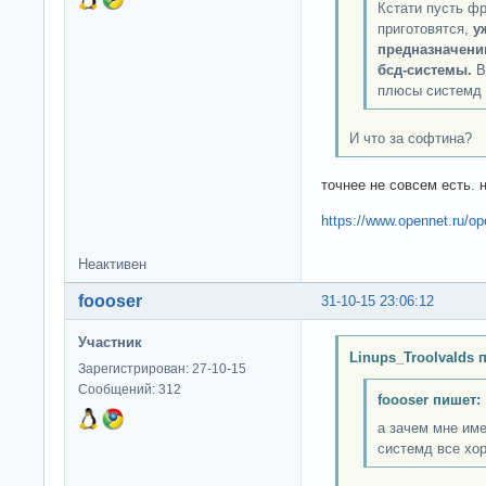
Кстати пусть ф
приготовятся,
у
предназначени
бсд-системы.
В
плюсы системд 
И что за софтина?
точнее не совсем есть. 
https://www.opennet.ru/o
Неактивен
foooser
31-10-15 23:06:12
Участник
Linups_Troolvalds 
Зарегистрирован: 27-10-15
Сообщений: 312
foooser пишет:
а зачем мне име
системд все хо