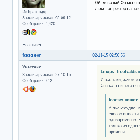
- Ой, девочки! Он меня ц
- Люся, он ректор нашего
Из Краснодар
Зарегистрирован: 05-09-12
Сообщений: 1,420
Неактивен
foooser
02-11-15 02:56:56
Участник
Linups_Troolvalds 
Зарегистрирован: 27-10-15
И всё-таки, зачем р
Сообщений: 312
Сначала пишете неп
foooser пишет:
А пульсаудио н
способ вывести 
одновременно. 
только из одног
времени.