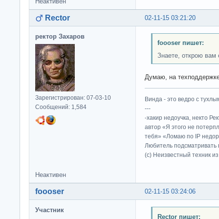
Неактивен
Rector
02-11-15 03:21:20
ректор Захаров
foooser пишет:
Знаете, открою вам 
Думаю, на техподдержке
Зарегистрирован: 07-03-10
Винда - это ведро с тухлым
Сообщений: 1,584
---
-хакир недоучка, некто Ре
автор «Я этого не потерп
тебя» «Ломаю по IP недор
Любитель подсматривать в
(c) Неизвестный техник и
Неактивен
foooser
02-11-15 03:24:06
Участник
Rector пишет: