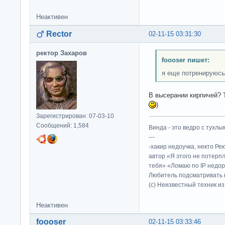
Неактивен
Rector
02-11-15 03:31:30
ректор Захаров
foooser пишет:
я еще потренируюсь
В высерании кирпичей? 
)
Зарегистрирован: 07-03-10
Сообщений: 1,584
Винда - это ведро с тухлым
---
-хакир недоучка, некто Ре
автор «Я этого не потерп
тебя» «Ломаю по IP недор
Любитель подсматривать в
(c) Неизвестный техник и
Неактивен
foooser
02-11-15 03:33:46