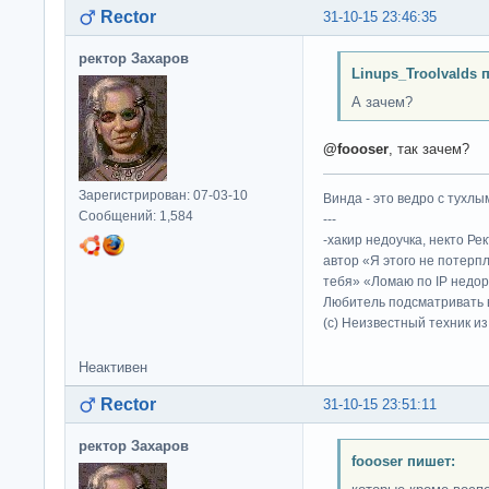
Rector
31-10-15 23:46:35
ректор Захаров
Linups_Troolvalds 
А зачем?
@foooser
, так зачем?
Зарегистрирован: 07-03-10
Винда - это ведро с тухлым
Сообщений: 1,584
---
-хакир недоучка, некто Ре
автор «Я этого не потерп
тебя» «Ломаю по IP недор
Любитель подсматривать в
(c) Неизвестный техник и
Неактивен
Rector
31-10-15 23:51:11
ректор Захаров
foooser пишет: