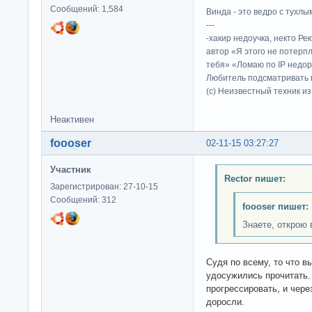
Сообщений: 1,584
Винда - это ведро с тухлым
---
-хакир недоучка, некто Ре
автор «Я этого не потерп
тебя» «Ломаю по IP недор
Любитель подсматривать в
(c) Неизвестный техник и
Неактивен
foooser
02-11-15 03:27:27
Участник
Rector пишет:
Зарегистрирован: 27-10-15
Сообщений: 312
foooser пишет:
Знаете, открою 
Судя по всему, то что вы
удосужились прочитать.
прогрессировать, и чере
доросли.