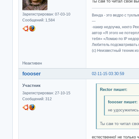
Ты сам то читал свой в
Зарегистрирован: 07-03-10
Винда - это ведро с тухлым
Сообщений: 1,584
---
-хакир недоучка, некто Ре
автор «Я этого не потерп
тебя» «Ломаю по IP недор
Любитель подсматривать в
(c) Неизвестный техник и
Неактивен
foooser
02-11-15 03:30:59
Участник
Rector пишет:
Зарегистрирован: 27-10-15
Сообщений: 312
foooser пишет:
не удосужились
Ты сам то читал сво
естественно! не только 