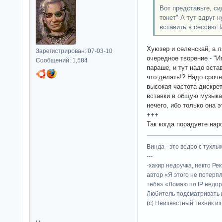
Вот представьте, си
тонет" А тут вдруг 
вставить в сессию. 
Хуюзер и селенскай, а 
Зарегистрирован: 07-03-10
очередное творение - "Иг
Сообщений: 1,584
параше, и тут надо вста
что делать!? Надо срочн
высокая частота дискрет
вставки в общую музыка
нечего, ибо только она э
+++
Так когда порадуете на
Винда - это ведро с тухлым
---
-хакир недоучка, некто Ре
автор «Я этого не потерп
тебя» «Ломаю по IP недор
Любитель подсматривать в
(c) Неизвестный техник и