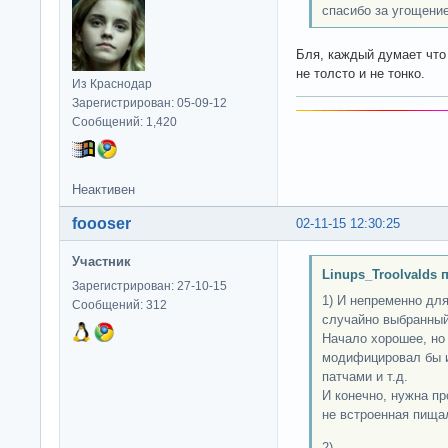
спасибо за угощени
Бля, каждый думает что
не толсто и не тонко.
Из Краснодар
Зарегистрирован: 05-09-12
Сообщений: 1,420
Неактивен
foooser
02-11-15 12:30:25
Участник
Linups_Troolvalds 
Зарегистрирован: 27-10-15
1) И непременно дл
Сообщений: 312
случайно выбранный
Начало хорошее, но 
модифицировал бы и
патчами и т.д.
И конечно, нужна п
не встроенная пищалк
2)