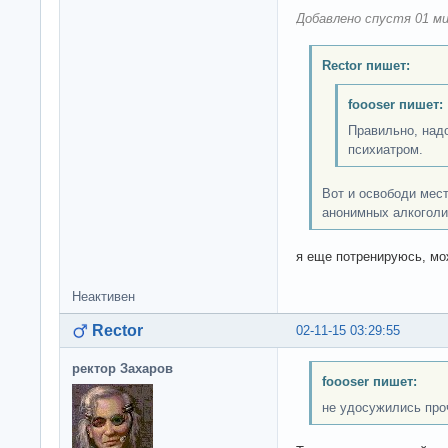
Добавлено спустя 01 ми
Rector пишет:
foooser пишет:
Правильно, надо
психиатром.
Вот и освободи мест
анонимных алкоголи
я еще потренируюсь, м
Неактивен
Rector
02-11-15 03:29:55
ректор Захаров
foooser пишет:
не удосужились про