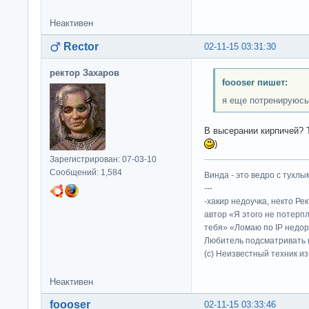
Неактивен
Rector
02-11-15 03:31:30
ректор Захаров
foooser пишет:
я еще потренируюсь
В высерании кирпичей? 
)
Зарегистрирован: 07-03-10
Сообщений: 1,584
Винда - это ведро с тухлым
---
-хакир недоучка, некто Ре
автор «Я этого не потерп
тебя» «Ломаю по IP недор
Любитель подсматривать в
(c) Неизвестный техник и
Неактивен
foooser
02-11-15 03:33:46