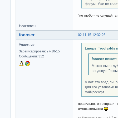
форум. Уже не толст
"не любо - не слушай, а 
Неактивен
foooser
02-11-15 12:32:26
Участник
Linups_Troolvalds 
Зарегистрирован: 27-10-15
Сообщений: 312
foooser пишет:
Может вы в глуб
вендовую "косы
А вот это вряд ли, 
для его установки н
майкрософт.
правильно, он отправит
вмешательства
Добавлено спустя 01 ми