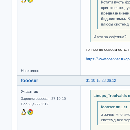
Кстати пусть ф
приготовятся,
у
предназначени
бсд-системы.
В
плюсы системд 
И что за софтина?
точнее не совсем есть. 
https://www.opennet.ru/o
Неактивен
foooser
31-10-15 23:06:12
Участник
Linups_Troolvalds 
Зарегистрирован: 27-10-15
Сообщений: 312
foooser пишет:
а зачем мне име
системд все хо