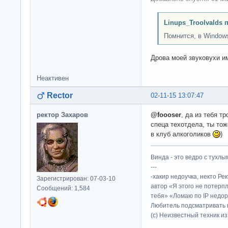
Linups_Troolvalds 
Помнится, в Windows 
Дрова моей звуковухи и
Неактивен
Rector
02-11-15 13:07:47
ректор Захаров
@foooser
, да из тебя тр
спеца техотдела, ты тож
в клуб алкоголиков
)
Винда - это ведро с тухлым
---
-хакир недоучка, некто Ре
Зарегистрирован: 07-03-10
автор «Я этого не потерп
Сообщений: 1,584
тебя» «Ломаю по IP недор
Любитель подсматривать в
(c) Неизвестный техник и