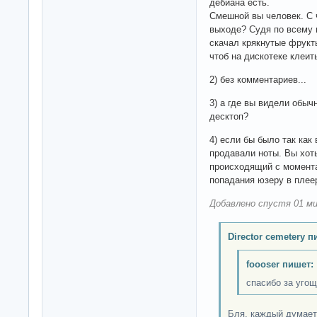
дебиана есть.
Смешной вы человек. С 
выходе? Судя по всему 
скачал крякнутые фрукт
чтоб на дискотеке клеит
2) без комментариев...
3) а где вы видели обыч
десктоп?
4) если бы было так как
продавали ноты. Вы хот
происходящий с момента
попадания юзеру в плее
Добавлено спустя 01 ми
Director cemetery п
foooser пишет:
спасибо за уго
Бля, каждый думает 