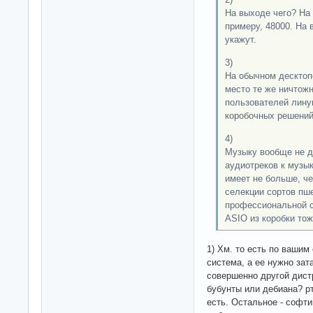
На выходе чего? На 
примеру, 48000. На 
укажут.
3)
На обычном десктопе
место те же ничтож
пользователей лину
коробочных решений
4)
Музыку вообще не д
аудиотреков к музы
имеет не больше, ч
селекции сортов пш
профессиональной с
ASIO из коробки тоже
1) Хм. то есть по вашим
система, а ее нужно за
совершенно другой дист
бубунты или дебиана? р
есть. Остальное - софти