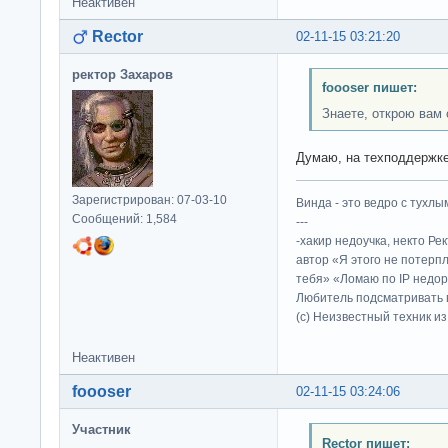
Неактивен
Rector
02-11-15 03:21:20
ректор Захаров
foooser пишет:
Знаете, открою вам 
Думаю, на техподдержке
Зарегистрирован: 07-03-10
Винда - это ведро с тухлым
Сообщений: 1,584
---
-хакир недоучка, некто Ре
автор «Я этого не потерп
тебя» «Ломаю по IP недор
Любитель подсматривать в
(c) Неизвестный техник и
Неактивен
foooser
02-11-15 03:24:06
Участник
Rector пишет: