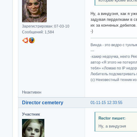
которые кроме восп
Ну, а виндузня, как я уж
задувая перделками в св
их за конченых дебилов.
Зарегистрирован: 07-03-10
-)
Сообщений: 1,584
Винда - это ведро с тухлым
---
-хакир недоучка, некто Ре
автор «Я этого не потерп
тебя» «Ломаю по IP недор
Любитель подсматривать в
(c) Неизвестный техник и
Неактивен
Director cemetery
01-11-15 12:33:55
Участник
Rector пишет:
Ну, а виндузня