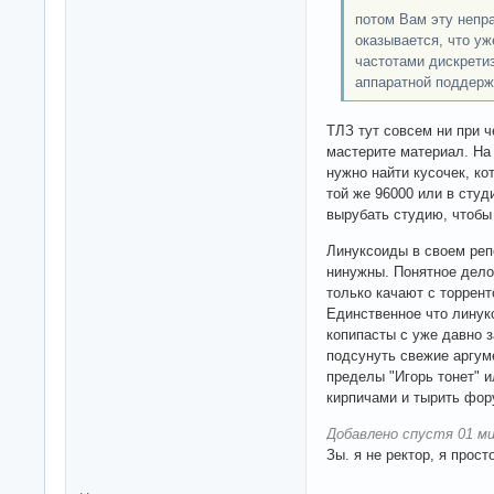
потом Вам эту непра
оказывается, что уж
частотами дискретиз
аппаратной поддерж
ТЛЗ тут совсем ни при ч
мастерите материал. На 
нужно найти кусочек, ко
той же 96000 или в студ
вырубать студию, чтобы
Линуксоиды в своем реп
нинужны. Понятное дело
только качают с торрент
Единственное что линук
копипасты с уже давно 
подсунуть свежие аргум
пределы "Игорь тонет" и
кирпичами и тырить фо
Добавлено спустя 01 ми
Зы. я не ректор, я прос