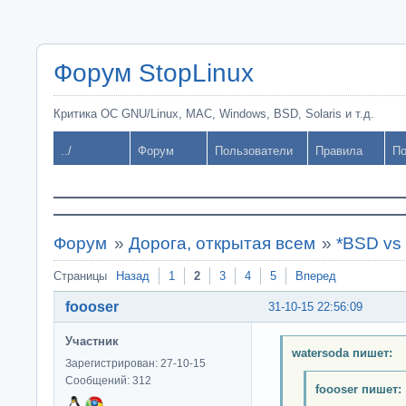
Форум StopLinux
Критика ОС GNU/Linux, MAC, Windows, BSD, Solaris и т.д.
../
Форум
Пользователи
Правила
По
Форум
»
Дорога, открытая всем
»
*BSD vs 
Страницы
Назад
1
2
3
4
5
Вперед
foooser
31-10-15 22:56:09
Участник
watersoda пишет:
Зарегистрирован: 27-10-15
Сообщений: 312
foooser пишет: