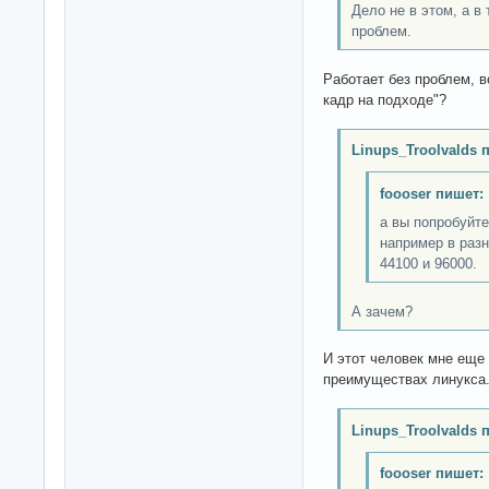
Дело не в этом, а в 
проблем.
Работает без проблем, в
кадр на подходе"?
Linups_Troolvalds 
foooser пишет:
а вы попробуйт
например в разн
44100 и 96000.
А зачем?
И этот человек мне еще 
преимуществах линукса.
Linups_Troolvalds 
foooser пишет: