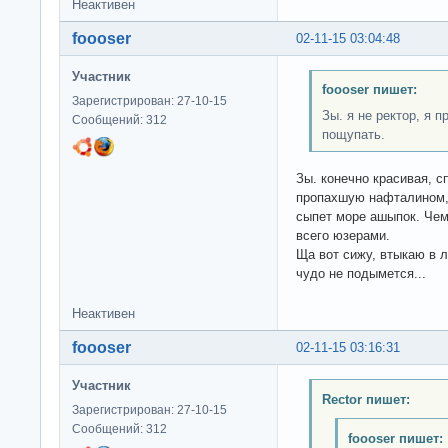
Неактивен
foooser
02-11-15 03:04:48
Участник
foooser пишет:
Зарегистрирован: 27-10-15
Зы. я не ректор, я 
Сообщений: 312
пощупать.
Зы. конечно красивая, с
пропахшую нафталином, 
сыпет море ашыпок. Чем 
всего юзерами.
Ща вот сижу, втыкаю в л
чудо не подымется...
Неактивен
foooser
02-11-15 03:16:31
Участник
Rector пишет:
Зарегистрирован: 27-10-15
Сообщений: 312
foooser пишет: