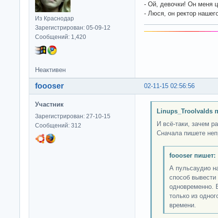
- Ой, девочки! Он меня ц
- Люся, он ректор нашего
Из Краснодар
Зарегистрирован: 05-09-12
Сообщений: 1,420
Неактивен
foooser
02-11-15 02:56:56
Участник
Linups_Troolvalds 
Зарегистрирован: 27-10-15
И всё-таки, зачем р
Сообщений: 312
Сначала пишете неп
foooser пишет:
А пульсаудио н
способ вывести 
одновременно. 
только из одног
времени.