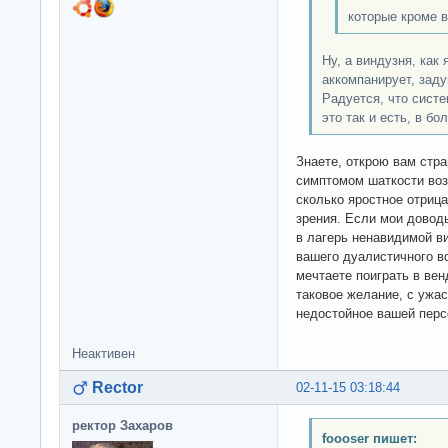
которые кроме 
Ну, а виндузня, как 
аккомпанирует, заду
Радуется, что систе
это так и есть, в бо
Знаете, открою вам стр
симптомом шаткости воз
сколько яростное отриц
зрения. Если мои довод
в лагерь ненавидимой в
вашего дуалистичного в
мечтаете поиграть в вен
таковое желание, с ужа
недостойное вашей пер
Неактивен
Rector
02-11-15 03:18:44
ректор Захаров
foooser пишет: