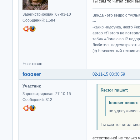
Ты сам то читал свой в
Зарегистрирован: 07-03-10
Винда - это ведро с тухлым
Сообщений: 1,584
---
-хакир недоучка, некто Ре
автор «Я этого не потерп
тебя» «Ломаю по IP недор
Любитель подсматривать в
(c) Неизвестный техник и
Неактивен
foooser
02-11-15 03:30:59
Участник
Rector пишет:
Зарегистрирован: 27-10-15
Сообщений: 312
foooser пишет:
не удосужились
Ты сам то читал сво
естественно! не только 