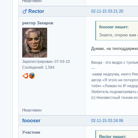
Неактивен
Rector
02-11-15 03:21:20
ректор Захаров
foooser пишет:
Знаете, открою вам 
Думаю, на техподдержке
Зарегистрирован: 07-03-10
Винда - это ведро с тухлым
Сообщений: 1,584
---
-хакир недоучка, некто Ре
автор «Я этого не потерп
тебя» «Ломаю по IP недор
Любитель подсматривать в
(c) Неизвестный техник и
Неактивен
foooser
02-11-15 03:24:06
Участник
Rector пишет: