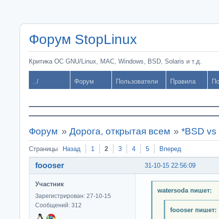
Форум StopLinux
Критика ОС GNU/Linux, MAC, Windows, BSD, Solaris и т.д.
../
Форум
Пользователи
Правила
По
Форум
»
Дорога, открытая всем
»
*BSD vs 
Страницы
Назад
1
2
3
4
5
Вперед
foooser
31-10-15 22:56:09
Участник
watersoda пишет:
Зарегистрирован: 27-10-15
Сообщений: 312
foooser пишет: