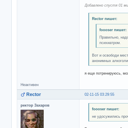
Добавлено спустя 01 ми
Rector пишет:
foooser пишет:
Правильно, надо
психиатром.
Вот и освободи мест
анонимных алкоголи
я еще потренируюсь, м
Неактивен
Rector
02-11-15 03:29:55
ректор Захаров
foooser пишет:
не удосужились про