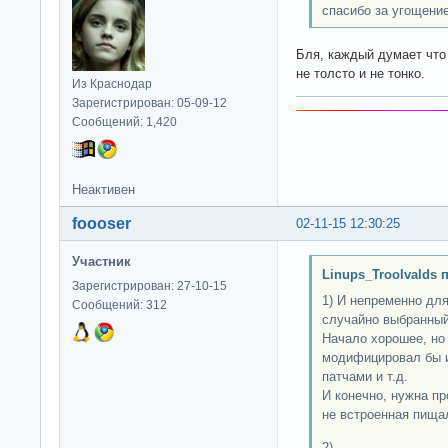
спасибо за угощени
Бля, каждый думает что
не толсто и не тонко.
Из Краснодар
Зарегистрирован: 05-09-12
Сообщений: 1,420
Неактивен
foooser
02-11-15 12:30:25
Участник
Linups_Troolvalds 
Зарегистрирован: 27-10-15
1) И непременно дл
Сообщений: 312
случайно выбранный
Начало хорошее, но 
модифицировал бы и
патчами и т.д.
И конечно, нужна п
не встроенная пищалк
2)