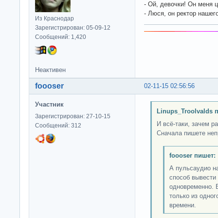
- Ой, девочки! Он меня ц
- Люся, он ректор нашего
Из Краснодар
Зарегистрирован: 05-09-12
Сообщений: 1,420
Неактивен
foooser
02-11-15 02:56:56
Участник
Linups_Troolvalds 
Зарегистрирован: 27-10-15
И всё-таки, зачем р
Сообщений: 312
Сначала пишете неп
foooser пишет:
А пульсаудио н
способ вывести 
одновременно. 
только из одног
времени.