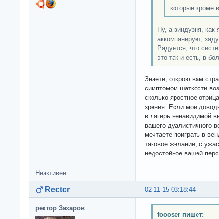
которые кроме 
Ну, а виндузня, как 
аккомпанирует, заду
Радуется, что систе
это так и есть, в бо
Знаете, открою вам стр
симптомом шаткости воз
сколько яростное отриц
зрения. Если мои довод
в лагерь ненавидимой в
вашего дуалистичного в
мечтаете поиграть в вен
таковое желание, с ужа
недостойное вашей пер
Неактивен
Rector
02-11-15 03:18:44
ректор Захаров
foooser пишет: