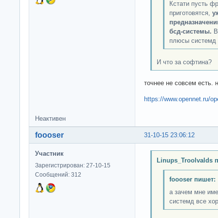
Кстати пусть ф
приготовятся,
у
предназначени
бсд-системы.
В
плюсы системд 
И что за софтина?
точнее не совсем есть. 
https://www.opennet.ru/o
Неактивен
foooser
31-10-15 23:06:12
Участник
Linups_Troolvalds 
Зарегистрирован: 27-10-15
Сообщений: 312
foooser пишет:
а зачем мне име
системд все хо