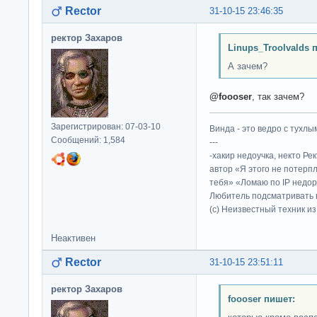
Rector
31-10-15 23:46:35
ректор Захаров
Linups_Troolvalds 
А зачем?
@foooser
, так зачем?
Зарегистрирован: 07-03-10
Винда - это ведро с тухлым
Сообщений: 1,584
---
-хакир недоучка, некто Ре
автор «Я этого не потерп
тебя» «Ломаю по IP недор
Любитель подсматривать в
(c) Неизвестный техник и
Неактивен
Rector
31-10-15 23:51:11
ректор Захаров
foooser пишет: