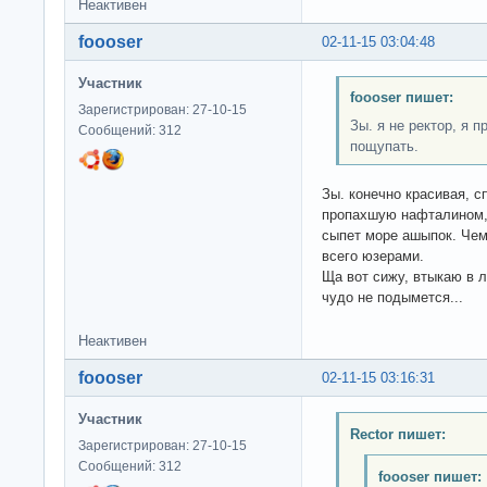
Неактивен
foooser
02-11-15 03:04:48
Участник
foooser пишет:
Зарегистрирован: 27-10-15
Зы. я не ректор, я 
Сообщений: 312
пощупать.
Зы. конечно красивая, с
пропахшую нафталином, 
сыпет море ашыпок. Чем 
всего юзерами.
Ща вот сижу, втыкаю в л
чудо не подымется...
Неактивен
foooser
02-11-15 03:16:31
Участник
Rector пишет:
Зарегистрирован: 27-10-15
Сообщений: 312
foooser пишет: