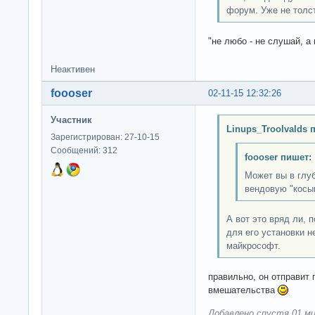
форум. Уже не толст
"не любо - не слушай, а 
Неактивен
foooser
02-11-15 12:32:26
Участник
Linups_Troolvalds 
Зарегистрирован: 27-10-15
Сообщений: 312
foooser пишет:
Может вы в глуб
вендовую "косы
А вот это вряд ли, 
для его установки н
майкрософт.
правильно, он отправит
вмешательства
Добавлено спустя 01 ми