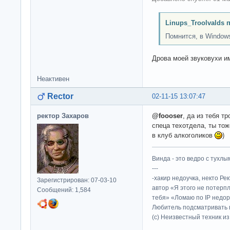
Linups_Troolvalds 
Помнится, в Windows 
Дрова моей звуковухи и
Неактивен
Rector
02-11-15 13:07:47
ректор Захаров
@foooser
, да из тебя тр
спеца техотдела, ты тож
в клуб алкоголиков
)
Винда - это ведро с тухлым
---
-хакир недоучка, некто Ре
Зарегистрирован: 07-03-10
автор «Я этого не потерп
Сообщений: 1,584
тебя» «Ломаю по IP недор
Любитель подсматривать в
(c) Неизвестный техник и