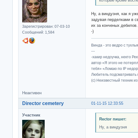
которые кроме восп
Ну, а виндузня, как я уж
задувая перделками в св
их за конченых дебилов.
Зарегистрирован: 07-03-10
-)
Сообщений: 1,584
Винда - это ведро с тухлым
---
-хакир недоучка, некто Ре
автор «Я этого не потерп
тебя» «Ломаю по IP недор
Любитель подсматривать в
(c) Неизвестный техник и
Неактивен
Director cemetery
01-11-15 12:33:55
Участник
Rector пишет:
Ну, а виндузня