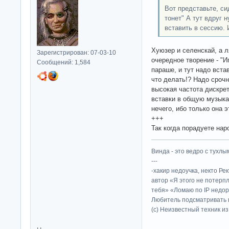
Вот представьте, си
тонет" А тут вдруг 
вставить в сессию. 
Хуюзер и селенскай, а 
Зарегистрирован: 07-03-10
очередное творение - "Иг
Сообщений: 1,584
параше, и тут надо вста
что делать!? Надо срочн
высокая частота дискрет
вставки в общую музыка
нечего, ибо только она э
+++
Так когда порадуете на
Винда - это ведро с тухлым
---
-хакир недоучка, некто Ре
автор «Я этого не потерп
тебя» «Ломаю по IP недор
Любитель подсматривать в
(c) Неизвестный техник и