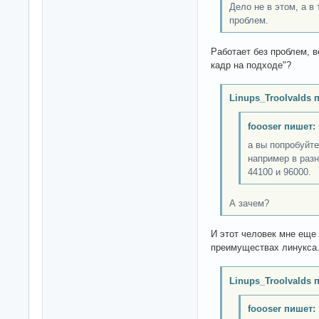
Дело не в этом, а в 
проблем.
Работает без проблем, в
кадр на подходе"?
Linups_Troolvalds 
foooser пишет:
а вы попробуйт
например в разн
44100 и 96000.
А зачем?
И этот человек мне еще 
преимуществах линукса.
Linups_Troolvalds 
foooser пишет: