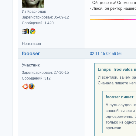
- Ой, девочки! Он меня ц
- Люся, он ректор нашего
Из Краснодар
Зарегистрирован: 05-09-12
Сообщений: 1,420
Неактивен
foooser
02-11-15 02:56:56
Участник
Linups_Troolvalds 
Зарегистрирован: 27-10-15
И всё-таки, зачем р
Сообщений: 312
Сначала пишете неп
foooser пишет:
А пульсаудио н
способ вывести 
одновременно. 
только из одног
времени.