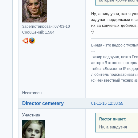
которые кроме восп
Ну, а виндузня, как я уж
задувая перделками в св
их за конченых дебилов.
Зарегистрирован: 07-03-10
-)
Сообщений: 1,584
Винда - это ведро с тухлым
---
-хакир недоучка, некто Ре
автор «Я этого не потерп
тебя» «Ломаю по IP недор
Любитель подсматривать в
(c) Неизвестный техник и
Неактивен
Director cemetery
01-11-15 12:33:55
Участник
Rector пишет:
Ну, а виндузня