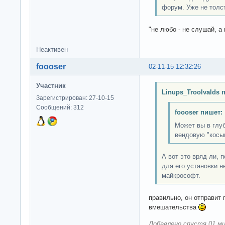
форум. Уже не толст
"не любо - не слушай, а 
Неактивен
foooser
02-11-15 12:32:26
Участник
Linups_Troolvalds 
Зарегистрирован: 27-10-15
Сообщений: 312
foooser пишет:
Может вы в глуб
вендовую "косы
А вот это вряд ли, 
для его установки н
майкрософт.
правильно, он отправит
вмешательства
Добавлено спустя 01 ми