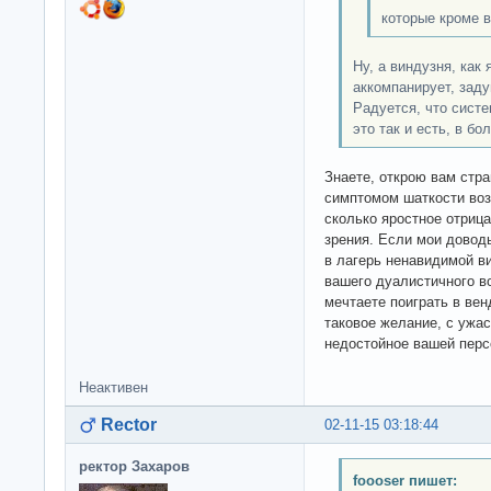
которые кроме 
Ну, а виндузня, как 
аккомпанирует, заду
Радуется, что систе
это так и есть, в бо
Знаете, открою вам стр
симптомом шаткости воз
сколько яростное отриц
зрения. Если мои довод
в лагерь ненавидимой в
вашего дуалистичного в
мечтаете поиграть в вен
таковое желание, с ужа
недостойное вашей пер
Неактивен
Rector
02-11-15 03:18:44
ректор Захаров
foooser пишет: