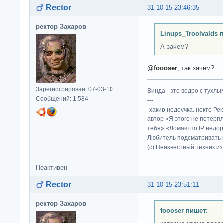
Rector
31-10-15 23:46:35
ректор Захаров
Linups_Troolvalds 
А зачем?
@foooser
, так зачем?
Зарегистрирован: 07-03-10
Винда - это ведро с тухлым
Сообщений: 1,584
---
-хакир недоучка, некто Ре
автор «Я этого не потерп
тебя» «Ломаю по IP недор
Любитель подсматривать в
(c) Неизвестный техник и
Неактивен
Rector
31-10-15 23:51:11
ректор Захаров
foooser пишет: