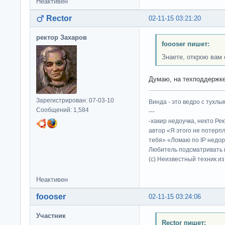
Неактивен
Rector
02-11-15 03:21:20
ректор Захаров
foooser пишет:
Знаете, открою вам 
Думаю, на техподдержке
Зарегистрирован: 07-03-10
Винда - это ведро с тухлым
Сообщений: 1,584
---
-хакир недоучка, некто Ре
автор «Я этого не потерп
тебя» «Ломаю по IP недор
Любитель подсматривать в
(c) Неизвестный техник и
Неактивен
foooser
02-11-15 03:24:06
Участник
Rector пишет: