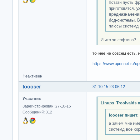
Кстати пусть ф
приготовятся,
у
предназначени
бсд-системы.
В
плюсы системд 
И что за софтина?
точнее не совсем есть. 
https://www.opennet.ru/o
Неактивен
foooser
31-10-15 23:06:12
Участник
Linups_Troolvalds 
Зарегистрирован: 27-10-15
Сообщений: 312
foooser пишет:
а зачем мне име
системд все хо