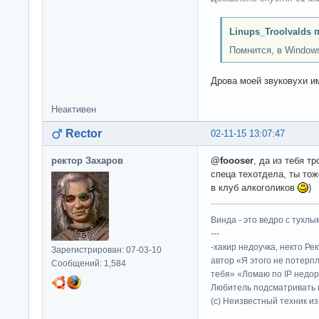
Linups_Troolvalds 
Помнится, в Windows 
Дрова моей звуковухи и
Неактивен
Rector
02-11-15 13:07:47
ректор Захаров
@foooser
, да из тебя тр
спеца техотдела, ты тож
в клуб алкоголиков
)
Винда - это ведро с тухлым
---
-хакир недоучка, некто Ре
Зарегистрирован: 07-03-10
автор «Я этого не потерп
Сообщений: 1,584
тебя» «Ломаю по IP недор
Любитель подсматривать в
(c) Неизвестный техник и