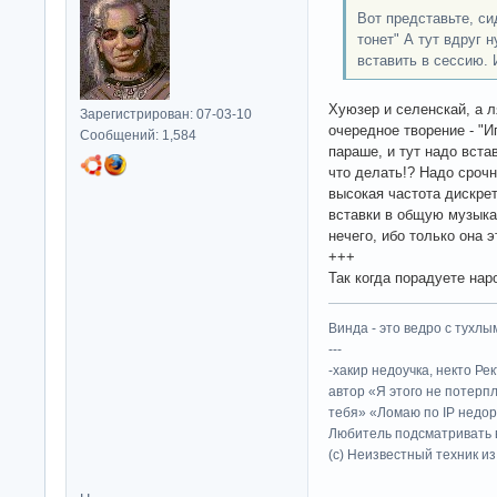
Вот представьте, си
тонет" А тут вдруг 
вставить в сессию. 
Хуюзер и селенскай, а 
Зарегистрирован: 07-03-10
очередное творение - "Иг
Сообщений: 1,584
параше, и тут надо вста
что делать!? Надо срочн
высокая частота дискрет
вставки в общую музыка
нечего, ибо только она э
+++
Так когда порадуете на
Винда - это ведро с тухлым
---
-хакир недоучка, некто Ре
автор «Я этого не потерп
тебя» «Ломаю по IP недор
Любитель подсматривать в
(c) Неизвестный техник и