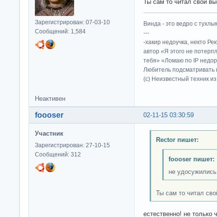
Ты сам то читал свой в
Зарегистрирован: 07-03-10
Винда - это ведро с тухлым
Сообщений: 1,584
---
-хакир недоучка, некто Ре
автор «Я этого не потерп
тебя» «Ломаю по IP недор
Любитель подсматривать в
(c) Неизвестный техник и
Неактивен
foooser
02-11-15 03:30:59
Участник
Rector пишет:
Зарегистрирован: 27-10-15
Сообщений: 312
foooser пишет:
не удосужились
Ты сам то читал сво
естественно! не только 