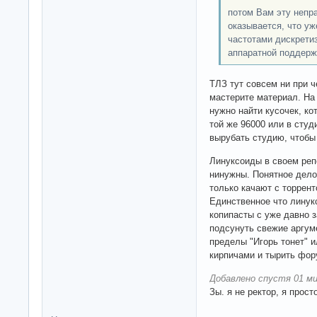
потом Вам эту непра
оказывается, что уж
частотами дискретиз
аппаратной поддерж
ТЛЗ тут совсем ни при ч
мастерите материал. На 
нужно найти кусочек, ко
той же 96000 или в студ
вырубать студию, чтобы
Линуксоиды в своем реп
нинужны. Понятное дело
только качают с торрент
Единственное что линук
копипасты с уже давно 
подсунуть свежие аргум
пределы "Игорь тонет" и
кирпичами и тырить фо
Добавлено спустя 01 ми
Зы. я не ректор, я прос