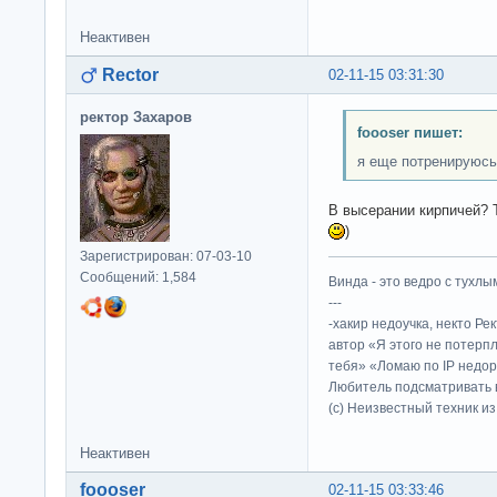
Неактивен
Rector
02-11-15 03:31:30
ректор Захаров
foooser пишет:
я еще потренируюсь
В высерании кирпичей? 
)
Зарегистрирован: 07-03-10
Сообщений: 1,584
Винда - это ведро с тухлым
---
-хакир недоучка, некто Ре
автор «Я этого не потерп
тебя» «Ломаю по IP недор
Любитель подсматривать в
(c) Неизвестный техник и
Неактивен
foooser
02-11-15 03:33:46