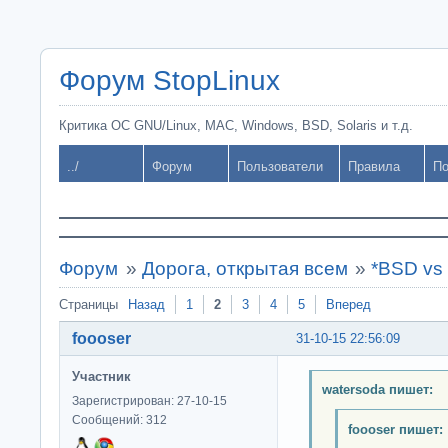
Форум StopLinux
Критика ОС GNU/Linux, MAC, Windows, BSD, Solaris и т.д.
../
Форум
Пользователи
Правила
По
Форум
»
Дорога, открытая всем
»
*BSD vs 
Страницы
Назад
1
2
3
4
5
Вперед
foooser
31-10-15 22:56:09
Участник
watersoda пишет:
Зарегистрирован: 27-10-15
Сообщений: 312
foooser пишет: