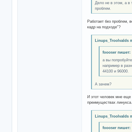
Дело не в этом, а в 
проблем.
Работает без проблем, в
кадр на подходе"?
Linups_Troolvalds 
foooser пишет:
а вы попробуйт
например в разн
44100 и 96000.
А зачем?
И этот человек мне еще 
преимуществах линукса.
Linups_Troolvalds 
foooser пишет: