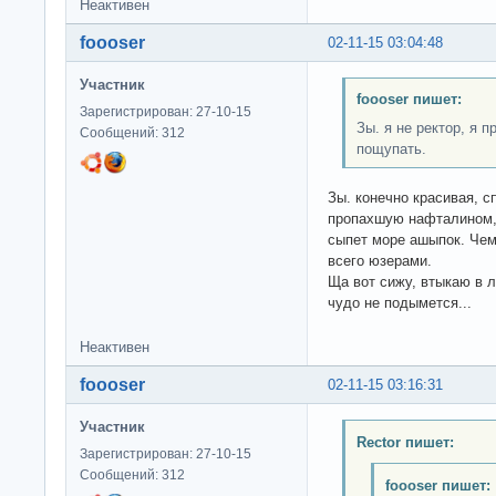
Неактивен
foooser
02-11-15 03:04:48
Участник
foooser пишет:
Зарегистрирован: 27-10-15
Зы. я не ректор, я 
Сообщений: 312
пощупать.
Зы. конечно красивая, с
пропахшую нафталином, 
сыпет море ашыпок. Чем 
всего юзерами.
Ща вот сижу, втыкаю в л
чудо не подымется...
Неактивен
foooser
02-11-15 03:16:31
Участник
Rector пишет:
Зарегистрирован: 27-10-15
Сообщений: 312
foooser пишет: