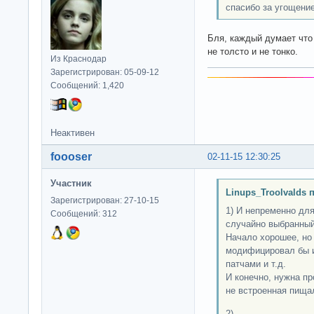
спасибо за угощени
Бля, каждый думает что
не толсто и не тонко.
Из Краснодар
Зарегистрирован: 05-09-12
Сообщений: 1,420
Неактивен
foooser
02-11-15 12:30:25
Участник
Linups_Troolvalds 
Зарегистрирован: 27-10-15
1) И непременно дл
Сообщений: 312
случайно выбранный
Начало хорошее, но 
модифицировал бы и
патчами и т.д.
И конечно, нужна п
не встроенная пищалк
2)