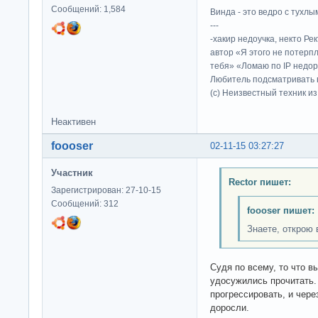
Сообщений: 1,584
Винда - это ведро с тухлым
---
-хакир недоучка, некто Ре
автор «Я этого не потерп
тебя» «Ломаю по IP недор
Любитель подсматривать в
(c) Неизвестный техник и
Неактивен
foooser
02-11-15 03:27:27
Участник
Rector пишет:
Зарегистрирован: 27-10-15
Сообщений: 312
foooser пишет:
Знаете, открою 
Судя по всему, то что вы
удосужились прочитать.
прогрессировать, и чере
доросли.