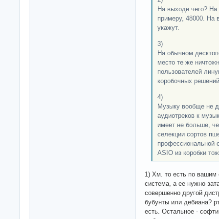
На выходе чего? На 
примеру, 48000. На 
укажут.
3)
На обычном десктопе
место те же ничтож
пользователей лину
коробочных решений
4)
Музыку вообще не д
аудиотреков к музы
имеет не больше, ч
селекции сортов пш
профессиональной с
ASIO из коробки тоже
1) Хм. то есть по вашим
система, а ее нужно за
совершенно другой дист
бубунты или дебиана? р
есть. Остальное - софти