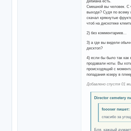
дебиана есть.
Смешной вы человек. С 
выходе? Судя по всему 
скачал крякнутые фрукт
чтоб на дискотеке клеит
2) без комментариев...
3) а где вы видели обыч
десктоп?
4) если бы было так как
продавали ноты. Вы хот
происходящий с момента
попадания юзеру в плее
Добавлено спустя 01 ми
Director cemetery п
foooser пишет:
спасибо за уго
Бля, каждый думает 