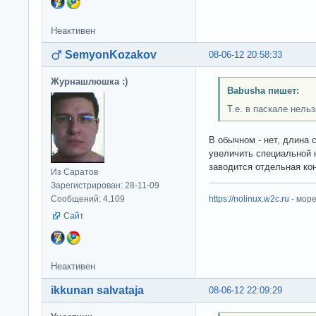
Неактивен
SemyonKozakov
08-06-12 20:58:33
Журнашлюшка :)
Babusha пишет:
Т.е. в паскале нель
В обычном - нет, длина
увеличить специальной к
заводится отдельная кон
Из Саратов
Зарегистрирован: 28-11-09
Сообщений: 4,109
https://nolinux.w2c.ru
- мор
Сайт
Неактивен
ikkunan salvataja
08-06-12 22:09:29