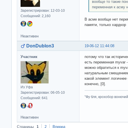
вообще то такие по
переменная к асму 
Зарегистрирован: 12-03-10
Сообщений: 2,160
В асме вообще нет пере
памяти, только хардко
Неактивен
DonDublon3
19-06-12 11:44:08
Участник
потому что так историче
есть переменная myvar -
можно обратиться к myva
натуральным смещение
какой элемент логичнее
конечно, [0].
Из Уфа
Зарегистрирован: 06-05-10
"Фу бля, крохобор вонючий"
Сообщений: 641
Неактивен
Страницы
1
2
Вперед