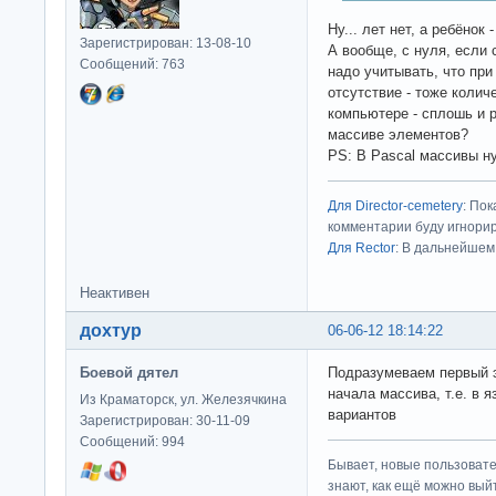
Ну... лет нет, а ребёнок 
Зарегистрирован: 13-08-10
А вообще, с нуля, если 
Сообщений: 763
надо учитывать, что при
отсутствие - тоже количе
компьютере - сплошь и р
массиве элементов?
PS: В Pascal массивы н
Для Director-cemetery
: По
комментарии буду игнорир
Для Rector
: В дальнейшем
Неактивен
дохтур
06-06-12 18:14:22
Боевой дятел
Подразумеваем первый 
начала массива, т.е. в 
Из Краматорск, ул. Железячкина
вариантов
Зарегистрирован: 30-11-09
Сообщений: 994
Бывает, новые пользовате
знают, как ещё можно выйт