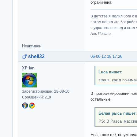
ограничена.
В детстве я молил бога о 
потом понял что бог работ
я украл велосипед и стал
Аль Пачино
Неактивен
shell32
06-06-12 19:17:26
XP fan
Luca пишет:
straus, как я поним
Зарегистрирован: 28-08-10
В программировании ноль
Сообщений: 219
остальные.
Белая рысь пишет:
PS: В Pascal масси
Неа, тоже с 0, по умолч