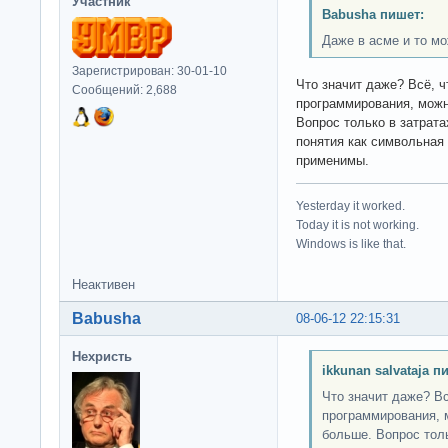
Участник
Babusha пишет:
Даже в асме и то м
Зарегистрирован: 30-01-10
Что значит даже? Всё, 
Сообщений: 2,688
программирования, можн
Вопрос только в затрата
понятия как символьная
применимы.
Yesterday it worked.
Today it is not working.
Windows is like that.
Неактивен
Babusha
08-06-12 22:15:31
Нехристь
ikkunan salvataja п
Что значит даже? В
программирования, 
больше. Вопрос толь