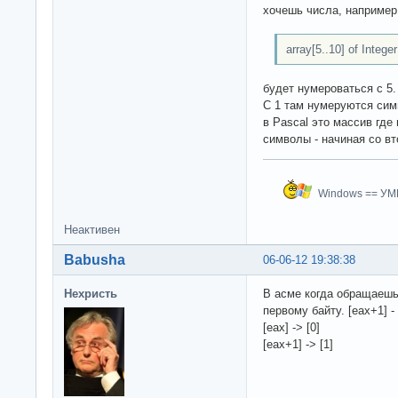
хочешь числа, например 
array[5..10] of Integer
будет нумероваться с 5.
С 1 там нумеруются симв
в Pascal это массив где
символы - начиная со вт
Windows == У
Неактивен
Babusha
06-06-12 19:38:38
Нехристь
В асме когда обращаешьс
первому байту. [eax+1] -
[eax] -> [0]
[eax+1] -> [1]