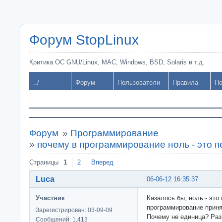
Форум StopLinux
Критика ОС GNU/Linux, MAC, Windows, BSD, Solaris и т.д.
../
Форум
Пользователи
Правила
По
Форум
»
Программирование
»
почему в программирование ноль - это 
Страницы
1
2
Вперед
Luca
06-06-12 16:35:37
Участник
Казалось бы, ноль - это 
программирование принят
Зарегистрирован: 03-09-09
Почему не единица? Раз
Сообщений: 1,413