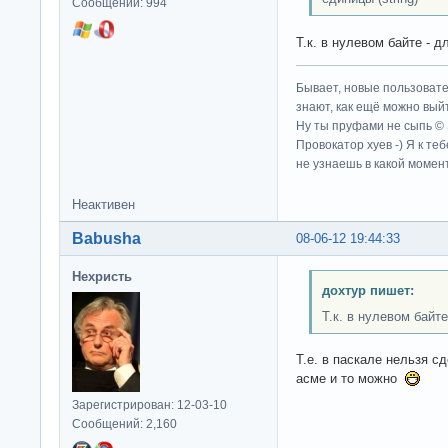
Сообщений: 994
Т.к. в нулевом байте - 
Бывает, новые пользовате
знают, как ещё можно выйт
Ну ты пруфами не сыпь ©
Провокатор хуев -) Я к те
не узнаешь в какой момент
Неактивен
Babusha
08-06-12 19:44:33
Нехристь
дохтур пишет:
Т.к. в нулевом байте
Т.е. в паскале нельзя с
асме и то можно
Зарегистрирован: 12-03-10
Сообщений: 2,160