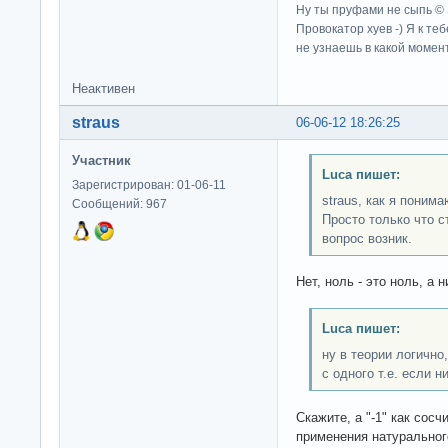
Ну ты пруфами не сыпь ©
Провокатор хуев -) Я к те
не узнаешь в какой момент
Неактивен
straus
06-06-12 18:26:25
Участник
Luca пишет:
Зарегистрирован: 01-06-11
straus, как я поним
Сообщений: 967
Просто только что с
вопрос возник.
Нет, ноль - это ноль, а н
Luca пишет:
ну в теории логично
с одного т.е. если н
Скажите, а "-1" как cосчит
применения натуральног