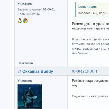
Участник
Luca пишет:
Зарегистрирован: 01-06-11
Казалось бы, ноль - 
Сообщений: 967
Рекомендую покурить те
натуральные
и
целые
чи
В детстве я молил бога о 
потом понял что бог работ
я украл велосипед и стал
Аль Пачино
Неактивен
Okkamas Buddy
06-06-12 16:58:41
Участник
Ребёнок когда рождается
год.
Случайности не случайны