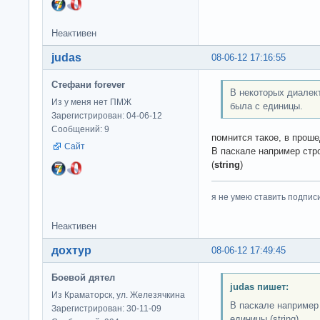
Неактивен
judas
08-06-12 17:16:55
Стефани forever
В некоторых диалек
Из у меня нет ПМЖ
была с единицы.
Зарегистрирован: 04-06-12
Сообщений: 9
помнится такое, в прош
Сайт
В паскале например стр
(
string
)
я не умею ставить подпис
Неактивен
дохтур
08-06-12 17:49:45
Боевой дятел
judas пишет:
Из Краматорск, ул. Железячкина
В паскале например 
Зарегистрирован: 30-11-09
единицы (string)