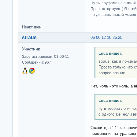
Ну ты пруфами не сыпь ©
Провокатор хуев -) Я к те
не узнаешь в какой момент
Неактивен
straus
06-06-12 18:26:25
Участник
Luca пишет:
Зарегистрирован: 01-06-11
straus, как я поним
Сообщений: 967
Просто только что с
вопрос возник.
Нет, ноль - это ноль, а н
Luca пишет:
ну в теории логично
с одного т.е. если н
Скажите, а "-1" как cосчит
применения натуральног