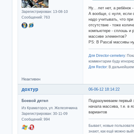
Ну... лет нет, а ребёнок 
Зарегистрирован: 13-08-10
А вообще, с нуля, если 
Сообщений: 763
надо учитывать, что при
отсутствие - тоже количе
компьютере - сплошь и р
массиве элементов?
PS: В Pascal массивы н
Для Director-cemetery
: По
комментарии буду игнорир
Для Rector
: В дальнейшем
Неактивен
дохтур
06-06-12 18:14:22
Боевой дятел
Подразумеваем первый 
начала массива, т.е. в 
Из Краматорск, ул. Железячкина
вариантов
Зарегистрирован: 30-11-09
Сообщений: 994
Бывает, новые пользовате
знают, как ещё можно выйт