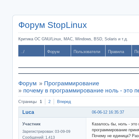
Форум StopLinux
Критика ОС GNU/Linux, MAC, Windows, BSD, Solaris и т.д.
../
Форум
Пользователи
Правила
По
Форум
»
Программирование
»
почему в программирование ноль - это 
Страницы
1
2
Вперед
Luca
06-06-12 16:35:37
Участник
Казалось бы, ноль - это 
программирование принят
Зарегистрирован: 03-09-09
Почему не единица? Раз
Сообщений: 1,413