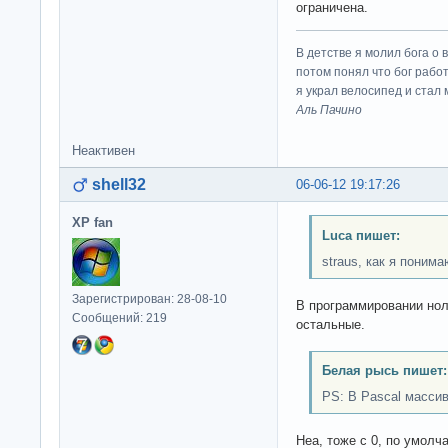
ограничена.
В детстве я молил бога о 
потом понял что бог работ
я украл велосипед и стал
Аль Пачино
Неактивен
shell32
06-06-12 19:17:26
XP fan
Luca пишет:
straus, как я поним
Зарегистрирован: 28-08-10
В программировании ноль
Сообщений: 219
остальные.
Белая рысь пишет:
PS: В Pascal масси
Неа, тоже с 0, по умолч