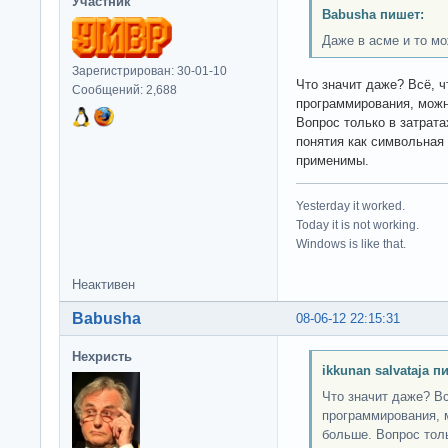
Участник
Babusha пишет:
Даже в асме и то м
Зарегистрирован: 30-01-10
Что значит даже? Всё, 
Сообщений: 2,688
программирования, можн
Вопрос только в затрата
понятия как символьная
применимы.
Yesterday it worked.
Today it is not working.
Windows is like that.
Неактивен
Babusha
08-06-12 22:15:31
Нехристь
ikkunan salvataja п
Что значит даже? В
программирования, 
больше. Вопрос толь