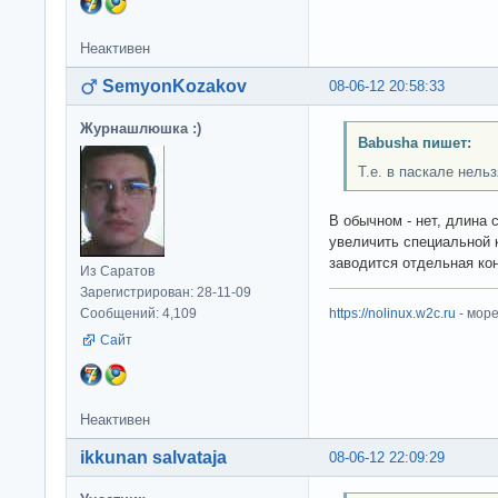
Неактивен
SemyonKozakov
08-06-12 20:58:33
Журнашлюшка :)
Babusha пишет:
Т.е. в паскале нель
В обычном - нет, длина
увеличить специальной к
заводится отдельная кон
Из Саратов
Зарегистрирован: 28-11-09
Сообщений: 4,109
https://nolinux.w2c.ru
- мор
Сайт
Неактивен
ikkunan salvataja
08-06-12 22:09:29