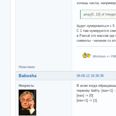
хочешь числа, например 
array[5..10] of Integer
будет нумероваться с 5.
С 1 там нумеруются симв
в Pascal это массив где
символы - начиная со вт
Windows == У
Неактивен
Babusha
06-06-12 19:38:38
Нехристь
В асме когда обращаешьс
первому байту. [eax+1] -
[eax] -> [0]
[eax+1] -> [1]