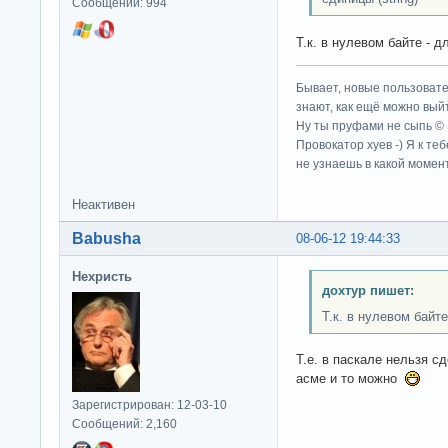
Сообщений: 994
Т.к. в нулевом байте - 
Бывает, новые пользовате
знают, как ещё можно выйт
Ну ты пруфами не сыпь ©
Провокатор хуев -) Я к те
не узнаешь в какой момент
Неактивен
Babusha
08-06-12 19:44:33
Нехристь
дохтур пишет:
Т.к. в нулевом байте
Т.е. в паскале нельзя с
асме и то можно
Зарегистрирован: 12-03-10
Сообщений: 2,160