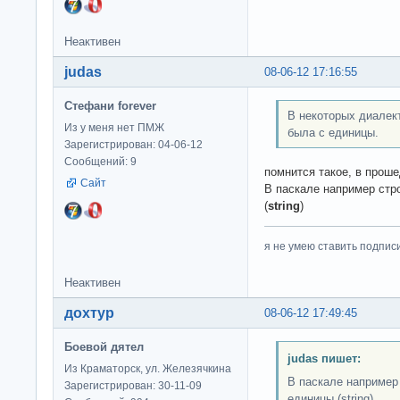
Неактивен
judas
08-06-12 17:16:55
Стефани forever
В некоторых диалек
Из у меня нет ПМЖ
была с единицы.
Зарегистрирован: 04-06-12
Сообщений: 9
помнится такое, в прош
Сайт
В паскале например стр
(
string
)
я не умею ставить подпис
Неактивен
дохтур
08-06-12 17:49:45
Боевой дятел
judas пишет:
Из Краматорск, ул. Железячкина
В паскале например 
Зарегистрирован: 30-11-09
единицы (string)