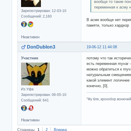
вообще то такие по
переменная к асму 
Зарегистрирован: 12-03-10
Сообщений: 2,160
В асме вообще нет пере
памяти, только хардко
Неактивен
DonDublon3
19-06-12 11:44:08
Участник
потому что так историче
есть переменная myvar -
можно обратиться к myva
натуральным смещение
какой элемент логичнее
конечно, [0].
Из Уфа
Зарегистрирован: 06-05-10
"Фу бля, крохобор вонючий"
Сообщений: 641
Неактивен
Страницы
1
2
Вперед