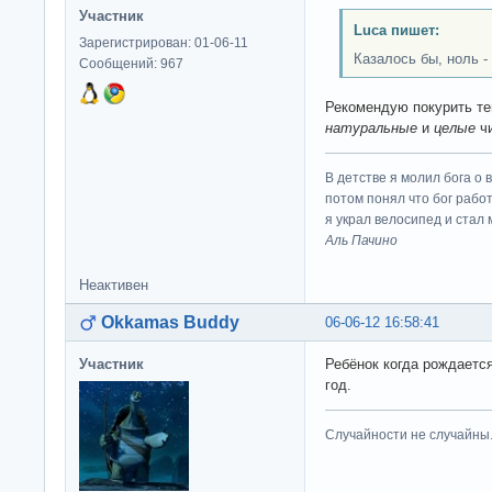
Участник
Luca пишет:
Зарегистрирован: 01-06-11
Казалось бы, ноль - 
Сообщений: 967
Рекомендую покурить те
натуральные
и
целые
чи
В детстве я молил бога о 
потом понял что бог работ
я украл велосипед и стал
Аль Пачино
Неактивен
Okkamas Buddy
06-06-12 16:58:41
Участник
Ребёнок когда рождается
год.
Случайности не случайны