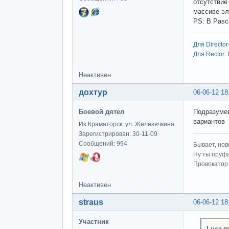
отсутствие
массиве э
PS: В Pasc
Для Director
Для Rector
:
Неактивен
дохтур
06-06-12 18
Боевой дятел
Подразумев
вариантов
Из Краматорск, ул. Железячкина
Зарегистрирован: 30-11-09
Сообщений: 994
Бывает, нов
Ну ты пруфа
Провокатор 
Неактивен
straus
06-06-12 18
Участник
Luca п