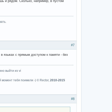
ошь и рядом. Сколько, например, в пустом
вать.
#7
в языках с прямым доступом к памяти - без
но выйти из vi
й момент тебя поимели -) © Rector,
2010-2015
#8