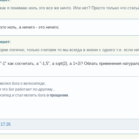
, как я понимаю ноль это все же ничто. Или нет? Просто только что стат
 это ноль, а ничего - это ничего.
ишет:
ории логично, только считаем то мы всегда в жизни с одного т.е. если ни
"-1" как cосчитать, а "-1,5", а sqrt(2), а 1+2i? Облать применения нату
.
 молил бога о велосипеде;
 что бог работает по-другому...
осипед и стал молить бога
о прощении
.
:17:26