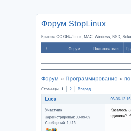
Форум StopLinux
Критика ОС GNU/Linux, MAC, Windows, BSD, Solari
../
Форум
Пользователи
Пр
Форум
»
Программирование
»
по
Страницы
1
2
Вперед
Luca
06-06-12 16
Участник
Казалось б
единица? Р
Зарегистрирован: 03-09-09
Сообщений: 1,413