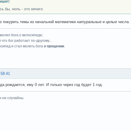
ишет:
ь бы, ноль - это ничего.
 покурить темы из начальной математики
натуральные
и
целые
числа.
 молил бога о велосипеде;
 что бог работает по-другому...
осипед и стал молить бога
о прощении
.
:58:41
да рождается, ему 0 лет. И только через год будет 1 год.
и не случайны.