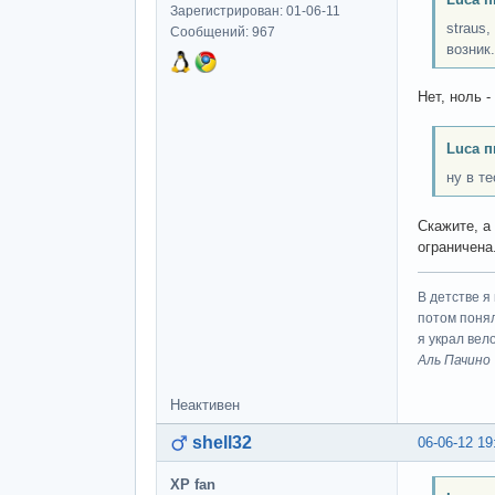
Зарегистрирован: 01-06-11
straus
Сообщений: 967
возник.
Нет, ноль -
Luca п
ну в те
Скажите, а 
ограничена
В детстве я
потом понял
я украл вел
Аль Пачино
Неактивен
shell32
06-06-12 19
XP fan