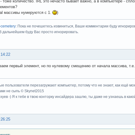
 - тоже количество. IRL это нечасто бывает важно, а в компьютере - спл
лементов?
al массивы нумеруются с 1.
)
-cemetery
: Пока не почешетесь извиниться, Ваши комментарии буду игнориро
 В дальнейшем буду Вас просто игнорировать.
:14:22
аем первый элемент, но по нулевому смещению от начала массива, т.е. 
ые пользователи перезагружают компьютер, потому что не знают, как ещё мож
ми не сыпь © Skynet2015
хуев -) Я к тебе в твою конторку инсайдера зашлю, ты даже не узнаешь в како
:26:25
ишет: