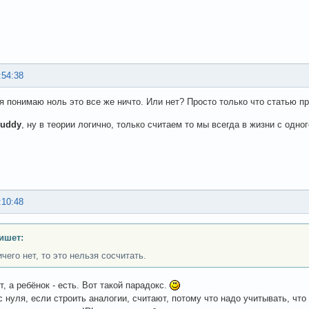
:54:38
к я понимаю ноль это все же ничто. Или нет? Просто только что статью п
uddy
, ну в теории логично, только считаем то мы всегда в жизни с одного
:10:48
ишет:
чего нет, то это нельзя сосчитать.
ет, а ребёнок - есть. Вот такой парадокс.
с нуля, если строить аналогии, считают, потому что надо учитывать, что