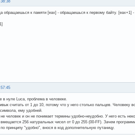
:38:38
да обращаешься к памяти [eax] - обращаешься к первому байту. [eax+1] -
1]
:57:45
е в нуле Luca, проблема в человеке.
ивык считать от 1 до 10, потому что у него столько пальцев. Человеку 
 символа, ему удобней.
не человек и он не понимает термины удобно-неудобно. У него есть не
 вмещается 256 натуральных чисел от 0 до 255 (00-FF). Зачем программ
по принципу "удобно", внося в код дополнительную путаницу.