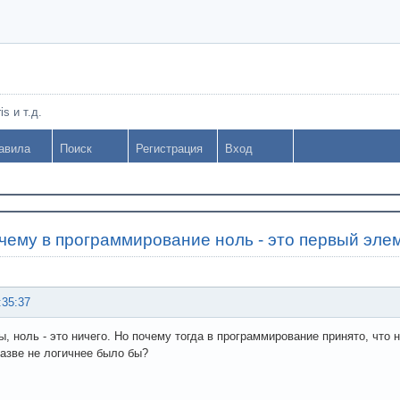
s и т.д.
авила
Поиск
Регистрация
Вход
чему в программирование ноль - это первый эле
:35:37
ы, ноль - это ничего. Но почему тогда в программирование принято, что 
азве не логичнее было бы?