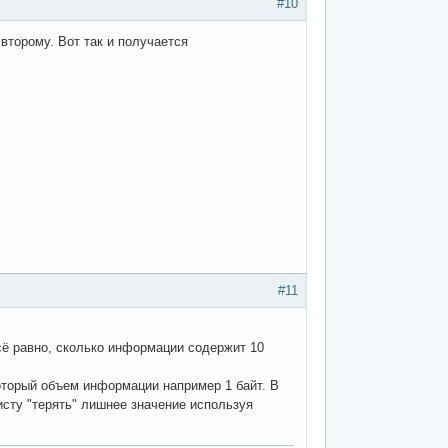
#10
 второму. Вот так и получается
#11
всё равно, сколько информации содержит 10
который объем информации например 1 байт. В
исту "терять" лишнее значение используя