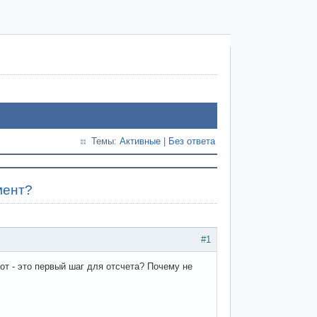
Темы:
Активные
|
Без ответа
мент?
#1
нот - это первый шаг для отсчета? Почему не