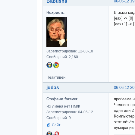
Babusha
06-06-12 19
Нехристь
В асме ког
[eax] -> [0]
[eax+1] -> [
Зарегистрирован: 12-03-10
Сообщений: 2,160
Неактивен
judas
06-06-12 20
Стефани forever
проблема н
Человек пр
Из у меня нет ПМЖ
одни или 2
Зарегистрирован: 04-06-12
Компьютер 
Сообщений: 9
этот объём
Сайт
нумерацию 