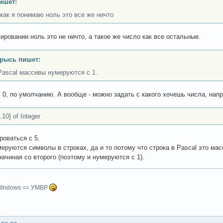
ишет:
, как я понимаю ноль это все же ничто
ировании ноль это не ничто, а такое же число как все остальные.
рысь пишет:
Pascal массивы нумеруются с 1.
с 0, по умолчанию. А вообще - можно задать с какого хочешь числа, нап
.10] of Integer
роваться с 5.
меруются символы в строках, да и то потому что строка в Pascal это мас
начиная со второго (поэтому и нумеруются с 1).
indows == УМВР