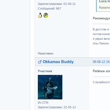
Luca п
Зарегистрирован: 01-06-11
Казалос
Сообщений: 967
Рекомендую
В детстве я
потом понял
я украл вел
Аль Пачино
Неактивен
Okkamas Buddy
06-06-12 16
Участник
Ребёнок ког
Случайност
Из СПб
Зарегистрирован: 22-05-12