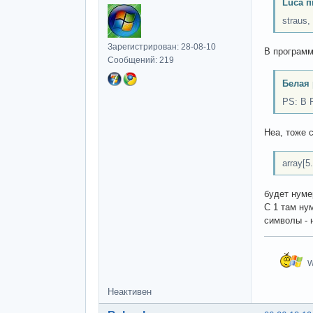
Luca п
straus
Зарегистрирован: 28-08-10
В программ
Сообщений: 219
Белая 
PS: В 
Неа, тоже 
array[5.
будет нуме
С 1 там ну
символы - 
W
Неактивен