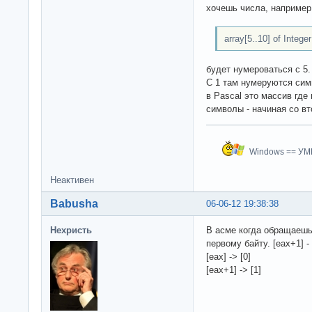
хочешь числа, например 
array[5..10] of Integer
будет нумероваться с 5.
С 1 там нумеруются симв
в Pascal это массив где
символы - начиная со вт
Windows == У
Неактивен
Babusha
06-06-12 19:38:38
Нехристь
В асме когда обращаешьс
первому байту. [eax+1] -
[eax] -> [0]
[eax+1] -> [1]