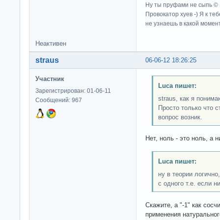
Ну ты пруфами не сыпь ©
Провокатор хуев -) Я к те
не узнаешь в какой момент
Неактивен
straus
06-06-12 18:26:25
Участник
Luca пишет:
Зарегистрирован: 01-06-11
straus, как я поним
Сообщений: 967
Просто только что с
вопрос возник.
Нет, ноль - это ноль, а н
Luca пишет:
ну в теории логично
с одного т.е. если н
Скажите, а "-1" как cосчит
применения натуральног