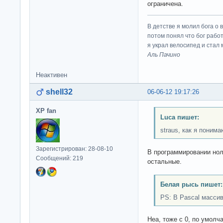
ограничена.
В детстве я молил бога о 
потом понял что бог работ
я украл велосипед и стал
Аль Пачино
Неактивен
shell32
06-06-12 19:17:26
XP fan
Luca пишет:
straus, как я поним
Зарегистрирован: 28-08-10
В программировании ноль
Сообщений: 219
остальные.
Белая рысь пишет:
PS: В Pascal масси
Неа, тоже с 0, по умолч