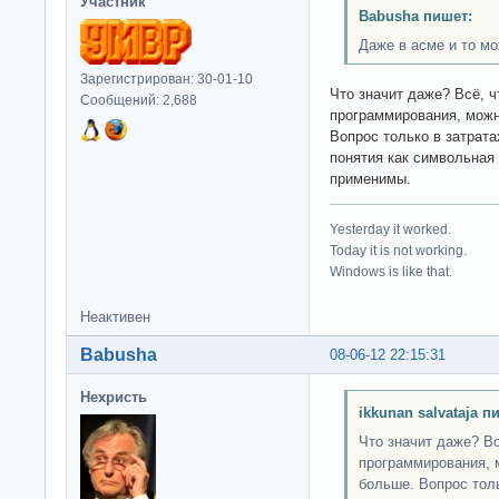
Участник
Babusha пишет:
Даже в асме и то м
Зарегистрирован: 30-01-10
Что значит даже? Всё, 
Сообщений: 2,688
программирования, можн
Вопрос только в затрата
понятия как символьная
применимы.
Yesterday it worked.
Today it is not working.
Windows is like that.
Неактивен
Babusha
08-06-12 22:15:31
Нехристь
ikkunan salvataja п
Что значит даже? В
программирования, 
больше. Вопрос толь