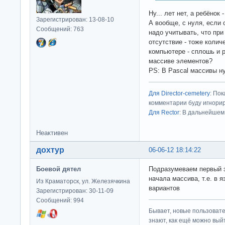
Ну... лет нет, а ребёнок 
Зарегистрирован: 13-08-10
А вообще, с нуля, если 
Сообщений: 763
надо учитывать, что при
отсутствие - тоже количе
компьютере - сплошь и р
массиве элементов?
PS: В Pascal массивы н
Для Director-cemetery
: По
комментарии буду игнорир
Для Rector
: В дальнейшем
Неактивен
дохтур
06-06-12 18:14:22
Боевой дятел
Подразумеваем первый 
начала массива, т.е. в 
Из Краматорск, ул. Железячкина
вариантов
Зарегистрирован: 30-11-09
Сообщений: 994
Бывает, новые пользовате
знают, как ещё можно выйт