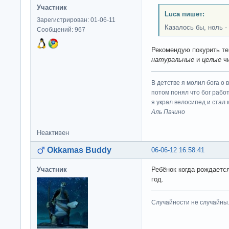
Участник
Luca пишет:
Зарегистрирован: 01-06-11
Казалось бы, ноль - 
Сообщений: 967
Рекомендую покурить те
натуральные
и
целые
чи
В детстве я молил бога о 
потом понял что бог работ
я украл велосипед и стал
Аль Пачино
Неактивен
Okkamas Buddy
06-06-12 16:58:41
Участник
Ребёнок когда рождается
год.
Случайности не случайны