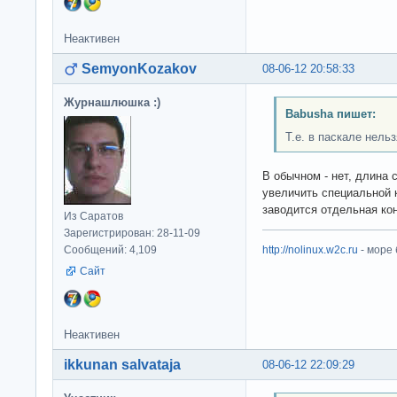
Неактивен
SemyonKozakov
08-06-12 20:58:33
Журнашлюшка :)
Babusha пишет:
Т.е. в паскале нель
В обычном - нет, длина
увеличить специальной к
заводится отдельная кон
Из Саратов
Зарегистрирован: 28-11-09
Сообщений: 4,109
http://nolinux.w2c.ru
- море
Сайт
Неактивен
ikkunan salvataja
08-06-12 22:09:29