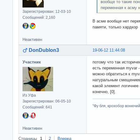
вообще то такие по
переменная к асму 
Зарегистрирован: 12-03-10
Сообщений: 2,160
В асме вообще нет пере
памяти, только хардко
Неактивен
DonDublon3
19-06-12 11:44:08
Участник
потому что так историче
есть переменная myvar -
можно обратиться к myva
натуральным смещение
какой элемент логичнее
конечно, [0].
Из Уфа
Зарегистрирован: 06-05-10
"Фу бля, крохобор вонючий"
Сообщений: 641
Неактивен
Страницы
1
2
Вперед