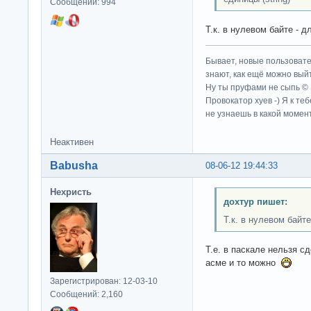
Сообщений: 994
Т.к. в нулевом байте - 
Бывает, новые пользовате
знают, как ещё можно выйт
Ну ты пруфами не сыпь ©
Провокатор хуев -) Я к те
не узнаешь в какой момент
Неактивен
Babusha
08-06-12 19:44:33
Нехристь
дохтур пишет:
Т.к. в нулевом байте
Т.е. в паскале нельзя с
асме и то можно
Зарегистрирован: 12-03-10
Сообщений: 2,160