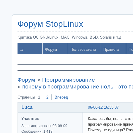
Форум StopLinux
Критика ОС GNU/Linux, MAC, Windows, BSD, Solaris и т.д.
../
Форум
Пользователи
Правила
По
Форум
»
Программирование
»
почему в программирование ноль - это 
Страницы
1
2
Вперед
Luca
06-06-12 16:35:37
Участник
Казалось бы, ноль - это 
программирование принят
Зарегистрирован: 03-09-09
Почему не единица? Раз
Сообщений: 1,413