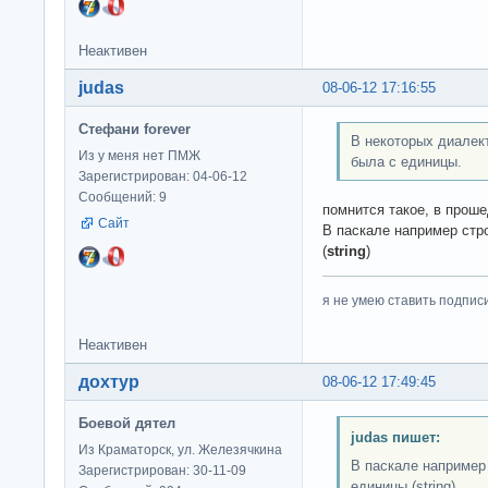
Неактивен
judas
08-06-12 17:16:55
Стефани forever
В некоторых диалек
Из у меня нет ПМЖ
была с единицы.
Зарегистрирован: 04-06-12
Сообщений: 9
помнится такое, в прош
Сайт
В паскале например стр
(
string
)
я не умею ставить подпис
Неактивен
дохтур
08-06-12 17:49:45
Боевой дятел
judas пишет:
Из Краматорск, ул. Железячкина
В паскале например 
Зарегистрирован: 30-11-09
единицы (string)