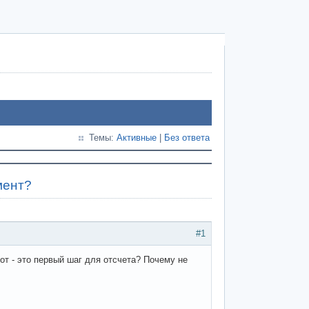
Темы:
Активные
|
Без ответа
мент?
#1
нот - это первый шаг для отсчета? Почему не