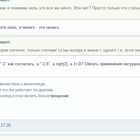
, как я понимаю ноль это все же ничто. Или нет? Просто только что стат
 это ноль, а ничего - это ничего.
ишет:
ории логично, только считаем то мы всегда в жизни с одного т.е. если ни
"-1" как cосчитать, а "-1,5", а sqrt(2), а 1+2i? Облать применения нату
.
 молил бога о велосипеде;
 что бог работает по-другому...
осипед и стал молить бога
о прощении
.
:17:26