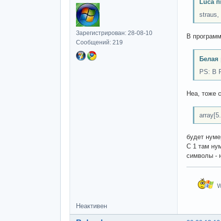
Luca п
straus
Зарегистрирован: 28-08-10
В программ
Сообщений: 219
Белая 
PS: В 
Неа, тоже 
array[5.
будет нуме
С 1 там ну
символы - 
W
Неактивен