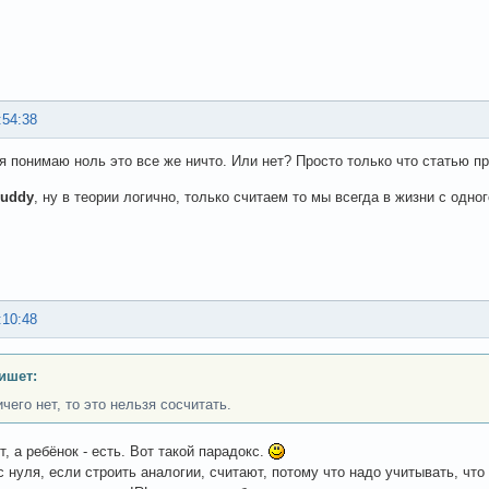
:54:38
к я понимаю ноль это все же ничто. Или нет? Просто только что статью п
uddy
, ну в теории логично, только считаем то мы всегда в жизни с одного
:10:48
ишет:
чего нет, то это нельзя сосчитать.
ет, а ребёнок - есть. Вот такой парадокс.
с нуля, если строить аналогии, считают, потому что надо учитывать, что