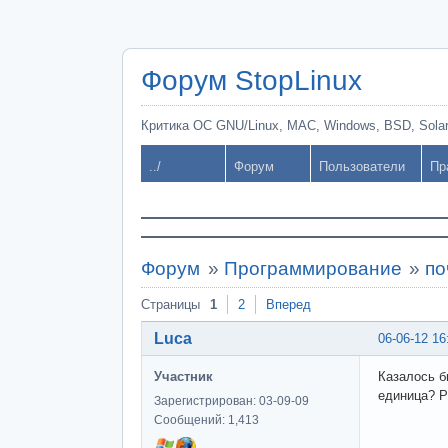
Форум StopLinux
Критика ОС GNU/Linux, MAC, Windows, BSD, Solari
../
Форум
Пользователи
Пр
Форум
»
Программирование
»
по
Страницы
1
2
Вперед
Luca
06-06-12 16
Участник
Казалось б
единица? Р
Зарегистрирован: 03-09-09
Сообщений: 1,413