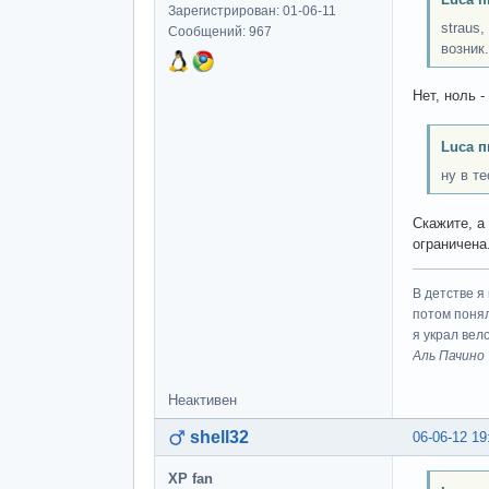
Зарегистрирован: 01-06-11
straus
Сообщений: 967
возник.
Нет, ноль -
Luca п
ну в те
Скажите, а 
ограничена
В детстве я
потом понял
я украл вел
Аль Пачино
Неактивен
shell32
06-06-12 19
XP fan