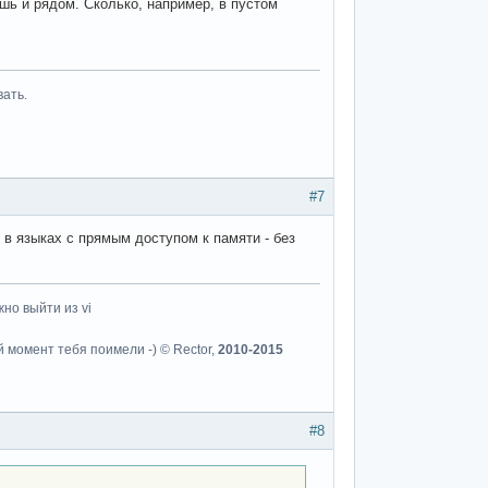
ошь и рядом. Сколько, например, в пустом
вать.
#7
в языках с прямым доступом к памяти - без
но выйти из vi
й момент тебя поимели -) © Rector,
2010-2015
#8