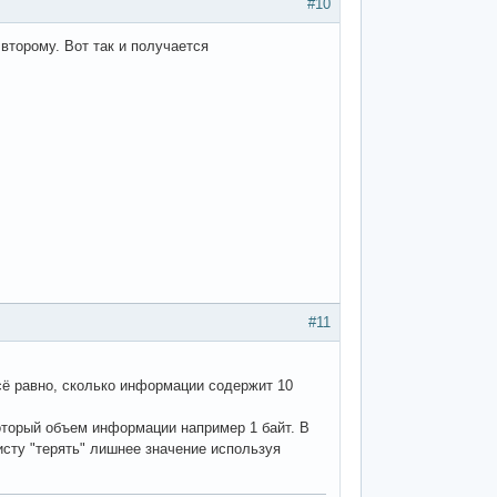
#10
 второму. Вот так и получается
#11
всё равно, сколько информации содержит 10
который объем информации например 1 байт. В
исту "терять" лишнее значение используя