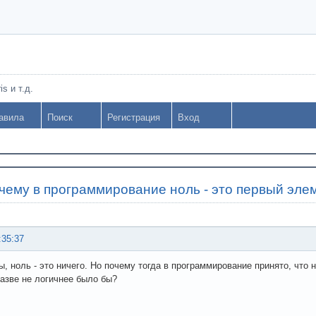
s и т.д.
авила
Поиск
Регистрация
Вход
чему в программирование ноль - это первый эле
:35:37
ы, ноль - это ничего. Но почему тогда в программирование принято, что 
азве не логичнее было бы?