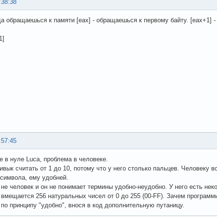
:38:38
да обращаешься к памяти [eax] - обращаешься к первому байту. [eax+1] -
1]
:57:45
е в нуле Luca, проблема в человеке.
ивык считать от 1 до 10, потому что у него столько пальцев. Человеку 
 символа, ему удобней.
не человек и он не понимает термины удобно-неудобно. У него есть не
 вмещается 256 натуральных чисел от 0 до 255 (00-FF). Зачем программ
по принципу "удобно", внося в код дополнительную путаницу.