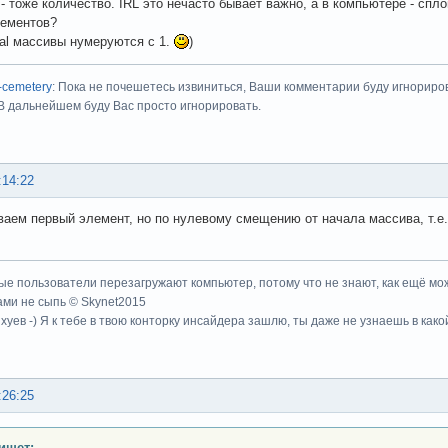
 - тоже количество. IRL это нечасто бывает важно, а в компьютере - спл
лементов?
al массивы нумеруются с 1.
)
-cemetery
: Пока не почешетесь извиниться, Ваши комментарии буду игнориро
 В дальнейшем буду Вас просто игнорировать.
:14:22
аем первый элемент, но по нулевому смещению от начала массива, т.е. 
ые пользователи перезагружают компьютер, потому что не знают, как ещё мож
ми не сыпь © Skynet2015
хуев -) Я к тебе в твою конторку инсайдера зашлю, ты даже не узнаешь в како
:26:25
ишет: