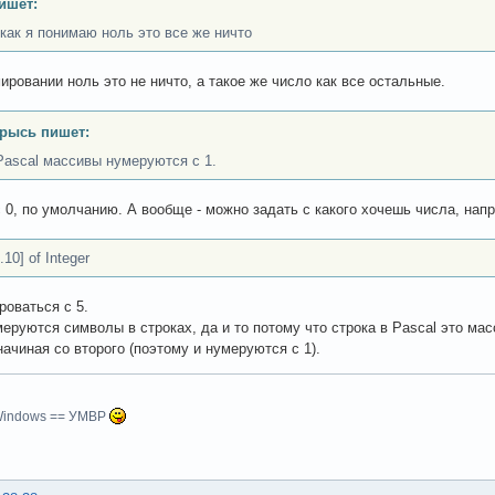
ишет:
, как я понимаю ноль это все же ничто
ировании ноль это не ничто, а такое же число как все остальные.
рысь пишет:
Pascal массивы нумеруются с 1.
с 0, по умолчанию. А вообще - можно задать с какого хочешь числа, нап
.10] of Integer
роваться с 5.
меруются символы в строках, да и то потому что строка в Pascal это мас
начиная со второго (поэтому и нумеруются с 1).
indows == УМВР