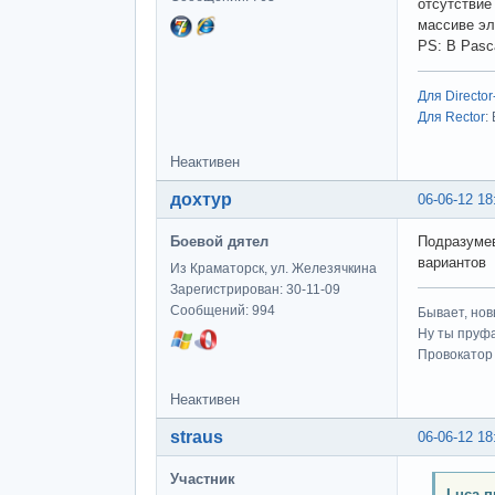
отсутствие
массиве э
PS: В Pasc
Для Director
Для Rector
:
Неактивен
дохтур
06-06-12 18
Боевой дятел
Подразумев
вариантов
Из Краматорск, ул. Железячкина
Зарегистрирован: 30-11-09
Сообщений: 994
Бывает, нов
Ну ты пруфа
Провокатор 
Неактивен
straus
06-06-12 18
Участник
Luca п