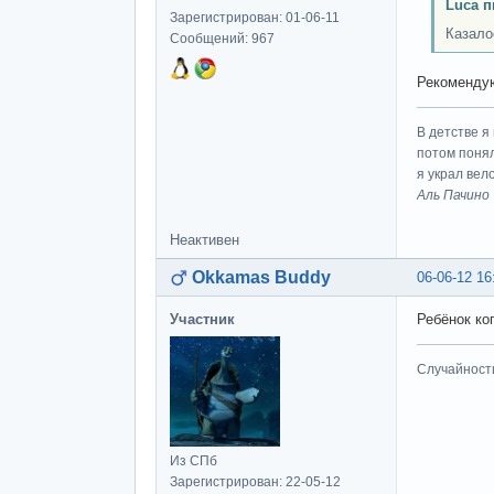
Luca п
Зарегистрирован: 01-06-11
Казалос
Сообщений: 967
Рекомендую
В детстве я
потом понял
я украл вел
Аль Пачино
Неактивен
Okkamas Buddy
06-06-12 16
Участник
Ребёнок ког
Случайност
Из СПб
Зарегистрирован: 22-05-12