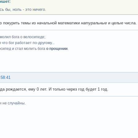
ишет:
ь бы, ноль - это ничего.
 покурить темы из начальной математики
натуральные
и
целые
числа.
 молил бога о велосипеде;
 что бог работает по-другому...
осипед и стал молить бога
о прощении
.
:58:41
да рождается, ему 0 лет. И только через год будет 1 год.
и не случайны.