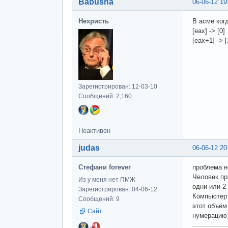
Babusha
06-06-12 19
Нехристь
В асме ког
[eax] -> [0]
[eax+1] -> [
Зарегистрирован: 12-03-10
Сообщений: 2,160
Неактивен
judas
06-06-12 20
Стефани forever
проблема н
Человек пр
Из у меня нет ПМЖ
одни или 2
Зарегистрирован: 04-06-12
Компьютер 
Сообщений: 9
этот объём
Сайт
нумерацию 