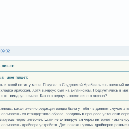
:09:32
 пишет:
ual_user пишет:
ть и такой нотик у меня. Покупал в Саудовской Арабии очень внешний ви
складка арабская. Хотя виндоус был на английском. Подсуетились в мага
е этот виндоус сеичас. Как его вернуть после синего экрана?
сняешь, какая именно редакция винды была у тебя - в данном случае это
анавливаешь со стандартного образа, вводишь в процессе установки сер
ивируешь через интернет. Если не активируется через интернет - активи
анавливаешь драйвера устройств. Для поиска нужных драйверов рекоме