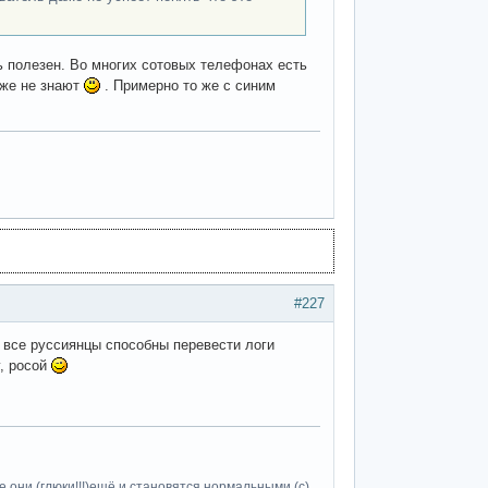
ь полезен. Во многих сотовых телефонах есть
аже не знают
. Примерно то же с синим
#227
все руссиянцы способны перевести логи
у, росой
 они (глюки!!!)ещё и становятся нормальными (c)