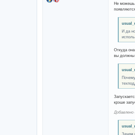
Не можешь 
появляются
usual_
И да н
исполь
Откуда она
вы должны 
usual_
Почему
техпод
Запускаетс
крэше запу
Добавлено 
usual_
Зачем 