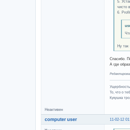
5. Уст
чисто 
6. Profit
us
Чт
Ну так
Спасибо. П
А где образ
Редактировал
Ущербность 
То, что о т
Кукушка трол
Неактивен
computer user
11-02-12 01