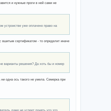
тавится и нужные проги в ней сами не
том устроистве уже оплачено право на
 с вшитым сертификатом - то определит иначе
мне варианты решения? Да хоть бы и номер
 ни одна ось такого не умела. Семерка при
ватель даже не успеет понять что это