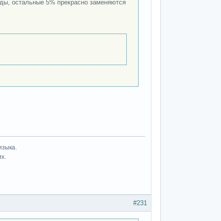
нды, остальные 5% прекрасно заменяются
языка.
их.
#231