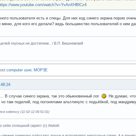
https://www.youtube.com/watch?v=YvAnXHBlCz4
ного пользователя есть и спецы. Для них код синего экрана порою очен
 меню, для кого его делали? ведь большинство пользователей о нем д
целей гнусных не достигнем... / В.П. Вишневский
ost:
computer user
,
MOP3E
:48:24
.... В случае синего экрана, так это обыкновенный лог
Не думаю, что 
а чо там поделий, под погонялами альтлинупс с подьёбкой, под мандрив
ся selenscy (11-02-12 00:51:01)
о себе сплошной скрипт (с) AleksK
о свежие очевидно работают лучше и исправляют некоторые глюки. А в линуксе