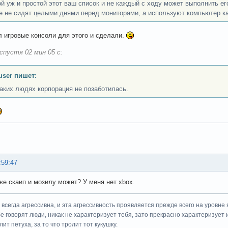
ой уж и простой этот ваш список и не каждый с ходу может выполнить ег
е не сидят целыми днями перед мониторами, а используют компьютер ка
л игровые консоли для этого и сделали.
спустя 02 мин 05 с:
user пишет:
таких людях корпорация не позаботилась.
:59:47
же скаип и мозилу может? У меня нет xbox.
всегда агрессивна, и эта агрессивность проявляется прежде всего на уровне 
ебе говорят люди, никак не характеризует тебя, зато прекрасно характеризует 
ит петуха, за то что тролит тот кукушку.