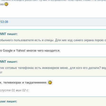
шка
:53:08
INNT пишет:
обычного пользователя есть и спецы. Для них код синего экрана порою 
ез Google и Yahoo! многое чего находится.
INNT пишет:
гих сотовых телефонах есть инженерное меню, для кого его делали? ве
ют
х, телевизорах и такдалеееееее.
спустя 01 мин 02 с:
user пишет: