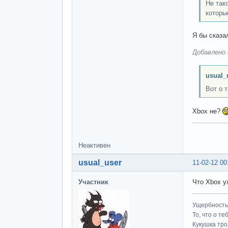
Не так
которы
Я бы сказа
Добавлено 
usual_
Вот о 
Xbox не?
Неактивен
usual_user
11-02-12 00
Участник
Что Xbox у
Ущербность 
То, что о т
Кукушка трол