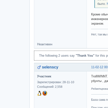
было.
Кроме обыч
инженерное
экраном.
Нет, так мы 
Неактивен
The following 2 users say
"Thank You"
for this p
selenscy
11-02-12 00
Участник
TrollWINNT
убунты , д
Зарегистрирован: 28-11-10
Сообщений: 2,558
Редактировал
База сама п
При том, чт