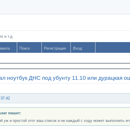
s и т.д.
авила
Поиск
Регистрация
Вход
ал ноутбук ДНС под убунту 11.10 или дурацкая о
:37:42
user пишет:
ой уж и простой этот ваш список и не каждый с ходу может выполнить ег