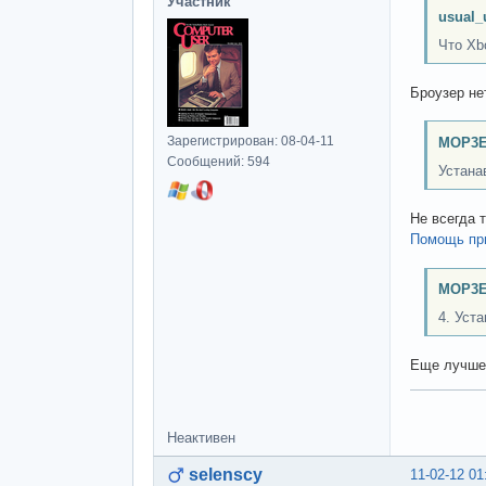
Участник
usual_
Что Xb
Броузер не
Зарегистрирован: 08-04-11
MOP3E
Сообщений: 594
Устана
Не всегда т
Помощь при
MOP3E
4. Уст
Еще лучше
Неактивен
selenscy
11-02-12 01