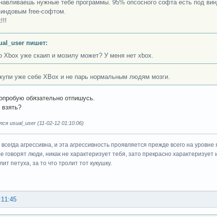
анавливаешь нужные тебе программы. 95% опсосного софта есть под ви
виндовым free-софтом.
!!!
ual_user пишет:
о Xbox уже скаип и мозилу может? У меня нет xbox.
 купи уже себе XBox и не парь нормальным людям мозги.
опробую обязательно отпишусь.
 взять?
ся usual_user (11-02-12 01:10:06)
всегда агрессивна, и эта агрессивность проявляется прежде всего на уровне 
ебе говорят люди, никак не характеризует тебя, зато прекрасно характеризует 
ит петуха, за то что тролит тот кукушку.
:11:45