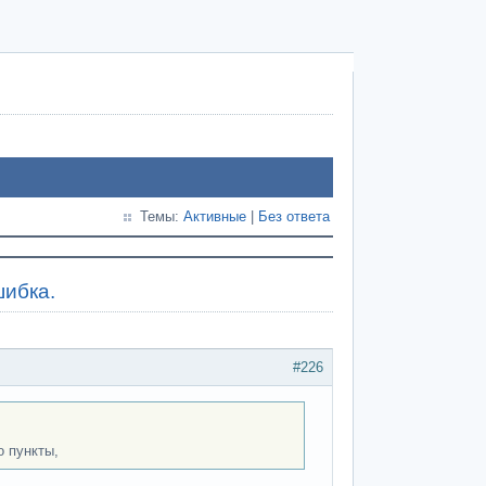
Темы:
Активные
|
Без ответа
шибка.
#226
о пункты,