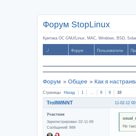
Форум StopLinux
Критика ОС GNU/Linux, MAC, Windows, BSD, Solari
../
Форум
Пользователи
Пр
Форум
»
Общее
»
Как я настраив
Страницы
Назад
1
…
8
9
10
TrollWINNT
11-02-12 00
Участник
usual_
Зарегистрирован: 02-11-09
Не так
Сообщений: 989