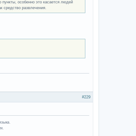
о пункты, особенно это касается людей
к средство развлечения.
#229
языка.
их.