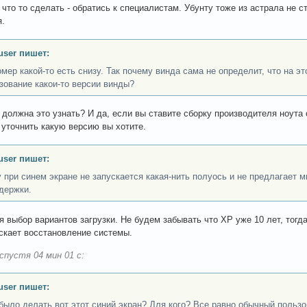
что то сделать - обратись к специалистам. Убунту тоже из астрала не с
.
user пишет:
омер какой-то есть снизу. Так почему винда сама не определит, что на э
зование какои-то версии винды?
 должна это узнать? И да, если вы ставите сборку производителя ноута
уточнить какую версию вы хотите.
user пишет:
 при синем экране не запускается какая-нить полуось и не предлагает 
держки.
я выбор вариантов загрузки. Не будем забывать что XP уже 10 лет, тогда
скает восстановление системы.
спустя 04 мин 01 с:
user пишет:
было делать вот этот синий экран? Для кого? Все равно обычный пользо