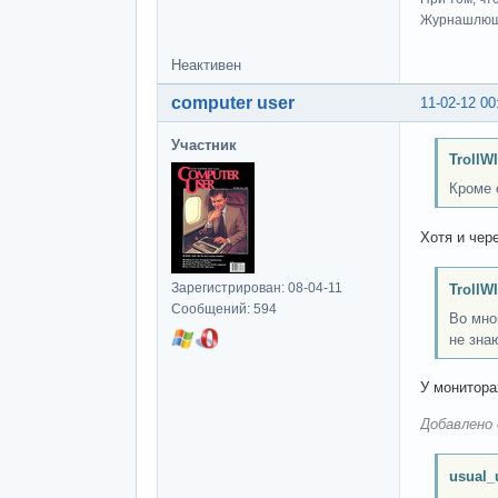
Журнашлю
Неактивен
computer user
11-02-12 00
Участник
TrollW
Кроме 
Хотя и чер
Зарегистрирован: 08-04-11
TrollW
Сообщений: 594
Во мно
не зна
У монитора
Добавлено 
usual_