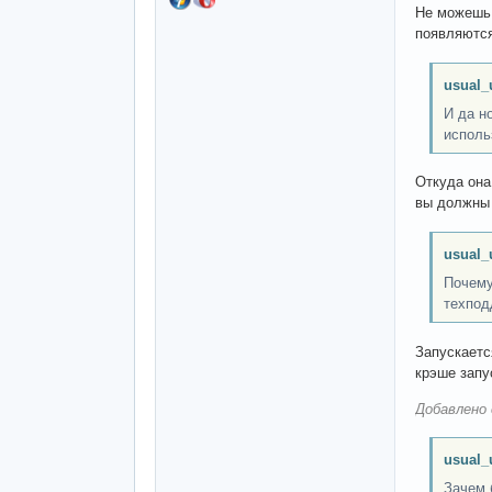
Не можешь 
появляются
usual_
И да н
исполь
Откуда она
вы должны 
usual_
Почему
техпод
Запускаетс
крэше запу
Добавлено 
usual_
Зачем 