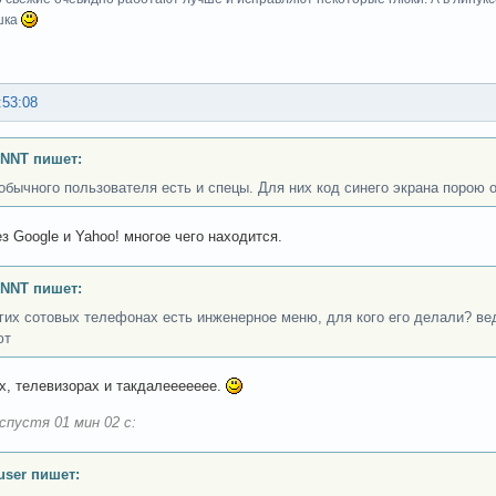
шка
:53:08
INNT пишет:
обычного пользователя есть и спецы. Для них код синего экрана порою 
ез Google и Yahoo! многое чего находится.
INNT пишет:
гих сотовых телефонах есть инженерное меню, для кого его делали? ве
ют
х, телевизорах и такдалеееееее.
спустя 01 мин 02 с:
user пишет: