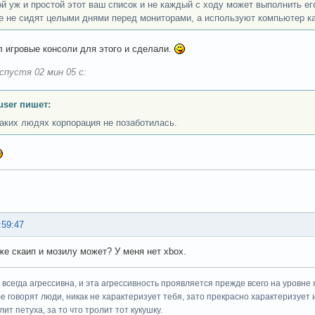
ой уж и простой этот ваш список и не каждый с ходу может выполнить ег
е не сидят целыми днями перед мониторами, а используют компьютер ка
л игровые консоли для этого и сделали.
спустя 02 мин 05 с:
user пишет:
таких людях корпорация не позаботилась.
:59:47
же скаип и мозилу может? У меня нет xbox.
всегда агрессивна, и эта агрессивность проявляется прежде всего на уровне 
ебе говорят люди, никак не характеризует тебя, зато прекрасно характеризует 
ит петуха, за то что тролит тот кукушку.