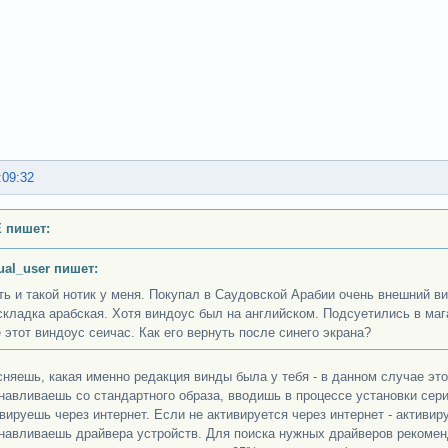
:09:32
 пишет:
ual_user пишет:
ть и такой нотик у меня. Покупал в Саудовской Арабии очень внешний ви
складка арабская. Хотя виндоус был на английском. Подсуетились в мага
е этот виндоус сеичас. Как его вернуть после синего экрана?
сняешь, какая именно редакция винды была у тебя - в данном случае это
анавливаешь со стандартного образа, вводишь в процессе установки сер
ивируешь через интернет. Если не активируется через интернет - активи
анавливаешь драйвера устройств. Для поиска нужных драйверов рекоме