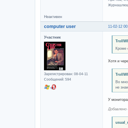
Журнашлю
Неактивен
computer user
11-02-12 00
Участник
TrollW
Кроме 
Хотя и чер
Зарегистрирован: 08-04-11
TrollW
Сообщений: 594
Во мно
не зна
У монитора
Добавлено 
usual_