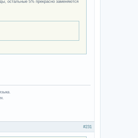
нды, остальные 5% прекрасно заменяются
языка.
их.
#231