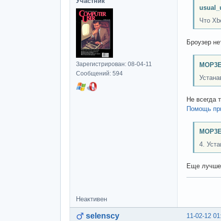
Участник
usual_
Что Xb
Броузер не
Зарегистрирован: 08-04-11
MOP3E
Сообщений: 594
Устана
Не всегда т
Помощь при
MOP3E
4. Уст
Еще лучше
Неактивен
selenscy
11-02-12 01