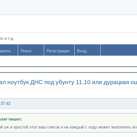
s и т.д.
авила
Поиск
Регистрация
Вход
ал ноутбук ДНС под убунту 11.10 или дурацкая о
:37:42
user пишет:
ой уж и простой этот ваш список и не каждый с ходу может выполнить ег