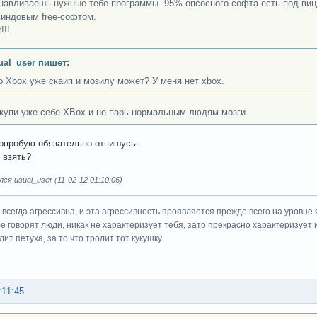
анавливаешь нужные тебе программы. 95% опсосного софта есть под ви
виндовым free-софтом.
!!!
ual_user пишет:
о Xbox уже скаип и мозилу может? У меня нет xbox.
 купи уже себе XBox и не парь нормальным людям мозги.
опробую обязательно отпишусь.
 взять?
ся usual_user (11-02-12 01:10:06)
всегда агрессивна, и эта агрессивность проявляется прежде всего на уровне 
ебе говорят люди, никак не характеризует тебя, зато прекрасно характеризует 
ит петуха, за то что тролит тот кукушку.
:11:45