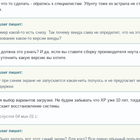
что то сделать - обратись к специалистам. Убунту тоже из астрала не с
.
user пишет:
омер какой-то есть снизу. Так почему винда сама не определит, что на э
зование какои-то версии винды?
 должна это узнать? И да, если вы ставите сборку производителя ноута
уточнить какую версию вы хотите.
user пишет:
 при синем экране не запускается какая-нить полуось и не предлагает 
держки.
я выбор вариантов загрузки. Не будем забывать что XP уже 10 лет, тогда
скает восстановление системы.
спустя 04 мин 01 с:
user пишет:
было делать вот этот синий экран? Для кого? Все равно обычный пользо