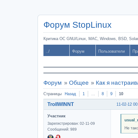
Форум StopLinux
Критика ОС GNU/Linux, MAC, Windows, BSD, Solari
../
Форум
Пользователи
Пр
Форум
»
Общее
»
Как я настраив
Страницы
Назад
1
…
8
9
10
TrollWINNT
11-02-12 00
Участник
usual_
Зарегистрирован: 02-11-09
Не так
Сообщений: 989