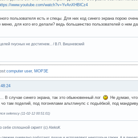
https://www.youtube.com/watch?v=YvAnXHBlCz4
ного пользователя есть и спецы. Для них код синего экрана порою очен
 меню, для кого его делали? ведь большинство пользователей о нем д
целей гнусных не достигнем... / В.П. Вишневский
ost:
computer user
,
MOP3E
:48:24
.... В случае синего экрана, так это обыкновенный лог
Не думаю, что 
а чо там поделий, под погонялами альтлинупс с подьёбкой, под мандрив
ся selenscy (11-02-12 00:51:01)
о себе сплошной скрипт (с) AleksK
о свежие очевидно работают лучше и исправляют некоторые глюки. А в линуксе