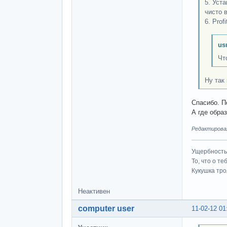
5. Уст
чисто 
6. Profit
us
Чт
Ну так
Спасибо. П
А где образ
Редактировал
Ущербность 
То, что о т
Кукушка трол
Неактивен
computer user
11-02-12 01