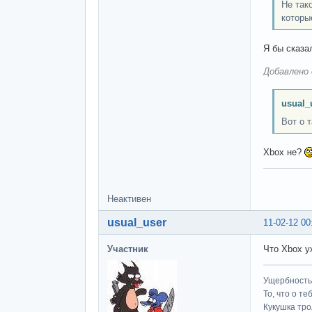
Не так
которы
Я бы сказа
Добавлено 
usual_
Вот о 
Xbox не?
Неактивен
usual_user
11-02-12 00
Участник
Что Xbox у
Ущербность 
То, что о т
Кукушка трол