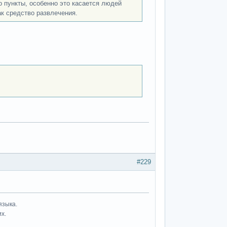
о пункты, особенно это касается людей
к средство развлечения.
#229
языка.
их.