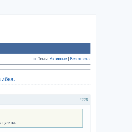
Темы:
Активные
|
Без ответа
шибка.
#226
о пункты,