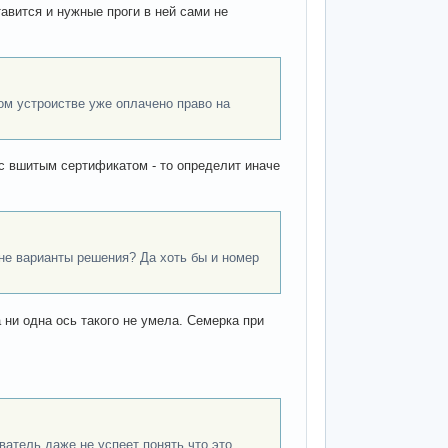
тавится и нужные проги в ней сами не
том устроистве уже оплачено право на
 с вшитым сертификатом - то определит иначе
мне варианты решения? Да хоть бы и номер
 ни одна ось такого не умела. Семерка при
ватель даже не успеет понять что это