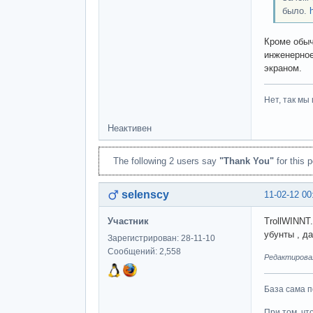
было.
Кроме обыч
инженерное
экраном.
Нет, так мы 
Неактивен
The following 2 users say
"Thank You"
for this p
selenscy
11-02-12 00
Участник
TrollWINNT
убунты , д
Зарегистрирован: 28-11-10
Сообщений: 2,558
Редактировал
База сама п
При том, чт