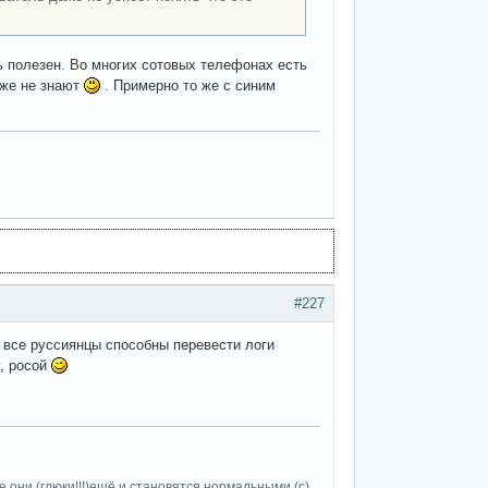
ь полезен. Во многих сотовых телефонах есть
аже не знают
. Примерно то же с синим
#227
все руссиянцы способны перевести логи
у, росой
 они (глюки!!!)ещё и становятся нормальными (c)