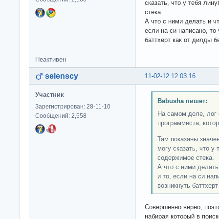
сказать, что у тебя лин
стека.
А что с ними делать и чт
если на си написано, то
баттхерт как от дилды 
Неактивен
selenscy
11-02-12 12:03:16
Участник
Babusha пишет:
Зарегистрирован: 28-11-10
На самом деле, лог 
Сообщений: 2,558
программиста, кото
Там показаны значен
могу сказать, что у 
содержимое стека.
А что с ними делать
и то, если на си на
возникнуть баттхерт
Совершенно верно, поэт
набирая который в поис