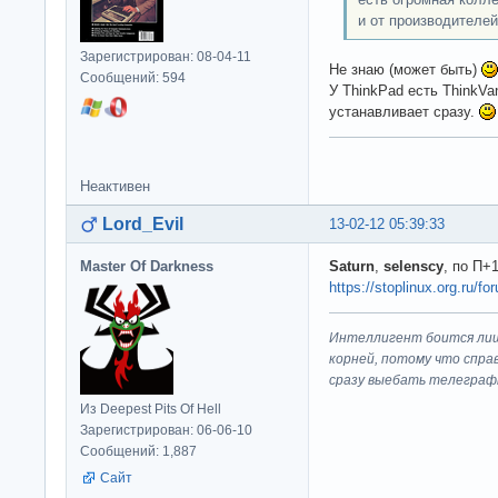
и от производителей
Зарегистрирован: 08-04-11
Не знаю (может быть)
Сообщений: 594
У ThinkPad есть ThinkVa
устанавливает сразу.
Неактивен
Lord_Evil
13-02-12 05:39:33
Master Of Darkness
Saturn
,
selenscy
, по П+
https://stoplinux.org.ru/
Интеллигент боится лиш
корней, потому что спра
сразу выeбaть телеграф
Из Deepest Pits Of Hell
Зарегистрирован: 06-06-10
Сообщений: 1,887
Сайт