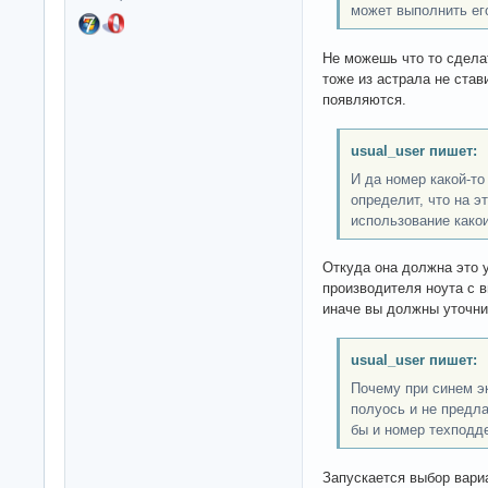
может выполнить ег
Не можешь что то сделат
тоже из астрала не став
появляются.
usual_user пишет:
И да номер какой-то
определит, что на э
использование како
Откуда она должна это у
производителя ноута с 
иначе вы должны уточни
usual_user пишет:
Почему при синем эк
полуось и не предл
бы и номер техподд
Запускается выбор вари