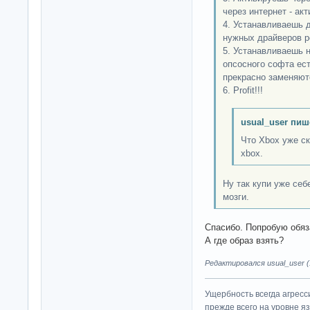
через интернет - ак
4. Устанавливаешь 
нужных драйверов 
5. Устанавливаешь 
опсосного софта ес
прекрасно заменяют
6. Profit!!!
usual_user пиш
Что Xbox уже ск
xbox.
Ну так купи уже се
мозги.
Спасибо. Попробую обяз
А где образ взять?
Редактировался usual_user (1
Ущербность всегда агресс
прежде всего на уровне яз