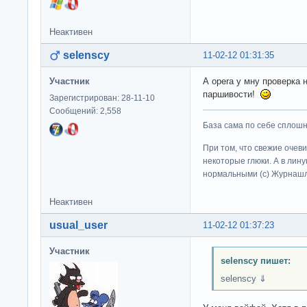
Неактивен
selenscy
11-02-12 01:31:35
Участник
А opera у мну проверка 
паршивости!
Зарегистрирован: 28-11-10
Сообщений: 2,558
База сама по себе сплошно
При том, что свежие очев
некоторые глюки. А в лину
нормальными (c) Журна
Неактивен
usual_user
11-02-12 01:37:23
Участник
selenscy пишет:
selenscy ⇓