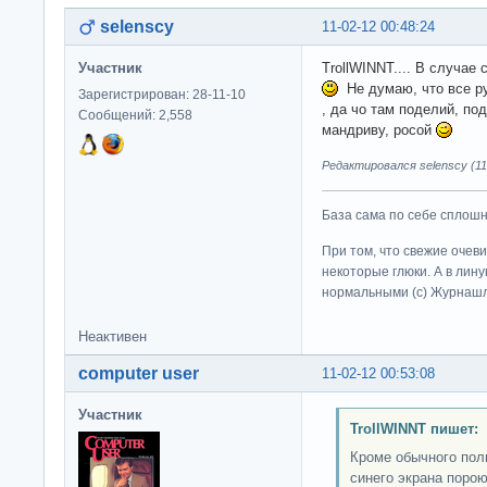
selenscy
11-02-12 00:48:24
Участник
TrollWINNT.... В случае
Не думаю, что все ру
Зарегистрирован: 28-11-10
, да чо там поделий, по
Сообщений: 2,558
мандриву, росой
Редактировался selenscy (11-
База сама по себе сплошно
При том, что свежие очев
некоторые глюки. А в лину
нормальными (c) Журна
Неактивен
computer user
11-02-12 00:53:08
Участник
TrollWINNT пишет:
Кроме обычного поль
синего экрана порою