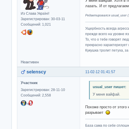
У меня вайфай. Хотя в 
лазать. И от предлагаем
Из Слава Україні!
Редактировался usual_user (1
Зарегистрирован: 30-03-11
Сообщений: 1,021
Ущербность всегда агресс
прежде всего на уровне яз
То, что о тебе говорят люд
прекрасно характеризует 
Кукушка тролит петуха, за 
Неактивен
selenscy
11-02-12 01:41:57
Участник
usual_user пишет:
Зарегистрирован: 28-11-10
У меня вайфай.
Сообщений: 2,558
Похоже просто от этого 
разрывает
База сама по себе сплошно