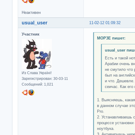
Неактивен
usual_user
11-02-12 01:09:32
Участник
MOP3E пишет:
usual_user пиш
Есть и такой но
Арабии очень в
не смутило что 
Из Слава Україні!
был на английск
Зарегистрирован: 30-03-11
и что. Дешевле.
Сообщений: 1,021
сеичас. Как его
1. Выясняешь, какая
в данном случае эт
Pro.
2. Устанавливаешь с
процессе установки
ноутбука.
3. Активируешь чере