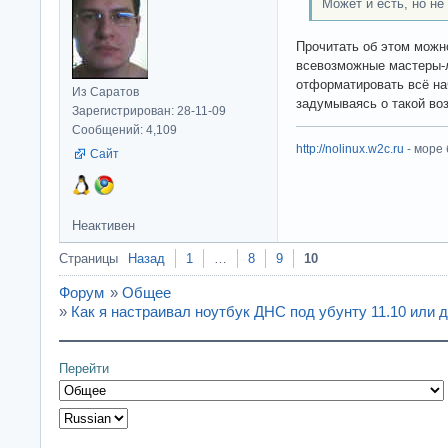
Может и есть, но не
Прочитать об этом можно
всевозможные мастеры-
отформатировать всё на
Из Саратов
задумываясь о такой во
Зарегистрирован: 28-11-09
Сообщений: 4,109
http://nolinux.w2c.ru
- море
Сайт
Неактивен
Страницы
Назад
1
…
8
9
10
Форум
»
Общее
»
Как я настраивал ноутбук ДНС под убунту 11.10 или 
Перейти