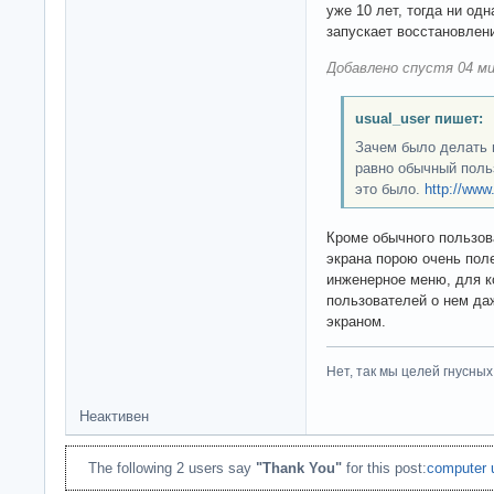
уже 10 лет, тогда ни од
запускает восстановлен
Добавлено спустя 04 ми
usual_user пишет:
Зачем было делать в
равно обычный поль
это было.
http://ww
Кроме обычного пользова
экрана порою очень пол
инженерное меню, для к
пользователей о нем да
экраном.
Нет, так мы целей гнусных 
Неактивен
The following 2 users say
"Thank You"
for this post:
computer 