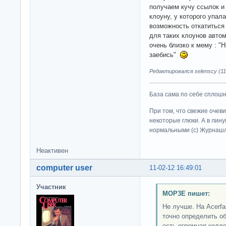
получаем кучу ссылок и 
клоуну, у которого упал
возможность откатиться
для таких клоунов автом
очень близко к мему : "
заебись"
Редактировался selenscy (11-
База сама по себе сплошно
При том, что свежие очев
некоторые глюки. А в лину
нормальными (c) Журна
Неактивен
computer user
11-02-12 16:49:01
Участник
MOP3E пишет:
Не лучше. На Acerfa
точно определить об
есть огромная колле