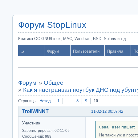
Форум StopLinux
Критика ОС GNU/Linux, MAC, Windows, BSD, Solaris и т.д.
../
Форум
Пользователи
Правила
По
Форум
»
Общее
»
Как я настраивал ноутбук ДНС под убунт
Страницы
Назад
1
…
8
9
10
TrollWINNT
11-02-12 00:37:42
Участник
usual_user пишет:
Зарегистрирован: 02-11-09
Не такой уж и прост
Сообщений: 989