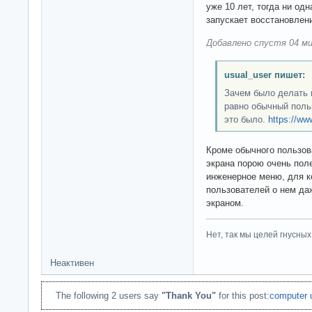
уже 10 лет, тогда ни од
запускает восстановлен
Добавлено спустя 04 ми
usual_user пишет:
Зачем было делать в
равно обычный поль
это было.
https://w
Кроме обычного пользова
экрана порою очень пол
инженерное меню, для к
пользователей о нем да
экраном.
Нет, так мы целей гнусных 
Неактивен
The following 2 users say
"Thank You"
for this post:
computer 