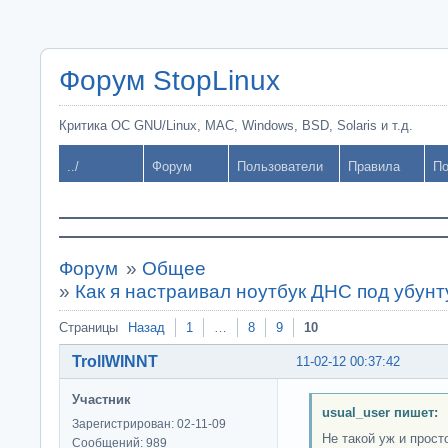
Форум StopLinux
Критика ОС GNU/Linux, MAC, Windows, BSD, Solaris и т.д.
../
Форум
Пользователи
Правила
По
Форум
»
Общее
»
Как я настраивал ноутбук ДНС под убунт
Страницы
Назад
1
…
8
9
10
TrollWINNT
11-02-12 00:37:42
Участник
usual_user пишет:
Зарегистрирован: 02-11-09
Не такой уж и прост
Сообщений: 989