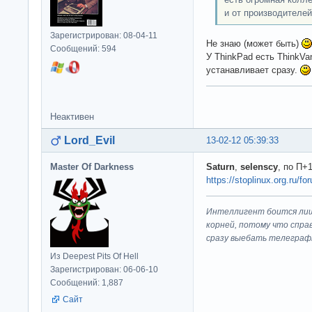
и от производителей
Зарегистрирован: 08-04-11
Не знаю (может быть)
Сообщений: 594
У ThinkPad есть ThinkVa
устанавливает сразу.
Неактивен
Lord_Evil
13-02-12 05:39:33
Master Of Darkness
Saturn
,
selenscy
, по П+
https://stoplinux.org.ru/
Интеллигент боится лиш
корней, потому что спра
сразу выeбaть телеграф
Из Deepest Pits Of Hell
Зарегистрирован: 06-06-10
Сообщений: 1,887
Сайт