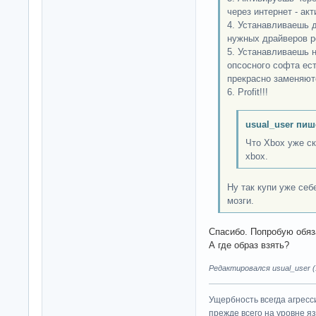
через интернет - ак
4. Устанавливаешь 
нужных драйверов 
5. Устанавливаешь 
опсосного софта ес
прекрасно заменяют
6. Profit!!!
usual_user пиш
Что Xbox уже ск
xbox.
Ну так купи уже се
мозги.
Спасибо. Попробую обяз
А где образ взять?
Редактировался usual_user (1
Ущербность всегда агресс
прежде всего на уровне яз