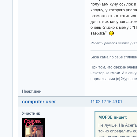
получаем кучу ссылок и 
клоуну, у которого упал
возможность откатиться
для таких клоунов автом
очень близко к мему : "
заебись"
Редактировался selenscy (11-
База сама по себе сплошно
При том, что свежие очев
некоторые глюки. А в лину
нормальными (c) Журна
Неактивен
computer user
11-02-12 16:49:01
Участник
MOP3E пишет:
Не лучше. На Acerfa
точно определить об
есть огромная колле