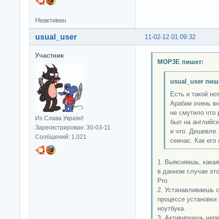
Неактивен
usual_user
11-02-12 01:09:32
Участник
MOP3E пишет:
usual_user пиш
Есть и такой но
Арабии очень в
не смутило что 
Из Слава Україні!
был на английск
Зарегистрирован: 30-03-11
и что. Дешевле.
Сообщений: 1,021
сеичас. Как его
1. Выясняешь, какая
в данном случае эт
Pro.
2. Устанавливаешь с
процессе установки
ноутбука.
3. Активируешь чере