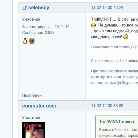
selenscy
11-02-12 00:48:24
Участник
TrollWINNT.... В случае
Не думаю, что все ру
Зарегистрирован: 28-11-10
, да чо там поделий, по
Сообщений: 2,558
мандриву, росой
Редактировался selenscy (11-
База сама по себе сплошно
При том, что свежие очев
некоторые глюки. А в лину
нормальными (c) Журна
Неактивен
computer user
11-02-12 00:53:08
Участник
TrollWINNT пишет:
Кроме обычного поль
синего экрана порою