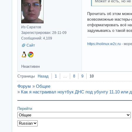
Может и есть, но не
Прочитать об этом можно
всевозможные мастеры-
отформатировать всё на
Из Саратов
задумываясь о такой во
Зарегистрирован: 28-11-09
Сообщений: 4,109
https://nolinux.w2c.ru
- мор
Сайт
Неактивен
Страницы
Назад
1
…
8
9
10
Форум
»
Общее
»
Как я настраивал ноутбук ДНС под убунту 11.10 или 
Перейти