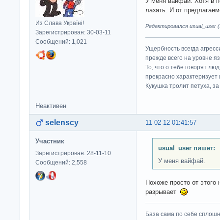
У меня вайфай. Хотя в 
лазать. И от предлагаем
Из Слава Україні!
Редактировался usual_user (1
Зарегистрирован: 30-03-11
Сообщений: 1,021
Ущербность всегда агресс
прежде всего на уровне яз
То, что о тебе говорят люд
прекрасно характеризует 
Кукушка тролит петуха, за 
Неактивен
selenscy
11-02-12 01:41:57
Участник
usual_user пишет:
Зарегистрирован: 28-11-10
У меня вайфай.
Сообщений: 2,558
Похоже просто от этого 
разрывает
База сама по себе сплошно