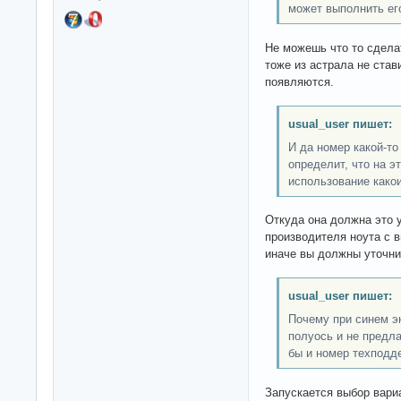
может выполнить ег
Не можешь что то сделат
тоже из астрала не став
появляются.
usual_user пишет:
И да номер какой-то
определит, что на э
использование како
Откуда она должна это у
производителя ноута с 
иначе вы должны уточни
usual_user пишет:
Почему при синем эк
полуось и не предл
бы и номер техподд
Запускается выбор вари