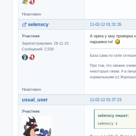
Неактивен
selenscy
11-02-12 01:31:35
Участник
А opera у мну проверка 
паршивости!
Зарегистрирован: 28-11-10
Сообщений: 2,558
База сама по себе сплошно
При том, что свежие очев
некоторые глюки. А в лину
нормальными (c) Журна
Неактивен
usual_user
11-02-12 01:37:23
Участник
selenscy пишет:
selenscy ⇓