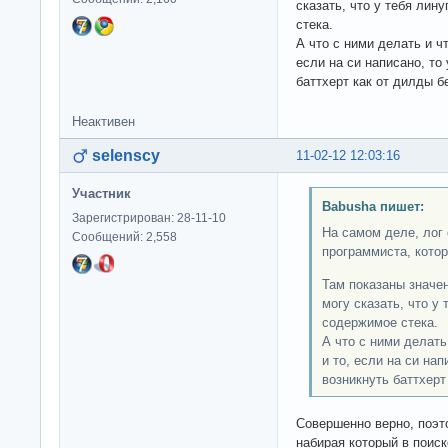
сказать, что у тебя лин
стека.
А что с ними делать и чт
если на си написано, то
баттхерт как от дилды 
Неактивен
selenscy
11-02-12 12:03:16
Участник
Babusha пишет:
Зарегистрирован: 28-11-10
На самом деле, лог 
Сообщений: 2,558
программиста, кото
Там показаны значен
могу сказать, что у 
содержимое стека.
А что с ними делать
и то, если на си на
возникнуть баттхерт
Совершенно верно, поэт
набирая который в поис