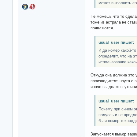
может выполнить ег
Не можешь что то сделат
тоже из астрала не став
появляются.
usual_user пишет:
И да номер какой-то
определит, что на э
использование како
Откуда она должна это у
производителя ноута с 
иначе вы должны уточни
usual_user пишет:
Почему при синем эк
полуось и не предл
бы и номер техподд
Запускается выбор вари