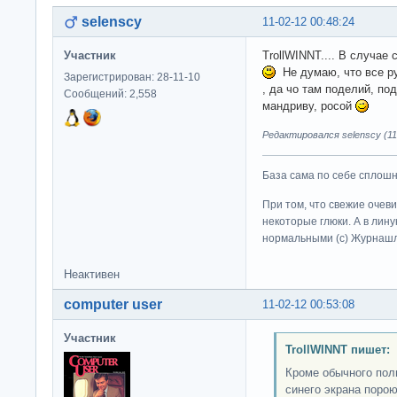
selenscy
11-02-12 00:48:24
Участник
TrollWINNT.... В случае
Не думаю, что все ру
Зарегистрирован: 28-11-10
, да чо там поделий, по
Сообщений: 2,558
мандриву, росой
Редактировался selenscy (11-
База сама по себе сплошно
При том, что свежие очев
некоторые глюки. А в лину
нормальными (c) Журна
Неактивен
computer user
11-02-12 00:53:08
Участник
TrollWINNT пишет:
Кроме обычного поль
синего экрана порою