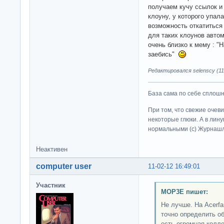
получаем кучу ссылок и 
клоуну, у которого упал
возможность откатиться
для таких клоунов автом
очень близко к мему : "
заебись"
Редактировался selenscy (11-
База сама по себе сплошно
При том, что свежие очев
некоторые глюки. А в лину
нормальными (c) Журна
Неактивен
computer user
11-02-12 16:49:01
Участник
MOP3E пишет:
Не лучше. На Acerfa
точно определить об
есть огромная колле