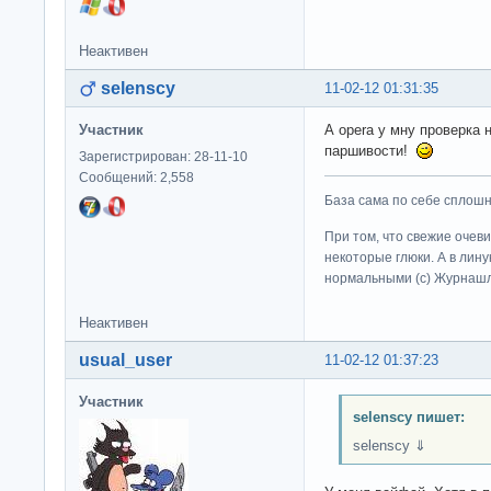
Неактивен
selenscy
11-02-12 01:31:35
Участник
А opera у мну проверка 
паршивости!
Зарегистрирован: 28-11-10
Сообщений: 2,558
База сама по себе сплошно
При том, что свежие очев
некоторые глюки. А в лину
нормальными (c) Журна
Неактивен
usual_user
11-02-12 01:37:23
Участник
selenscy пишет:
selenscy ⇓