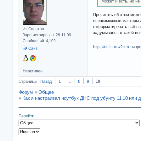
Может и есть, но не
Прочитать об этом можно
всевозможные мастеры-
отформатировать всё на
Из Саратов
задумываясь о такой во
Зарегистрирован: 28-11-09
Сообщений: 4,109
https://nolinux.w2c.ru
- мор
Сайт
Неактивен
Страницы
Назад
1
…
8
9
10
Форум
»
Общее
»
Как я настраивал ноутбук ДНС под убунту 11.10 или 
Перейти