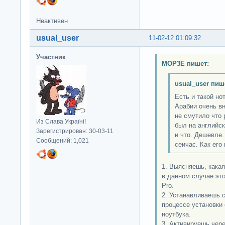
Неактивен
usual_user
11-02-12 01:09:32
Участник
MOP3E пишет:
usual_user пиш
Есть и такой но
Арабии очень в
не смутило что 
Из Слава Україні!
был на английск
Зарегистрирован: 30-03-11
и что. Дешевле.
Сообщений: 1,021
сеичас. Как его
1. Выясняешь, какая
в данном случае эт
Pro.
2. Устанавливаешь с
процессе установки
ноутбука.
3. Активируешь чере