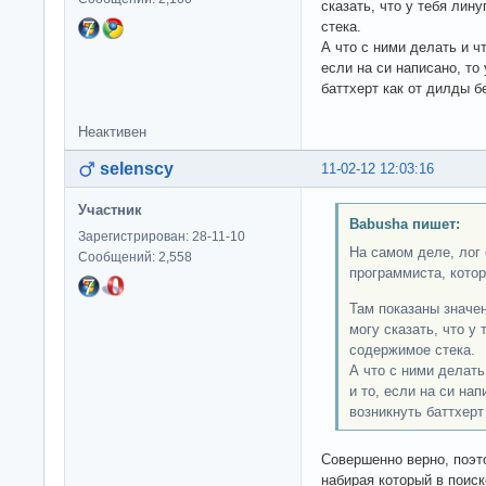
сказать, что у тебя лин
стека.
А что с ними делать и чт
если на си написано, то
баттхерт как от дилды 
Неактивен
selenscy
11-02-12 12:03:16
Участник
Babusha пишет:
Зарегистрирован: 28-11-10
На самом деле, лог 
Сообщений: 2,558
программиста, кото
Там показаны значен
могу сказать, что у 
содержимое стека.
А что с ними делать
и то, если на си на
возникнуть баттхерт
Совершенно верно, поэт
набирая который в поис