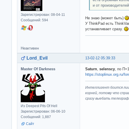
и от производителей
Зарегистрирован: 08-04-11
Не знаю (может быть)
Сообщений: 594
У ThinkPad есть ThinkVa
устанавливает сразу.
Неактивен
Lord_Evil
13-02-12 05:39:33
Master Of Darkness
Saturn
,
selenscy
, по П+
https://stoplinux.org.ru/
Интеллигент боится лиш
корней, потому что спра
сразу выeбaть телеграф
Из Deepest Pits Of Hell
Зарегистрирован: 06-06-10
Сообщений: 1,887
Сайт