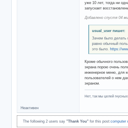
уже 10 лет, тогда ни од
запускает восстановлен
Добавлено спустя 04 ми
usual_user пишет:
Зачем было делать в
равно обычный поль
это было.
https://w
Кроме обычного пользова
экрана порою очень пол
инженерное меню, для к
пользователей о нем да
экраном.
Нет, так мы целей гнусных 
Неактивен
The following 2 users say
"Thank You"
for this post:
computer 