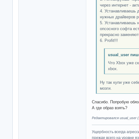
через интернет - ак
4. Устанавливаешь 
нужных драйверов 
5. Устанавливаешь 
опсосного софта ес
прекрасно заменяют
6. Profit!!!
usual_user пиш
Что Xbox уже ск
xbox.
Ну так купи уже се
мозги.
Спасибо. Попробую обяз
А где образ взять?
Редактировался usual_user (1
Ущербность всегда агресс
прежде всего на уровне яз