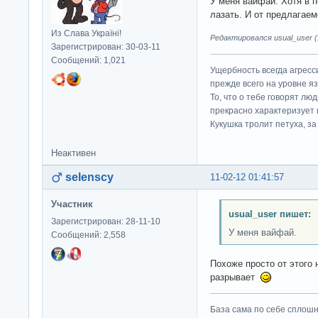
У меня вайфай. Хотя в 
лазать. И от предлагаем
Из Слава Україні!
Редактировался usual_user (1
Зарегистрирован: 30-03-11
Сообщений: 1,021
Ущербность всегда агресс
прежде всего на уровне яз
То, что о тебе говорят люд
прекрасно характеризует 
Кукушка тролит петуха, за 
Неактивен
selenscy
11-02-12 01:41:57
Участник
usual_user пишет:
Зарегистрирован: 28-11-10
У меня вайфай.
Сообщений: 2,558
Похоже просто от этого 
разрывает
База сама по себе сплошно