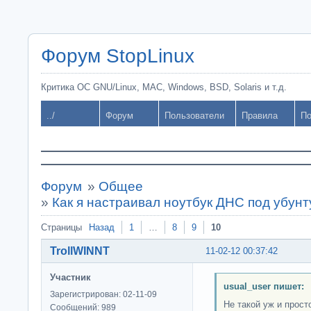
Форум StopLinux
Критика ОС GNU/Linux, MAC, Windows, BSD, Solaris и т.д.
../
Форум
Пользователи
Правила
По
Форум
»
Общее
»
Как я настраивал ноутбук ДНС под убунт
Страницы
Назад
1
…
8
9
10
TrollWINNT
11-02-12 00:37:42
Участник
usual_user пишет:
Зарегистрирован: 02-11-09
Не такой уж и прост
Сообщений: 989