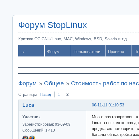
Форум StopLinux
Критика ОС GNU/Linux, MAC, Windows, BSD, Solaris и т.д.
../
Форум
Пользователи
Правила
По
Форум
»
Общее
»
Стоимость работ по нас
Страницы
Назад
1
2
Luca
06-11-11 01:10:53
Участник
Много раз говорилось, 
Linux в несколько раз 
Зарегистрирован: 03-09-09
предлагаю поговорить, с
Сообщений: 1,413
банальной настройке же