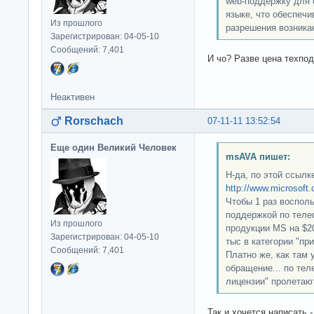
web-поддержку для 
языке, что обеспеч
Из прошлого
разрешения возника
Зарегистрирован: 04-05-10
Сообщений: 7,401
И чо? Разве цена техпод
Неактивен
Rorschach
07-11-11 13:52:54
Еще один Великий Человек
msAVA пишет:
Н-да, по этой ссыл
http://www.microsoft.
Чтобы 1 раз воспол
поддержкой по теле
Из прошлого
продукции MS на $20
Зарегистрирован: 04-05-10
тыс в категории "пр
Сообщений: 7,401
Платно же, как там у
обращение... по тел
лицензии" пролетаю
Так и хочется написать 