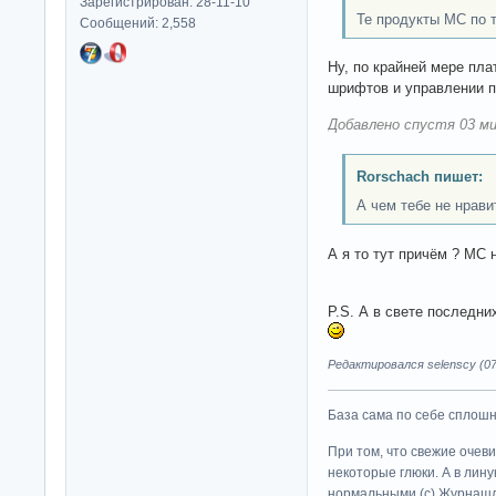
Зарегистрирован: 28-11-10
Те продукты МС по 
Сообщений: 2,558
Ну, по крайней мере пла
шрифтов и управлении 
Добавлено спустя 03 ми
Rorschach пишет:
А чем тебе не нрав
А я то тут причём ? МС
P.S. А в свете последн
Редактировался selenscy (07-
База сама по себе сплошно
При том, что свежие очев
некоторые глюки. А в лину
нормальными (c) Журна