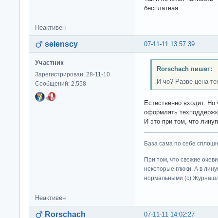
бесплатная.
Неактивен
selenscy
07-11-11 13:57:39
Участник
Rorschach пишет:
Зарегистрирован: 28-11-10
И чо? Разве цена те
Сообщений: 2,558
Естественно входит. Но 
оформлять техподдержк
И это при том, что лин
База сама по себе сплошно
При том, что свежие очев
некоторые глюки. А в лину
нормальными (c) Журна
Неактивен
Rorschach
07-11-11 14:02:27