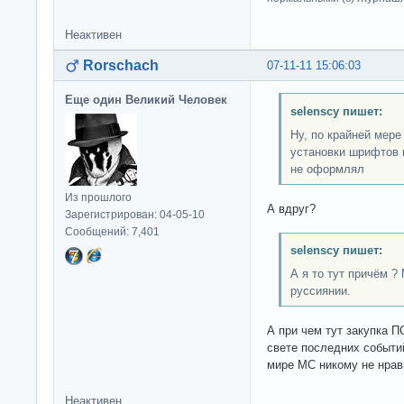
Неактивен
Rorschach
07-11-11 15:06:03
Еще один Великий Человек
selenscy пишет:
Ну, по крайней мере
установки шрифтов 
не оформлял
Из прошлого
А вдруг?
Зарегистрирован: 04-05-10
Сообщений: 7,401
selenscy пишет:
А я то тут причём 
руссиянии.
А при чем тут закупка 
свете последних событий
мире МС никому не нрав
Неактивен