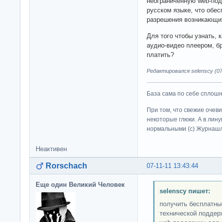
неограниченную web-под
русском языке, что обе
разрешения возникающих
Для того чтобы узнать, 
аудио-видео плеером, б
платить?
Редактировался selenscy (07-
База сама по себе сплошно
При том, что свежие очев
некоторые глюки. А в лину
нормальными (c) Журна
Неактивен
Rorschach
07-11-11 13:43:44
Еще один Великий Человек
selenscy пишет:
получить бесплатны
технической поддер