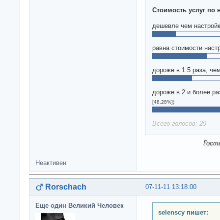
Стоимость услуг по 
дешевле чем настрой
равна стоимости наст
дороже в 1.5 раза, че
дороже в 2 и более ра
[48.28%])
Всего голосов: 29
Гост
Неактивен
Rorschach
07-11-11 13:18:00
Еще один Великий Человек
selenscy пишет: