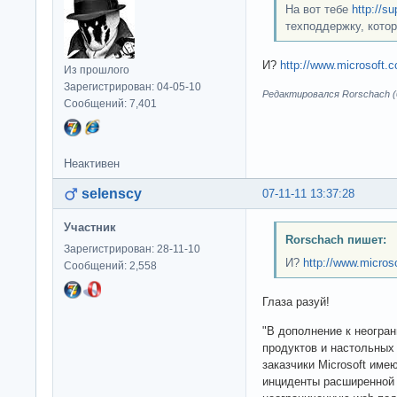
На вот тебе
http://su
техподдержку, котор
И?
http://www.microsoft.c
Из прошлого
Зарегистрирован: 04-05-10
Редактировался Rorschach (0
Сообщений: 7,401
Неактивен
selenscy
07-11-11 13:37:28
Участник
Rorschach пишет:
Зарегистрирован: 28-11-10
И?
http://www.micros
Сообщений: 2,558
Глаза разуй!
"В дополнение к неогра
продуктов и настольных
заказчики Microsoft им
инциденты расширенной 