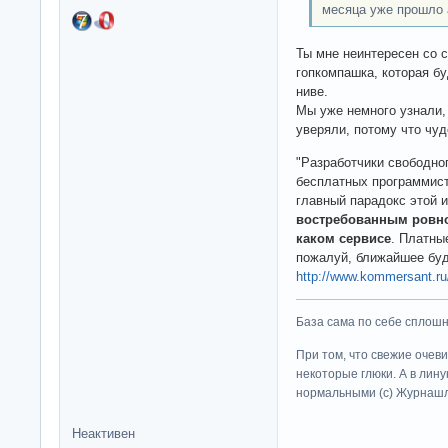
месяца уже прошло 
Ты мне неинтересен со 
гопкомпашка, которая бу
ниве.
Мы уже немного узнали, 
уверяли, потому что чуд
"Разработчики свободно
бесплатных программист
главный парадокс этой и
востребованным ровно 
каком сервисе
. Платны
пожалуй, ближайшее буд
http://www.kommersant.r
База сама по себе сплошно
При том, что свежие очев
некоторые глюки. А в лину
нормальными (c) Журна
Неактивен