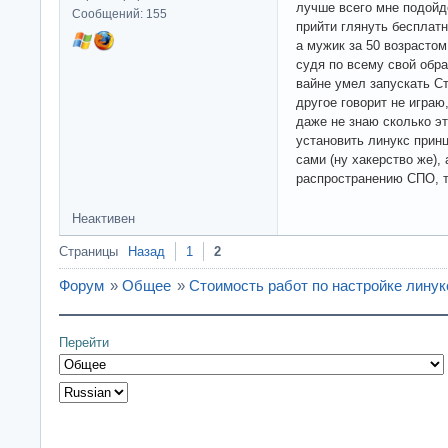
лучше всего мне подойд
Сообщений: 155
прийти глянуть бесплатн
а мужик за 50 возрастом
судя по всему свой обра
вайне умел запускать С
другое говорит не играю,
даже не знаю сколько э
установить линукс принц
сами (ну хакерство же),
распространению СПО, т
Неактивен
Страницы
Назад
1
2
Форум
»
Общее
»
Стоимость работ по настройке линук
Перейти