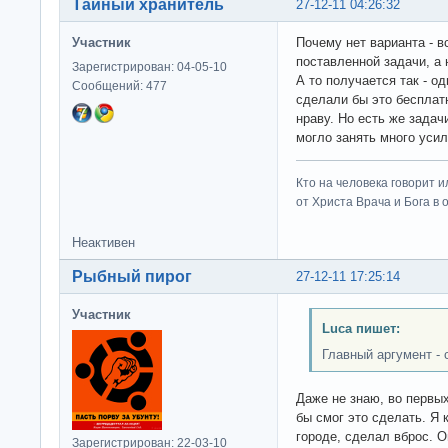
Тайный хранитель
27-12-11 04:26:32
Участник
Почему нет варианта - в
поставленной задачи, а 
Зарегистрирован: 04-05-10
А то получается так - о
Сообщений: 477
сделали бы это бесплатн
нраву. Но есть же задач
могло занять много усил
Кто на человека говорит и
от Христа Врача и Бога в о
Неактивен
Рыбный пирог
27-12-11 17:25:14
Участник
Luca пишет:
Главный аргумент -
Даже не знаю, во первы
бы смог это сделать. Я 
городе, сделал вброс. О
Зарегистрирован: 22-03-10