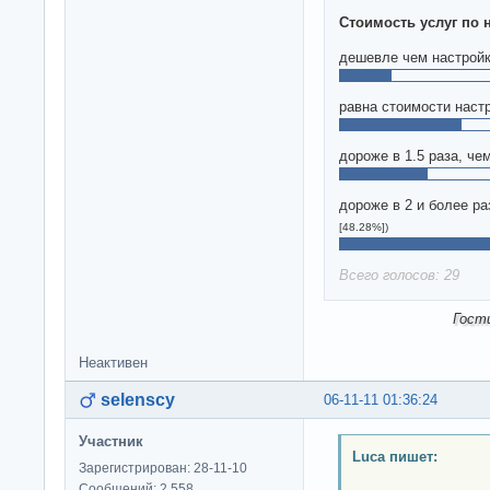
Стоимость услуг по 
дешевле чем настрой
равна стоимости наст
дороже в 1.5 раза, че
дороже в 2 и более ра
[48.28%])
Всего голосов: 29
Гост
Неактивен
selenscy
06-11-11 01:36:24
Участник
Luca пишет:
Зарегистрирован: 28-11-10
Сообщений: 2,558