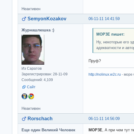
Неактивен
SemyonKozakov
06-11-11 14:41:59
Журнашлюшка :)
MOP3E пишет:
Ну, некоторые его з
адекватности и авто
Пруф?
Из Саратов
Зарегистрирован: 28-11-09
http://nolinux.w2c.ru
- море
Сообщений: 4,109
Сайт
Неактивен
Rorschach
06-11-11 14:56:09
Еще один Великий Человек
MOP3E
, А при чем тут 