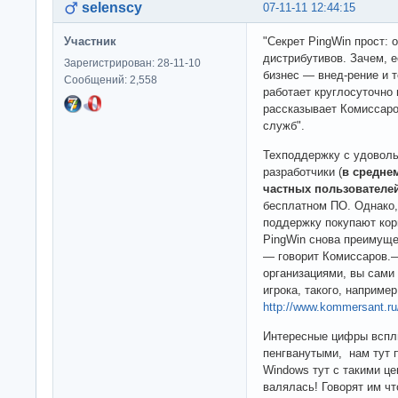
selenscy
07-11-11 12:44:15
Участник
"Секрет PingWin прост: 
дистрибутивов. Зачем, 
Зарегистрирован: 28-11-10
бизнес — внед-рение и 
Сообщений: 2,558
работает круглосуточно 
рассказывает Комиссаро
служб".
Техподдержку с удоволь
разработчики (
в среднем
частных пользователе
бесплатном ПО. Однако,
поддержку покупают кор
PingWin снова преимуще
— говорит Комиссаров.
организациями, вы сами
игрока, такого, например
http://www.kommersant.r
Интересные цифры вс
пенгванутыми, нам тут
Windows тут с такими ц
валялась! Говорят им чт