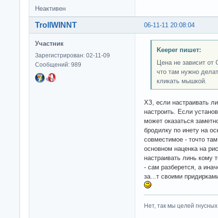
Неактивен
TrollWINNT
06-11-11 20:08:04
Участник
Keeper пишет:
Зарегистрирован: 02-11-09
Цена не зависит от 
Сообщений: 989
что там нужно делат
кликать мышкой.
ХЗ, если настраивать ли
настроить. Если установ
может оказаться заметн
бродилку по инету на о
совместимое - точто там
основном наценка на ри
настраивать линь кому т
- сам разберется, а ина
за...т своими придиркам
Нет, так мы целей гнусных 