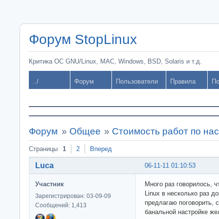
Форум StopLinux
Критика ОС GNU/Linux, MAC, Windows, BSD, Solaris и т.д.
../
Форум
Пользователи
Правила
По
Форум
»
Общее
»
Стоимость работ по нас
Страницы
1
2
Вперед
Luca
06-11-11 01:10:53
Участник
Много раз говорилось, 
Linux в несколько раз 
Зарегистрирован: 03-09-09
предлагаю поговорить, с
Сообщений: 1,413
банальной настройке же