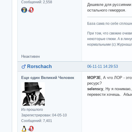
Сообщений: 2,558
Дешевле для руссиянии н
остального геморроя.
База сама по себе сплошно
При том, что свежие очев
некоторые глюки. А в лину
нормальными (c) Журна
Неактивен
Rorschach
06-11-11 14:29:53
Еще один Великий Человек
MOP3E
, А что ЛОР - эт
ресурс?
selenscy
, Ну я понимаю
перевести хочешь. Абыж
Из прошлого
Зарегистрирован: 04-05-10
Сообщений: 7,401