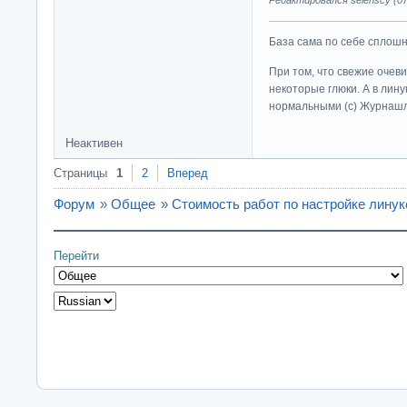
Редактировался selenscy (07-
База сама по себе сплошно
При том, что свежие очев
некоторые глюки. А в лину
нормальными (c) Журна
Неактивен
Страницы
1
2
Вперед
Форум
»
Общее
»
Стоимость работ по настройке линук
Перейти