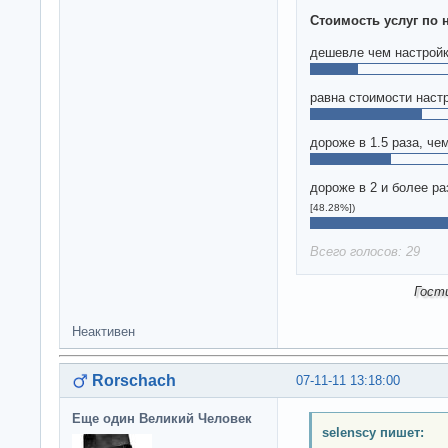
Стоимость услуг по 
дешевле чем настрой
равна стоимости наст
дороже в 1.5 раза, че
дороже в 2 и более ра
[48.28%])
Всего голосов: 29
Гост
Неактивен
Rorschach
07-11-11 13:18:00
Еще один Великий Человек
selenscy пишет: