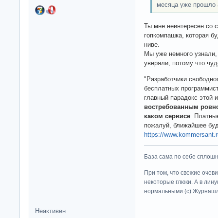
месяца уже прошло 
Ты мне неинтересен со 
гопкомпашка, которая бу
ниве.
Мы уже немного узнали, 
уверяли, потому что чуд
"Разработчики свободно
бесплатных программист
главный парадокс этой и
востребованным ровно 
каком сервисе
. Платны
пожалуй, ближайшее буд
https://www.kommersant.
База сама по себе сплошно
При том, что свежие очев
некоторые глюки. А в лину
нормальными (c) Журна
Неактивен