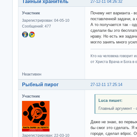
Тайный хранитель
27-12-11 04:26:32
Участник
Почему нет варианта - в
поставленной задачи, а 
Зарегистрирован: 04-05-10
А то получается так - о
Сообщений: 477
сделали бы это бесплатн
нраву. Но есть же задач
могло занять много усил
Кто на человека говорит и
от Христа Врача и Бога в о
Неактивен
Рыбный пирог
27-12-11 17:25:14
Участник
Luca пишет:
Главный аргумент -
Даже не знаю, во первы
бы смог это сделать. Я 
городе, сделал вброс. О
Зарегистрирован: 22-03-10