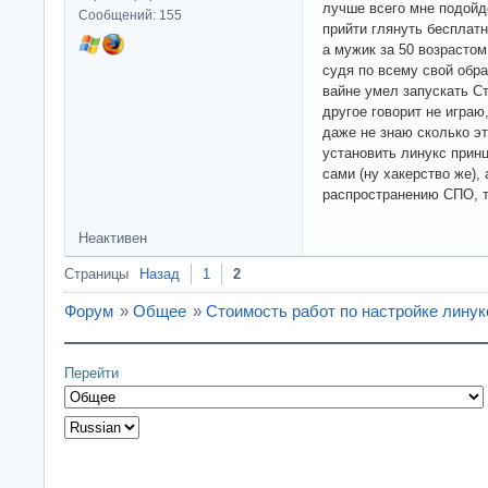
лучше всего мне подойд
Сообщений: 155
прийти глянуть бесплатн
а мужик за 50 возрастом
судя по всему свой обра
вайне умел запускать С
другое говорит не играю,
даже не знаю сколько э
установить линукс принц
сами (ну хакерство же),
распространению СПО, т
Неактивен
Страницы
Назад
1
2
Форум
»
Общее
»
Стоимость работ по настройке линук
Перейти