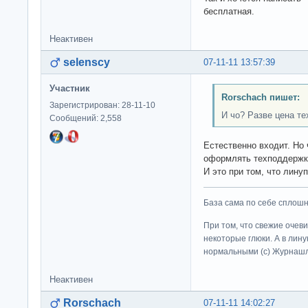
бесплатная.
Неактивен
selenscy
07-11-11 13:57:39
Участник
Rorschach пишет:
Зарегистрирован: 28-11-10
И чо? Разве цена те
Сообщений: 2,558
Естественно входит. Но 
оформлять техподдержк
И это при том, что лин
База сама по себе сплошно
При том, что свежие очев
некоторые глюки. А в лину
нормальными (c) Журна
Неактивен
Rorschach
07-11-11 14:02:27