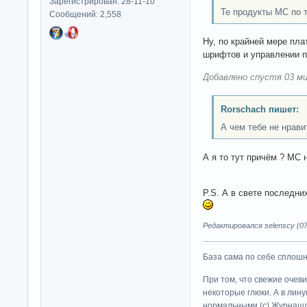
Зарегистрирован: 28-11-10
Те продукты МС по 
Сообщений: 2,558
Ну, по крайней мере пла
шрифтов и управлении 
Добавлено спустя 03 ми
Rorschach пишет:
А чем тебе не нрав
А я то тут причём ? МС
P.S. А в свете последн
Редактировался selenscy (07-
База сама по себе сплошно
При том, что свежие очев
некоторые глюки. А в лину
нормальными (c) Журна