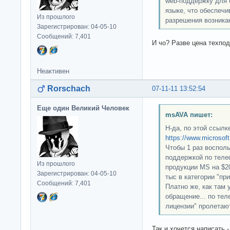
web-поддержку для 
языке, что обеспеч
Из прошлого
разрешения возника
Зарегистрирован: 04-05-10
Сообщений: 7,401
И чо? Разве цена техпод
Неактивен
Rorschach
07-11-11 13:52:54
Еще один Великий Человек
msAVA пишет:
Н-да, по этой ссыл
https://www.microsoft
Чтобы 1 раз воспол
поддержкой по теле
Из прошлого
продукции MS на $20
Зарегистрирован: 04-05-10
тыс в категории "пр
Сообщений: 7,401
Платно же, как там у
обращение... по тел
лицензии" пролетаю
Так и хочется написать 