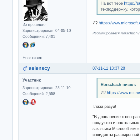
На вот тебе
https://s
техподдержку, котор
И?
https://www.microsoft.
Из прошлого
Зарегистрирован: 04-05-10
Редактировался Rorschach (0
Сообщений: 7,401
Неактивен
selenscy
07-11-11 13:37:28
Участник
Rorschach пишет:
Зарегистрирован: 28-11-10
И?
https://www.micro
Сообщений: 2,558
Глаза разуй!
"В дополнение к неогра
продуктов и настольных
заказчики Microsoft им
инциденты расширенной 