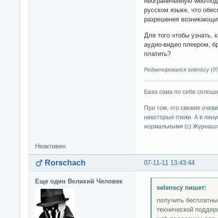
неограниченную web-под
русском языке, что обе
разрешения возникающих
Для того чтобы узнать, 
аудио-видео плеером, б
платить?
Редактировался selenscy (07-
База сама по себе сплошно
При том, что свежие очев
некоторые глюки. А в лину
нормальными (c) Журна
Неактивен
Rorschach
07-11-11 13:43:44
Еще один Великий Человек
selenscy пишет:
получить бесплатны
технической поддер