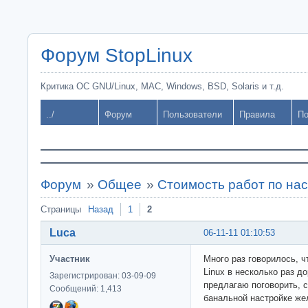
Форум StopLinux
Критика ОС GNU/Linux, MAC, Windows, BSD, Solaris и т.д.
../
Форум
Пользователи
Правила
По
Форум
»
Общее
»
Стоимость работ по нас
Страницы
Назад
1
2
Luca
06-11-11 01:10:53
Участник
Много раз говорилось, 
Linux в несколько раз 
Зарегистрирован: 03-09-09
предлагаю поговорить, с
Сообщений: 1,413
банальной настройке же