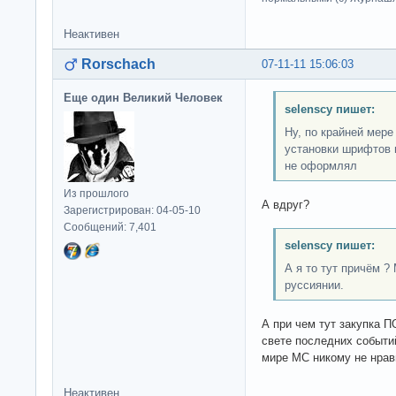
Неактивен
Rorschach
07-11-11 15:06:03
Еще один Великий Человек
selenscy пишет:
Ну, по крайней мере
установки шрифтов 
не оформлял
Из прошлого
А вдруг?
Зарегистрирован: 04-05-10
Сообщений: 7,401
selenscy пишет:
А я то тут причём 
руссиянии.
А при чем тут закупка 
свете последних событий
мире МС никому не нрав
Неактивен