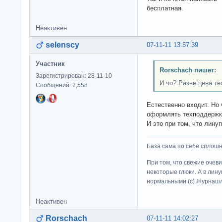
бесплатная.
Неактивен
selenscy
07-11-11 13:57:39
Участник
Rorschach пишет:
Зарегистрирован: 28-11-10
И чо? Разве цена те
Сообщений: 2,558
Естественно входит. Но 
оформлять техподдержк
И это при том, что лин
База сама по себе сплошно
При том, что свежие очев
некоторые глюки. А в лину
нормальными (c) Журна
Неактивен
Rorschach
07-11-11 14:02:27