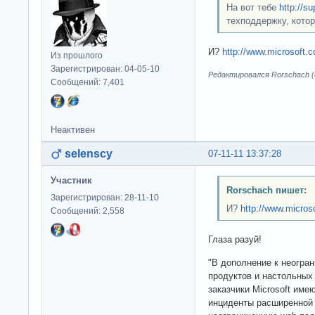
На вот тебе
http://su
техподдержку, котор
И?
http://www.microsoft.c
Из прошлого
Зарегистрирован: 04-05-10
Редактировался Rorschach (0
Сообщений: 7,401
Неактивен
selenscy
07-11-11 13:37:28
Участник
Rorschach пишет:
Зарегистрирован: 28-11-10
И?
http://www.micros
Сообщений: 2,558
Глаза разуй!
"В дополнение к неогра
продуктов и настольных
заказчики Microsoft им
инциденты расширенной 