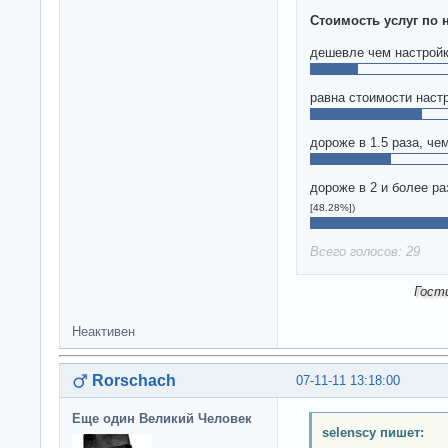
Стоимость услуг по 
дешевле чем настрой
равна стоимости наст
дороже в 1.5 раза, че
дороже в 2 и более ра
[48.28%])
Всего голосов: 29
Гост
Неактивен
Rorschach
07-11-11 13:18:00
Еще один Великий Человек
selenscy пишет: