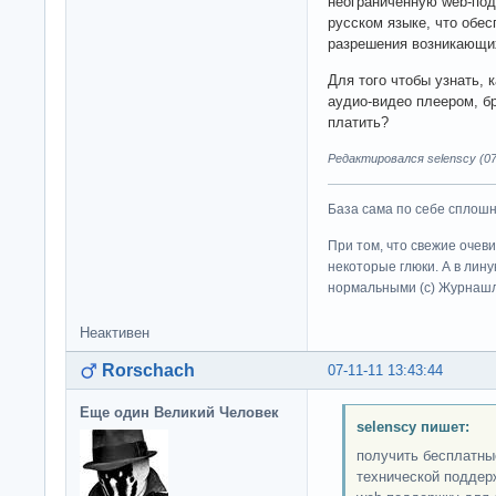
неограниченную web-под
русском языке, что обе
разрешения возникающих
Для того чтобы узнать, 
аудио-видео плеером, б
платить?
Редактировался selenscy (07-
База сама по себе сплошно
При том, что свежие очев
некоторые глюки. А в лину
нормальными (c) Журна
Неактивен
Rorschach
07-11-11 13:43:44
Еще один Великий Человек
selenscy пишет:
получить бесплатны
технической поддер