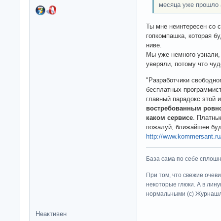
месяца уже прошло 
Ты мне неинтересен со 
гопкомпашка, которая бу
ниве.
Мы уже немного узнали, 
уверяли, потому что чуд
"Разработчики свободно
бесплатных программист
главный парадокс этой и
востребованным ровно 
каком сервисе
. Платны
пожалуй, ближайшее буд
http://www.kommersant.r
База сама по себе сплошно
При том, что свежие очев
некоторые глюки. А в лину
нормальными (c) Журна
Неактивен