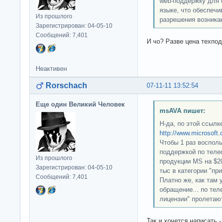
web-поддержку для 
языке, что обеспеч
Из прошлого
разрешения возника
Зарегистрирован: 04-05-10
Сообщений: 7,401
И чо? Разве цена техпод
Неактивен
Rorschach
07-11-11 13:52:54
Еще один Великий Человек
msAVA пишет:
Н-да, по этой ссыл
http://www.microsoft.
Чтобы 1 раз воспол
поддержкой по теле
Из прошлого
продукции MS на $20
Зарегистрирован: 04-05-10
тыс в категории "пр
Сообщений: 7,401
Платно же, как там у
обращение... по тел
лицензии" пролетаю
Так и хочется написать 