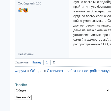
лучше всего мне подойд
Сообщений: 155
прийти глянуть бесплатн
а мужик за 50 возрастом
судя по всему свой обра
вайне умел запускать С
другое говорит не играю,
даже не знаю сколько э
установить линукс принц
сами (ну хакерство же),
распространению СПО, т
Неактивен
Страницы
Назад
1
2
Форум
»
Общее
»
Стоимость работ по настройке линук
Перейти