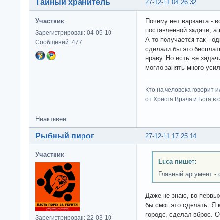
Тайный хранитель
27-12-11 04:26:32
Участник
Почему нет варианта - в
поставленной задачи, а 
Зарегистрирован: 04-05-10
А то получается так - о
Сообщений: 477
сделали бы это бесплатн
нраву. Но есть же задач
могло занять много усил
Кто на человека говорит и
от Христа Врача и Бога в о
Неактивен
Рыбный пирог
27-12-11 17:25:14
Участник
Luca пишет:
Главный аргумент -
Даже не знаю, во первы
бы смог это сделать. Я 
городе, сделал вброс. О
Зарегистрирован: 22-03-10