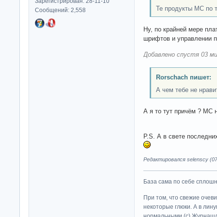
Зарегистрирован: 28-11-10
Те продукты МС по 
Сообщений: 2,558
Ну, по крайней мере пла
шрифтов и управлении 
Добавлено спустя 03 ми
Rorschach пишет:
А чем тебе не нрав
А я то тут причём ? МС
P.S. А в свете последн
Редактировался selenscy (07-
База сама по себе сплошно
При том, что свежие очев
некоторые глюки. А в лину
нормальными (c) Журна