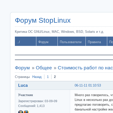
Форум StopLinux
Критика ОС GNU/Linux, MAC, Windows, BSD, Solaris и т.д.
../
Форум
Пользователи
Правила
По
Форум
»
Общее
»
Стоимость работ по нас
Страницы
Назад
1
2
Luca
06-11-11 01:10:53
Участник
Много раз говорилось, 
Linux в несколько раз 
Зарегистрирован: 03-09-09
предлагаю поговорить, с
Сообщений: 1,413
банальной настройке же