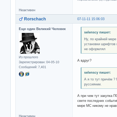
Неактивен
Rorschach
07-11-11 15:06:03
Еще один Великий Человек
selenscy пишет:
Ну, по крайней мере
установки шрифтов 
не оформлял
Из прошлого
А вдруг?
Зарегистрирован: 04-05-10
Сообщений: 7,401
selenscy пишет:
А я то тут причём 
руссиянии.
А при чем тут закупка 
свете последних событий
мире МС никому не нрав
Неактивен