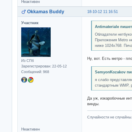
Неактивен
Okkamas Buddy
18-10-12 11:16:51
Участник
Antimateriale пишет
Обладатели нетбуко
Приложения Metro н
ниже 1024x768. Пич
Ну, вот. Есть метро - пл
Из СПб
Зарегистрирован: 22-05-12
Сообщений: 968
SemyonKozakov пи
я слабо представля
стандартным WMP, р
Да уж, изкаробочные инт
винды.
Случайности не случайны
Неактивен