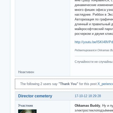
мне сразу понравился, с
динамические изменения 
много фишек офиса узнал
нагляднее. Риббон в Эк
Авторизация по графиче
длинный и правильный 
майкрософтовский парол
росчерком и двумя клик
http://youtu.be/lSKI49VP
Редактировался Okkamas Bud
Случайности не случайны
Неактивен
The following 2 users say
"Thank You"
for this post:
X_perienc
Director cemetery
17-10-12 18:29:28
Участник
Okkamas Buddy
, Ну и 
электростеклоподъёмник