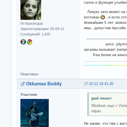
салон и функция улыбк
Линукс зато может на 
котлован
, и если эт
ближайшие 5 лет, можно
Из Краснодар
ямы...допустим бассейн
Зарегистрирован: 05-09-12
Сообщений: 1,420
-------------------------------------
алсо: убунта в пос
оргазмы вызывает (неп
8-ка более на женски
Неактивен
Okkamas Buddy
17-10-12 18:41:45
Участник
gaal пишет:
Windows еще с Vist
образ
Не занаю, что там с вис