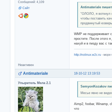
Сообщений: 4,109
Antimateriale пишет
Сайт
"ОЛОЛО, я воткнул 
чтобы поставить кач
продвинутый юзверь
WMP не поддерживает суб
простите. После этого я
нахуй и в пизду вас с т
http://nolinux.w2c.ru
- море
Неактивен
Antimateriale
18-10-12 13:19:53
Упыритель Мела 2.1
SemyonKozakov пи
Месье явно не видел
Aimp2, foobar, Winamp, c
что