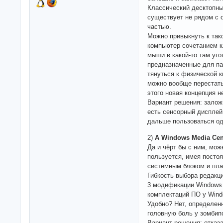
Классический десктопны
существует не рядом с 
частью.
Можно привыкнуть к та
компьютер сочетанием к
мыши в какой-то там уго
предназначенные для пал
тянуться к физической к
можно вообще перестать
этого новая концепция н
Вариант решения: залож
есть сенсорный дисплей 
дальше пользоваться о
2)
А Windows Media Cent
Да и чёрт бы с ним, може
пользуется, имея посто
системным блоком и пла
Гибкость выбора редакци
3 модификации Windows 
комплектаций ПО у Wind
Удобно? Нет, определен
головную боль у зомбип
Вариант решения: отказ