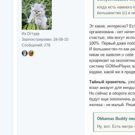
когда есть намного 
большинство (c) и н
Эт какие, интересно? Е
организована - нет ниче
Из Оттуда
счастью, оба могут исп
Зарегистрирован: 28-08-10
100%. Первый даже побо
Сообщений: 278
И большинство-то как р
никак не заявляя о себе
кукарекает на околоети
систему GOMноPlayer, в
кодеки, какой же я прод
Тайный хранитель
, уж
юзал аккаунт для венды
Но сейчас в обороте ест
будут еще оооооочень д
железа - не малый. Реш
Okkamas Buddy пи
Ну, вот. Есть метро 