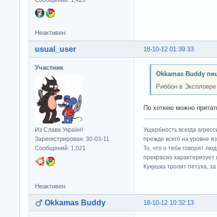
Сообщений: 1,420
Неактивен
usual_user
18-10-12 01:39:33
Участник
Okkamas Buddy пи
Риббон в Эксплоере
По хоткею можно прятат
Из Слава Україні!
Ущербность всегда агресс
Зарегистрирован: 30-03-11
прежде всего на уровне яз
Сообщений: 1,021
То, что о тебе говорят люд
прекрасно характеризует 
Кукушка тролит петуха, за 
Неактивен
Okkamas Buddy
18-10-12 10:32:13