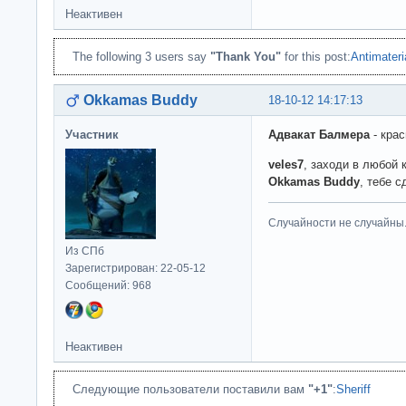
Неактивен
The following 3 users say
"Thank You"
for this post:
Antimateri
Okkamas Buddy
18-10-12 14:17:13
Участник
Адвакат Балмера
- крас
veles7
, заходи в любой 
Okkamas Buddy
, тебе 
Случайности не случайны
Из СПб
Зарегистрирован: 22-05-12
Сообщений: 968
Неактивен
Следующие пользователи поставили вам
"+1"
:
Sheriff