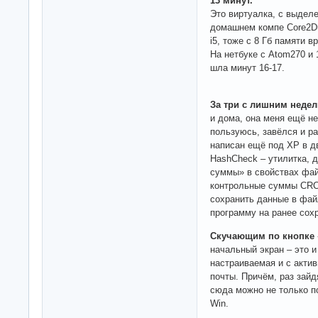
13 минут.
Это виртуалка, с выдел
домашнем компе Core2Du
i5, тоже с 8 Гб памяти 
На нетбуке с Atom270 и 
шла минут 16-17.
За три с лишним недел
и дома, она меня ещё н
пользуюсь, завёлся и ра
написан ещё под ХР в д
HashCheck – утилитка,
суммы» в свойствах файл
контрольные суммы CRC
сохранить данные в фай
программу на ранее сох
Скучающим по кнопке 
начальный экран – это и
настраиваемая и с актив
почты. Причём, раз зайд
сюда можно не только п
Win.