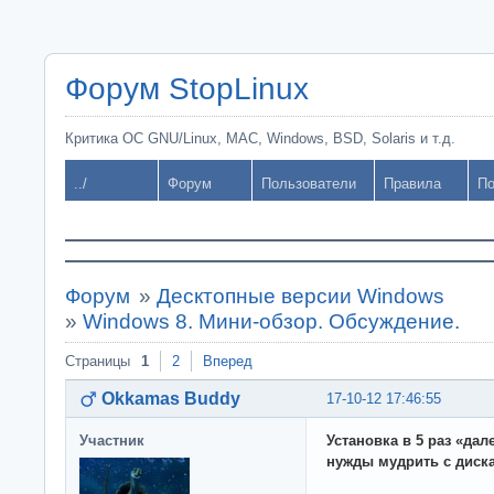
Форум StopLinux
Критика ОС GNU/Linux, MAC, Windows, BSD, Solaris и т.д.
../
Форум
Пользователи
Правила
По
Форум
»
Десктопные версии Windows
»
Windows 8. Мини-обзор. Обсуждение.
Страницы
1
2
Вперед
Okkamas Buddy
17-10-12 17:46:55
Участник
Установка в 5 раз «дал
нужды мудрить с диск