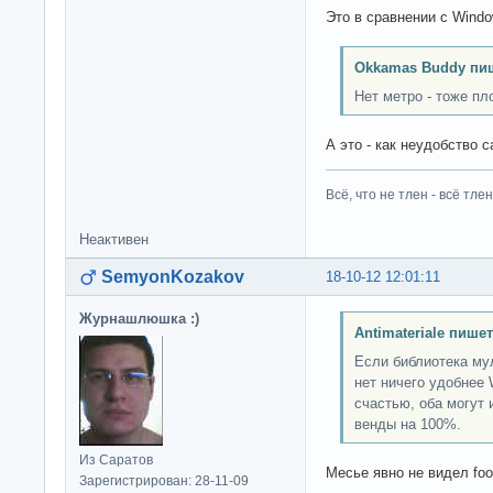
Это в сравнении с Windo
Okkamas Buddy пи
Нет метро - тоже пл
А это - как неудобство 
Всё, что не тлен - всё тлен
Неактивен
SemyonKozakov
18-10-12 12:01:11
Журнашлюшка :)
Antimateriale пишет
Если библиотека му
нет ничего удобнее 
счастью, оба могут
венды на 100%.
Из Саратов
Месье явно не видел foo
Зарегистрирован: 28-11-09