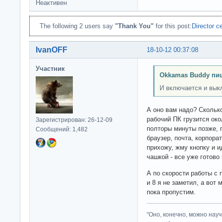
Неактивен
The following 2 users say
"Thank You"
for this post:
Director c
IvanOFF
18-10-12 00:37:08
Участник
Okkamas Buddy пи
И включается и вык
А оно вам надо? Скольк
рабочий ПК грузится око
Зарегистрирован: 26-12-09
полторы минуты позже, п
Сообщений: 1,482
браузер, почта, корпора
прихожу, жму кнопку и и
чашкой - все уже готово 
А по скорости работы с
и 8 я не заметил, а вот
пока пропустим.
"Оно, конечно, можно нау