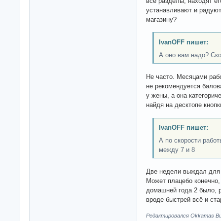
все разделы, находят ег
устанавливают и радуют
магазину?
IvanOFF пишет:
А оно вам надо? Ско
Не часто. Месяцами рабо
не рекомендуется балов
у жены, а она категорич
найдя на десктопе кноп
IvanOFF пишет:
А по скорости рабо
между 7 и 8
Две недели выждал для 
Может плацебо конечно, 
домашней года 2 было, р
вроде быстрей всё и ста
Редактировался Okkamas Bud