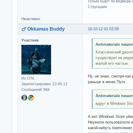
только будет ли медведю от
Стругацкие
Неактивен
Okkamas Buddy
18-10-12 01:03:59
Участник
Antimateriale пишет
Классический дескт
существует не рядо
малой его частью.
Ну, не знаю, смотря как
Из СПб
раньше в меню Пуск.
Зарегистрирован: 22-05-12
Сообщений: 968
Antimateriale пишет
вдруг в Windows Sto
А вот Windows Store уби
Неужели пользователи в
какой-нибуть teamviewer