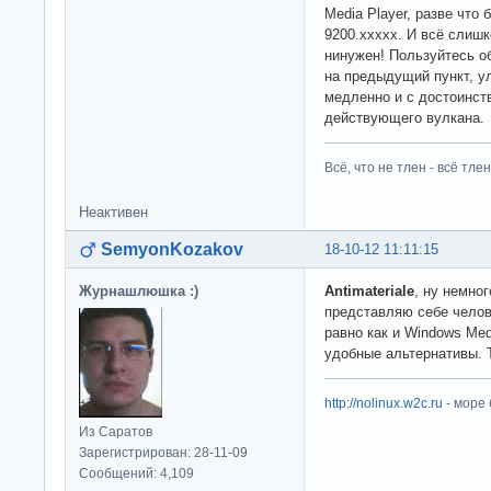
Media Player, разве что
9200.xxxxx. И всё слиш
нинужен! Пользуйтесь о
на предыдущий пункт, у
медленно и с достоинс
действующего вулкана.
Всё, что не тлен - всё тлен
Неактивен
SemyonKozakov
18-10-12 11:11:15
Журнашлюшка :)
Antimateriale
, ну немно
представляю себе чело
равно как и Windows Med
удобные альтернативы. Т
http://nolinux.w2c.ru
- море
Из Саратов
Зарегистрирован: 28-11-09
Сообщений: 4,109