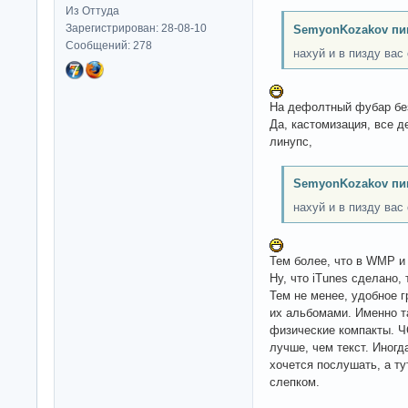
Из Оттуда
Зарегистрирован: 28-08-10
SemyonKozakov пи
Сообщений: 278
нахуй и в пизду вас
На дефолтный фубар без
Да, кастомизация, все д
линупс,
SemyonKozakov пи
нахуй и в пизду вас
Тем более, что в WMP и 
Ну, что iTunes сделано
Тем не менее, удобное 
их альбомами. Именно т
физические компакты. Ч
лучше, чем текст. Иногд
хочется послушать, а т
слепком.