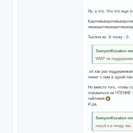
Ну, а это. Что это еще з
Каштомыкаштомыкашто
омыкаштомыкаштомыка
Тысячи их. А толку - 0.
SemyonKozakov пи
WMP не поддерживает
.srt как раз поддержива
лежит с ним в одной пап
Но вместо того, чтобы 
отрываться на ЧТЕНИЕ т
тайловая
И да,
SemyonKozakov пи
нахуй и в пизду вас