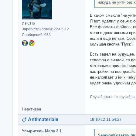
никуда не уйти без 
В каком смысле "не уйти
Я вот, удалил у себя с 
Из СПб
Все форматы файлов, к
Зарегистрирован: 22-05-12
меня с десктопными при
Сообщений: 968
если я ещё не там. Соот
большая кнопка "Пуск".
Есть задел на будущее.
телефон с виндой, то в
метровыми приложениями
настройки на все девайс
не напрягает и ни к чем
будет очень удобным до
Случайности не случайны
Неактивен
Antimateriale
18-10-12 11:54:27
Упыритель Мела 2.1
SemyonKozakov пи