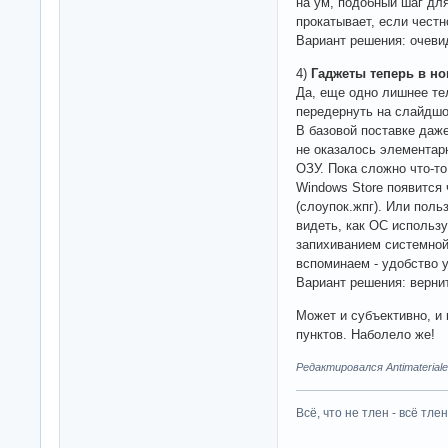
на ум, подобный шаг дл
прокатывает, если честн
Вариант решения: очеви
4)
Гаджеты теперь в но
Да, еще одно лишнее те
передернуть на слайдшо
В базовой поставке даже
не оказалось элементар
ОЗУ. Пока сложно что-то
Windows Store появится 
(слоупок.жпг). Или пол
видеть, как ОС использ
запихиванием системной
вспоминаем - удобство у
Вариант решения: вернит
Может и субъективно, и
пунктов. Наболело же!
Редактировался Antimateriale
Всё, что не тлен - всё тлен