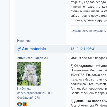
открыть, сделав псевдо-
и приятно - схватить за 
границы (или клавиша Wi
займёт ровно левую или
сторону, другое в другую
Случайности не случайны
Неактивен
Antimateriale
18-10-12 11:06:31
Упыритель Мела 2.1
Итак, я всё-таки продол
5)
Обладатели нетбуко
Приложения Metro не ра
1024x768. Пичалька Кая
Казалось бы, вот они -
полноэкранных штуковин 
Ан нет, без переключени
Из Оттуда
Вариант решения: первы
Зарегистрирован: 28-08-10
Сообщений: 278
6)
Давненько новая ОС
Ага. В комплект Windows