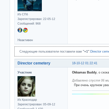
Из СПб
Зарегистрирован: 22-05-12
Сообщений: 968
Неактивен
Следующие пользователи поставили вам
"+1"
:
Director cem
Director cemetery
18-10-12 01:22:41
Участник
Okkamas Buddy
, о ско
Добавлено спустя 06 ми
При очень крупном уве
Из Краснодар
Зарегистрирован: 05-09-12