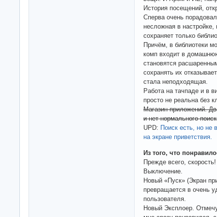
История посещений, откр
Сперва очень порадовал
несложная в настройке,
сохраняет только библио
Причём, в библиотеки м
комп входит в домашнюю
становятся расшаренным
сохранять их отказывае
стала неподходящая.
Работа на тачпаде и в в
просто не реальна без к
Магазин приложений. Дв
и нет нормального поиск
UPD:
Поиск есть, но не 
на экране приветствия.
Из того, что понравило
Прежде всего, скорость!
Выключение.
Новый «Пуск» (Экран пр
превращается в очень у
пользователя.
Новый Эксплоер. Отмечу