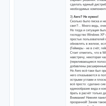
сделать единый дистри
необходимых компонент
3)
Aero? Не нужно!
Сколько было писка и не
свет?... Много ведь, оче
Но тогда и ситуация был
господство Windows XP 
простых пользователей м
обновлять в железе, есл
(Геймеры - не в счёт, ге
Стоит отметить, что в 
навстречу, некоторая ч
(переливающиеся полоски
добавлены расширенные 
Но Aero всё-таки был ор
него отказываются в по
острыми углами и плос
всё просто: сделано си
единообразие вида и ко
брать в расчёт только д
Внимание! Нижняя панел
прозрачной! Зачем такое