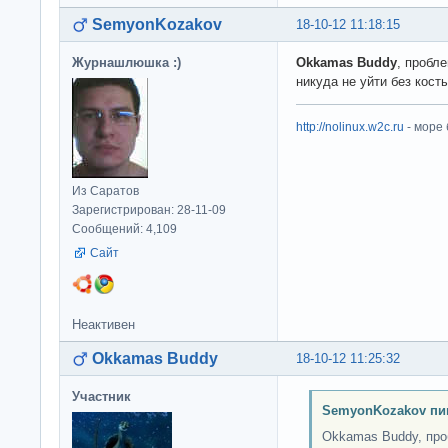
SemyonKozakov
18-10-12 11:18:15
Журнашлюшка :)
Okkamas Buddy
, пробле
никуда не уйти без кост
http://nolinux.w2c.ru
- море
Из Саратов
Зарегистрирован: 28-11-09
Сообщений: 4,109
Сайт
Неактивен
Okkamas Buddy
18-10-12 11:25:32
Участник
SemyonKozakov пи
Okkamas Buddy, проб