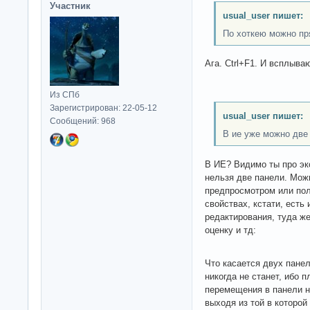
Участник
usual_user пишет:
По хоткею можно пр
Ага. Ctrl+F1. И всплыва
Из СПб
Зарегистрирован: 22-05-12
usual_user пишет:
Сообщений: 968
В ие уже можно две
В ИЕ? Видимо ты про эк
нельзя две панели. Мож
предпросмотром или по
свойствах, кстати, есть
редактирования, туда же
оценку и тд:
Что касается двух пане
никогда не станет, ибо п
перемещения в панели н
выходя из той в которой