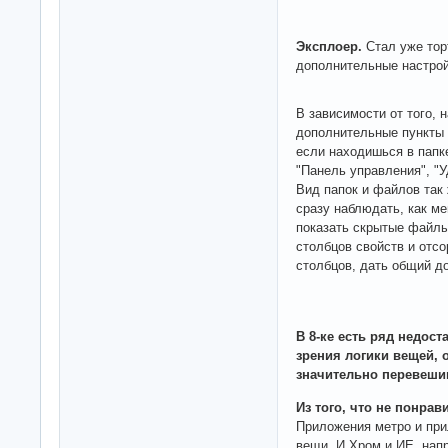
Эксплоер.
Стал уже тор
дополнительные настрой
В зависимости от того, 
дополнительные пункты 
если находишься в папк
"Панель управления", "У
Вид папок и файлов так
сразу наблюдать, как ме
показать скрытые файлы
столбцов свойств и отс
столбцов, дать общий до
В 8-ке есть ряд недост
зрения логики вещей,
значительно перевеш
Из того, что не понрав
Приложения метро и при
вещи. И Хром и ИЕ, нап