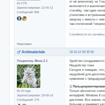
от её аппетитов), но 7-
Из СПб
включается и выключает
Зарегистрирован: 22-05-12
статейку, там один чел
Сообщений: 968
утилитами и встроенным
загрузку с минуты с чем
там отключений "ненужн
Случайности не случайны
Неактивен
Antimateriale
18-10-12 00:35:50
Упыритель Мела 2.1
Удобство складывается и
Неудобство тоже.
Сегодня я поведаю, что
неудобной для десктопа 
сравнении с предыдуще
1)
Пальцеориентирова
Только абсолютно слепо
Из Оттуда
интерфейс Windows 8 со
Зарегистрирован: 28-08-10
дисплеев. Все значки, 
Сообщений: 278
большие и занимают кат