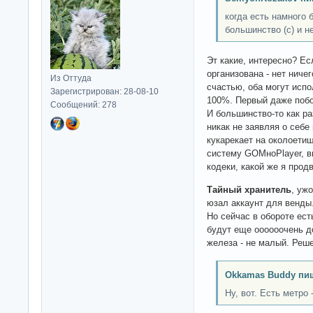
когда есть намного 
большинство (c) и н
Эт какие, интересно? Е
организована - нет ниче
Из Оттуда
счастью, оба могут исп
Зарегистрирован: 28-08-10
100%. Первый даже побо
Сообщений: 278
И большинство-то как р
никак не заявляя о себе
кукарекает на околоети
систему GOMноPlayer, в
кодеки, какой же я прод
Тайный хранитель
, уж
юзал аккаунт для венды
Но сейчас в обороте ест
будут еще оооооочень д
железа - не малый. Реш
Okkamas Buddy пи
Ну, вот. Есть метро 