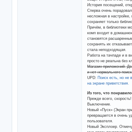
История посещений, откр
Сперва очень порадовал
несложная в настройке,
сохраняет только библио
Причём, в библиотеки м
комп входит в домашнюю
становятся расшаренным
сохранять их отказывае
стала неподходящая.
Работа на тачпаде и в в
просто не реальна без к
Магазин приложений. Дв
и нет нормального поиск
UPD:
Поиск есть, но не 
на экране приветствия.
Из того, что понравило
Прежде всего, скорость!
Выключение.
Новый «Пуск» (Экран пр
превращается в очень у
пользователя.
Новый Эксплоер. Отмечу