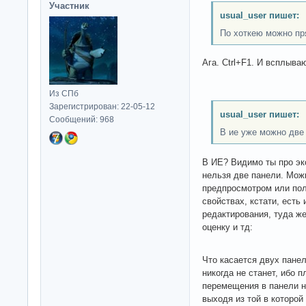
Участник
usual_user пишет:
По хоткею можно пр
Ага. Ctrl+F1. И всплыва
Из СПб
Зарегистрирован: 22-05-12
usual_user пишет:
Сообщений: 968
В ие уже можно две
В ИЕ? Видимо ты про эк
нельзя две панели. Мож
предпросмотром или по
свойствах, кстати, есть
редактирования, туда же
оценку и тд:
Что касается двух пане
никогда не станет, ибо п
перемещения в панели н
выходя из той в которой