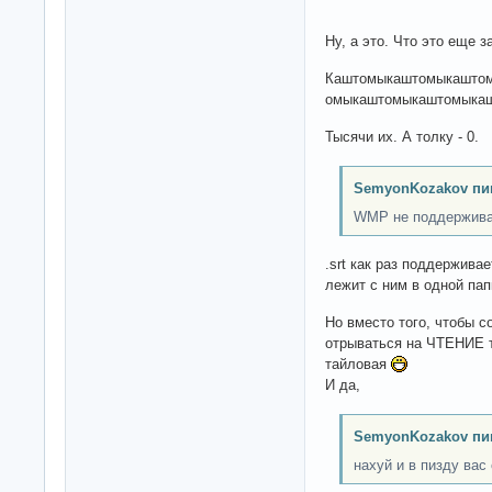
Ну, а это. Что это еще з
Каштомыкаштомыкашто
омыкаштомыкаштомыка
Тысячи их. А толку - 0.
SemyonKozakov пи
WMP не поддерживает
.srt как раз поддержива
лежит с ним в одной пап
Но вместо того, чтобы 
отрываться на ЧТЕНИЕ т
тайловая
И да,
SemyonKozakov пи
нахуй и в пизду вас