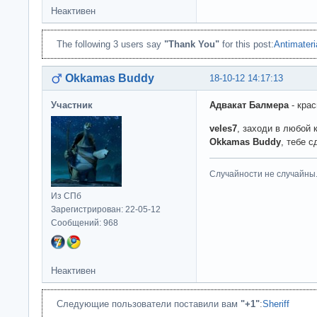
Неактивен
The following 3 users say
"Thank You"
for this post:
Antimateri
Okkamas Buddy
18-10-12 14:17:13
Участник
Адвакат Балмера
- крас
veles7
, заходи в любой 
Okkamas Buddy
, тебе 
Случайности не случайны
Из СПб
Зарегистрирован: 22-05-12
Сообщений: 968
Неактивен
Следующие пользователи поставили вам
"+1"
:
Sheriff