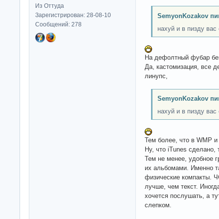
Из Оттуда
Зарегистрирован: 28-08-10
SemyonKozakov пи
Сообщений: 278
нахуй и в пизду вас
На дефолтный фубар без
Да, кастомизация, все д
линупс,
SemyonKozakov пи
нахуй и в пизду вас
Тем более, что в WMP и 
Ну, что iTunes сделано
Тем не менее, удобное 
их альбомами. Именно т
физические компакты. Ч
лучше, чем текст. Иногд
хочется послушать, а т
слепком.