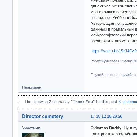
мне сразу понравился, с
динамические изменения 
много фишек офиса узнал
нагляднее. Риббон в Эк
Авторизация по графиче
длинный и правильный 
майкрософтовский парол
росчерком и двумя клик
https://youtu.be/lSKI49V
Редактировался Okkamas Bud
Случайности не случайны
Неактивен
The following 2 users say
"Thank You"
for this post:
X_perienc
Director cemetery
17-10-12 18:29:28
Участник
Okkamas Buddy
, Ну и 
электростеклоподъёмник