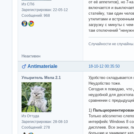
от её аппетитов), но 7-
Из СПб
включается и выключает
Зарегистрирован: 22-05-12
статейку, там один чел
Сообщений: 968
утилитами и встроенным
загрузку с минуты с чем
там отключений "ненужн
Случайности не случайны
Неактивен
Antimateriale
18-10-12 00:35:50
Упыритель Мела 2.1
Удобство складывается и
Неудобство тоже.
Сегодня я поведаю, что
неудобной для десктопа 
сравнении с предыдуще
1)
Пальцеориентирова
Только абсолютно слепо
Из Оттуда
интерфейс Windows 8 со
Зарегистрирован: 28-08-10
дисплеев. Все значки, 
Сообщений: 278
большие и занимают кат