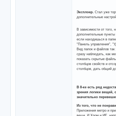
Эксплоер.
Стал уже тор
дополнительные настрой
В зависимости от того, 
дополнительные пункты 
если находишься в папк
"Панель управления", "У
Вид папок и файлов так
сразу наблюдать, как ме
показать скрытые файлы
столбцов свойств и отс
столбцов, дать общий до
В 8-ке есть ряд недост
зрения логики вещей,
значительно перевеш
Из того, что не понрав
Приложения метро и при
вещи. И Хром и ИЕ, нап