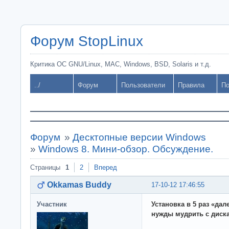
Форум StopLinux
Критика ОС GNU/Linux, MAC, Windows, BSD, Solaris и т.д.
../
Форум
Пользователи
Правила
По
Форум
»
Десктопные версии Windows
»
Windows 8. Мини-обзор. Обсуждение.
Страницы
1
2
Вперед
Okkamas Buddy
17-10-12 17:46:55
Участник
Установка в 5 раз «дал
нужды мудрить с диск