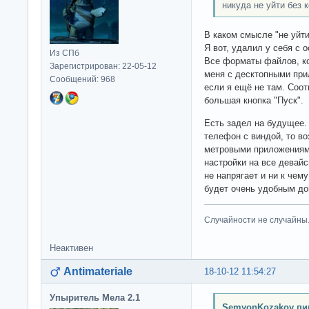
никуда не уйти без 
В каком смысле "не уйти
Я вот, удалил у себя с 
Из СПб
Все форматы файлов, к
Зарегистрирован: 22-05-12
меня с десктопными при
Сообщений: 968
если я ещё не там. Соот
большая кнопка "Пуск".
Есть задел на будущее.
телефон с виндой, то в
метровыми приложениями
настройки на все девайс
не напрягает и ни к чем
будет очень удобным до
Случайности не случайны
Неактивен
Antimateriale
18-10-12 11:54:27
Упыритель Мела 2.1
SemyonKozakov пи