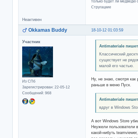
только будет ли медведю от
Стругацкие
Неактивен
Okkamas Buddy
18-10-12 01:03:59
Участник
Antimateriale пишет
Классический дескт
существует не рядо
малой его частью.
Ну, не знаю, смотря как
Из СПб
раньше в меню Пуск.
Зарегистрирован: 22-05-12
Сообщений: 968
Antimateriale пишет
вдруг в Windows Sto
А вот Windows Store уби
Неужели пользователи в
какой-нибуть teamviewer