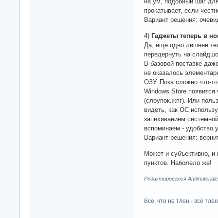
на ум, подобный шаг дл
прокатывает, если честн
Вариант решения: очеви
4)
Гаджеты теперь в но
Да, еще одно лишнее те
передернуть на слайдшо
В базовой поставке даже
не оказалось элементар
ОЗУ. Пока сложно что-то
Windows Store появится 
(слоупок.жпг). Или пол
видеть, как ОС использ
запихиванием системной
вспоминаем - удобство у
Вариант решения: вернит
Может и субъективно, и
пунктов. Наболело же!
Редактировался Antimateriale
Всё, что не тлен - всё тлен