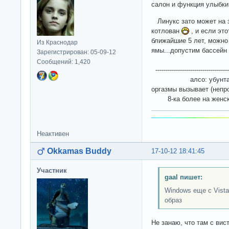
салон и функция улыбк
Линукс зато может на 
котлован
, и если эт
ближайшие 5 лет, можно
Из Краснодар
ямы...допустим бассейн
Зарегистрирован: 05-09-12
Сообщений: 1,420
-------------------------------------
алсо: убунта в пос
оргазмы вызывает (неп
8-ка более на женски
Неактивен
Okkamas Buddy
17-10-12 18:41:45
Участник
gaal пишет:
Windows еще с Vist
образ
Не занаю, что там с вис