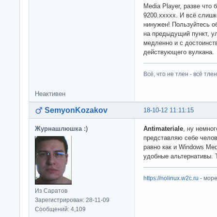
Media Player, разве что
9200.xxxxx. И всё слиш
нинужен! Пользуйтесь о
на предыдущий пункт, у
медленно и с достоинс
действующего вулкана.
Всё, что не тлен - всё тлен
Неактивен
SemyonKozakov
18-10-12 11:11:15
Журнашлюшка :)
Antimateriale
, ну немно
представляю себе чело
равно как и Windows Med
удобные альтернативы. Т
https://nolinux.w2c.ru
- мор
Из Саратов
Зарегистрирован: 28-11-09
Сообщений: 4,109