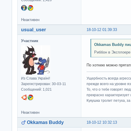
Сообщений: 1,420
Неактивен
usual_user
18-10-12 01:39:33
Участник
Okkamas Buddy пи
Риббон в Эксплоере
По хоткею можно прятат
Из Слава Україні!
Ущербность всегда агресс
Зарегистрирован: 30-03-11
прежде всего на уровне яз
Сообщений: 1,021
То, что о тебе говорят люд
прекрасно характеризует 
Кукушка тролит петуха, за 
Неактивен
Okkamas Buddy
18-10-12 10:32:13