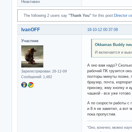
Неактивен
The following 2 users say
"Thank You"
for this post:
Director c
IvanOFF
18-10-12 00:37:08
Участник
Okkamas Buddy пи
И включается и вык
А оно вам надо? Скольк
рабочий ПК грузится око
Зарегистрирован: 26-12-09
полторы минуты позже, п
Сообщений: 1,482
браузер, почта, корпора
прихожу, жму кнопку и и
чашкой - все уже готово 
А по скорости работы с
и 8 я не заметил, а вот
пока пропустим.
"Оно, конечно, можно нау