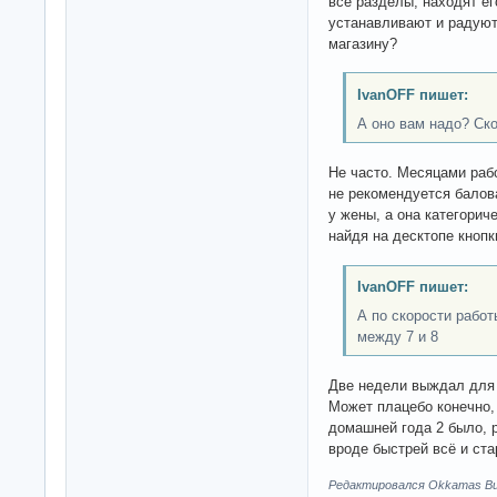
все разделы, находят ег
устанавливают и радуют
магазину?
IvanOFF пишет:
А оно вам надо? Ско
Не часто. Месяцами рабо
не рекомендуется балов
у жены, а она категорич
найдя на десктопе кноп
IvanOFF пишет:
А по скорости рабо
между 7 и 8
Две недели выждал для 
Может плацебо конечно, 
домашней года 2 было, р
вроде быстрей всё и ста
Редактировался Okkamas Bud