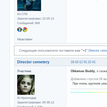
Из СПб
Зарегистрирован: 22-05-12
Сообщений: 968
Неактивен
Следующие пользователи поставили вам
"+1"
:
Director cem
Director cemetery
18-10-12 01:22:41
Участник
Okkamas Buddy
, о ско
Добавлено спустя 06 ми
При очень крупном уве
Из Краснодар
Зарегистрирован: 05-09-12