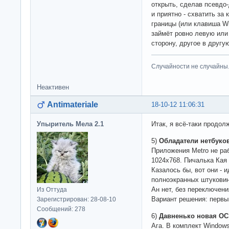
открыть, сделав псевдо-
и приятно - схватить за 
границы (или клавиша Wi
займёт ровно левую или
сторону, другое в другую
Случайности не случайны
Неактивен
Antimateriale
18-10-12 11:06:31
Упыритель Мела 2.1
Итак, я всё-таки продол
5)
Обладатели нетбуко
Приложения Metro не ра
1024x768. Пичалька Кая
Казалось бы, вот они -
полноэкранных штуковин 
Ан нет, без переключени
Из Оттуда
Вариант решения: первы
Зарегистрирован: 28-08-10
Сообщений: 278
6)
Давненько новая ОС
Ага. В комплект Windows