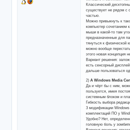
Классический десктопны
существует не рядом с 
частью.
Можно привыкнуть к та
компьютер сочетанием к
мыши в какой-то там уго
предназначенные для пал
тянуться к физической к
можно вообще перестать
этого новая концепция н
Вариант решения: залож
есть сенсорный дисплей 
дальше пользоваться о
2)
А Windows Media Cent
Да и чёрт бы с ним, може
пользуется, имея посто
системным блоком и пла
Гибкость выбора редакци
3 модификации Windows 
комплектаций ПО у Wind
Удобно? Нет, определен
головную боль у зомбип
Вариант решения: отказ