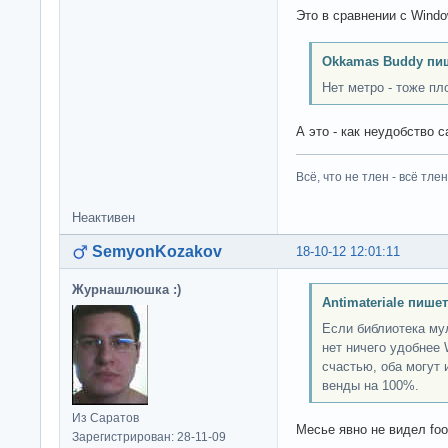
Это в сравнении с Windo
Okkamas Buddy пи
Нет метро - тоже пл
А это - как неудобство 
Всё, что не тлен - всё тлен
Неактивен
SemyonKozakov
18-10-12 12:01:11
Журнашлюшка :)
Antimateriale пишет
Если библиотека му
нет ничего удобнее 
счастью, оба могут
венды на 100%.
Из Саратов
Месье явно не видел foo
Зарегистрирован: 28-11-09