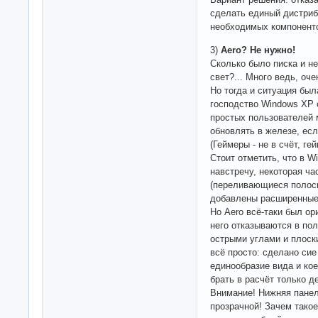
сделать единый дистри
необходимых компонент
3)
Aero? Не нужно!
Сколько было писка и не
свет?... Много ведь, оче
Но тогда и ситуация был
господство Windows XP 
простых пользователей м
обновлять в железе, есл
(Геймеры - не в счёт, ге
Стоит отметить, что в 
навстречу, некоторая ч
(переливающиеся полоски
добавлены расширенные 
Но Aero всё-таки был ор
него отказываются в по
острыми углами и плос
всё просто: сделано си
единообразие вида и ко
брать в расчёт только д
Внимание! Нижняя панел
прозрачной! Зачем такое