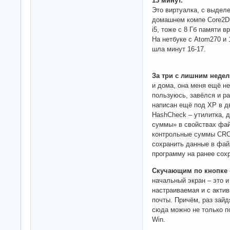
13 минут.
Это виртуалка, с выдел
домашнем компе Core2Du
i5, тоже с 8 Гб памяти 
На нетбуке с Atom270 и 
шла минут 16-17.
За три с лишним недел
и дома, она меня ещё н
пользуюсь, завёлся и ра
написан ещё под ХР в д
HashCheck – утилитка,
суммы» в свойствах файл
контрольные суммы CRC
сохранить данные в фай
программу на ранее сох
Скучающим по кнопке 
начальный экран – это и
настраиваемая и с актив
почты. Причём, раз зайд
сюда можно не только п
Win.