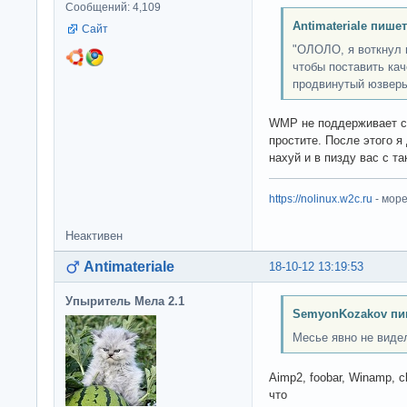
Сообщений: 4,109
Antimateriale пишет
Сайт
"ОЛОЛО, я воткнул 
чтобы поставить кач
продвинутый юзверь
WMP не поддерживает суб
простите. После этого я
нахуй и в пизду вас с т
https://nolinux.w2c.ru
- мор
Неактивен
Antimateriale
18-10-12 13:19:53
Упыритель Мела 2.1
SemyonKozakov пи
Месье явно не видел
Aimp2, foobar, Winamp, c
что