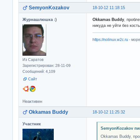
SemyonKozakov
18-10-12 11:18:15
Журнашлюшка :)
Okkamas Buddy
, пробле
никуда не уйти без кост
https://nolinux.w2c.ru
- мор
Из Саратов
Зарегистрирован: 28-11-09
Сообщений: 4,109
Сайт
Неактивен
Okkamas Buddy
18-10-12 11:25:32
Участник
SemyonKozakov пи
Okkamas Buddy, проб