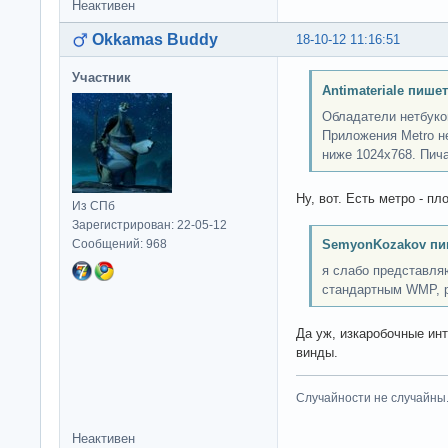
Неактивен
Okkamas Buddy
18-10-12 11:16:51
Участник
Antimateriale пишет
Обладатели нетбуко
Приложения Metro н
ниже 1024x768. Пич
Ну, вот. Есть метро - пл
Из СПб
Зарегистрирован: 22-05-12
Сообщений: 968
SemyonKozakov пи
я слабо представля
стандартным WMP, р
Да уж, изкаробочные инт
винды.
Случайности не случайны
Неактивен